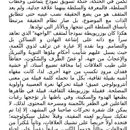
تكمن في الحنكة، حنكة تسويق نموذج يتماشى وخطاب
السلطة، فالمعرفة والسلطة بينهما علاقة جدلية، ولم يعد
المثقف هو من يضع الحقيقة نصب عينيه حتى تتطابق
الذات مع الموضوع، بل صار نظام الحقيقة مرتبطاً
بأنساق السلطة التي تنتجها، وبالآثار التي تولدها.
هكذا كان بوزريويطة نموذجاً لمثقف "الواجهة" الذي تعاهد
سراً مع ذاته على إشاعة التهادن و التساكن بل
والتصامم. وما نقده إلا عبارة عن تزلف لذوي النّعمة،
حيث يسبل عليهم شآبيب أحكامٍ مِلؤها التنويهُ والتبريكُ
والإعجابُ من جهة، أو غضّ الطّرف والسّكوتِ، حفاظاً
على طيب العلاقات إما مخافة تضييع أستاذ، أو خشية
فقدان مرودِ تكسبٍ من جهة أخرى. لذا، كانت مقهاه
أشبه بقبيلة ثقافية، بكل ما تحمله كلمة قبيلة من معنى
أنثروبولوجي عميق؛ قبيلة تحركها نعرة العصبية وأولوية
المصلحة. فقبيلة بوزريويطة الثقافية، قبيلة في ظاهرها
يطبعها الهدوء والسكينة، وفي باطنها نار تؤججها رغبات
الفاعلين في الظّفر بالنّجمنة ومسرحة المحتوى. لذلك، لا
يمكن فك شفرة تحركات صاحبنا في المشهد، إلا إذا تم
تفكيك سيناريو لعبته المقيتة، وقبلاً تحليل سيكولوجيته؛
فتجده أولاً حريصاً على تشبيك العلاقات، وثانياً مُكثراً من
التحالفات، وثالثاً خدوماً للنّاس، ورابعاً دؤوباً على إحياء