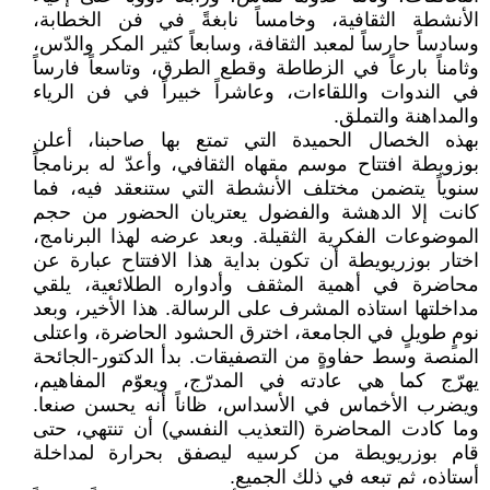
الأنشطة الثقافية، وخامساً نابغةً في فن الخطابة،
وسادساً حارساً لمعبد الثقافة، وسابعاً كثير المكر والدّس،
وثامناً بارعاً في الزطاطة وقطع الطرق، وتاسعاً فارساً
في الندوات واللقاءات، وعاشراً خبيراً في فن الرياء
والمداهنة والتملق.
بهذه الخصال الحميدة التي تمتع بها صاحبنا، أعلن
بوزويطة افتتاح موسم مقهاه الثقافي، وأعدّ له برنامجاً
سنوياً يتضمن مختلف الأنشطة التي ستنعقد فيه، فما
كانت إلا الدهشة والفضول يعتريان الحضور من حجم
الموضوعات الفكرية الثقيلة. وبعد عرضه لهذا البرنامج،
اختار بوزريويطة أن تكون بداية هذا الافتتاح عبارة عن
محاضرة في أهمية المثقف وأدواره الطلائعية، يلقي
مداخلتها استاذه المشرف على الرسالة. هذا الأخير، وبعد
نومٍ طويلٍ في الجامعة، اخترق الحشود الحاضرة، واعتلى
المنصة وسط حفاوةٍ من التصفيقات. بدأ الدكتور-الجائحة
يهرّج كما هي عادته في المدرّج، ويعوّم المفاهيم،
ويضرب الأخماس في الأسداس، ظاناً أنه يحسن صنعا.
وما كادت المحاضرة (التعذيب النفسي) أن تنتهي، حتى
قام بوزريويطة من كرسيه ليصفق بحرارة لمداخلة
أستاذه، ثم تبعه في ذلك الجميع.