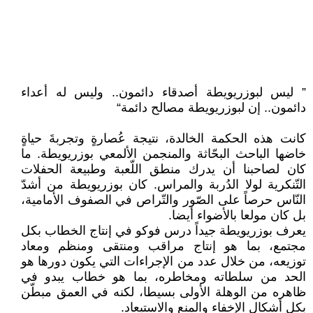
” ليس لبوزريويطة أصدقاء دائمون.. وليس له أعداء
دائمون.. إن لبوزريويطة مصالح دائمة“
كانت هذه الحكمة الخالدة، نتيجة عُصارةٍ وتجربةَ حياةٍ
خاضها الباحث البحّاثة والمنجمن الألمعي بوزريويطة. ما
كان لصاحبنا أن يدرك منطق اللّعبة وطبيعة الحفلات
التّنكرية لولا الدُربة والمراس. كان بوزريويطة من أشدّ
النّاس حرصاً على الصّور والتّراص في الصفوف الأمامية،
بل كان مولعا بالأضواء أيضا.
يعرف بوزريويطة جيداً درس فوكو في إنتاج الخطاب بكل
مجتمع، بما هو إنتاج مراقب ومنتقى ومنظم ومعاد
توزيعه، من خلال عدد من الإجراءات التي يكون دورها هو
الحد من سلطاته ومخاطره، بما هو خطاب يبدو في
ظاهره من الوهلة الأولى بسيطا، لكنه في العمق مبطّن
بكل أشكال الإخفاء والمنع والاستبعاد.