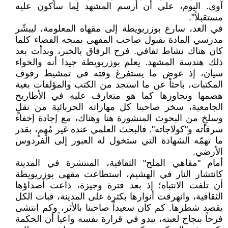
آوى. اليوم، علي أن أرسم المشهد لِما سأكون عليه
مستقبلاً".
في الغد، سارع بوزريويطة إلى مقهاه المعلومة، ليبشّر
مدرسي المادة بقبول صاحب المقهى بمنحه الفضاء كلما
كان هناك نشاط ثقافي. فرح الرفاق بالخبر، وبدأت بعد
ذلك هندسة المشهد. يعلم بوزريويطة جيدا أنه والخواء
سيان، إذ عوض ما يستفرغ وقته في تمشيط رفوف
المكتبات، باحثاً عن ما استجد من الكتب والمؤلفات بغية
هضمها وتجاوزها كما هو متعارف عليه في الأطاريح
الجامعية، سخر صاحبنا كل مهاراته الحربائية من نقلٍ
وسلخٍ من البحوث المنشورة هنا وهناك، مع إجادة إخفاء
سرقاته و"كولاجاته". فالبحث العلمي عنده غير مُهِمٍ، بقدر
ما تهمّه الشهادة التي ستخول له العبور إلى الفردوس
الأرضي.
أمام "مقاهي الملح" الثقافية، المنتشرة في المدينة
كانتشار النار في الهشيم، استطاعت مقهى بوزريويطة
أن تلفت الانتباه؛ إذ بعد فترة وجيزة، ذاعت أصداؤها
الثقافية، وانهرقت أنوارها بكثرة على المدينة، فبات الكل
يقصد شطرها. كم كان سعيداً صاحبنا بالأثر، وكم انتشى
فرحاً بنجاح لعبته، يبدو في قرارة نفسه واعياً أن الحكمة