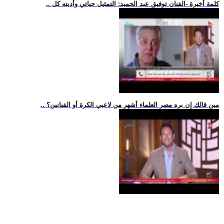
.. كلمة أخيرة -الفنان توفيق عبد الحميد: التمثيل حياتي وأديته كل
.. مين قالك إن بره مصر العلماء أشهر من لاعبي الكرة أو الفنانين؟