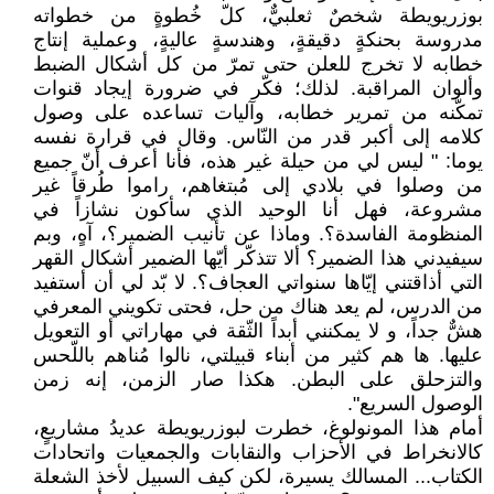
بوزريويطة شخصٌ ثعلبيٌّ، كلّ خُطوةٍ من خطواته
مدروسة بحنكةٍ دقيقةٍ، وهندسةٍ عاليةٍ، وعملية إنتاج
خطابه لا تخرج للعلن حتى تمرّ من كل أشكال الضبط
وألوان المراقبة. لذلك؛ فكّر في ضرورة إيجاد قنوات
تمكّنه من تمرير خطابه، وآليات تساعده على وصول
كلامه إلى أكبر قدر من النّاس. وقال في قرارة نفسه
يوما: " ليس لي من حيلة غير هذه، فأنا أعرف أنّ جميع
من وصلوا في بلادي إلى مُبتغاهم، راموا طُرقاً غير
مشروعة، فهل أنا الوحيد الذي سأكون نشازاً في
المنظومة الفاسدة؟. وماذا عن تأنيب الضمير؟، آهٍ، وبم
سيفيدني هذا الضمير؟ ألا تتذكّر أيّها الضمير أشكال القهر
التي أذاقتني إيّاها سنواتي العجاف؟. لا بّد لي أن أستفيد
من الدرس، لم يعد هناك من حل، فحتى تكويني المعرفي
هشٌّ جداً، و لا يمكنني أبداً الثّقة في مهاراتي أو التعويل
عليها. ها هم كثير من أبناء قبيلتي، نالوا مُناهم باللّحس
والتزحلق على البطن. هكذا صار الزمن، إنه زمن
الوصول السريع".
أمام هذا المونولوغ، خطرت لبوزريويطة عديدُ مشاريعٍ،
كالانخراط في الأحزاب والنقابات والجمعيات واتحادات
الكتاب... المسالك يسيرة، لكن كيف السبيل لأخذ الشعلة