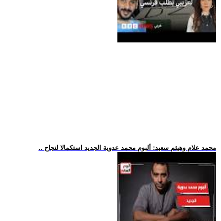
.. محمد علام وهيثم سعيد: ألبوم محمد عدوية الجديد استكمالا لنجاح