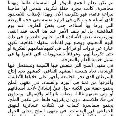
لم يكن يعلم الجمع الموقر أن المسماة ظلماً وبهتاناً
محاضرة، كانت مجرد حفلة تنكرية، هندس لها صاحبنا
ببراعة فائقة، فهو بتكريمه الآن، وبهذا الإطناب اللامحدود
الذي أسبله عليه، كان في قرارة نفسه يعي حجم الورطة
التي ورط بها أستاذه، حتى يغضّ الطرف عنه يوم
المناقشة. بل لم يقف الأمر عند هذا الحد، فقد انتقى
بوزريويطة بعض الأساتذة الذين خالهم حاضرين في ذلك
اليوم المعلوم، ووضع لهم لقاءات بمقهاه الثقافية، تكون
عبارة عن ندوات أو قراءات في كتبهم/تمائمهم الفكرية أو
حتى تكريماً لهم، وعرفاناً بالمجهودات التي قاموا بها في
سبيل خدمة العلم والمعرفة.
في مقهى الملح التي تنتعش فيها النّميمة وتستفحل فيها
الوشاية، تعاد هندسة المشهد الثقافي، كمشهدٍ يعيد إنتاج
السرطان الذي نخر الجامعة وأجهز على خلاياها النّظيفة،
وأغرقها من ثمة في الورم والفساد. في مقهى الملح
يجتمع حفنة من الكتبة حول نصٍّ إنشائيٍّ -لأحد أصدقائهم
أو ولي نعمتهم غالبا- مصاب بالزكام والإسهال، ويبدؤون
في فك طلاسمه، دون أن يقرؤوه طبعا. في مقهى الملح،
يجتمع سماسرة كلمات في تكتلات عشائرية للنهيق
الجماعي في المنصات. في مقهى الملح ينجلي الجهل