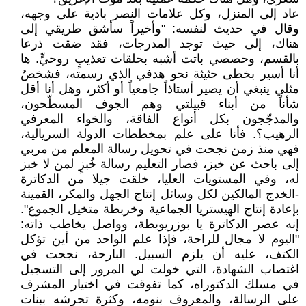
عاد إلى المنزل، وكل علامات النصر بادية على وجهه،
وقال في حديث لنفسه: "وأخيراً سأشق طريقي إلى
هناك، إلى حيث توجد المدرجات، فقد ضقت ذرعا
بالقسم، وحصصي باتت أشبه بحلقات تعذيبٍ روحيٍّ. ها
أنا أسير بخطى حثيثة نحو هدفي الذي رسمته، فشخصٌ
مثلي ينبغي أن يصير أستاذاً جامعياً أو أكثر، وهل أنا أقل
شأناً من أبناء قبيلتي وهم الجوف المسطّحون،
والمدجّجون بكل أنواع الفاقة، والخواء المعرفي
الرهيب؟. فأنا على علم بمخططات الدولة السريالية،
فهي منذ زمن نجحت في تحويل رسالة المعلم من مربي
إلى باحث عن خبز، فصار التعليم رسالة خُبزٍ لمن لا خبز
له، وفي المستويات العليا، خلقت جيلا من الدكاترة
-الخدج المالكين لكل وسائل إنتاج الجهل والمكر، القمينة
بإعادة إنتاج الهيستريا الجماعية وخربطة متخيل الجموع".
إنه عصر الدكاترة يا بوزريويطة، وواصل يخاطب ذاته:
"اليوم لا مجال للراحة، فإذا علم الواحد من أين تؤكل
الكتف، عليه أن يلزم السبيل. البارحة، نجحت في
اغتصاب الشهادة، التي خولت لي المرور إلى التسجيل
في مسلك الدكتوراه، كما تفوقت في اختيار المشرف
على الرسالة، والمعروف بنومه، وكثرة تحرشه ببنات