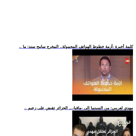
.. كلمة أخيرة -أزمة خطوط الهواتف المحمولة.. المخرج سامح سند: ما
.. مهدي لعريبي: من السينما إلى -مافيا-... الجزائر تقبض على زعيم