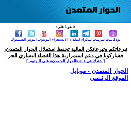
تابعونا على:
بودكاست
بنترست
تيلكرام
لينكدإن
الانستغرام
اليوتيوب
التويتر
الفيسبوك
تبرعاتكم وتبرعاتكن المالية تحفظ استقلال الحوار المتمدن،
فشاركونا في دعم استمرارية هذا الفضاء اليساري الحر
[اشترك في قناة ‫«الحوار المتمدن» على اليوتيوب]
الحوار المتمدن - موبايل
الموقع الرئيسي