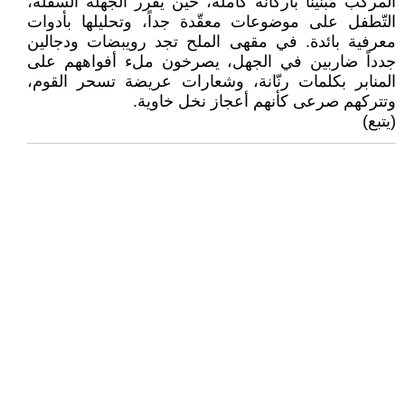
المركب مُبنْيَناً بأركانه كاملة، حين يقرر الجهلة السفلة،
التّطفل على موضوعات معقّدة جداً، وتحليلها بأدوات
معرفية بائدة. في مقهى الملح تجد رويبضات ودجالين
جدداً ضاربين في الجهل، يصرخون ملء أفواههم على
المنابر بكلمات رنّانة، وشعارات عريضة تسحر القوم،
وتتركهم صرعى كأنهم أعجاز نخل خاوية.
(يتبع)