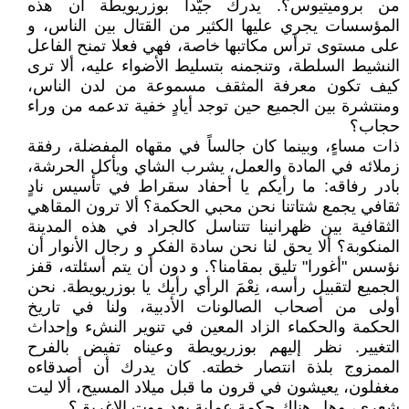
من بروميتيوس؟. يدرك جيّدا بوزريويطة أن هذه
المؤسسات يجري عليها الكثير من القتال بين الناس، و
على مستوى ترأس مكاتبها خاصة، فهي فعلا تمنح الفاعل
النشيط السلطة، وتنجمنه بتسليط الأضواء عليه، ألا ترى
كيف تكون معرفة المثقف مسموعة من لدن الناس،
ومنتشرة بين الجميع حين توجد أيادٍ خفية تدعمه من وراء
حجاب؟
ذات مساءٍ، وبينما كان جالساً في مقهاه المفضلة، رفقة
زملائه في المادة والعمل، يشرب الشاي ويأكل الحرشة،
بادر رفاقه: ما رأيكم يا أحفاد سقراط في تأسيس نادٍ
ثقافي يجمع شتاتنا نحن محبي الحكمة؟ ألا ترون المقاهي
الثقافية بين ظهرانينا تتناسل كالجراد في هذه المدينة
المنكوبة؟ ألا يحق لنا نحن سادة الفكر و رجال الأنوار أن
نؤسس "أغورا" تليق بمقامنا؟. و دون أن يتم أسئلته، قفز
الجميع لتقبيل رأسه، نِعْمَ الرأي رأيك يا بوزريويطة. نحن
أولى من أصحاب الصالونات الأدبية، ولنا في تاريخ
الحكمة والحكماء الزاد المعين في تنوير النشء وإحداث
التغيير. نظر إليهم بوزريويطة وعيناه تفيض بالفرح
الممزوج بلذة انتصار خطته. كان يدرك أن أصدقاءه
مغفلون، يعيشون في قرون ما قبل ميلاد المسيح، ألا ليت
شعري، وهل هناك حكمة عملية بعد موت الإغريق؟