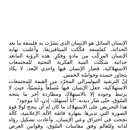
الإنسان السائل هو الإنسان الذي بشرّت به فلسفة ما بعد
الحداثة، كفلسفة فكّكت الميتافيزيقا، وأعلنت نهاية
الإنسان المركّب من مادةٍ وفكرٍ. هذه الرؤية المابعد
حداثية شكّلت البنية الفكرية التحتية للمجتمعات
الاستهلاكية، فصار الإنسان فيها واحدي البُعد، لا يكاد
يتجاوز جسده وحواسّه الخمس.
إنّ الترشيد النيوليبرالي المجرّد من القيمة للمجتمعات
الاستهلاكية، جعل الإنسان فيها مُسلّعاً ومُشيّئاً، حيث لا
يرتبط وجوده إلا بالاستهلاك ومطاردة آخر ما ينتجه
السّوق، حتّى صار ديدنه: "أنا أستهلك، إذن، أنا موجود".
هذا التحريض على الاستهلاك ما كان له أن ينجح لولا قوة
الصورة التي تديرها بمهارة فائقة الآلة الإعلامية، كآلة
نجحت في اختراق وعي الإنسان، وأعادت تشكيل رؤاه
لذاته وللعالم وفق مقاسات السّوق، وقوانين العرض