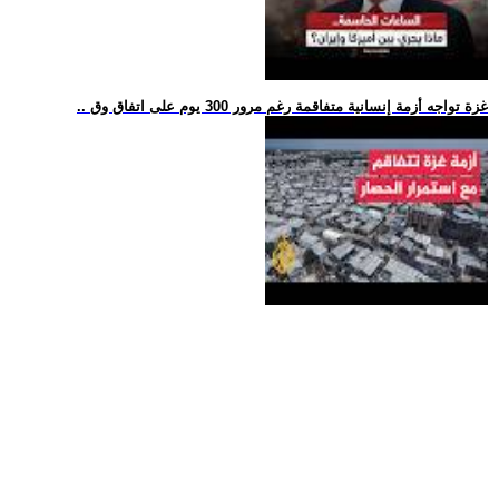
.. غزة تواجه أزمة إنسانية متفاقمة رغم مرور 300 يوم على اتفاق وق