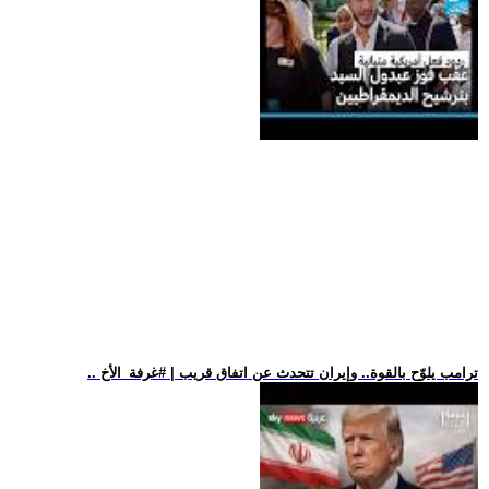
.. ترامب يلوّح بالقوة.. وإيران تتحدث عن اتفاق قريب | #غرفة_الأخ