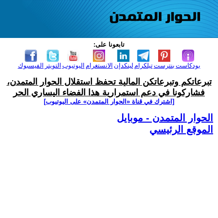
تابعونا على:
بودكاست
بنترست
تيلكرام
لينكدإن
الانستغرام
اليوتيوب
التويتر
الفيسبوك
تبرعاتكم وتبرعاتكن المالية تحفظ استقلال الحوار المتمدن،
فشاركونا في دعم استمرارية هذا الفضاء اليساري الحر
[اشترك في قناة ‫«الحوار المتمدن» على اليوتيوب]
الحوار المتمدن - موبايل
الموقع الرئيسي