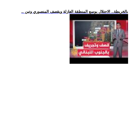
.. بالخريطة.. الاحتلال يوسع المنطقة العازلة ويقصف المنصوري وتبن