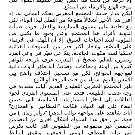
ولا غرضاً من نحت هذا النص، بقدر تسليط الضوء على
موجة الهلع والارتماء في التبضّع.
ليكن مدار حديثنا المجتمع المغربي بحكم انتمائي له، إذ
أفرز هذا الأخير أشكالاً متنوعةً من التمثّل لهذا الوباء، لكن
مع أحادية على مستوى الممارسة والفعل. فرغم طمأنة
الدولة لأفراد هذا المجتمع، وعن وجود ما يكفي من
المؤونة لسد احتياجات السوق، إلا أن اللّهفة في الارتماء
على التبضّع، وادخار أكبر قدر من المنتوجات الغذائية
تحسّباً لمدة مكوث الجائحة، ينمّ عن تغيّر في وعي الفرد
وتصوره للعالم. صحيحٌ أن المغرب عرف تاريخه ظواهر
كثيرة من أوبئة ومجاعات، وصائبٌ أنه طوّر أدوات ذاتية
لمواجهة الجوائح، لكن مع تسجيل اختلاف واضح بين
الأمس واليوم، سواء من حيث الدرجة أو النّوع.
بلور المجتمع المغربي التقليدي القديم آليات متعددة في
وجه غضب الطبيعة، فتجد على المستوى الفردي لجوء
العائلات إلى ادخار المستلزمات الأساسية التي تضمن
البقاء على قيد الحياة، فكانت "المطامير" و"المخازن"
آيات شاهدة على مواجهة نوائب الدهر( "دواير زمان") من
جهة، ثم رافق هذا السلوك أشكال أخرى من التضامن
الجمعي عبر مجموعة من الطقوس التي كانت تكرس
في نهاية المطاف الوعي الجمعي، وتقوي الرابط