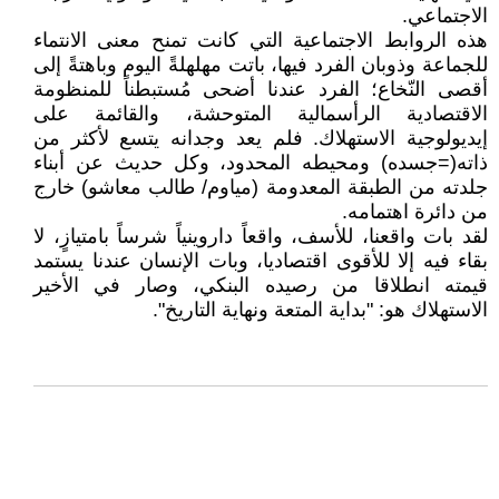
الاجتماعي.
هذه الروابط الاجتماعية التي كانت تمنح معنى الانتماء
للجماعة وذوبان الفرد فيها، باتت مهلهلةً اليوم وباهتةً إلى
أقصى النّخاع؛ الفرد عندنا أضحى مُستبطناً للمنظومة
الاقتصادية الرأسمالية المتوحشة، والقائمة على
إيديولوجية الاستهلاك. فلم يعد وجدانه يتسع لأكثر من
ذاته(=جسده) ومحيطه المحدود، وكل حديث عن أبناء
جلدته من الطبقة المعدومة (مياوم/ طالب معاشو) خارج
من دائرة اهتمامه.
لقد بات واقعنا، للأسف، واقعاً داروينياً شرساً بامتيازٍ، لا
بقاء فيه إلا للأقوى اقتصاديا، وبات الإنسان عندنا يستمد
قيمته انطلاقا من رصيده البنكي، وصار في الأخير
الاستهلاك هو: "بداية المتعة ونهاية التاريخ".