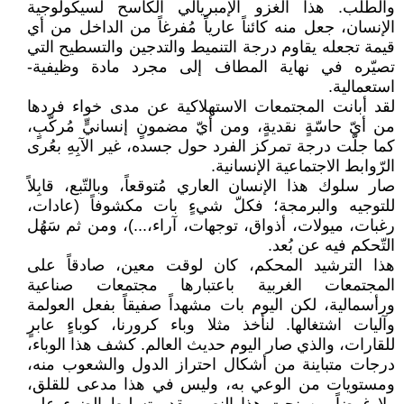
والطلب. هذا الغزو الإمبريالي الكاسح لسيكولوجية
الإنسان، جعل منه كائناً عارياً مُفرغاً من الداخل من أي
قيمة تجعله يقاوم درجة التنميط والتدجين والتسطيح التي
تصيّره في نهاية المطاف إلى مجرد مادة وظيفية-
استعمالية.
لقد أبانت المجتمعات الاستهلاكية عن مدى خواء فردها
من أيّ حاسّةٍ نقديةٍ، ومن أيّ مضمونٍ إنسانيٍّ مُركّبٍ،
كما جلّت درجة تمركز الفرد حول جسده، غير الآبِهِ بعُرى
الرّوابط الاجتماعية الإنسانية.
صار سلوك هذا الإنسان العاري مُتوقعاً، وبالتّبع، قابِلاً
للتوجيه والبرمجة؛ فكلّ شيءٍ بات مكشوفاً (عادات،
رغبات، ميولات، أذواق، توجهات، آراء،...)، ومن ثم سَهُل
التّحكم فيه عن بُعد.
هذا الترشيد المحكم، كان لوقت معين، صادقاً على
المجتمعات الغربية باعتبارها مجتمعات صناعية
ورأسمالية، لكن اليوم بات مشهداً صفيقاً بفعل العولمة
وآليات اشتغالها. لنأخذ مثلا وباء كرورنا، كوباءٍ عابرٍ
للقارات، والذي صار اليوم حديث العالم. كشف هذا الوباء،
درجات متباينة من أشكال احتراز الدول والشعوب منه،
ومستويات من الوعي به، وليس في هذا مدعى للقلق،