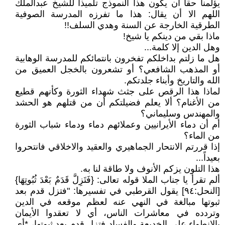
يؤلمنا حقاً أن يكون هذا النموذج تلميذاً للشيخ عبدالملك
اللهم الا أن يقال: هذا ما تفرزه المدرسة الصوفية
الطرقية الخارجة عن السنة وهدي السلف!!
ماذا بقي من دينكم يا شيخ!
وهل الدين إلا كلمة...
هل ما زلتم بداخلكم تفخرون بانتمائكم للمدرسة الوهابية
أو المذهب الشافعي؟ أو تشعرون بالخجل العميق من
الله والتاريخ وأبناء جلدتكم.
لماذا هذا الرقص على جثث شهداء الثورة وكأنهم قطيع
من الأغنام؟ ألا يعلم فضيلتكم أن من قتلهم هو الحشد
والمهندس وسليماني؟
أم أن دماء الأيرانيين وعملائهم دماء ودماء شباب الثورة
من الماء؟
إذا قررتم الانتحار الجماهيري والعقيد والاخلاقي فانتحروا
بعيداً...
هذا التلون يزكم الأنوف ولا طاقة لنا به.
ألم تقرأ يا جناب الملا قوله تعالى: {فَتَزِلَّ قَدَمٌ بَعْدَ ثُبُوتِهَا}
[النحل:٩٤] يقول القرطبي في تفسيرها: "فتزل قدم بعد
ثبوتها مبالغة في النهي عنه لعظم موقعه في الدين
وتردده في معاشرات الناس، أي لا تعقدوا الأيمان
بالانطواء على الخديعة والفساد فتزل قدم بعد ثبوتها، *أي