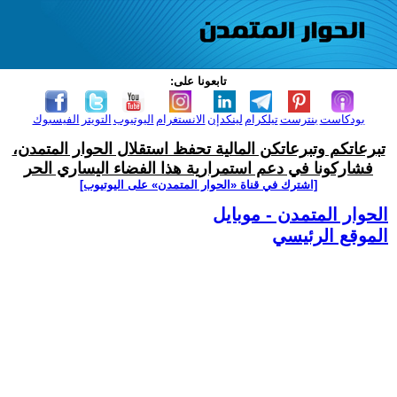
تابعونا على:
بودكاست
بنترست
تيلكرام
لينكدإن
الانستغرام
اليوتيوب
التويتر
الفيسبوك
تبرعاتكم وتبرعاتكن المالية تحفظ استقلال الحوار المتمدن،
فشاركونا في دعم استمرارية هذا الفضاء اليساري الحر
[اشترك في قناة ‫«الحوار المتمدن» على اليوتيوب]
الحوار المتمدن - موبايل
الموقع الرئيسي