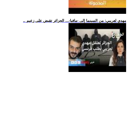
.. مهدي لعريبي: من السينما إلى -مافيا-... الجزائر تقبض على زعيم