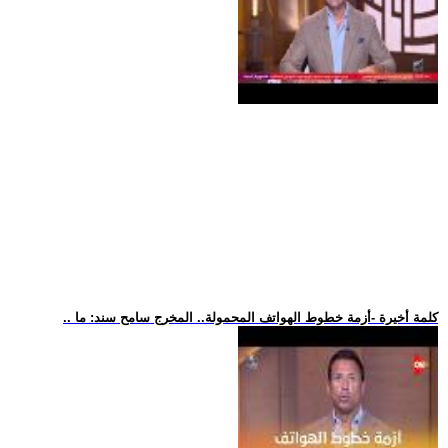
.. كلمة أخيرة -أزمة خطوط الهواتف المحمولة.. المخرج سامح سند: ما