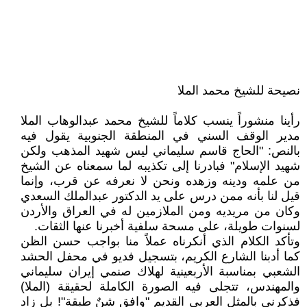
نصيحة للشيخ محمد الملا
رأينا منشوراً ينسب كلاماً للشيخ محمد عبدالوهاب الملا
مدير الوقف السني في المنطقة الجنوبية يقول فيه
بالنص: "الحاج قاسم سليماني ليس شهيد المذهب ولكن
شهيد الإسلام" فبادرنا إلى تكذيبه لما سمعناه عن الشيخ
من علمه ودينه وزهده ونحن لا نعرفه عن قرب، وإنما
قيل لنا بأنه ممن درس على يد الدكتور عبدالملك السعدي
وكان من مريديه ومن الملازمين له في العراق والأردن
لسنوات طويلة، على مسحة سلفية أخبرنا عنها الثقات.
وتأكد الكلام الذي أنكرناه عملاً منا بواجب حسن الظن
كما أدبنا الشارع الكريم، بتسجيل فديو في محفل الحشد
الشعبي بمناسبة الأربعينية لهلاك صنمي إيران سليماني
والمهندس، تتجلى فيه الصورة الكاملة لحقيقة (الملا)
فذكرني بالمثل العربي القديم "وافق شنٌ طبقة"! بل زاد