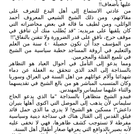
عليها بأضعاف!!
من عادتي الاستماع إلى أهل البدع للتعرف على
مقالاتهم، ومن ذلك الشيخ الشيعي المعروف أحمد
الوائلي، ومن لطيف ما قاله في بعض محاضراته التي
كان يلقيها على مريديه: "قد يُطلب منك أن تنافق في
موقف حرج، نافق على قدر الضرورة ولا تتفنن بالنفاق"!!
من المؤسف جداً أن تكون حصيلة ٤٠ سنة من العلم
والتعليم في أروقة المساجد خطبة سياسية من الشيخ
في تلميع القتلة والمجرمين.
ومما يدعو إلى التأمل في أحوال العباد هو التظاهر
بالسذاجة إلى الحد الذي تتحقق به الغفلة عن دماء
شهدائنا وآلام عوائلهم من اهل السنة في العراق وسوريا
وكان المتسبب المباشر هو من بالغ الشيخ في تقديسهما
والثناء عليهما سليماني والمهندس.
فيبدو الشيخ متظاهراً بالسذاجة "ما الذي يدعو الحاج
سليماني لأن يذهب إلى الموصل التي اكتوى أهلها بنيران
داعش"! مسكين هو الشيخ! لا يدري ما الذي حمل قائد
فيلق القدس إلى القتال هناك في سذاجة دينية وسياسية
مفرطة لا تستوجب كشف ظاهرها، فهي لا تخفى عليه
لأنه بصير بالدوافع التي يعرفها صغار أطفال أهل السنة.