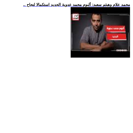
.. محمد علام وهيثم سعيد: ألبوم محمد عدوية الجديد استكمالا لنجاح