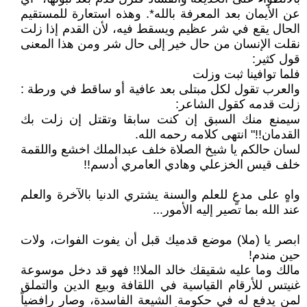
عن الأيمان بعد المعرفة بالله*. وهذه استعارة للمستقيم
الحال يقع في شر عظيم ويسقط فيه، لأن القدم إذا زلت
نقلت الإنسان من حال خير إلى حال شر ومن هذا المعنى
قول كثير:
فلما توافينا ثبت وزلت
والعرب تقول لكل مبتلى بعد عافية أو ساقط في ورطة :
زلت قدمه كقول الشاعر:
سيمنع منك السبق إن كنت سابقا وتقتل إن زلت بك
القدمان!!" انتهى كلامه رحمه الله.
لسان حالكم يا شيخ الصلاة خلف عبدالملك اخشع واللقمة
خلف قيس الخزعلي وهادي العامري أدسم!!
واهٍ على مدعٍ للعلم والسنة يشتري الدنيا بالآخرة والعلم
عند الله بما تصير إليه الأمور...
ابصر يا (ملا) موضع قدميك قبل أن يفوت الفوات، ولات
حين مندم!
مالك وما عليه شقيقك خالد الملا!! فهو قد دخل موسوعة
غنيتس للأرقام القياسية في اللقافة وبيع الدين والتملق
لمن يدفع له في حكومة الشيعة الفاسدة، وصار رافضياً