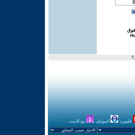
؟
فليبورد
الموبايل
بودكاست