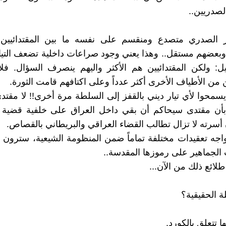
الصدريين..
ار الصدري متصدع ومنقسم على نفسه ما بين المقتدائيين 
وبعضهم مستقل.. وهذا يعني وجود صراعات داخلية تضعف التي
ل: ولكن المقتدائيين هم الأكثر واليهم ينصرف السؤال. فل
 من الأطياف الأخرى أكثر عدداً وعلى اكتافهم قامت الثورة.
يسمحوا لأي تيار ديني بالقفز إلى السلطة مرة أخرى!! لا مقتدى
 بأن مقتدى سيحاكم أن بقي داخل العراق على خلفية قضية ع
 أسرته لا تزال تطالب القضاء العراقي والبريطاني بالقصاص.
جه تعقيدات مختلفة تماماً ضمن المنظومة الشيعية، سترون و
الجماهير على رموزها المقدسة..
لائع ذلك من الآن...
ة الحقيقية؟
ها تتعلق بالكورد.