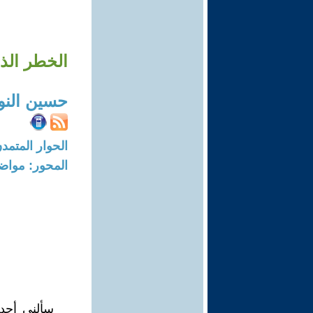
الخطر الذي
حسين النو
الحوار المتمدن-العدد: 6418 - 19
المحور: مواض
سألني أحد