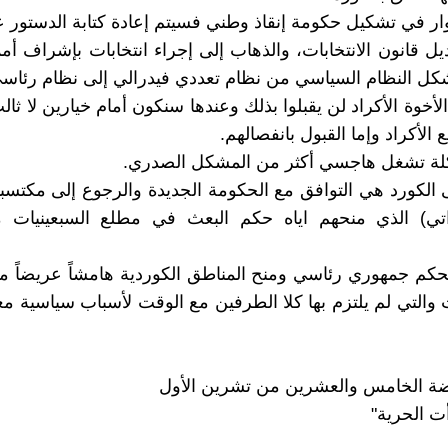
ثوار في تشكيل حكومة إنقاذ وطني فسيتم إعادة كتابة الدستو
يل قانون الانتخابات، والذهاب إلى إجراء انتخابات بإشراف أ
ير شكل النظام السياسي من نظام تعددي فيدرالي إلى نظام رئاس
لأخوة الأكراد لن يقبلوا بذلك وعندها سنكون أمام خيارين لا ثالث
 الأكراد وإما القبول بانفصالهم.
لة تشغل هاجسي أكثر من المشكل الصدري.
ى الكورد هي التوافق مع الحكومة الجديدة والرجوع إلى مكتسب
اتي) الذي منحهم اياه حكم البعث في مطلع السبعينيات 
حكم جمهوري رئاسي ومنح المناطق الكوردية هامشاً عريضاً 
 والتي لم يلتزم بها كلا الطرفين مع الوقت لأسباب سياسية مع
اضة الخامس والعشرين من تشرين الأول
أت الحرية"