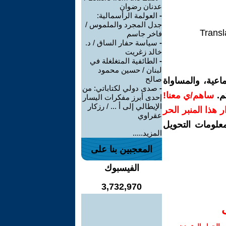
عدنان رضوان
-
العولمة الرأسمالية:
جدل المجرد والملموس /
Transl
فاخر جاسم
-
سياسة حفار الساق / د.
خالد زغريت
-
الطائفية المتغلغلة في
لبنان / حسين محمود
صالح
اعية، والمساواة
-
صدى دولي لكتاباتي: من
م.
ساهم/ي معنا!
إحدى أبرز مفكرات اليسار
الإيطالي إلى أ ... / رزكار
رار هذا المنبر الحر
عقراوي
معلومات التحويل
المزيد.....
المعجبين بنا على
الفيسبوك
3,732,970