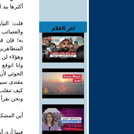
أكثرها بيد 
قلت: التي
اخر الافلام
والعصائب 
به! فإن قي
المتظاهرين
وهؤلاء لن 
وانا اتوقع
الخوئي لأن
مقتدى سيوا
كيف تنقلب 
ونحن نقرأ ط
أين المشكل
فيما أرى أن