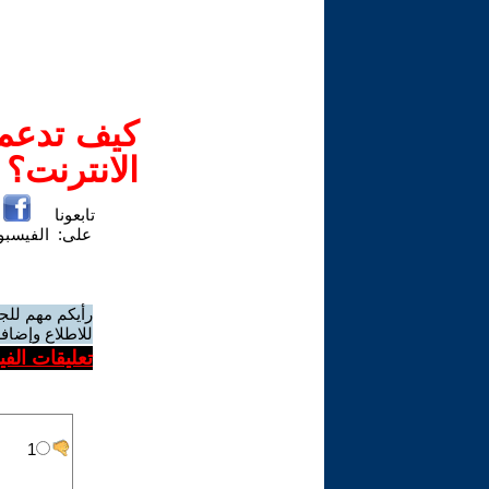
كيف تدعم-
الانترنت؟
تابعونا
على:
الفيسب
رأيكم مهم للج
للاطلاع وإضافة
تعليقات الف