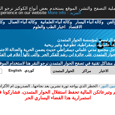
ة التصفح والنشر، الموقع يستخدم بعض أنواع الكوكيز نرجو النق
More info - المزيد
experience on our website
الفن
-
وكالة أنباء اليسار
-
وكالة أنباء العلمانية
-
وكالة أنباء العمال
-
وكا
الاقتصاد
-
اخبار الطب والعلوم
 الرئيسي لمؤسسة الحوار المتمدن
، علمانية، ديمقراطية، تطوعية وغير ربحية
ل مجتمع مدني علماني ديمقراطي حديث يضمن الحرية والعدالة الاجتم
حوار المتمدن على جائزة ابن رشد للفكر الحر والتى نالها أعلام في الفك
م مشاكل تقنية في تصفح الحوار المتمدن نرجو النقر هنا لاستخدام الموقع
كوردي
English
الاخبار
مراكز
الحوار المتمدن
ن النور
- الخطر الذي يواجه ثورة تشرين بعد نجاحها.. الصدريون ام الأكراد
 وتبرعاتكن المالية تحفظ استقلال الحوار المتمدن، فشاركونا 
استمرارية هذا الفضاء اليساري الحر