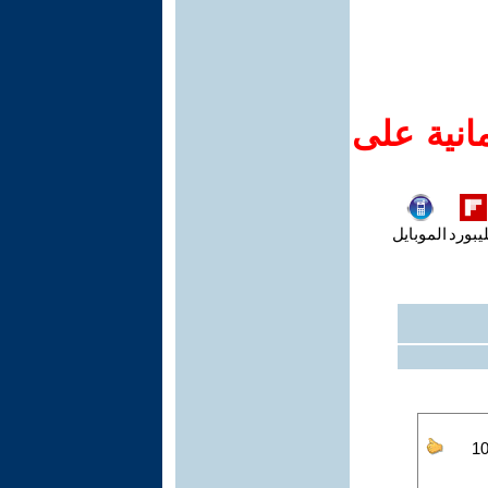
انية على
يبورد
الموبايل