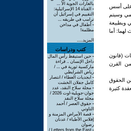
بالغارات الجوية الأ ...
ر على أسس
-
القناة 14 الإسرائيلية:
التقييم في إسرائيل أن
ممي وسيتم
ترامب في طريقه ...
ي وبطبيعة
-
أطفال في مداخن
مظلمة!
 لهما: أما
المزيد.....
كتب ودراسات
ات (قانون
-
حين استيقظ رأس المال
داخل الإنسان .. قراءة
من القرن
ماركسية ثورية في ... /
رياض الشرايطي
-
ابجديات العطاء / انتصار
من الحقوق
كامل جفلان الخشت
-
مجلة سلاح النقد، عدد
قدة كثيرة
جوان-جويلية-اوت 2026 /
مجلة سلاح النقد
-
حقوق العصر / أحمد
التاوتي
-
قصة الأمراض المزمنة و
إفلاس الأطباء / عدنان
رضوان
Letters from the East /
-