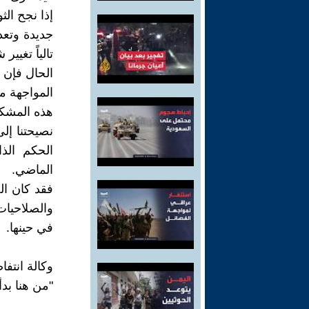
إذا نجح ال
جديدة وتعد
تالياً تغي
الحال فإن ا
المواجهة مع
هذه المشك
نصيحتنا إل
الحكم الذ
الماضي.
فقد كان ال
والصلاحيات
في حينها.
وكالة انتف
"من هنا بد