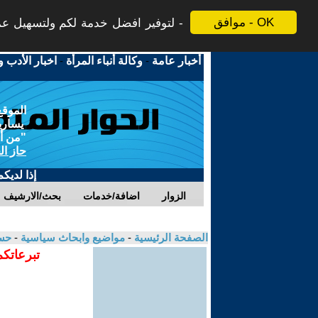
موافق - OK
لتوفير افضل خدمة لكم ولتسهيل عملي
أخبار عامة
-
وكالة أنباء المرأة
-
اخبار الأدب و
الموقع
يسارية
"من أج
حاز ال
إذا لديك
الزوار
اضافة/خدمات
بحث/الارشيف
الصفحة الرئيسية
-
مواضيع وابحاث سياسية
-
حسي
تبرعاتكم