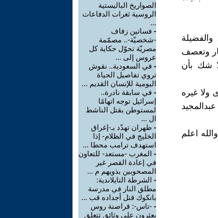
الصواريخ الباليستية
الروسية ثغرات الدفاعات
...
-
فساتين زفاف
والفضيلة
-شخصيّة-.. مصمّمة
مصريّة تحوّل حكاية كل
ار وتعصف
عروس إلى ...
ا شك بأن
-
في السعودية.. نقوش
تروي تفاصيل الحياة
اليومية للإنسان القديم ...
 ولا غيره
-
في سابقة نادرة..
إسرائيل توجه اتهامًا
بدالمجيد
لمستوطن بقتل الناشط
ال ...
-
طهران تهدّد بـ-إغراق
الله اعلم
الخليج في الظلام- إذا
استهدف ترامب محطا ...
-
المغرب -مستعد- للتعاون
في إعادة القصر غير
المصحوبين بذويهم م ...
-
الشرطة التايلاندية:
مطلق النار في مدرسة
بانكوك قتل أجداده قب ...
-
-تاس-: قراصنة روس
يعثرون على وثائق تتعلق