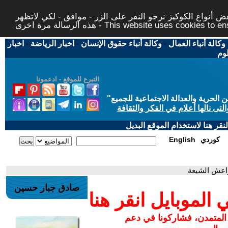
 أنواع الكوكيز نرجو النقر على الزر - موافق - لكي لاتظهر
This website uses cookies to ensure you ge
وكالة أنباء العمال
-
وكالة أنباء حقوق الإنسان
-
اخبار الرياضة
-
اخبار
لوم
التبرع للموقع - ادعمونا
حرية والعدالة الاجتماعية للجميع
"
تى نالها أعلام في الفكر والثقافة
قر هنا لاستخدام الموقع البديل
كوردي
English
واعش الشيعة
صادق جبار حسين
لموبايل انقر هنا
 المتمدن، فشاركونا في دعم