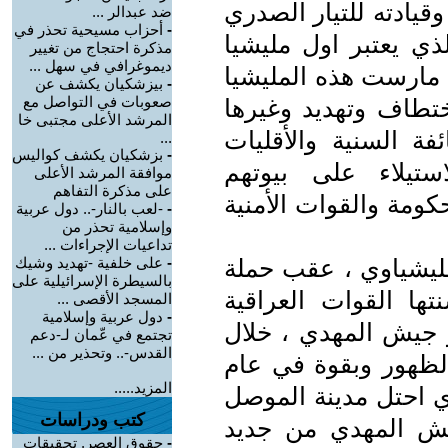
يادته للتيار الصدري
ضد عبدالر ...
-
أحزاب مسيحية تحذر في
 يعتبر اول مليشيا
مذكرة احتجاج من تغيير
ديموغرافي في سهل ...
مارست هذه المليشيا
-
بيزشكيان يكشف عن
صعوبات في التواصل مع
ختطاف وتهديد وغيرها
المرشد الأعلى مجتبى خا
فة السنية والأقليات
...
-
بزشكيان يكشف كواليس
تيلاء على بيوتهم
موافقة المرشد الأعلى
على مذكرة التفاهم
ومة والقوات الأمنية
-
-لعب بالنار-.. دول عربية
وإسلامية تحذر من
تداعيات الإجراءات ...
ليشياوي ، عقب حملة
-
على خلفية -تهديد وشيك
بالسيطرة الإسرائيلية على
ا القوات العراقية
المسجد الأقصى ...
-
دول عربية وإسلامية
ر جيش المهدي ، خلال
تجتمع في عّمان لـ-دعم
القدس-.. وتحذير من ...
الظهور وبقوة في عام
المزيد.....
ذي احتل مدينة الموصل
كتب ودراسات
يش المهدي من جديد
-
حقوق العصر. تحقيقات