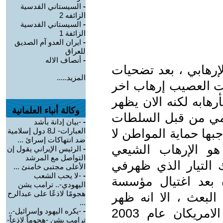
-
السيستاني القدسية
الزائفه 2
-
السيستاني القدسية
الزائفة 1
-
ايران العدو آم الصديق
للعراق
-
أنصاف الاله
إرهابي ، بعد تضحيات
المزيد.....
قت العصيب إرهاب اخر
هابه لكنه الان يظهر
وكالة أنباء العلمانية
ي من قبل السلطات
-
-بيان إدانة بأشد
جبها حماية المواطن لا
العبارات- لـ8 دول إسلامية
ضد انتهاكات إسرائ ...
هو الإرهاب الشيعي
-
الرئيس الإيراني يقول إن
التواصل مع المرشد
ك التيار الذي ظهرفي
الأعلى مجتبى خامنئ ...
-
-لا يحب الشعب
 بعد اغتيال مؤسسة
اليهودي-.. ترامب يشن
هجومًا لاذعًا على عبدالرح
لبعث ، الا انه ظهر
...
وبقوة بعد سقوط البعث من قبل الامريكان عام 2003
-
-يكره اليهود وإسرائيل-..
ترامب يشن -هجوماً لاذعاً-