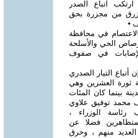
صادف 5/2/2020 حيث ارتكب اتباع الصدر
لزرق من مجزرة بحق
 •
لاعتصام في محافظة
رصاص الحي والأسلحة
الإصابات في صفوف
أتباع التيار الصدري
ة ثورة العشرين وهي
نة بينما كان المئات
 محمد توفيق علاوي
رئاسة الوزراء ،
متظاهرين فضلا عن
العديد منهم ، وحرق