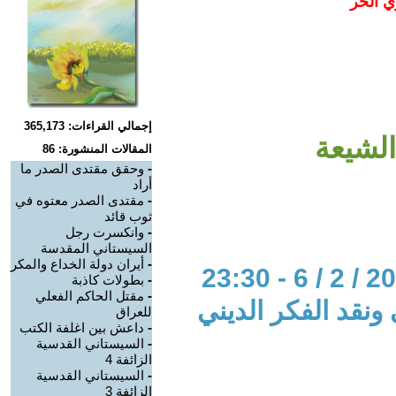
ي الحر
إجمالي القراءات: 365,173
لشيعة
المقالات المنشورة: 86
-
وحقق مقتدى الصدر ما
أراد
-
مقتدى الصدر معتوه في
ثوب قائد
-
وانكسرت رجل
السيستاني المقدسة
-
أيران دولة الخداع والمكر
-
بطولات كاذبة
-
مقتل الحاكم الفعلي
 ونقد الفكر الديني
للعراق
-
داعش بين اغلفة الكتب
-
السيستاني القدسية
الزائفة 4
-
السيستاني القدسية
الزائفة 3