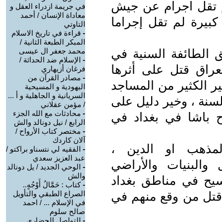
 تقل اجرام عن جيش
في جريمة ازدراء العقل و
معاداة الإنسان / أحمد
بيرة لم تقل إجراما
التاوتي
-
قراءة في تاريخ الاسلام
المبكر الطبعة الثانية /
ق الطائفة السنية في
محمد جعفر ال عيسى
-
الإسلام ضد الحداثة /
راق قتل على أثرها
فرغان أزيهاري
-
مصادر القرآن من
ير الكثير من المساجد
اليهودية و المسيحية
السريانية و الجاهلية و أ ...
سنة ، وخير دليل على
/ مؤمن عقلاني
-
محادثات مع الله الجزء
ح باشا في بغداد في
الرابع / نيل دونالد والش
-
مختصر كتاب الأرواح /
آلان كاردك
لمذهب او الدين ،
-
الفقيه لي نتسناو براكتو /
عبد العزيز سعدي
 والبنيات والأراضي
-
الوحي الجديد / يل دونالد
والش
مسيح في مناطق بغداد
-
كتاب : حَمَّالُ أَوْجُهٍ..
 قتل من وقع منهم في
الصراع الطبقي والتأويل
في الإسلام ... / احمد
صالح سلوم
-
التواصل الحضاري