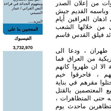
ات من إعلان الصدر
ومفهوم الحداثة في قراءة
النص القراني / عمار
ه وباسمه القديم جيش
التميمي
ذهان العراقين أيام
المزيد.....
ى من خلالها الشعب
المعجبين بنا على
قائد فيلق القدس قاسم
الفيسبوك
3,732,970
طهران ، ودعا الى
ريكية من العراق فما
 الا ان ظهروا كانهم
م ، فاحرقوا خيم
تلوا مقرهم في بناية
ع المعتصمين بالقتل
ه حتى المتظاهرات ،
تظاهرين ماحدث يوم