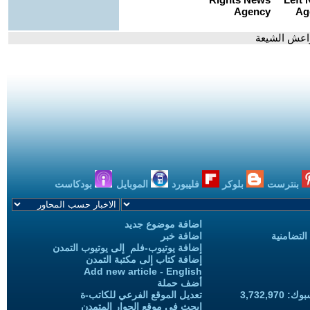
واعش الشيعة
بنترست
بلوكر
فليبورد
الموبايل
بودكاست
اضافة موضوع جديد
التضامنية
اضافة خبر
إضافة يوتيوب-فلم إلى يوتيوب التمدن
إضافة كتاب إلى مكتبة التمدن
Add new article - English
أضف حملة
3,732,97
تعديل الموقع الفرعي للكاتب-ة
ابحث في موقع الحوار المتمدن