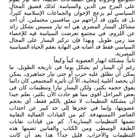
على المزج بين الدين والسياسة. لذلك فضيق المجال
السياسي لم يزعج الإخوان والجماعات الإسلامية كثيراً،
بل قد يكون قد أراحهم من منافسين محتملين، أن أحد
مشاكل اليسار المصري هي أنه تيار مسيس بشكل زائد
عن اللزوم، في مجتمع تعرضت السياسة فيه للإخصاء
منذ زمن طويل. وبهذا فإن تركيز اليسار على المجال
السياسي فقط قد أصابه في النهاية بعقم الحياة السياسية
المصرية.
ثانياً: مشكلة انهيار العضوية كماً وكيفاً
رغم أن اليسار لم يشكل يوما فى تاريخه الطويل، ما
يمكن أن نطلق عليه حزب أو حتى تيار جماهيرى، يمكن
أن يحصد أغلبية إنتخابية، الاّ أن تأثيره المجتمعى كان دائما
يفوق حجمه بكثير، ولكن اليسار تيارا وتنظيمات كان فى
بعض المراحل أقوى مما هو حادث الأن بكثير، نعلم جيدا
أن مشكلة التنظيمات لا تتعلق بالكم فقط، أي بحجم
عضويتها، وإنما في عجزها إلى حد كبير عن اجتذاب
العناصر االمستهدفة. كم من القيادات العمالية النقابية
تضمها التنظيمات اليسارية؟، كم من قيادات نقابات
الطبقة الوسطى ومن الكتاب والفنانين تضمها هذه
التنظيمات والأحزاب. قليل جداً؟ هذا بعد أن كانت