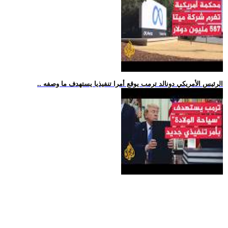
.. الرئيس الأمريكي دونالد ترمب يوقع أمرا تنفيذيا يستهدف ما وصفه