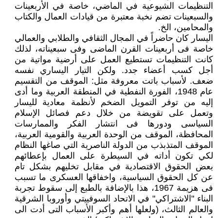
التنظيمات الشيوعية في الماضي، خاصة في الأربعينات
والسبعينات تضم نخبة معتبرة من قيادات العمال والكتاب
والمحامين، الخ.
اليسار كان حاضراً في المجال الثقافي والطلابي والعمالي
خاصة فى أربعينات القرن الماضى وفى سبعيناته، لذلك
كانت التنظيمات تستطيع العمل على أرضية مواتية من
أجل كسب أعضاء جدد. ولكن التيار اليساري نفسه
ضعف. لأسباب باتت معروفة مثل: الموقف من التقسيم
عام 1948، الفورة النفطية في المنطقة العربية وما أدى
إليه من توفر التمويل الضخم لأنظمة معادية لليسار
وتعمل على تقويضة من خلال دعم فصائل الإسلام
السياسى ودورها فى انتشار الفكر والممارسات
المحافظة، الموقف من الوحدة العربية والقومية العربية،
الموقف المتذبذب من الدولة الناصرية التي صاغها النظام
لكي تكون أداته في السيطرة على العمال بإعطائهم
بعض الحقوق الاقتصادية في مقابل تخليهم بشكل تام
عن كل الحقوق السياسية، واخفاقها العسكرى ما تسبب
فى هزيمة 1967، هذا بالإضافة بالطبع إلى سقوط تجربة
البناء "الاشتراكي" في الاتحاد السوفييتي وأوروبا الشرقية
والعالم الثالث، (ولعلها أهم وأكبر الأسباب التى أدت الى