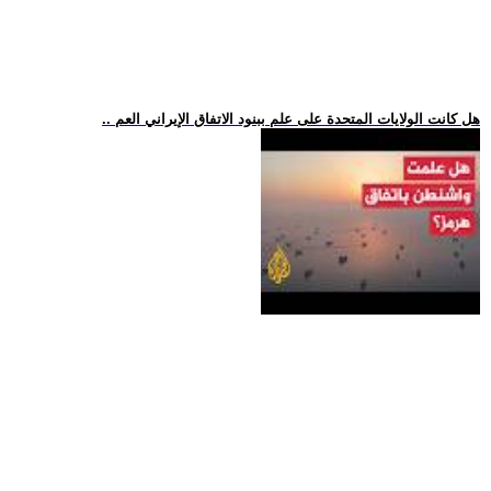
.. هل كانت الولايات المتحدة على علم ببنود الاتفاق الإيراني العم