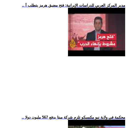
.. مدير المركز العربي للدراسات الإيرانية: فتح مضيق هرمز يتطلب أ
.. محكمة في ولاية نيو مكسيكو تلزم شركة ميتا بدفع 567 مليون دولا