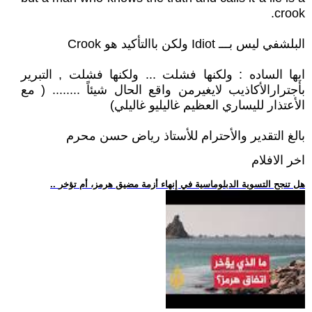
crook.
البلشفي ليس بـــ Idiot ولكن باالتأكيد هو Crook
ايها الساده : ولكنها فشلت ... ولكنها فشلت , التبرير
بأجترارالأكاذيب لايغيرمن واقع الحال شيئاً ........ ( مع
الأعتذار لليساري العظيم غاليليو غاليلي)
بالغ التقدير والأحترام للأستاذ رياض حسن محرم
اخر الافلام
.. هل تنجح التسوية الدبلوماسية في إنهاء أزمة مضيق هرمز، أم تؤخر