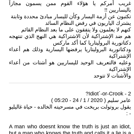
غريب أمركم يا هؤلاء القوم ممن يسمون مجازاً
باليساريين !!
تكتبون عن أزمة اليسار وكأن لليسار مبادئ محددة وثابتة
يشترك الياريون في رفض النظام السائد
كنهم لا يعلمون ولا يتفقون على ما بعد النظام القائم
هم ضد الإشتراكية لأن الاشتراكية هي النهج الذي تنتهجه
دكتاتورية البروليتاريا كما أكد ماركس
ودكتاتورية البروليتاريا يرفضها اليسارية وذلك هم أعداء
الإشتراكية
وعليه فالتعريف الوحيد لليساريين هو أشتات من أعداء
الإشتراكية
والأشتات لا تتوحد
2 - Idiot´-or-Crook?
عامر سليم ( 2020 / 1 / 24 - 05:20 )
يقول بروتولت بريخت في مسرحيته الخالده - حياة غاليليو
- :
A man who doesnt know the truth is just an idiot,
but a man who knows the truth and calls it a lie is a