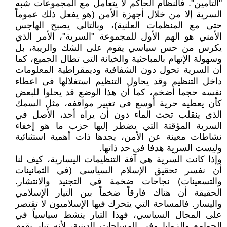
"التأمين". فالنظام الحاكم لا يتعامل مع المجموعات شبه
السرية إلا من خلال أجهزة الأمن (هو يفعل ذلك عموماً
حتى مع المنظمات العلنية)، وبالتالي يصبح الهاجس
الأمني هو الهم الأول للمجموعة "السرية"، الأمر الذي
يكرس من حس سياسي يقوم على الشك والريبة، بل
وسهولة الإتهام بالمباحثية والخيانة التى تطال الجميع، كما
أن السرية تحول دون الشفافية وديمقراطية المعلومات
داخل التنظيم وقد يحاول التنظيم استغلالها فى اعطاء
نفسه حجما أضخم، كما أن هذا الوضع قد يحلوا للبعض
كأن يعطيه حرية أوسع فى تغيير مواقفه، مثل السمك
الذى ينقلب تحت الماء دون أن يراه أحد، الأصل في
السرية المؤقتة التي يضطر إليها حزب ما هو إخفاء
نشاطات معينة عن الأمن، يجدها ذات أهمية استثنائية
وليست السرية هدفا فى حد ذاتها.
وإذا كانت السرية هي آفة التنظيمات اليسارية، كيف لنا
أن نفسر تحقيق الإسلام السياسى (في الثمانينات
والتسعينات) نجاحات ضخمة في التجنيد والانتشار.
الحقيقة أن هناك فارقاً ضخماً بين التيار الإسلامي
واليسار. فالمساحة التي يتحرك فيها الإسلاميون لا تقتصر
على المجال السياسي، فهذا التيار ينشط سياسياً في
الجوامع والزوايا وفي المساحات الدينية، لأنه تيار يقوم