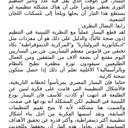
اليسار، في الوقت الذي يقل فيه عدد وتأثير التنظيم
الثورى يعطي مؤشراً على أن هناك مشكلة تنظيمية لم
يستطع هذا التيار أن يحلها ويلجأ إلى مُسكنات اللجان
الشعبية.
رابعا: النضال النظرى:
لقد قطع اليسار عملياً مع النظرية اللينينية في التنظيم
(دون ضجة غالباً)، والدليل على ذلك هو أن مفردات مثل
"اديكتاتورية البروليتاريا" و"المركزية الديموقراطية" تكاد
تختفي من قاموس معظم اليساريين. مَن من اليساريين
اليوم مقتنع أن بضعة ألاف من المثقفين ومن العمال
الطليعيين سيقودون ثورة مظفرة تطيح بالنظام
وبالرأسمالية؟ الأغلبية تعلم أن ذلك إذا حصل ستكون
نتيجتة كارثية.
ختاما فإن اليسار المصري يمربأسوأ لحظاته التاريخية،
فالأشكال التنظيمية التي قامت على فكرة لينين عن
الطليعة قد انتهت أو كادت، للأسف فان اليسار يودع
اللينينية في التنظيم. لكن المشكلة أنه يودعها في صمت،
والصمت هنا مشكلة، لأنه لا يتيح تقييم التنظيمات
السابقة، ونقد أسسها الفكرية من أجل بناء أشكال
تنظيمية أكثر ديمقراطية، وأكثر قدرة عن تحقيق الأهداف
السياسية التي يحاول هذه التيار أن يحققها. وللحديث