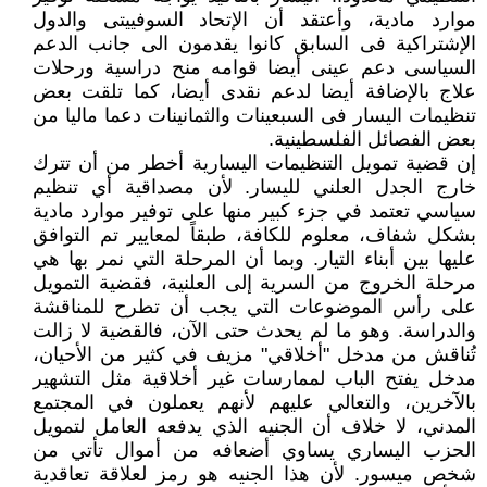
موارد مادية، وأعتقد أن الإتحاد السوفييتى والدول
الإشتراكية فى السابق كانوا يقدمون الى جانب الدعم
السياسى دعم عينى أيضا قوامه منح دراسية ورحلات
علاج بالإضافة أيضا لدعم نقدى أيضا، كما تلقت بعض
تنظيمات اليسار فى السبعينات والثمانينات دعما ماليا من
بعض الفصائل الفلسطينية.
إن قضية تمويل التنظيمات اليسارية أخطر من أن تترك
خارج الجدل العلني لليسار. لأن مصداقية أي تنظيم
سياسي تعتمد في جزء كبير منها على توفير موارد مادية
بشكل شفاف، معلوم للكافة، طبقاً لمعايير تم التوافق
عليها بين أبناء التيار. وبما أن المرحلة التي نمر بها هي
مرحلة الخروج من السرية إلى العلنية، فقضية التمويل
على رأس الموضوعات التي يجب أن تطرح للمناقشة
والدراسة. وهو ما لم يحدث حتى الآن، فالقضية لا زالت
تُناقش من مدخل "أخلاقي" مزيف في كثير من الأحيان،
مدخل يفتح الباب لممارسات غير أخلاقية مثل التشهير
بالآخرين، والتعالي عليهم لأنهم يعملون في المجتمع
المدني، لا خلاف أن الجنيه الذي يدفعه العامل لتمويل
الحزب اليساري يساوي أضعافه من أموال تأتي من
شخص ميسور. لأن هذا الجنيه هو رمز لعلاقة تعاقدية