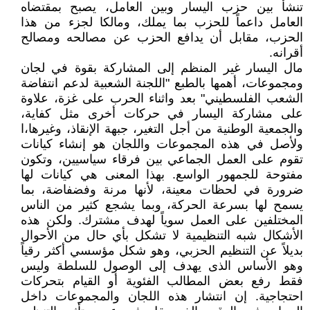
تنشأ بين حزب اليسار وبين العامل، يصبح بمقتضاه
العامل داعماً للحزب بما يملك، ومالكا لجزء من هذا
الحزب، مقابل أن يدافع الحزب عن مصالحه ومصالح
أقرانه.
مال اليسار غير المنظم إلى المشاركة بقوة في لجان
ومجموعات، أهمها بالطبع "اللجنة الشعبية لدعم انتفاضة
الشعب الفلسطيني" بعد واثناء الحرب على غزة، علاوة
على مشاركة اليسار في حركات أخرى مثل كفاية،
والجمعية الوطنية من أجل التغير، جبهة الإنقاذ، وغيرها،ا
ولأصل في هذه المجموعات واللجان هو إنشاء كيانات
تقوم على العمل الجماعي بين فرقاء سياسيين، وتكون
مفتوحة للجمهور الواسع. بهذا المعنى هي كيانات لها
ضرورة في لحظات معينة، لأنها مرنة وفضفاضة، بما
يسمح لها بسرعة الحركة، وبما يشجع كثير من الناس
المختلفين على العمل سوياً لهدف مشترك. ولكن هذه
الأشكال شبه التنظيمية لا تشكل بأي حال من الأحوال
بديلاً عن التنظيم الحزبي، وهو شكل مؤسسي أكثر رقياً
وهو الأساس الذى يهدف إلى الوصول للسلطة وليس
فقط رفع بعض المطالب الفئوية أو القيام بتحركات
احتجاجية. إن انتشار هذه اللجان والمجموعات داخل