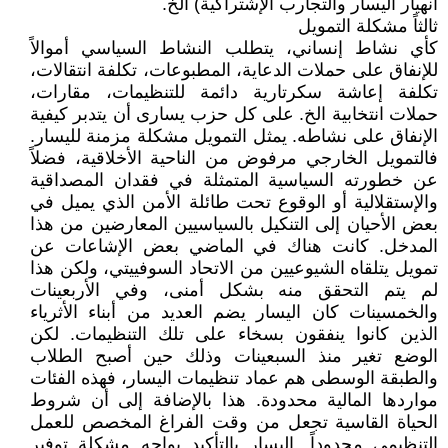
انهيار اليسار والتجارب الإشتراكية) الخ.
ثالثاً مشكلة التمويل
كأي نشاط إنساني، يتطلب النشاط السياسي أموالاً
للإنفاق على حملات الدعاية، المطبوعات، تكلفة انتقالات،
تكلفة إعاشة سكرتارية دائمة للتنظيمات، مقارات،
حملات انتخابية الخ. على كل حزب يسارى أن يتدبر كيفية
الإنفاق على نشاطه. يمثل التمويل مشكلة مزمنة لليسار.
فالتمويل الخارجي مرفوض من الناحية الأخلاقية، فضلاً
عن خطورته السياسية المتمثلة في فقدان المصداقية
والإستقلالية أو الوقوع تحت طائلة الأمن الذي يميل في
بعض الأحيان إلى التنكيل بالسياسيين المعارضين من هذا
المدخل. كانت هناك في الماضي بعض الإشاعات عن
تمويل يتلقاه الشيوعيين من الاتحاد السوفييتي، ولكن هذا
لم يتم التحقق منه بشكل أمنى، وفي الأربعينات
والخمسينات كان اليسار يضم العديد من أبناء الأثرياء
الذين كانوا ينفقون بسخاء على تلك التنظيمات. لكن
الوضع تغير منذ السبعينات وذلك حين أصبح الطلاب
والطبقة الوسطى هم عماد تنظيمات اليسار، فهذه الفئات
مواردها المالية محدودة. هذا بالإضافة إلى أن شروط
الحياة القاسية تجعل من وقت الفراغ المخصص للعمل
التنظيمي محدوداً. اليسار بالتأكيد يواجه مشكلة توفير