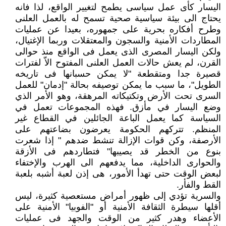
اليسار كأى عمل سياسى يطمح لتغيير الواقع، لذا فانه
يحتاج الى بيئة سياسية صحية تسمح له بالعمل العلنى
وطرح أفكاره بحرية على جمهوره، بعيدا عن عمليات
المطاردات الأمنية والسجون والمعتقلات وربما الإغتيال،
ولكن اليسار المصرى الذى يعمل فى الواقع منذ حوالى
القرن، لم يعش حالات العمل العلنى المفتوح الاّ لفترات
قصيرة جدا ومتقطعة "لا يمكن حسبانها فى تاريخه
الطويل"، ما سبب ما يمكن توصيفه بحالة "إدمان" للعمل
السرى تحت الأرض وتكتيكاته المرهقة، وهو الأمر الذي
وضع اليسار في مأزق. فهذه المجموعات تعمل في
السياسة كما يعمل الباعة الجائلين في القطاع غير
المنظم. تتركهم الحكومة يعرضون بضاعتهم على
الأرصفة، وكن قوات الإزالة تنشط ضدهم " إذا شعرت
بنوع من الخطر قد يصيبها" فتطاردهم فى الأزقة
والحوارى الداخلية، مما يدفعهم الى الهرب والإختفاء
لبعض الوقت حتى تهدأ الأمور، هى إذن لعبة أشبه بلعبة
القط والفأر.
والسرية تؤدي إلى ظهور أمراض مستعصية كثيرة، ليس
أقلها سيطرة الثقافة الأمنية أو "الفوبيا" الأمنية على
الأعضاء وهدر كثير من الوقت والجهد فى عمليات