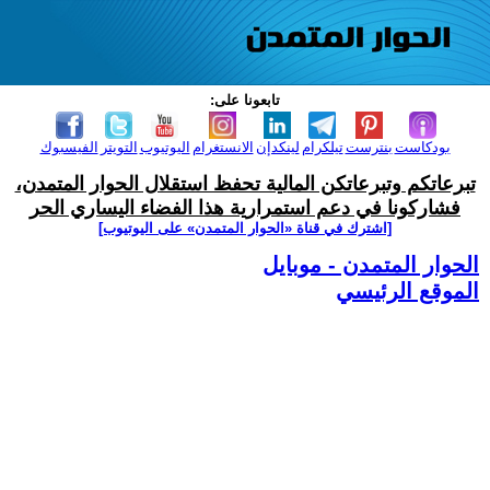
تابعونا على:
بودكاست
بنترست
تيلكرام
لينكدإن
الانستغرام
اليوتيوب
التويتر
الفيسبوك
تبرعاتكم وتبرعاتكن المالية تحفظ استقلال الحوار المتمدن،
فشاركونا في دعم استمرارية هذا الفضاء اليساري الحر
[اشترك في قناة ‫«الحوار المتمدن» على اليوتيوب]
الحوار المتمدن - موبايل
الموقع الرئيسي