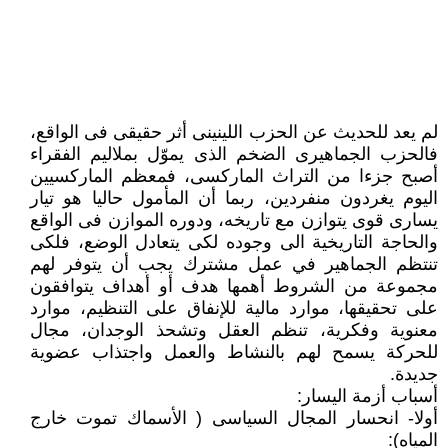
لم يعد للحديث عن الحزب اللينينى أثر حقيقى فى الواقع،
فالحزب الجماهيرى الضخم الذى يموّل بملاليم الفقراء
أصبح جزءا من التراث الماركسى، فمعظم الماركسيين
اليوم يغردون منفردين، ربما أن المأمول حاليا هو تيار
يسارى قوى يتوازن مع تاريخه، ودوره الموازن فى الواقع
والحاجة التاريخية الى وجوده لكى يتعادل الوضع، فلكى
تنتظم الجماهير في عمل مشترك يجب أن يتوفر لهم
مجموعة من الشروط أهمها هدف أو أهداف يتوافقون
على تحقيقها، موارد مالية للإنفاق على التنظيم، موارد
معنوية وفكرية، تنظم العقل وتشحذ الوجدان، مجال
للحركة يسمح لهم بالنشاط والعمل واجتذاب عضوية
جديدة.
أسباب أزمة اليسار:
أولا- انحسار المجال السياسى ( الأسماك تموت خارج
المياه):