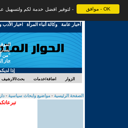
موافق - OK
لتوفير افضل خدمة لكم ولتسهيل عملي
أخبار عامة
-
وكالة أنباء المرأة
-
اخبار الأدب و
الموقع
يسارية
"من أج
حاز ال
إذا لديك
الزوار
اضافة/خدمات
بحث/الارشيف
الصفحة الرئيسية
-
مواضيع وابحاث سياسية
-
دار
تبرعاتكم