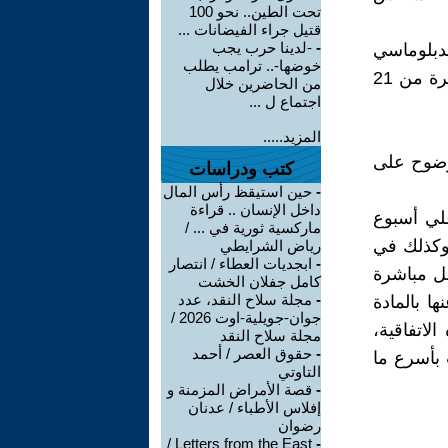
تحت الطين.. نحو 100
قتيل جراء الفيضانات ...
-
-لدينا حرب يجب
دبلوماسي
خوضها-.. ترامب يطلب
لوضع اتفاقيات دولية لحماية ضحايا الحروب. المعقود في جنيف خلال الفترة من 21
من الحاضرين خلال
اجتماع ل ...
المزيد.....
ً عامة وفي مادتيه 70 وال 71 تنص بوضوح على
كتب ودراسات
-
حين استيقظ رأس المال
داخل الإنسان .. قراءة
لي أسبوع
ماركسية ثورية في ... /
 وكذلك في
رياض الشرايطي
-
ابجديات العطاء / انتصار
ل مباشرة
كامل جفلان الخشت
-
مجلة سلاح النقد، عدد
ا بالمادة
جوان-جويلية-اوت 2026 /
لاتفاقية،
مجلة سلاح النقد
-
حقوق العصر / أحمد
 بأسرع ما
التاوتي
-
قصة الأمراض المزمنة و
إفلاس الأطباء / عدنان
رضوان
Letters from the East /
-