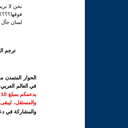
نحن لا نري
فوقها؟؟؟؟
لسان حآل مئ
ترجم ال
الحوار المتمدن م
في العالم العربي
ب
والمستقل، ليبقى ص
والمشاركة في دع