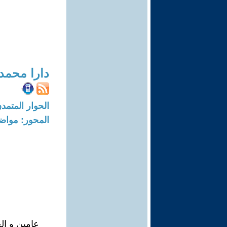
دارا محم
الحوار المتمدن-العدد: 6471 - 20
المحور: مواض
عامين و ال