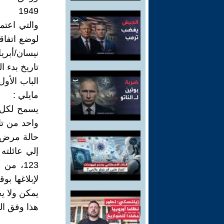
1949
والتي اعتم
نيسان/أبريل إلي 12 آب
تاريخ بدء النفاذ: 21 تشرين الأول/أكتوبر 1950 
مايلي :
يسمح لكل 
واحد من تا
حالة مرض 
إلي عائلته
123، من
لإبلاغها ب
يمكن ولا يج
هذا وفق المادة 70 من 