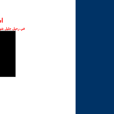
ا‫
في رحيل جليل شهبا