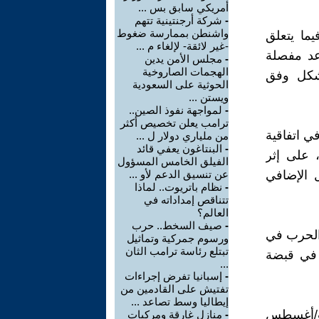
أمريكي سابق بس ...
-
شركة أرجنتينية تتهم
واشنطن بممارسة ضغوط
ما يتعلق
-غير لائقة- لإلغاء م ...
اعد مفصلة
-
مجلس الأمن يدين
الهجمات الصاروخية
تشكل وفق
الحوثية على السعودية
ويستن ...
-
لمواجهة نفوذ الصين..
ترامب يعلن تخصيص أكثر
ي اتفاقية
من ملياري دولار ل ...
-
البنتاغون يعفي قائد
نيف لعام 1929، ثم نُقحت في نص اتفاقية جنيف الثالثة لعام 1949، على إثر
الفيلق الخامس المسؤول
 الإضافي
عن تنسيق الدعم لأو ...
-
نظام باتريوت.. لماذا
تتناقص إمداداته في
العالم؟
-
صيف السخط.. حرب
الحرب في
ورسوم جمركية وتماثيل
تبتلع رئاسة ترامب الثان
ن في قبضة
...
-
إسبانيا تفرض إجراءات
تفتيش على القادمين من
إيطاليا وسط تصاعد ...
بشأن معاملة أسرى الحرب المؤرخة في 12 آب/أغسطس
-
منازل غارقة ومركبات