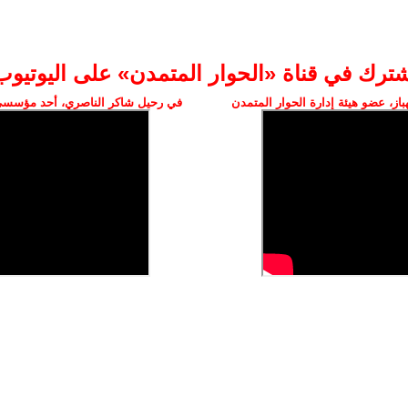
شترك في قناة «الحوار المتمدن» على اليوتيوب
ز، عضو هيئة إدارة الحوار المتمدن
في رحيل شاكر الناصري، أحد مؤسسي 