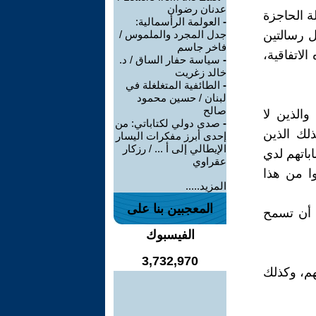
عدنان رضوان
ة الحاجزة
-
العولمة الرأسمالية:
ل رسالتين
جدل المجرد والملموس /
فاخر جاسم
لاتفاقية،
-
سياسة حفار الساق / د.
خالد زغريت
-
الطائفية المتغلغلة في
لبنان / حسين محمود
صالح
الذين لا
-
صدى دولي لكتاباتي: من
ذلك الذين
إحدى أبرز مفكرات اليسار
الإيطالي إلى أ ... / رزكار
باتهم لدي
عقراوي
وا من هذا
المزيد.....
المعجبين بنا على
ع أن تسمح
الفيسبوك
3,732,970
هم، وكذلك