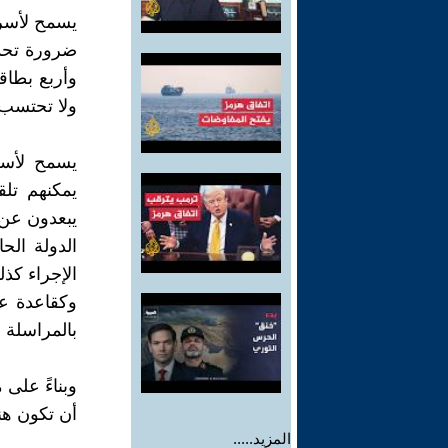
يسمح لأسرى
ضرورة تحدي
وأربع بطاقا
ولا تحتسب ف
يسمح لأسر
يمكنهم تلق
يبعدون عن 
الدولة الح
الإجراء كذل
وكقاعدة عا
بالمراسلة بلغات 
وبناءً على
أن تكون هن
المزيد.....