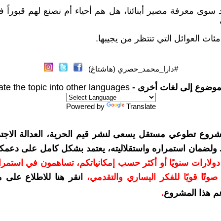
د سوى معرفة مصير أبنائنا، هل هم أحياء أم نصنع لهم قبوراً ف
ات العوائل التي تنتظر من يجيبها.
#دارا_محمد_حصري (هاشتاغ)
موضوع إلى لغات أخرى -
ate the topic into other languages
Powered by
Translate
شروع تطوعي مستقل يسعى لنشر قيم الحرية، العدالة الاجتم
. ولضمان استمراره واستقلاليته، يعتمد بشكل كامل على دعمك
دعمكم بمبلغ 10 دولارات سنويًا أو أكثر حسب إمكانياتكم، تساهمون في استم
وتًا قويًا للفكر اليساري والتقدمي
،
انقر هنا للاطلاع على 
م هذا المشروع
.