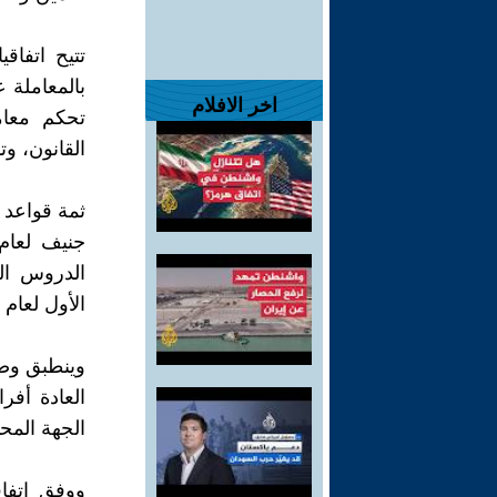
تتيح اتفا
بالمعاملة 
اخر الافلام
تحكم معام
القانون، و
ثمة قواعد 
الدروس ال
الأول لعام 1977.
وينطبق وض
العادة أفر
الجهة المح