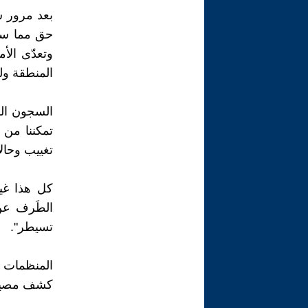
بعد مرور س
حق مما سلف
وتعدّى الأ
المنطقة ولل
السجون الم
تمكننا من 
تغييب وحال
كل هذا غي
الطَرف عن
تسيطر".
المنظمات ا
كشف مصير 