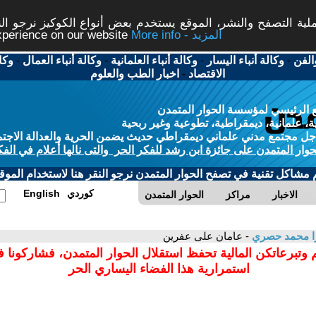
ة التصفح والنشر، الموقع يستخدم بعض أنواع الكوكيز نرجو النق
More info - المزيد
experience on our website
الفن
-
وكالة أنباء اليسار
-
وكالة أنباء العلمانية
-
وكالة أنباء العمال
-
وكا
الاقتصاد
-
اخبار الطب والعلوم
 الرئيسي لمؤسسة الحوار المتمدن
، علمانية، ديمقراطية، تطوعية وغير ربحية
ل مجتمع مدني علماني ديمقراطي حديث يضمن الحرية والعدالة الاجتم
حوار المتمدن على جائزة ابن رشد للفكر الحر والتى نالها أعلام في الفك
م مشاكل تقنية في تصفح الحوار المتمدن نرجو النقر هنا لاستخدام الموقع
كوردي
English
الاخبار
مراكز
الحوار المتمدن
ا محمد حصري
- عامان على عفرين
 وتبرعاتكن المالية تحفظ استقلال الحوار المتمدن، فشاركونا 
استمرارية هذا الفضاء اليساري الحر