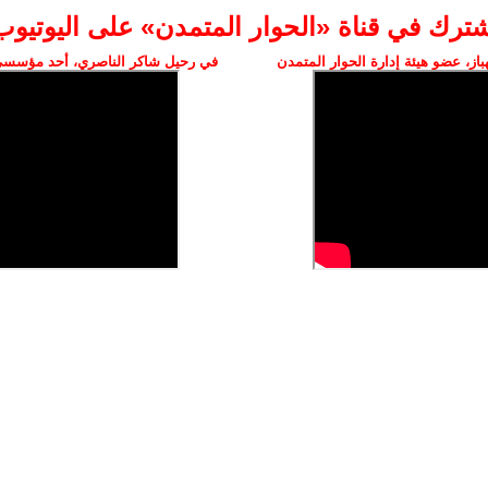
شترك في قناة «الحوار المتمدن» على اليوتيوب
ز، عضو هيئة إدارة الحوار المتمدن
في رحيل شاكر الناصري، أحد مؤسسي 