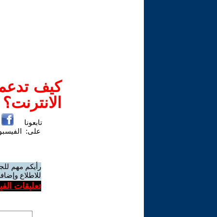
كيف تدعم-
الانترنت؟
تابعونا
على:
الفيسب
رأيكم مهم للج
للاطلاع وإضافة
تعليقات الف