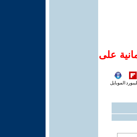
انية على
يبورد
الموبايل