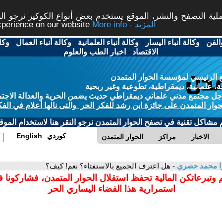
ة التصفح والنشر، الموقع يستخدم بعض أنواع الكوكيز نرجو النق
More info - المزيد
experience on our website
الفن
-
وكالة أنباء اليسار
-
وكالة أنباء العلمانية
-
وكالة أنباء العمال
-
وكا
الاقتصاد
-
اخبار الطب والعلوم
 الرئيسي لمؤسسة الحوار المتمدن
، علمانية، ديمقراطية، تطوعية وغير ربحية
ل مجتمع مدني علماني ديمقراطي حديث يضمن الحرية والعدالة الاجتم
حوار المتمدن على جائزة ابن رشد للفكر الحر والتى نالها أعلام في الفك
م مشاكل تقنية في تصفح الحوار المتمدن نرجو النقر هنا لاستخدام الموقع
كوردي
English
الاخبار
مراكز
الحوار المتمدن
ا محمد حصري
- هل اعترف الجميع بالاستفتاء؟ نعم! كيف؟
 وتبرعاتكن المالية تحفظ استقلال الحوار المتمدن، فشاركونا 
استمرارية هذا الفضاء اليساري الحر