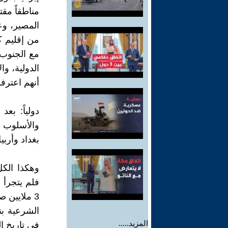
مناطقاً مق
المصير، وعن
من إقليم ك
مع الجنوب 
الدولية، و
أنهم اعترفو
دولياً: بع
والأسلوب ا
بغداد وأرب
وهكذا الك
فلم يتجرأ ل
3 ملايين 
المزيد.....
في تاريخ 