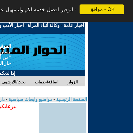
موافق - OK
لتوفير افضل خدمة لكم ولتسهيل عملي
أخبار عامة
-
وكالة أنباء المرأة
-
اخبار الأدب و
الموقع
يسارية
"من أج
حاز ال
إذا لديك
الزوار
اضافة/خدمات
بحث/الارشيف
الصفحة الرئيسية
-
مواضيع وابحاث سياسية
-
دار
تبرعاتكم