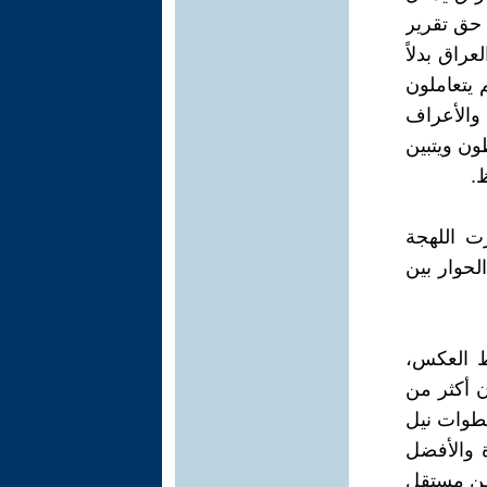
 حق تقرير
راق بدلاً
 يتعاملون
 والأعراف
ون ويتبين
ظ.
رت اللهجة
لحوار بين
ط العكس،
ن أكثر من
خطوات نيل
قوة والأفضل
طن مستقل