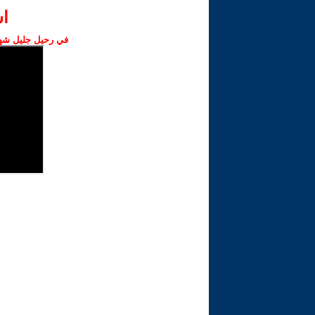
ا‫
في رحيل جليل شهبا