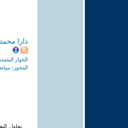
دارا محم
الحوار المتمدن-العدد: 5693 - 17
المحور: مواض
يحاول الب