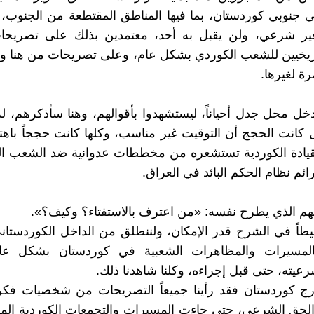
 جنوبي كوردستان، بما فيها المناطق المقتطعة من الجنوب، 
 غير شرعي، ولن يقبل به أحد، معتمدين بذلك على تصريحات
تاريخيين للشعب الكوردي بشكل عام، وعلى تصريحات من هنا و
رة لغيرها.
دخل محل جدل أحياناً، ليستشهدوا بأقوالهم، وهنا سأذكرهم، ل
ل كانت الحجج أن التوقيت غير مناسب، وكلها كانت حججاً با
قيادة الكوردية تستشعره من مخططات عدوانية ضد الشعب الك
ئم نظام الحكم البائد في العراق.
هم الذي يطرح نفسه: «من اعترف بالاستفتاء؟ وكيف؟».
اً في الشرح قدر الإمكان، ولننطلق من الداخل الكوردستاني
فالمسيرات والمظاهرات الشعبية في كوردستان بشكل ع
رعيته، حتى قبل إجراءه، وكلنا شاهدنا ذلك.
رج كوردستان فقد رأينا جميعاً التصريحات من شخصيات فكري
الحق الشرعي، حتى جاءت المسيرات والتجمعات الكوردية المؤ