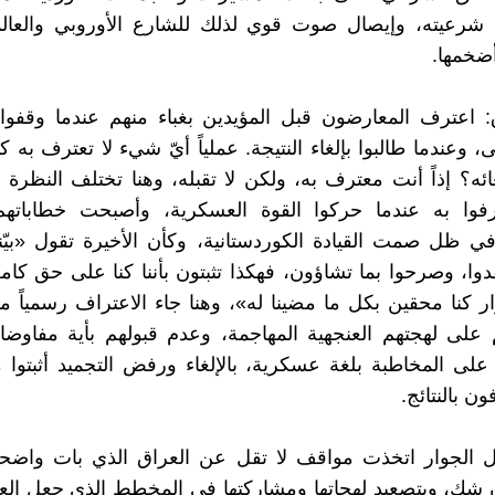
شرعيته، وإيصال صوت قوي لذلك للشارع الأوروبي والعال
ضخمها.
: اعترف المعارضون قبل المؤيدين بغباء منهم عندما وقفو
ى، وعندما طالبوا بإلغاء النتيجة. عملياً أيّ شيء لا تعترف به
ئه؟ إذاً أنت معترف به، ولكن لا تقبله، وهنا تختلف النظرة كل
فوا به عندما حركوا القوة العسكرية، وأصبحت خطاباتهم
 ظل صمت القيادة الكوردستانية، وكأن الأخيرة تقول «بيّنو
دوا، وصرحوا بما تشاؤون، فهكذا تثبتون بأننا كنا على حق كام
رار كنا محقين بكل ما مضينا له»، وهنا جاء الاعتراف رسمياً م
على لهجتهم العنجهية المهاجمة، وعدم قبولهم بأية مفاوضا
لى المخاطبة بلغة عسكرية، بالإلغاء ورفض التجميد أثبتوا
ون بالنتائج.
دول الجوار اتخذت مواقف لا تقل عن العراق الذي بات واضحاً ب
دون شك، وبتصعيد لهجاتها ومشاركتها في المخطط الذي جعل ال