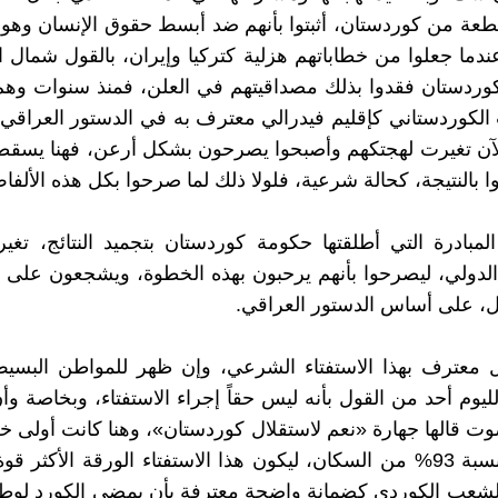
تطعة من كوردستان، أثبتوا بأنهم ضد أبسط حقوق الإنسان وهو
دما جعلوا من خطاباتهم هزلية كتركيا وإيران، بالقول شمال الع
وردستان فقدوا بذلك مصداقيتهم في العلن، فمنذ سنوات وهم
الكوردستاني كإقليم فيدرالي معترف به في الدستور العراقي
الآن تغيرت لهجتكهم وأصبحوا يصرحون بشكل أرعن، فهنا يسقط
ا بالنتيجة، كحالة شرعية، فلولا ذلك لما صرحوا بكل هذه الألفا
د المبادرة التي أطلقتها حكومة كوردستان بتجميد النتائج، تغي
لدولي، ليصرحوا بأنهم يرحبون بهذه الخطوة، ويشجعون على ا
يل، على أساس الدستور العراقي.
ل معترف بهذا الاستفتاء الشرعي، وإن ظهر للمواطن البسي
ليوم أحد من القول بأنه ليس حقاً إجراء الاستفتاء، وبخاصة وأ
صوت قالها جهارة «نعم لاستقلال كوردستان»، وهنا كانت أولى 
الشرعية بنسبة 93% من السكان، ليكون هذا الاستفتاء الورقة الأكثر 
الشعب الكوردي كضمانة واضحة معترفة بأن يمضي الكورد لو