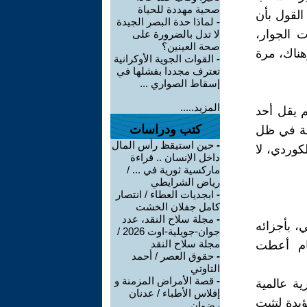
صحية مهددة للحياة
القول بأن
-
لماذا حدة البصر الجيدة
 الجوار،
لا تدل بالضرورة على
صحة العينين؟
هناك، مرة
-
القوات الجوية الأوكرانية
تعترف مجددا بفشلها في
إسقاط الصواري ...
المزيد.....
م يقل أحد
كتب ودراسات
هتة في ظل
-
حين استيقظ رأس المال
وردي، لا
داخل الإنسان .. قراءة
ماركسية ثورية في ... /
رياض الشرايطي
-
ابجديات العطاء / انتصار
كامل جفلان الخشت
-
مجلة سلاح النقد، عدد
، بأجزائه
جوان-جويلية-اوت 2026 /
مجلة سلاح النقد
ام أعطت
-
حقوق العصر / أحمد
التاوتي
-
قصة الأمراض المزمنة و
ة عالمية
إفلاس الأطباء / عدنان
يدة لتثبت
رضوان