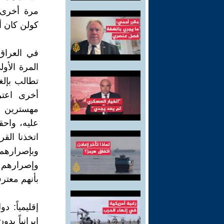
مرة أخرى 
كولن كان أ
في العراق
المرة الأول
تطالب بإلغا
أخرى اعتر
مهسترين في
عليه، واحق
اتخذنا الق
وبإصرارهم 
وإصرارهم ع
بأنهم معترف
إقليمياً: 
إيرانياً ب