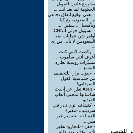
مشروع قانون لتمويل
الحكومة لما بعد انت ...
-
معنى توقيع اتفاق دفاعي
بين السعودية وتركيا
وباكستان.. سفير أ ...
-
مسؤول حوثي لـCNN:
أوامر شن عمليات ضد
السعوديين لا تأتي من إي
...
-
-ركضت لأنني كنت
أعرف أنني سأموت-..
مسيّرات روسية تطارد
المسع ...
-
-حبوب براز- للتخفيف
من حساسية الفول
السوداني!
-
Asus تعلن عن أحدث
شاشاتها لمحبي ألعاب
الفيديو
-
اكتشاف أثري نادر في
سردينيا.. -مقبرة
العمالقة- بتصميم غير
مس ...
-
حقن -مانجارو- تظهر
ير للشعب
تأثيرا وقائيا ضد حالة