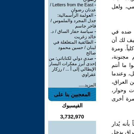
Letters from the East /
-
مي، ولعل
عدنان رضوان
-
العولمة الرأسمالية:
جدل المجرد والملموس /
فاخر جاسم
ا ضده في
-
سياسة حفار الساق / د.
خالد زغريت
 كيف لك أن
-
الطائفية المتغلغلة في
لبنان / حسين محمود
ياً. ومرة
صالح
 مجنونة،
-
صدى دولي لكتاباتي: من
إحدى أبرز مفكرات اليسار
ا ما أنتم
الإيطالي إلى أ ... / رزكار
ل، وعندما
عقراوي
ن العراق،
المزيد.....
ت وحوار،
المعجبين بنا على
 مرة أخرى
الفيسبوك
3,732,970
أنه يُدار
عراق يدخل