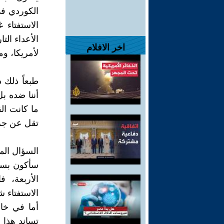
الكوردي في
الاستفتاء
الأعداء ال
اخر الافلام
لأمريكا، وم
طبعاً ذلك 
أننا ضده ب
ما كانت ال
تقل عن جرا
السؤال الم
سأكون بسيط
الأربعة، 
الاستفتاء ش
أما في خا
تساند هذا 