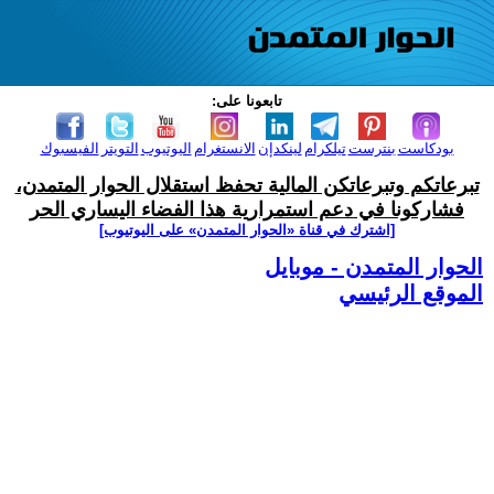
تابعونا على:
بودكاست
بنترست
تيلكرام
لينكدإن
الانستغرام
اليوتيوب
التويتر
الفيسبوك
تبرعاتكم وتبرعاتكن المالية تحفظ استقلال الحوار المتمدن،
فشاركونا في دعم استمرارية هذا الفضاء اليساري الحر
[اشترك في قناة ‫«الحوار المتمدن» على اليوتيوب]
الحوار المتمدن - موبايل
الموقع الرئيسي