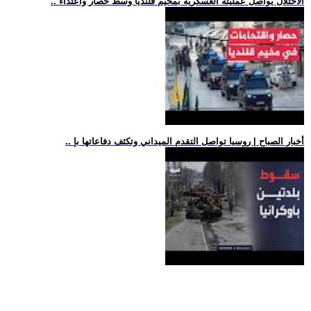
.. الاحتلال يواصل عمليته العسكرية بمخيم قلنديا وسط حصار واعتداء
.. أخبار الصباح | روسيا تواصل التقدم الميداني وتكثف دفاعاتها بإ