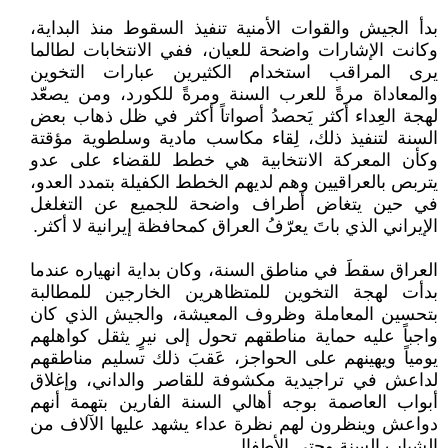
بدأ الجيش والقوات الأمنية تنفيذ السقوط منذ البداية،
وكانت الإشارات واضحة للعيان، ففي الانتخابات لطالما
يرى المراقب استخدام الكثيرين عبارات التخوين
والمعاداة مرةً للعرب السنة ومرةً للكورد، ومن يصعّد
لهجة العِداء أكثر يَحصدُ أصواتاً أكثر في ظل ذهاب بعض
السنة لتنفيذ ذلك، لِقاء مكاسب مادية وسلطوية مؤقتة
وكأن المعركة الانتخابية هي خطط للقضاء على عدو
يتربص بالعراقيين وهم لديهم الخطط الكفيلة بتمدد العدو،
في حين يتغاض أطراف واضحة للجميع عن التغلغل
الإيراني الذي باتَ يعرّفُ العراق كمحافظة إيرانية لا أكثر.
العراق سقطَ في مناطق السنة، وكان بداية انهياره عندما
بدأت لهجة التخوين للمتظاهرين الخارجين للمطالبة
بتحسين المعاملة وظروف المعيشة، والجيش الذي كان
واجباً عليه حماية مناطقهم تحول إلى نيرٍ يثقل كواهلهم
يومياً ويهينهم على الحواجز، عَقبَ ذلك تسليم مناطقهم
لداعش في تراجيدية مكشوفة للقاصر والداني، وإغلاق
أبواب العاصمة بوجه أهالي السنة الفارين بتهمة أنهم
دواعش وينظرون لهم نظرة عداء يشهد عليها الآلاف من
الشباب السنة وحتى الأطفال.