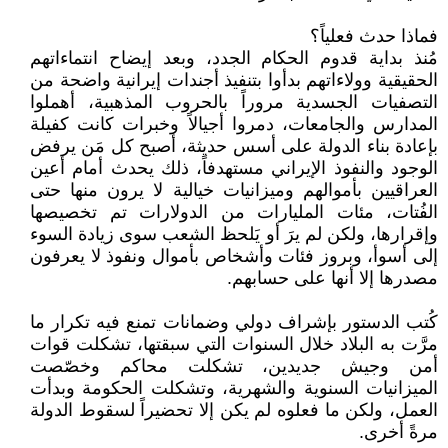
فماذا حدث فعلياً؟
مُنذ بداية قدوم الحكام الجدد، وبعد إيضاح انتماءاتهم
الحقيقية وولاءاتهم بدأوا بتنفيذ أجندات إيرانية واضحة من
التصفيات الجسدية مروراً بالحروب المذهبية، أهملوا
المدارس والجامعات، دمروا أجيالاً وخبرات كانت كفيلة
بإعادة بناء الدولة على أسس حديثة، أصبح كل مَن يرفض
الوجود والنفوذ الإيراني مستهدفاً، ذلك يحدث أمام أعين
العراقيين بأموالهم وميزانيات خيالية لا يرون منها حتى
الفُتات، مئات المليارات من الدولارات تم تخصيصها
وإقرارها، ولكن لم يرَ أو يَلحظ الشعب سوى زيادة السوء
إلى أسوأ، وبروز فئات وأشخاص بأموال ونفوذ لا يعرفون
مصدرها إلا أنها على حسابهم.
كُتب الدستور بإشراف دولي وضمانات تمنع فيه تكرار ما
مرَّت به البلاد خلال السنوات التي سبقتها، تشكلت قوات
أمن وجيش جديدين، تشكلت محاكم وخصّصت
الميزانيات السنوية والشهرية، وتشكلت الحكومة وبدأت
العمل، ولكن ما فعلوه لم يكن إلا تحضيراً لسقوط الدولة
مرةً أخرى.