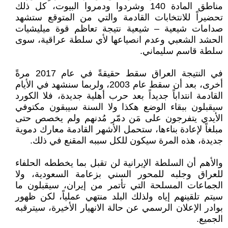
مناطق المادة 140 وشردوا ودمروا البيوت، كل ذلك
تحضيراً للانتخابات القادمة والتي من المتوقع ستشهد
صدامات شيعية – شيعية نتيجة تعاظم قوة ميليشيات
الحشد الشعبي وعدم انصياعها لأي سلطة عراقية، سوى
سلطة قاسم سليماني.
في النتيجة العراق سقط حقيقةً في عام 2017 مرةً
أخرى، بعد أن سقط عام 2003، ولربما سنشهد في الأيام
القادمة انتداباً جديداً بعد حرب أهلية جديدة، فلا الكورد
سيقبلون ببقاء الوضع هكذا ولا السنة سيبقون مكتوفي
الأيدي يتفرجون على مَن دمّر مُدنهم ولم يخصص حتى
مبلغاً لإعادة بناءها، ستحمل الأشهر القادمة معارك دموية
جديدة، هذه المرة سيكون للكل سببه المقنع في ذلك.
والأهم أن السلطة الإيرانية لن تقبل بما يخططه الحلفاء
للعراق وجلبه للمحور السني بزعامة السعودية، ولا
الجماعات المسلحة التي تأتمر من إيران، سيقبلون ما
سيتم تلقينهم إياه ولذلك البلد منتهي عملياً، لكن ظهور
بوادر الإعلان الرسمي عن حالة الانهيار الأخيرة، سيترقبه
الجميع.