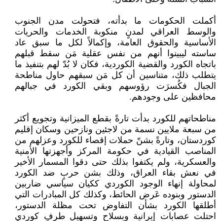
أكملت الحكومات ما بدأته، فتحولت مدن الجنوب
والوسط العراقي لمدنٍ منكوبة الخدمات والحريات
الأساسية والحقوق العامة، وإكمالاً لكل ما سبق عاد
ساسته ليبينوا أنهم من نفس عقلية مَن سقط قبلهم
باتجاه الكورد والقضية الكوردية، فكان لا بُدّ لهم بتنفيذ ما
يتطلب ذلك، متناسين أن كل مَن سبقهم حاول مناطحة
الجبال فكُسرَت رؤوسهم وبقي الكورد في جبالهم
محافظين على وجودهم.
مناطحاتهم للكورد بدأت تارةً بقطع الميزانية وتجويع أكثر
من سبعة ملايين نسمة من لاجئين ونازحين وسكان إقليم
كوردستان، وتارةً بشنّ حملات إقصاء للكورد وعزلهم من
المناصب القيادية في حكومة المركز وأجهزتها الأمنية
والعسكرية، ولم يكتفوا بذلك حتى دقوا المسمار الأخير
في نعش بقاء العراق، وذلك بشن حربٍ ضد الكورد
لمحاولة إنهاء الوجود الكوردي ككيان سياسي ضاربين
الدستور وبنوده عَرض الحائط، وكذلك كل المبادرات التي
أطلقها الكورد بشأن التفاوض تحت مظلة الدستور،
احتلت عصابات إيرانية وبسلاح وتسهيل طرفٍ كوردي