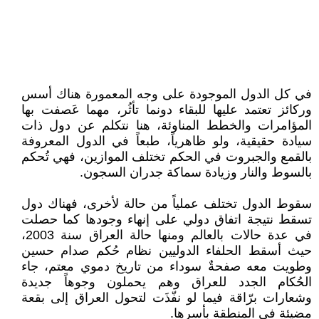
في كل الدول الموجودة على وجه المعمورة هناك أسس
وركائز تعتمد عليها للبقاء دونما تأثُر، مهما عَصفت بها
المؤامرات والخطط المناوئة، هنا نتكلم عن دول ذات
سيادة حقيقية، ولو ظاهرياً، طبعاً في الدول المعروفة
بالقمع والجبروت في الحكم تختلف الموازين، فهي تُحكم
بالسوط والنار وزيادة سماكة جدران السجون.
سقوط الدول تختلف عملياً من حالة لأخرى، فهناك دول
تسقط نتيجة اتفاق دولي على إنهاء وجودها كما حصلت
في عدة حالات بالعالم ومنها حالة العراق سنة 2003،
حيث أسقط الحلفاء الدوليين نظام حُكم صدام حسين
وطويت معه صفحةٌ سوداء من تاريخ دموي معتم، جاء
الحُكام الجدد للعراق وهم يحملون وجوهاً جديدة
وشعارات برّاقة فيما لو نفّذَت لتحول العراق إلى بقعة
مضيئة في المنطقة بأسرها.