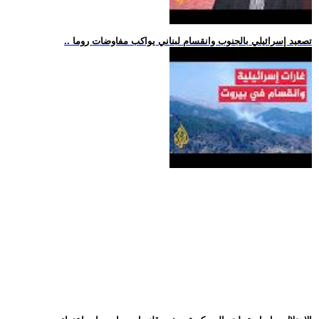
.. تصعيد إسرائيلي بالجنوب وانقسام لبناني يواكب مفاوضات روما