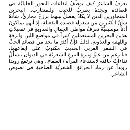
يعرفُ الشاعرُ كيفَ يوظِّفُ ايقاعات البحور الخليليَّة في
قصائده ونجدهُ يطربُ للخببِ وللمتقارب.. البحرين
المتجاورينِ الذين لا يكادُ يفصلُ بينهما برزخٌ مجازيٌّ، شأنهُ
شأنُ الكثيرين من شعراءِ قصيدةِ التفعيلةِ، إذ أنهم يملكونَ
أذناً موسيقيَّةً تعرفُ مواطن الجمالِ والعذوبةِ في تفعيلاتِ
هذين البحرينِ المستعملينِ كثيراً في مواضعِ اللينِ والرقةِ
واللهفةِ والعذوبةِ، لذلكَ فإنَّ أكثرَ ما نجد من قصائدِ الحبِّ
في الشعر العربي الحديثِ مكتوبٌ على ايقاعهما،
فبالرغمِ من علوِّ وتيرةِ النبرةِ الشعريَّةِ في الديوان تتسلَّلُ
نداءاتٌ خافتة لاستدعاءِ المرأة / العنقاءِ.. وهي ترتفعُ رويداً
رويداً عن رمادِ الحرائقِ الشعريَّةِ الصاخبةِ في نصوصِ
الشاعرِ.