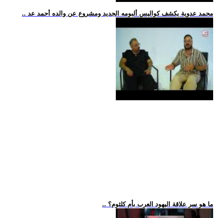
.. محمد عدوية يكشف كواليس ألبومه الجديد ومشروع عن والده أحمد عد
.. ما هو سر علاقة اليهود العرب بأم كلثوم؟