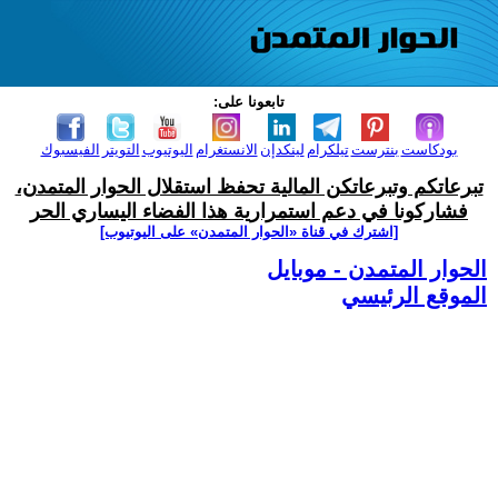
تابعونا على:
بودكاست
بنترست
تيلكرام
لينكدإن
الانستغرام
اليوتيوب
التويتر
الفيسبوك
تبرعاتكم وتبرعاتكن المالية تحفظ استقلال الحوار المتمدن،
فشاركونا في دعم استمرارية هذا الفضاء اليساري الحر
[اشترك في قناة ‫«الحوار المتمدن» على اليوتيوب]
الحوار المتمدن - موبايل
الموقع الرئيسي