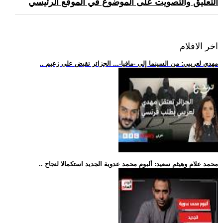
التعليق والتصويت على الموضوع في الموقع الرئيسي
اخر الافلام
.. مهدي لعريبي: من السينما إلى -مافيا-... الجزائر تقبض على زعيم
.. محمد علام وهيثم سعيد: ألبوم محمد عدوية الجديد استكمالا لنجاح