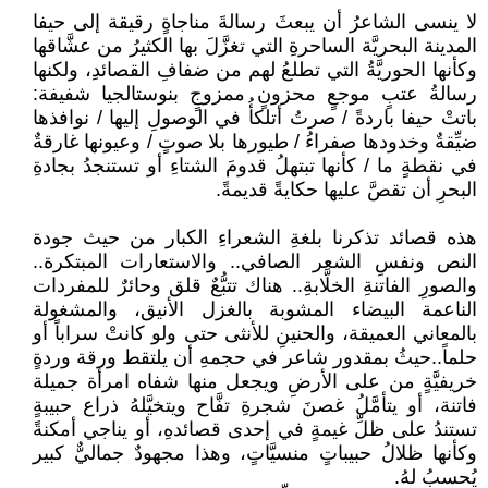
لا ينسى الشاعرُ أن يبعثَ رسالةَ مناجاةٍ رقيقة إلى حيفا
المدينة البحريَّة الساحرةِ التي تغزَّلَ بها الكثيرُ من عشَّاقها
وكأنها الحوريَّةُ التي تطلعُ لهم من ضفافِ القصائدِ، ولكنها
رسالةُ عتبٍ موجعٍ محزونٍ ممزوجٍ بنوستالجيا شفيفة:
باتتْ حيفا باردةً / صرتُ أتلكأُ في الوصولِ إليها / نوافذها
ضيِّقةٌ وخدودها صفراءُ / طيورها بلا صوتٍ / وعيونها غارقةٌ
في نقطةٍ ما / كأنها تبتهلُ قدومَ الشتاءِ أو تستنجدُ بجادةِ
البحرِ أن تقصَّ عليها حكايةً قديمةً.
هذه قصائد تذكرنا بلغةِ الشعراءِ الكبار من حيث جودة
النص ونفسِ الشعر الصافي.. والاستعارات المبتكرة..
والصورِ الفاتنةِ الخلَّابةِ.. هناك تتبُّعٌ قلق وحائرٌ للمفردات
الناعمة البيضاء المشوبة بالغزل الأنيق، والمشغولة
بالمعاني العميقة، والحنينِ للأنثى حتى ولو كانتْ سراباً أو
حلماً..حيثُ بمقدور شاعر في حجمهِ أن يلتقط ورقة وردةٍ
خريفيَّةٍ من على الأرضِ ويجعل منها شفاه امرأة جميلة
فاتنة، أو يتأمَّلُ غصنَ شجرةِ تفَّاح ويتخيَّلهُ ذراع حبيبةٍ
تستندُ على ظلِّ غيمةٍ في إحدى قصائدهِ، أو يناجي أمكنةً
وكأنها ظلالُ حبيباتٍ منسيَّاتٍ، وهذا مجهودٌ جماليٌّ كبير
يُحسبُ لهُ.