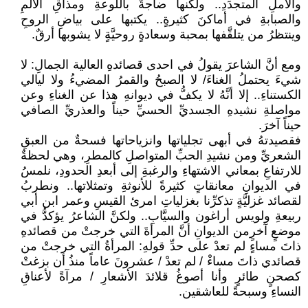
والأملِ المتجدِّدِ.. ولكنها ضاجةٌ باللوعةِ ومذاقِ الألمِ
والصبابةِ في أماكنَ كثيرةٍ.. يكتبها على بياضِ الروحِ
وينتظرُ من يتلقَّفها بمحبة وسعادةٍ روحيَّةٍ لا يشوبها أرقٌ.
ومع أنَّ الشاعرَ يقولُ في احدى قصائدهِ العالية الجمالِ: لا
شيءَ يحتملُ الغناءَ/ لا الصبحُ والقمرُ المضيءُ ولا ليالي
الكستناءِ.. إلا أنَّهُ لا يكفُّ في ديوانهِ هذا عن الغناءِ وعن
مواصلةِ نشيدهِ الجسديِّ الحسيِّ حيناً والعذريِّ الصافي
حيناً آخرَ.
فقصيدتهُ في أبهى تجلياتها وانزياحاتها فسحةٌ من العبقِ
الشعريِّ ومن نشيدِ الحبِّ المتواصلِ كالمطرِ، وهي لحظةٌ
للارتفاعِ بمعاني الاشتهاءِ والرغبةِ إلى أبعدِ الحدودِ، نلمسُ
في الديوانِ معانقاتٍ كثيرةً للأنوثةِ وتمثلاتها.. ونطربُ
لقصائد غزليَّةٍ تذكرِّنا بغزلياتِ امرئ القيسِ وعمر ابن أبي
ربيعةِ ولويس أراغون والسيَّابِ.. ولكنَّ الشاعرُ يؤكدُّ في
موضعٍ آخرٍمن الديوانِ أنَّ المرأةَ التي خرجتْ من قصائدهِ
ذاتَ مساءٍ لم تعدْ على حدِّ قولهِ: المرأةُ التي خرجتْ من
قصائدي ذاتَ مساءْ / لم تعدْ / عشرونَ عاماً منذُ أن بزغتْ
كصحنٍ طائرٍ وأنا أصوغُ قلائدَ الأشعارِ / مرآةً لأعناقِ
النساءِ وسبحةً للعاشقين.