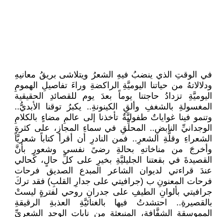
في الوقتِ الذي ينضبُ فيهِ الشعرُ ويتلاشى بريقُ معانيهِ
ودلالاتهُ من حياتنا اليوميَّةِ الراكضةِ وراءَ تفاصيلِ الهمومِ
اليوميَّةِ تزدادُ حاجتنا يوماً بعدَ يوم للقصائدِ الحقيقية
المغسولةِ بالشغفِ وألقِ الكينونةِ.. يكبرُ توقنا الأبديُّ..
وتنمو فينا غواياتٌ طفوليَّةٌ تأخذنا إلى عالمِ مضاءٍ بالكلامِ
الوجدانيِّ النابضِ.. المحلِّقِ في سماءِ المجازِ، على كثرةِ
الشعراءِ وقلَّةِ الشعرِ.. فمن النادرِ أن أقرأ كتاباً شعريَّاً
وأخرجَ من مناخاتهِ بحالةِ رضىً نفسي وشعورٍ بأنَّ
القصيدةَ في بقعتنا الجليليَّةِ بخيرِ على كلِّ حالٍ، كحالي
عندَ قراءتي لديوان الشاعر المبدع الصديق فرحات
فرحات المعنونِ ب (جرافيتي على جدارِ القلبِ) فقد تركَ
جرافيتي بألوانِ الطيفِ على جدرانِ روحي لفترةٍ ليستْ
بالقصيرةِ.. احتشدتُ فيها بالغنائيَّةِ العذبةِ الرقيقةِ
المموسقةِ الشفَّافة، المنبعثةِ من ناياتِ الوجدِ الشعريِّ