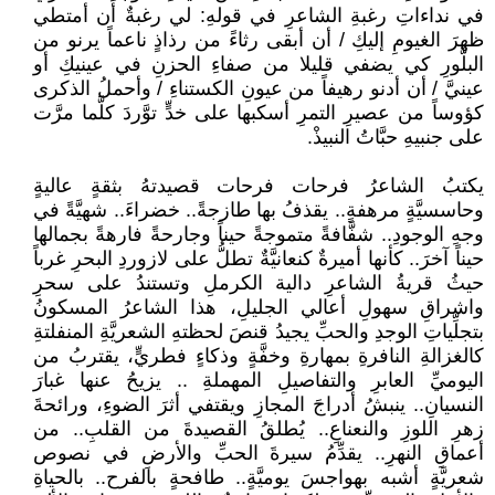
في نداءاتِ رغبةِ الشاعرِ في قولهِ: لي رغبةٌ أن أمتطي
ظهرَ الغيومِ إليكِ / أن أبقى رثاءً من رذاذٍ ناعماً يرنو من
البلَّورِ كي يضفي قليلا من صفاءِ الحزنِ في عينيكِ أو
عينيَّ / أن أدنو رهيفاً من عيونِ الكستناءِ / وأحملُ الذكرى
كؤوساً من عصيرِ التمرِ أسكبها على خدٍّ توَّردَ كلَّما مرَّت
على جنبيهِ حبَّاتُ النبيذْ.
يكتبُ الشاعرُ فرحات فرحات قصيدتهُ بثقةٍ عاليةٍ
وحاسسيَّةٍ مرهفةٍ.. يقذفُ بها طازجةً.. خضراءَ.. شهيَّةً في
وجهِ الوجودِ.. شفَّافةً متموجةً حيناً وجارحةً فارهةً بجمالها
حيناً آخرَ.. كأنها أميرةٌ كنعانيَّةٌ تطلُّ على لازوردِ البحرِ غرباً
حيثُ قريةُ الشاعرِ دالية الكرملِ وتستندُ على سحرِ
واشراقِ سهولِ أعالي الجليلِ، هذا الشاعرُ المسكونُ
بتجلِّياتِ الوجدِ والحبِّ يجيدُ قنصَ لحظتهِ الشعريَّةِ المنفلتةِ
كالغزالةِ النافرةِ بمهارةِ وخفَّةٍ وذكاءٍ فطريٍّ، يقتربُ من
اليوميِّ العابرِ والتفاصيلِ المهملةِ .. يزيحُ عنها غبارَ
النسيانِ.. ينبشُ أدراجَ المجازِ ويقتفي أثرَ الضوءِ، ورائحةَ
زهرِ اللوزِ والنعناعِ.. يُطلقُ القصيدةَ من القلبِ.. من
أعماقِ النهرِ.. يقدِّمُ سيرةَ الحبِّ والأرضِ في نصوص
شعريَّةٍ أشبه بهواجسَ يوميَّةٍ.. طافحةٍ بالفرح.. بالحياةِ