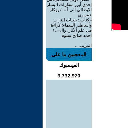
إحدى أبرز مفكرات اليسار
الإيطالي إلى أ ... / رزكار
عقراوي
-
كتاب : جينات التراب
وأساطير السماء: قراءة
في علم الآثار، وال ... /
احمد صالح سلوم
المزيد.....
المعجبين بنا على
الفيسبوك
3,732,970