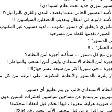
ستور سوري جديد تحت نظام استبدادي؟
أسد الدستور الحالي عندما يقصف المدن والقرى بالبراميل؟!
أسد قانونه في اعتقال وتعذيب المعتقلين السياسيين ؟!
تاتوري لا يطبق أي دستور مكتوب ... لديه دستوره غير المكتوب!
الصورة تقدمها لقطة من مسرحية:
ن الدستور“ ؟
 الحمار“ …!!
ن مع كل دستور … ستأكله أجهزة أمن النظام؟
هزة أمن النظام الاستبدادي وليس أمن الشعب والمواطن!
هزة …في سوريا أكثر من سبعة عشر جهازًا!!!
ز يلتزم بالدستور والأنظمة المكتوبة، على الرغم من كل م
لنظام الاستبدادي قائم، لن يتم تطبيق أي دستور.
سوريين لم يسمع عن مساجين سياسيين لعشرات السنين بدون 
 صورية هزلية، معروف فيها الحكم قبل انعقاد المحكمة!
سي تم إقراره من قبل مجلس الأمن تحت رقم 2254: