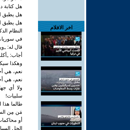
هل كتابة د
هل يطبق ال
هل يطبق ال
اخر الافلام
النظام الدك
في سوريا، 
قال له: „وي
أجاب: „أكله
وهكذا سيكو
نعم، هي أج
نعم، هي أج
ولا أي جها
سلبيات!
طالما هذا ا
مَن مِن ال
أو محاكمات
الحل السيا