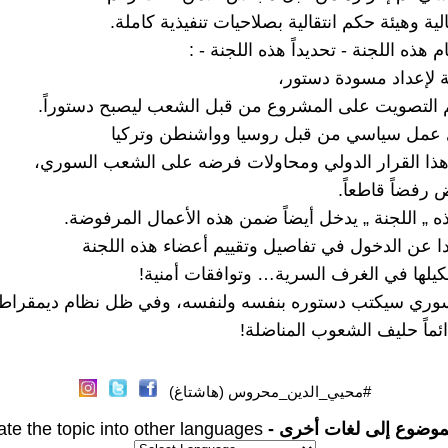
لية وهيئة حكم انتقالية بصلاحيات تنفيذية كاملة.
 هذه اللجنة - تحديداً هذه اللجنة - :
 لإعداد مسودة دستور،
 التصويت على المشروع من قبل الشعب ليصبح دستوراً.
ي عمل سياسي من قبل روسيا وواشنطن وتركيا
 هذا القرار الدولي ومحاولات فرضه على الشعب السوري،
رفضاً قاطعاً.
 „ اللجنة „ يدخل أيضاً ضمن هذه الأعمال المرفوضة.
ا عن الدخول في تفاصيل وتقييم أعضاء هذه اللجنة
كيلها في الغرف السرية… وتوافقات أمنية!
وري سيكتب دستوره بنفسه ولنفسه، وفي ظل نظام ديمقراط
ائماً حليف الشعوب المناضلة!
#محيي_الدين_محروس (هاشتاغ)
موضوع إلى لغات أخرى -
ate the topic into other languages