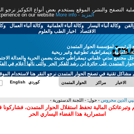
ة التصفح والنشر، الموقع يستخدم بعض أنواع الكوكيز نرجو النق
More info - المزيد
experience on our website
الفن
-
وكالة أنباء اليسار
-
وكالة أنباء العلمانية
-
وكالة أنباء العمال
-
وكا
الاقتصاد
-
اخبار الطب والعلوم
 الرئيسي لمؤسسة الحوار المتمدن
، علمانية، ديمقراطية، تطوعية وغير ربحية
ل مجتمع مدني علماني ديمقراطي حديث يضمن الحرية والعدالة الاجتم
حوار المتمدن على جائزة ابن رشد للفكر الحر والتى نالها أعلام في الفك
م مشاكل تقنية في تصفح الحوار المتمدن نرجو النقر هنا لاستخدام الموقع
كوردي
English
الاخبار
مراكز
الحوار المتمدن
يي الدين محروس
- حول: - اللجنة الدستورية -
 وتبرعاتكن المالية تحفظ استقلال الحوار المتمدن، فشاركونا 
استمرارية هذا الفضاء اليساري الحر