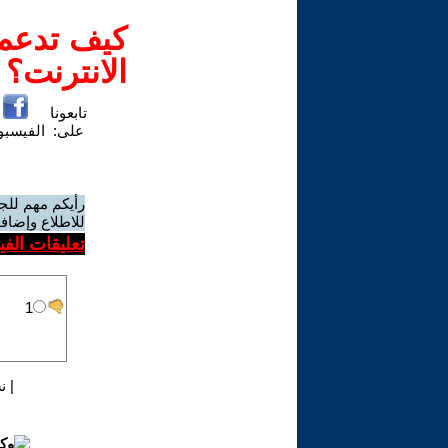
كيف تدعم-
الانترنت؟
تابعونا
على:
الفيسب
رأيكم مهم للج
للاطلاع وإضافة
تعليقات الف
|
ن