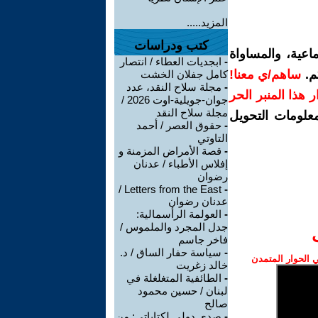
المزيد.....
كتب ودراسات
اعية، والمساواة
-
ابجديات العطاء / انتصار
م.
ساهم/ي معنا!
كامل جفلان الخشت
-
مجلة سلاح النقد، عدد
رار هذا المنبر الحر
جوان-جويلية-اوت 2026 /
مجلة سلاح النقد
معلومات التحويل
-
حقوق العصر / أحمد
التاوتي
-
قصة الأمراض المزمنة و
إفلاس الأطباء / عدنان
رضوان
Letters from the East /
-
عدنان رضوان
-
العولمة الرأسمالية:
جدل المجرد والملموس /
فاخر جاسم
-
سياسة حفار الساق / د.
الحوار المتمدن
خالد زغريت
-
الطائفية المتغلغلة في
لبنان / حسين محمود
صالح
-
صدى دولي لكتاباتي: من