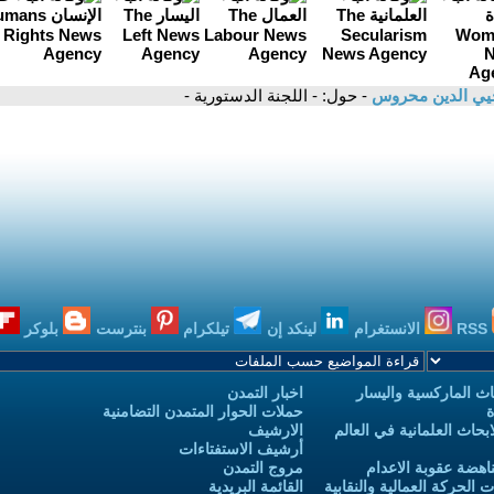
يي الدين محروس
- حول: - اللجنة الدستورية -
RSS
الانستغرام
لينكد إن
تيلكرام
بنترست
بلوكر
ث الماركسية واليسار
اخبار التمدن
ة
حملات الحوار المتمدن التضامنية
حاث العلمانية في العالم
الارشيف
أرشيف الاستفتاءات
اهضة عقوبة الاعدام
مروج التمدن
الحركة العمالية والنقابية
القائمة البريدية