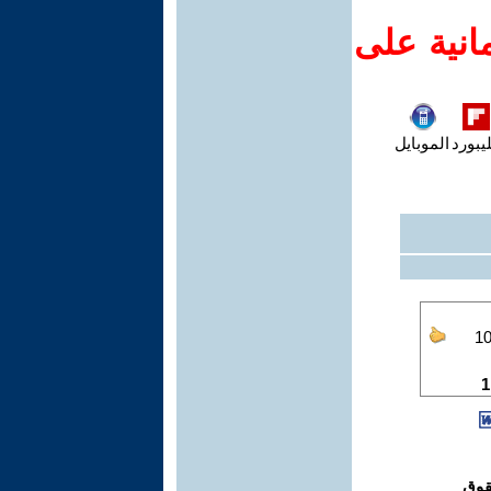
انية على
يبورد
الموبايل