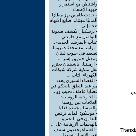
واشنطن مع استمرار
جهود الإطفاء
-
حادث غامض يهز مطارًا
ألمانيًا مهمًا.. أصابع الاتهام
تتجه إلى ...
-
بزشكيان يكشف صعوبة
التواصل مع خامنئي..
غياب -المرشد الجديد- ...
-
تزامنا مع محدثات روما..
تصعيد في جنوب لبنان
ومقتل جنديين إسر ...
-
أرمينيا.. باشينيان يعتزم
نقل ملكية شركة شبكات
الكهرباء التاب ...
-
القضاء السوري يحدد
مواعيد النطق بالحكم في
ي.
قضايا عاطف نجيب وو ...
-
الخارجية الروسية:
العلاقات بين روسيا
والنمسا مجمدة فعليا
-
موسكو: ألمانيا ترفض
التعاون في التحقيق
بالهجمات الإرهابية عل ...
-
العلماء يحددون سقف
Transl
عمر الإنسان نظريا