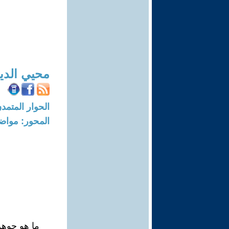
محيي الد
الحوار المتمدن-العدد: 6391 - 19
المحور: مواض
ما هو جوه