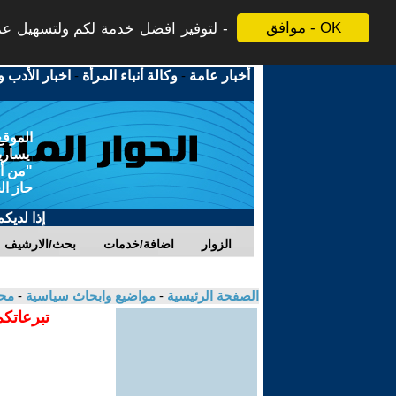
موافق - OK
لتوفير افضل خدمة لكم ولتسهيل عملي
أخبار عامة
-
وكالة أنباء المرأة
-
اخبار الأدب و
الموقع
يسارية
"من أج
حاز ال
إذا لديك
الزوار
اضافة/خدمات
بحث/الارشيف
الصفحة الرئيسية
-
مواضيع وابحاث سياسية
-
مح
تبرعاتكم