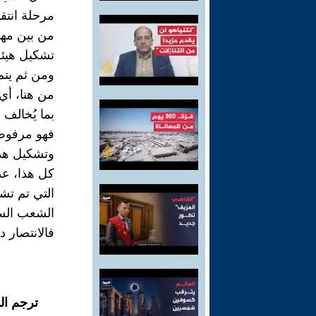
مرحلة انتقا
من بين مهام
تشكيل هيئة
ومن ثم يتم
من هنا، أ
بما يُخالف
فهو مرفوض 
وتشكيل هذه
كل هذا، عد
التي تم تش
الشعب الس
فالانتصار د
ترجم ال