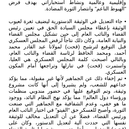
وإقليمية وعالمية ونشاط استخباراتي بهدف فرض
"الهبوط الناعم" وانتصار الثورة المضادة.
• جاء التعديل في الوثيقة الدستورية ليضيف ثغرة لعيوب
الوثيقة بإعطاء مجلس السيادة الحق في تعيين رئيس
القضاء والنائب العام إلى حين تشكيل مجلس القضاء
والنيابة العامة، وكان ذلك نتاجاً لرفض المجلس العسكري
قبل التوقيع لترشيح (قحت) لمولانا عبد القادر محمد
أحمد، ومحمد الحافظ لرئاسة القضاء والنائب العام،
وبالتالي أصبحت كلمة المجلس العسكري هي العليا،
واستمرت (قحت) في تنازلها وتراجعها أمام المكون
العسكري.
• تم إخفاء ذلك عن الجماهير لأنها غير مقبولة، مما يؤكد
خداعهم للشعب، ولم يشيروا إلى أنها كانت مشروع
وثيقة، وتم التوقيع عليها في حضور مندوبي منظمات
ورؤساء دول العالم!! مما يؤكد نهج النظام البائد، ووجود
ما هو خفي، وعدم الشفافية مع الجماهير التي صنعت
الثورة، وأصبح للعسكر حق "الفيتو" في اختيار النائب العام
ورئيس القضاء، فضلاً عن أن التعديل مخالف للوثيقة
نفسها التي حددت آلية لتعديل الدستور، وكان على