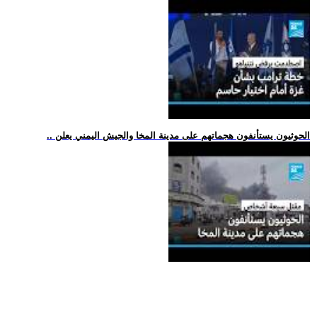
.. الحوثيون يستأنفون هجماتهم على مدينة المخا والجيش اليمني يعلن