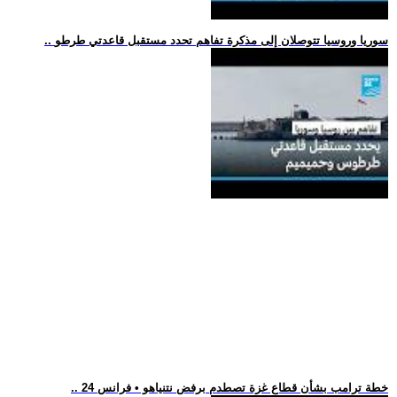
.. سوريا وروسيا تتوصلان إلى مذكرة تفاهم تحدد مستقبل قاعدتي طرطو
.. خطة ترامب بشأن قطاع غزة تصطدم برفض نتنياهو • فرانس 24