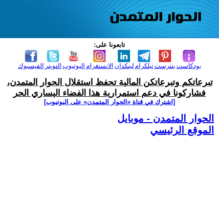
تابعونا على:
بودكاست
بنترست
تيلكرام
لينكدإن
الانستغرام
اليوتيوب
التويتر
الفيسبوك
تبرعاتكم وتبرعاتكن المالية تحفظ استقلال الحوار المتمدن،
فشاركونا في دعم استمرارية هذا الفضاء اليساري الحر
[اشترك في قناة ‫«الحوار المتمدن» على اليوتيوب]
الحوار المتمدن - موبايل
الموقع الرئيسي