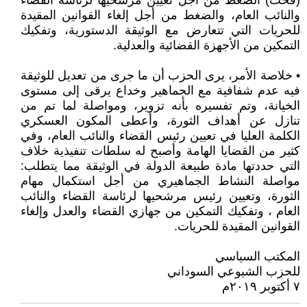
(قحت) الضغط من أجل تعيين مرشحيها لرئاسة القضاء
والنائب العام، والضغط من أجل إلغاء القوانين المقيدة
للحريات التي تتعارض مع الوثيقة الدستورية، وتفكيك
التمكين من الأجهزة القضائية والعدلية.
• خلاصة الأمر، يرى الحزب أن ما جرى من تعديل للوثيقة
فيه عدم شفافية مع الجماهير وخداع يرقى إلى مستوى
الخيانة، وتم تفسيره بأنه تزوير، ومواصلة لما تم من
تنازل عن أهداف الثورة، وأعطى المكون العسكري
الكلمة العليا في تعيين رئيس القضاء والنائب العام، وفي
كثير من القضايا الهامة وأصبح له سلطات تنفيذية خلاف
التي حددتها مادة طبيعة الدولة في الوثيقة مما يتطلب:
مواصلة النشاط الجماهيري من أجل استكمال مهام
الثورة، وتعيين رئيس مرشحيها لرئاسة القضاء والنائب
العام ، وتفكيك التمكين من جهازي القضاء والعدل وإلغاء
القوانين المقيدة للحريات.
المكتب السياسي
للحزب الشيوعي السوداني
٧ أكتوبر ٢٠١٩م