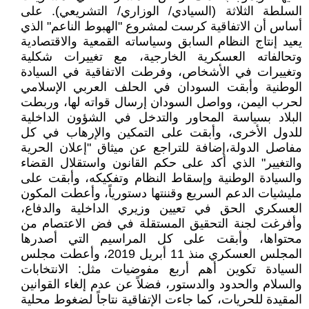
السلطة الثلاثة (السيادي/ الوزاري/ التشريعي). على
أساس أن الاتفاقية كرست لمشروع "الهبوط الناعم" الذي
يعيد إنتاج النظام السابق وسياساته القمعية والاقتصادية
وتحالفاته العسكرية الخارجية، مع تغييرات شكلية
وتغييرات في الأشخاص، وفرطت الاتفاقية في السيادة
الوطنية وأبقت السودان في الحلف العربي الإسلامي
لحرب اليمن، وواصل السودان إرسال قواته لها، وربطت
البلاد بسياسة المحاور والتدخل في الشؤون الداخلية
للدول الأخرى، وأبقت على التمكين والإرهاب في كل
مفاصل الدولة،إضافة للتراجع عن ميثاق "إعلان الحرية
والتغيير" الذي أكد على حكم القانون واستقلال القضاء
والسيادة الوطنية وإسقاط النظام وتفكيكه، وأبقت على
مليشيات الدعم السريع وقننتها دستورياً، وأعطت المكون
العسكري الحق في تعيين وزيري الداخلية والدفاع،
وأفرغت لجنة التحقيق المستقلة في فض الاعتصام من
محتواها، وأبقت على كل المراسيم التي أصدرها
المجلس العسكري منذ 11 أبريل 2019، وأعطت مجلس
السيادة تكوين أهم أربع مفوضيات مثل: الانتخابات
والسلام والحدود والدستور، فضلاً عن عدم إلغاء القوانين
المقيدة للحريات، كما جاءت الإتفاقية نتاجاً لضغوط محلية