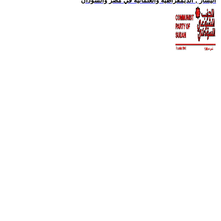
اليسار , الديمقراطية والعلمانية في مصر والسودان