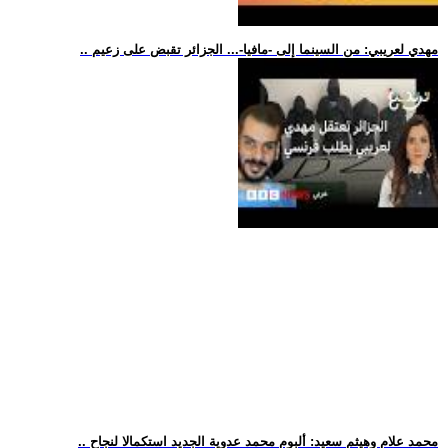
.. مهدي لعريبي: من السينما إلى -مافيا-... الجزائر تقبض على زعيم
.. محمد علام وهيثم سعيد: ألبوم محمد عدوية الجديد استكمالا لنجاح