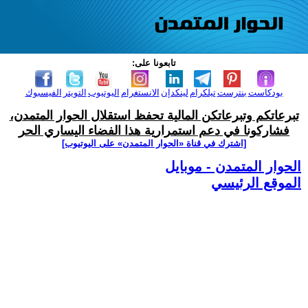
تابعونا على:
بودكاست
بنترست
تيلكرام
لينكدإن
الانستغرام
اليوتيوب
التويتر
الفيسبوك
تبرعاتكم وتبرعاتكن المالية تحفظ استقلال الحوار المتمدن،
فشاركونا في دعم استمرارية هذا الفضاء اليساري الحر
[اشترك في قناة ‫«الحوار المتمدن» على اليوتيوب]
الحوار المتمدن - موبايل
الموقع الرئيسي