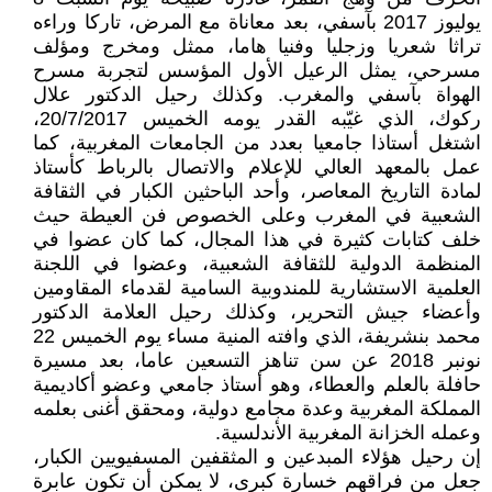
يوليوز 2017 بآسفي، بعد معاناة مع المرض، تاركا وراءه
تراثا شعريا وزجليا وفنيا هاما، ممثل ومخرج ومؤلف
مسرحي، يمثل الرعيل الأول المؤسس لتجربة مسرح
الهواة بآسفي والمغرب. وكذلك رحيل الدكتور علال
ركوك، الذي غيّبه القدر يومه الخميس 20/7/2017،
اشتغل أستاذا جامعيا بعدد من الجامعات المغربية، كما
عمل بالمعهد العالي للإعلام والاتصال بالرباط كأستاذ
لمادة التاريخ المعاصر، وأحد الباحثين الكبار في الثقافة
الشعبية في المغرب وعلى الخصوص فن العيطة حيث
خلف كتابات كثيرة في هذا المجال، كما كان عضوا في
المنظمة الدولية للثقافة الشعبية، وعضوا في اللجنة
العلمية الاستشارية للمندوبية السامية لقدماء المقاومين
وأعضاء جيش التحرير، وكذلك رحيل العلامة الدكتور
محمد بنشريفة، الذي وافته المنية مساء يوم الخميس 22
نونبر 2018 عن سن تناهز التسعين عاما، بعد مسيرة
حافلة بالعلم والعطاء، وهو أستاذ جامعي وعضو أكاديمية
المملكة المغربية وعدة مجامع دولية، ومحقق أغنى بعلمه
وعمله الخزانة المغربية الأندلسية.
إن رحيل هؤلاء المبدعين و المثقفين المسفيويين الكبار،
جعل من فراقهم خسارة كبرى، لا يمكن أن تكون عابرة