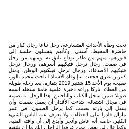
تحت وطأة الأحداث المتسارعة، رحل تباعا رجال كبار من
حاضرة المحيط، آسفي، وكأنهم يتسللون خلسة إلى
قبورهم، منهم من ظفر بوداع يليق به، ومنهم من رحل
في صمت. رجال ترحل فتبكيهم أسرهم، ورجال ترحل
فتبكيهم الأصدقاء، ورجال ترحل فيبكيهم الوطن. ومثل
كثيرين غيري فجعت بنبإ وفاة الأستاذ الباجث محمد بالوز،
صبيحة يوم الأحد 15 شتنبر 2019 بتمارة، بعد رحلة طويلة
من العطاء، تاركا وراءه ذخيرة علمية هامة ستخلد اسمه
طويلا ضمن سجل الكتاب والباحثين. هذا الرجل له بصمته
في مجال اشتغاله، شاءت الأقدار أن يعمل بصمت وأن
ينتقل إلى بارئه بصمت كما يرحل الطيبون، في عمر
مازال قادرا على العطاء ، ولا يعرف عنه الناس الشيء
الكثير، خاصة أنه عاش وأنجز وأبدع إلى أن وافته المنية.
وكما قال لي بعض ممن عرفوا الراحل، إنك ما أن تلتقيه