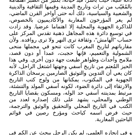
دالة عليه، حيث باشر، قيد حياته، بكثير من الصبر اهتمامه
بالمُغَيّب من تراث وتاريخ المدينة وقيمها الثقافية والدينية
والشعبية والسياسية، ذلك أنه حتى أواخر القرن الماضي،
لم يعر المؤرخون المغاربة والأكاديميون بالخصوص،
للذاكرة الجهوية والمحلية إلا اهتماما عرضيا. وقد زادت
في توسيع دائرة هذه المجاهل ذهنية تقدس المركز على
حساب "الهامش"، وثقافة ترى النهر ولا ترى روافده. ولأن
مقارباتهم لتاريخ المغرب كانت تنحو في مجملها منحى
الشمولية والتعميم، فإنها حجبت، عمدا أو دون قصد،
ملامح وأحداث وظواهر طبعت جهة دون أخرى. وفي هذا
الحيز المُعتم من تاريخ آسفي وجهتها اشتغل الراحل، لأنه
كان يعي أن التدوين والتوثيق الصارمين يرسخان الذاكرة
الجهوية في المكتوب، يمكنانها من ولوج كتب التاريخ
والارتقاء إلى دائرة الضوء، لكونه آسفي المولد والتنشئة،
مرتبط بمدينته آسفي حد الوله، ومسكون بقضايا التاريخ
الوطني والمحلي، يشهد على ذلك إصداره لعدد من
الكتب في التاريخ المحلي والتحقيق والوثيق والترجمة،
حيث فرض اسمه كباحث ومؤرخ رصين في قوائم
الباحثين المغاربة.
و في إنجازه العلمي، لم يكن الرجل يبحث عن الكم في