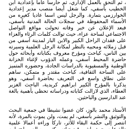
، ثم التحق بالعمل الإداري، ثم حارسا عاما بإعدادية ابن
الخطيب بآسفي، كما شغل أيضا منصب مدير إعدادية
الخوارزمي بتمارة. والرجل ليس اسما عاديا كغيره من
الأسماء المحفوظة في سجلات الحالة المدنية بآسفي،
فبعد الإعلان عن خبر وفاته تحولت مواقع التواصل
الاجتماعي لساحة عزاء، حيث توالت كلمات الرثاء والعزاء
على فقدان الراحل الكبير والابن البار لمدينة آسفي من
قبل زملائه ومحبيه بالنظر لمكانة الرجل العلمية وسيرته
بين الناس، كباحث ومؤرخ معروف بكتاباته وأبحاثه حول
حاضرة المحيط آسفي، وعمله الدؤوب لإغناء الخزانة
الوطنية والمسفيوية بالدراسات الجادة، وحضوره المتميز
على الساحة الثقافية، كباحث مقتدر و متمكن، ساهم
على نطاق واسع في التعريف بحاضرة آسفي، وهو
يذكرنا بالمؤرخ الكبير ابراهيم كريدية، الباحث الغزير
العطاء، الذي لازالت كتاباته ودراساته تحظى بأهمية بالغة
عند الدارسين والباحثين.
الأستاذ محمد بالوز، كان عضوا نشيطا في جمعية البحث
والتوثيق والنشر بآسفي، لم يمت، ولن يموت بالمرة، لأنه
انتصر إلى حكمة البقاء للأثر، تاركا وراءه أعمالا علمية