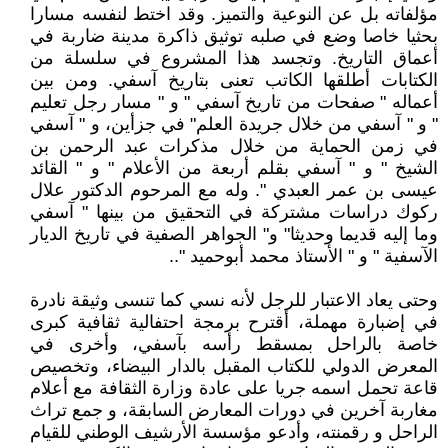
مؤلفاته بل عن النوعية والتميز. وقد اختط لنفسه مسارا
بحثيا خاصا وضع في صلبه توثيق ذاكرة مدينة ضاربة في
أعماق التاريخ. وتجسد هذا المشروع في سلسلة من
الكتابات أطلقها الكاتب تعنى بتاريخ آسفي. ومن بين
أعماله " صفحات من تاريخ آسفي " و " مسار رجل تعليم
" و " آسفي من خلال جريدة العلم" في جزأين، و " آسفي
في زمن الحماية من خلال مذكرات عبد الرحمن بن
الشيخ " و " آسفي بقلم أربعة من الأعلام " و " القائد
عيسى بن عمر العبدي ". وله مع المرحوم الدكتور علال
ركوك دراسات مشتركة في التحقيق من بينها " آسفي
وما إليه قديما وحديثا" و" الجواهر الصفية في تاريخ الديار
الآسفية " و " الأستاذ محمد أبوحميد "..
وحتى يعاد الاعتبار للرجل لأنه نسي كما تنسى وثيقة نادرة
في إضبارة مهملة، أقترح برمجة احتفالية ثقافية كبرى
خاصة بالراحل بمسقط رأسه بآسفي، وأخرى في
المعرض الدولي للكتاب المقبل بالدار البيضاء، وتخصيص
قاعة تحمل اسمه جريا على عادة وزارة الثقافة مع أعلام
مغاربة آخرين في دورات المعارض السابقة، و جمع تراث
الراحل و رقمنته، وأدعو مؤسسة الأرشيف الوطني للقيام