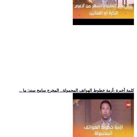
.. كلمة أخيرة -أزمة خطوط الهواتف المحمولة.. المخرج سامح سند: ما