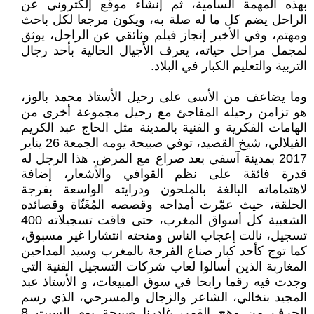
بهذه المهمة السامية، ثم إنشاء موقع إلكتروني عن
الراحل يضم كل ما له صلة به، ويكون مرجعا لكل باحث
ومهتم، وفي الأخير إنجاز فيلم وثائقي عن الراحل، يوثق
لمجمل مراحل حياته، يعرف الأجيال الحالية بأحد رجال
التربية والتعليم الكبار في البلاد.
وما يضاعف من الأسى على رحيل الأستاذ محمد بالوز،
هو تزامن رحيله المفاجئ مع رحيل مجموعة أخرى من
الهامات الفكرية و الفنية بالمدينة مثل الحاج عبد الكريم
الفيلالي، شيخ القصيد، توفي صبيحة يومه الجمعة 26 يناير
2017 بمدينة آسفي بعد صراع مع المرض. هذا الرجل له
قدرة فائقة على نظم القوافي والأشعار، إضافة
لاهتماماته البالغة بالملحون ودرايته الواسعة بفرجة
الحلقة، حيث عمّرت أمداحه وقصصه المُغَنّاة وقصائده
الشعبية كل أسواق المغرب، حتى فاقت تسجيلاته 400
تسجيل، نالت إعجاب الناس ومنحته انتشارا غير مسبوق،
كما توج كأحد كبار صناع الفرجة بالمغرب وسيد المداحين
المغاربة الذين أسالوا لعاب شركات التسجيل الفنية التي
وجدت فيه رقما رابحا في سوق المبيعات، و الأستاذ عبد
المجيد بنخالي، الشاعر والزجال والمسرحي، الذي رسم
الحرف من وهج القمر، غادرنا صبيحة يوم السبت 8