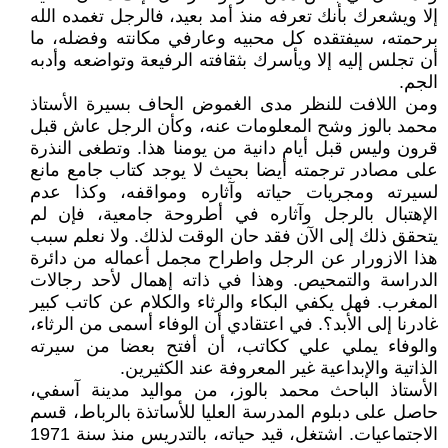
إلا ويشعرك بأنك تعرفه منذ أمد بعيد، فالرجل تغمده الله
برحمته، سيفتقده كل محبيه وعارفي مكانته وفضله، ما
أن تجلس إليه إلا ويأسرك بثقافته الرفيعة وتواضعه وأدبه
الجم.
ومن اللافت للنظر مدى الغموض الحاف بسيرة الأستاذ
محمد بالوز وشح المعلومات عنه، وكأن الرجل عاش قبل
قرون وليس قبل أيام دانية من يومنا هذا. وتطغى النذرة
على مصادر ترجمته أيضا بحيث لا يوجد كتاب جامع مانع
لسيرته ومجريات حياته وآثاره ومواقفه، وكذا عدم
الإهتبال بالرجل وآثاره في أطروحة جامعية، فإن لم
يتحقق ذلك إلى الآن فقد حان الوقت لذلك. ولا نعلم سبب
هذا الازورار عن الرجل واطراح مجمل أعماله من دائرة
الدراسة والتمحيص. وهذا في ذاته إهمال لأحد رجالات
المغرب. فهل يكفي البكاء والرثاء والكلام عن كاتب كبير
غادرنا إلى الأبد؟. في اعتقادي أن الوفاء أسمى من الرثاء،
والوفاء يملي علي ككاتب، أن أفتح بعضا من سيرته
الذاتية والإبداعية غير المعروفة عند الكثيرين.
الأستاذ الباحث محمد بالوز، من مواليد مدينة آسفي،
حاصل على دبلوم المدرسة العليا للأساتذة بالرباط، قسم
الاجتماعيات. اشتغل، قيد حياته، بالتدريس منذ سنة 1971