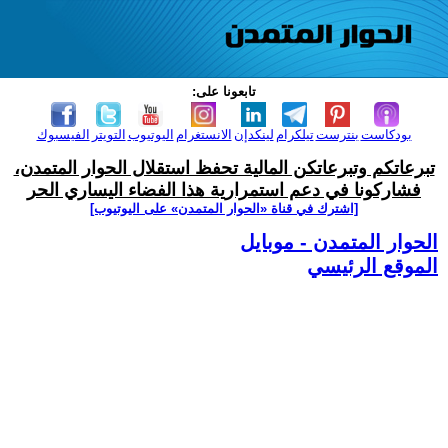
تابعونا على:
بودكاست
بنترست
تيلكرام
لينكدإن
الانستغرام
اليوتيوب
التويتر
الفيسبوك
تبرعاتكم وتبرعاتكن المالية تحفظ استقلال الحوار المتمدن،
فشاركونا في دعم استمرارية هذا الفضاء اليساري الحر
[اشترك في قناة ‫«الحوار المتمدن» على اليوتيوب]
الحوار المتمدن - موبايل
الموقع الرئيسي