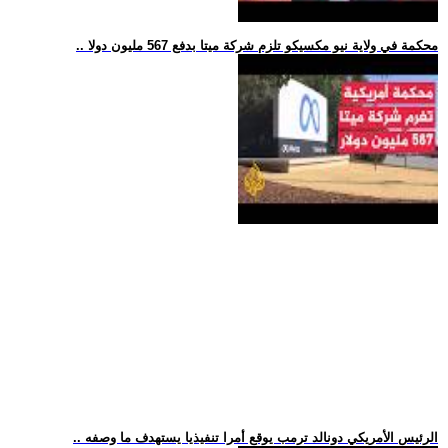
.. محكمة في ولاية نيو مكسيكو تلزم شركة ميتا بدفع 567 مليون دولا
.. الرئيس الأمريكي دونالد ترمب يوقع أمرا تنفيذيا يستهدف ما وصفه