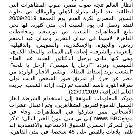
انظار العالم تتجه صوب مصر، صوب المظاهرات التي
انطلقت بعد انتهاء مباراة الأهلي والزمالك في بطولة
السوبر المصري لكرة القدم يوم الجمعة 20/09/2019
لتمتد وتصل في يوم السبت إلى مدن كثيرة. فها نحن
نتابع المظاهرات الشعبية في بورسعيد ومحافظات
القاهرة، لاسيما في ميدان التحرير وميدان عبد المنعم
رياض، والجيزة، والإسكندرية، والسويس، والدقهلية،
والغربية، والشرقية، إضافة إلى الدمياط والمحلة الكبرى،
وهي كلها تنادي برحيل الدكتاتور الجديد عبد الفتاح
السيسي، وتردد ""ارحل يا سيسي"، "ارحل يا بلحة"،
"الشعب يريد إسقاط النظام". وتشير الأخبار الواردة من
مصر عن حرق أو تمزيق صور الشخص الذيب تولى
سرقة الثورة باسم الشعب ثم زيّف إرادة الشعب. جريدة
العالم العراقية، 22/09/2019).
وتؤكد المعلومات الموثقة إلى استخدام الشرطة الغاز
المسيل للدموع لتفريق المتظاهرين، وتم اعتقال عشرات
الأشخاص ممن شاركوا في المظاهرات. وجاء في
موقعNews BBC )بي بي سي نيوز) الخبر التالي: "ذكر
بيان للمركز المصري للحقوق الاجتماعية والاقتصادية إنه
تلقى بلاغات بالقبض على 45 شخصا، في مدن القاهرة،