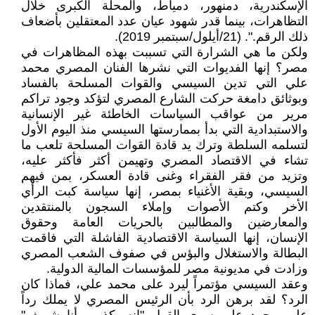
الإسكندرية، دمنهور، دمياط، والمحلة الكبرى خلال
التظاهرات، بينما قدر شهود عيان عدد المعتقلين بأضعاف
ذلك الرقم.". (21/أيلول/سبتمبر 2019).
ولكن ما هي الشرارة التي تسببت بهذه المظاهرات في
مصر؟ إنها الفديوات التي نشرها الفنان المصري محمد
علي التي تدين السيسي والقوات المسلحة بالفساد
وبوثائق دامغة حركت الشارع المصري لتؤكد وجود تراكم
مرير من عواقب السياسات الخاطئة غير الإنسانية
والاستبدادية التي بدأ بممارستها السيسي منذ اليوم الأول
لتسلمه السلطة وترك يد قادة القوات المسلحة تلعب ما
تشاء في الاقتصاد المصري وتهيمن أكثر فأكثر عليه،
وتزيد من فقر الفقراء وغنى قادة العسكر، بمن فيهم
السيسي، وبقية الأغنياء بمصر، إنها سياسة كبت الرأي
الأخر وكتم الأصوات وإملاء السجون بالمنتقدين
والمعارضين والمطالبين بالحريات العامة وحقوق
الإنسان، إنها السياسة الاقتصادية الفاشلة التي فاقمت
البطالة والاستغلال والبؤس في صفوف الشعب المصري
وزادت في مديونية مصر للمؤسسات المالية الدولية.
وعقد السيسي مؤتمراً ليرد على محمد علي، فماذا كان
الرد؟ لقد برهن الرد بأن الرئيس المصري لا يملك رداً