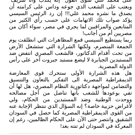
على محمد علي سوى القول "إنه يكذب وأنا شريف"
ويعتب على الشعب الذي جوعه وداس على كرامته أن
يصدق ما نشره محمد علي!!! إن رد الرئيس السيسي
يؤكد صواب تلك الاتهامات على حسب رأي الكثير من
المتابعين والمراقبين لما يجري في مصر، سواء أكان من
مصريين أم من أجانب!
ربما يستطيع السيسي قمع المظاهرات التي انطلقت يوم
الجمعة المنصرم، ولكنها الشرارة التي ستشعل الأرض
من تحت أقدام الدكتاتور، فالشعب المصري انتفض ضد
المستبدين الجبابرة لا ليضع مستبد جبروت آخر على رأس
الدولة المصرية.
هل هذه الشرارة الأولى ستحرك قوى المعارضة
الديمقراطية المصرية الى التفكير بالتعاون والتنسيق
والتضامن لمواجهة دكتاتورية النظام المصري، هل لها أن
تفي بوعودها للشعب بأنها تناضل من أجل مصالحه
ووحدت الوطنية وضد المستبدين من الحكام، ولي
لأغراض حزبية خاصة؟ إنه السؤال الذي ننتظر الإجابة عنه
من القوى الديمقراطية المصرية كما حصل في السودان
الشقيق وانتصر حتى الآن على الحكام الظالمين، رغم إن
المعركة في السودان لم تنته بعد!