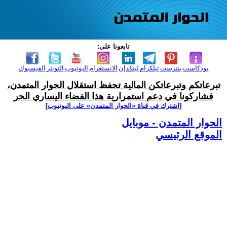
تابعونا على:
بودكاست
بنترست
تيلكرام
لينكدإن
الانستغرام
اليوتيوب
التويتر
الفيسبوك
تبرعاتكم وتبرعاتكن المالية تحفظ استقلال الحوار المتمدن،
فشاركونا في دعم استمرارية هذا الفضاء اليساري الحر
[اشترك في قناة ‫«الحوار المتمدن» على اليوتيوب]
الحوار المتمدن - موبايل
الموقع الرئيسي