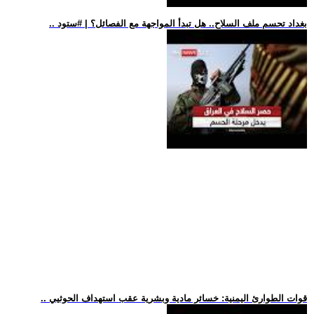
.. بغداد تحسم ملف السلاح.. هل تبدأ المواجهة مع الفصائل؟ | #ستود
.. قوات الطوارئ اليمنية: خسائر مادية وبشرية عقب استهداف الحوثيي