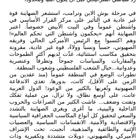
في مرحلة بوش الابن وترامب، استشعر الصهاينة قوة
غير عادية في التأثير على مركز القرار الأساسي في
واشنطن عموماً وفي البيت الأبيض خصوصاً. اعتبر
الصهاينة أنهم «يحكمون واشنطن التي تحكم العالم»!
وهم اكتسبوا مع الرئيس الأميركي الحالي وفريقه
الصهيوني، حسباً ونسباً وولاءً، قوة غير عادية، مقرونة
بتحقيق مكاسب استثنائية، غذّت لديهم أكثر الطموحات
والمقاربات والسياسات جموحاً وتطرفاً وعنصرية
وعدوانية...حيال الشعب الفلسطيني وشعوب المنطقة.
تطورات الوضع في المنطقة عموماً (منذ عقدين من
الزمن على الأقل)، كانت، بدورها، تغذي الاندفاعة
الصهيونية وتُغريها بالكثير من الوعود! الدول العربية
عانت، على أوسع نطاق، ولا تزال، من عملية تفكك
وتفتت وضعف... عاشت الكثير من الصراعات والحروب
الداخلية والبينية، ما أغرى ويغري الصهاينة بالتشدد
والسعي لتحقيق كل أنواع المكاسب الجغرافية السياسية
والاقتصادية والأمنية. الانقسامات السياسية والعصبيات
الإثنية والطائفية والمذهبية، أنجبت، تحت الإشراف
الأميركي والصهيوني، دويلات متشددة وتكفيرية وذات