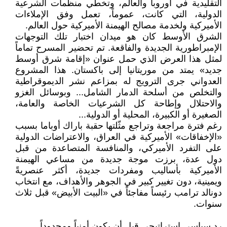
التقليدية في أوروبا والعالم، وتخطي منظمات الشرعية
الدولية، التي كانت، عموماً، تعمل وفق الإملاءات
الأميركية ولخدمة مصالح الهيمنة الأميركية حول العالم.
الشرق الأوسط كان هو ميدان اختبار تلك التوجهات
الإمبراطورية الجديدة والفاقعة. تم تحضير المسرح تماماً
لمثل هذا العرض الذي حمل عنوان «إقامة شرق أوسط
جديد» يمتد من موريتانيا إلى باكستان. هذا المشروع
العدواني جرى الترويج له بمزاعم نشر الديموقراطية
والتخلص من أسلحة الدمار الشامل... وبوسائل الغزو
والاحتلال وإطاحة كل الشرعيات الخاصة والعامة،
الصغيرة أو الكبيرة، المحلية أو الدولية...
رغم فترة مراجعة وتراجع مثّلتها حقبة باراك أوباما بسبب
«الإخفاقات» الأميركية في العراق، والاعتراضات الدولية
على التفرد الأميركي، والمنافسة المتصاعدة من قبل
دول عدة، برزت موجة جديدة من مساعي الهيمنة
الأميركية بأساليب ومفردات جديدة، أكثر عنصريةً
ويمينية، دون تغيير كبير في الجوهر والأهداف، مع انتخاب
دونالد ترامب رئيساً مفاجئاً في «البيت الأبيض» قبل ثلاث
سنوات.
رد سياسي استراتيجي قبل أن يكون أمنياً ومحدوداً