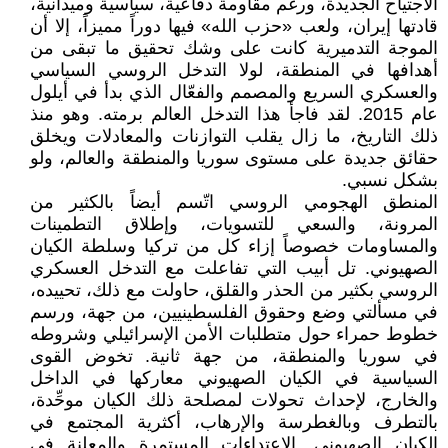
الاجتياح الجديدة، ورغم مقاومة دفاعية، سياسية وميدانية،
قادتها إيران، ولعب «حزب الله» فيها دوراً مميزاً، إلا أن
الموجة التدميرية كانت على وشك تحقيق ما تبقى من
أهدافها في المنطقة، لولا التدخل الروسي السياسي
والعسكري السريع والمصمم والفعّال الذي بدأ في أيلول
عام 2015. لقد فاجأ هذا التدخل العالم برمته. وهو منذ
ذلك التاريخ، ما زال يقلب التوازنات والمعادلات ويخلق
حقائق جديدة على مستوى سوريا والمنطقة والعالم، ولو
بشكل نسبي.
المنطق الهجومي الروسي اتّسم أيضاً بالكثير من
المرونة، والسعي للتسويات، وإطلاق التطمينات
والمساومات خصوصاً إزاء كل من تركيا وسلطة الكيان
الصهيوني. تل أبيب التي تفاعلت مع التدخل العسكري
الروسي بكثير من الحذر والقلق، حاولت مع ذلك، تحييده،
في مسألتي وضع وحقوق الفلسطينيين، من جهة، ورسم
خطوط حمراء حول متطلبات الأمن الإسرائيلي وشروطه
في سوريا والمنطقة، من جهة ثانية. تخوض القوى
السياسية في الكيان الصهيوني معاركها في الداخل
والخارج، لإحداث تحولات لمصلحة ذلك الكيان موحِّدة،
بالتطرف وبالغطرسة والإرهاب، أكثرية المجتمع في
الكيان الصهيوني. الاعتداءات المستمرة والمعلنة في