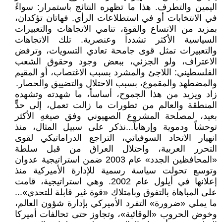
اليمين والتطرف. هذا ما تظهره النتائج باستمرار: سواءً
في الانتخابات أو في استطلاعات الرأي. فهاتان تؤكدان،
بمزيد من الاتساع والقوة، تنامي الاتجاهات والتعبيرات
السياسية الأكثر تشدداً وعنصرية. تلك الاتجاهات
والتعبيرات تمثل قوى جامحة تعادي التسويات، وترفض
الاعتراف، ولو الجزئي، ببعض وجود وحقوق الشعب
الفلسطيني: اللاجئ والمشرد بسبب الاغتصاب، أو المقيم
والمضطهد والمقموع، بسبب الاحتلال والتضييق والحصار.
زاد ويزيد من هذا الجموح، أساساً، ما شهدته وتشهده
المنطقة والعالم من تطورات ما زالت تعمل، إلى حدٍّ
بعيد، لمصلحة المشروع الصهيوني وفق صيغهِ الأكثر
توحشاً ودموية وإرهاباً...نذكر على سبيل المثال، منذ
انهيار الاتحاد السوفياتي، التراجع الدراماتيكي لقوى
التحرر العربية، واحتلال العراق من قبل سلطة
«المحافظين الجدد» عام 2003 ضمن استراتيجية عدوان
وتوسع تحولت سياسة رسمية للإدارة الأميركية منذ
إعلانها في أيلول عام 2002. وهي استراتيجية، قامت
على المباهاة بالتفوق وبامتلاك «قوة غير قابلة للتحدي»...
ما يملي «ضرورة» التفرد الأميركي بإدارة شؤون العالم،
وخوض الحروب «الوقائية»، وتجاوز حتى تحالفات أميركا