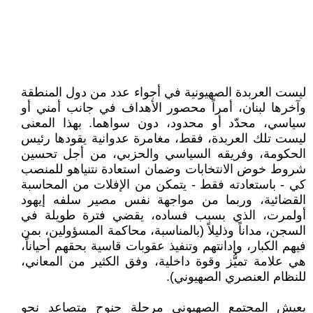
ليست العربدة الصهيونية في أجواء عدد من دول المنطقة
وآخرها لبنان، أمراً محصور الأهداف في جانب أمني أو
سياسي، محدّد أو محدود، دون سواهما. بهذا المعنى
ليست تلك العربدة، فقط، مغامرة عدوانية يقودها رئيس
الحكومة، وفريقه السياسي والحزبي، من أجل تحسين
شروط خوض الانتخابات وضمان استعادة نتنياهو للمنصب
كي - باستعادته فقط - يتمكن من الإفلات من المحاسبة
القضائية، وربما من مواجهة نفس مصير سلفه إيهود
أولمرت، الذي بسبب فساده، يقضي فترة طويلة في
السجن، مداناً وذليلاً (بالمناسبة، محاكمة المسؤولين، بمن
فيهم الكبار، وإدانتهم وتنفيذ عقوبات قاسية بحقهم أحياناً،
هي علامة تميُّز وقوة داخلية، وفق الكثير من المعاني،
للنظام العنصري الصهيوني).
يعيش المجتمع الصهيوني مرحلة جنوح متصاعد نحو