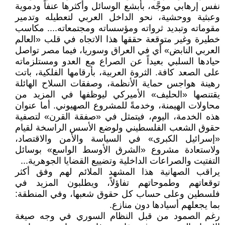
نفس إرهابي موجَّه، بأبشع الوسائل وأكثرها عنفاً ودموية
وعبثية ووحشية، نحو الداخل العربي لتعطيله وتدمير
مقوماته وتبديد ثرواته ومؤسساته ومجتمعاته.... مكاسب
خطيرة وغير متوقعة حققها هذا الاتجاه في قلب «العالم
العربي النابض» أي في العراق وسوريا، فيما مصر تواصل
حيادها السلبي بعيداً عن الصراع مع العدو ومستلزماته
على الصعد كافة. الثروة العربية، بأرقامها الفلكية، باتت
رهينة هواجس حماية الأنظمة، وصفقات السلاح الهائلة
يقتنصها «الحليف» الأميركي ليوظفها في المزيد من
محاولات الهيمنة، وخدمةً للمشروع الصهيوني. أما عنوان
هذه الخدمة، اليوم، فيتمثل في «صفقة القرن» لتصفية
حقوق الشعب الفلسطيني ولوضع الأسس الراسخة لقيام
«إسرائيل الكبرى» في السياسة والأمن والاقتصاد،
ولاستعادة مشروع «الشرق الأوسط الواسع» بوسائل
التفتيت والصراعات الداخلية وتضييع القضايا الجوهرية...
يراقب الصهانية هذا المشهد الملائم لهم وفق أكثر
توقعاتهم وطموحاتهم تفاؤلاً، ويطلبون المزيد في
فلسطين وعلى حساب كل حقوق شعبها، وفي المنطقة:
بما يجعلهم أسيادها دون منازع.
رغم الصمود من قبل النظام السوري في وجه صيغة