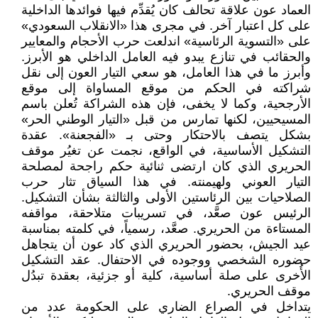
العماد عون علاقة تحالف كان يُقدِّم فيها فوائدها الداخلية
على كل اعتبار آخر. في مجرى هذا «الانقلاب السعودي»
على «التسوية الرئاسية» اندلعت حرب الأحجام والمعايير
والحقائب في تنازع يبدو فيه العامل الداخلي هو الأبرز.
وأبرز ما في هذا العامل، هو سعي التيار العون إلى نقل
شراكته في الحكم من موقع المساواة إلى موقع
الأرجحية، وكما لا يخفى، فإن هذه الشراكة تُعلن باسم
المسيحيين، لكنها تمارس من قبل «التيار الوطني الحر»
بشكل يتصف بالاحتكار وحتى بـ «الفجعنة». عقدة
التشكيل الأساسية، في الواقع، نجمت عن تغيُر موقف
الحريري الذي كان ارتضى ثنائية حكم راجحة لمصلحة
التيار العوني ولهيمنته. في هذا السياق تثار حرب
الصلاحيات بين الرئاستين الأولى والثالثة بشأن التشكيل.
الرئيس عون صعَّد، في تسريبات متلاحقة، مواقفه
المستاءة من الحريري. صعَّد، رسمياً، في كلمته بمناسبة
عيد الجيش، بحضور الحريري الذي كاد عون أن يتجاهل
حضوره الشخصي ووجوده في الاحتفال. عقد التشكيل
الأُخرى على صلة أساسية، كلية أو جزئية، بعقدة تبدُل
موقف الحريري.
يتداخل في الصراع الضاري على الحكومة عدد من