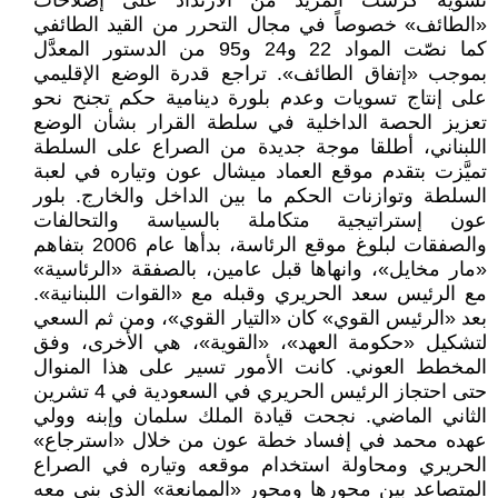
تسوية كرَّست المزيد من الارتداد على إصلاحات
«الطائف» خصوصاً في مجال التحرر من القيد الطائفي
كما نصّت المواد 22 و24 و95 من الدستور المعدَّل
بموجب «إتفاق الطائف». تراجع قدرة الوضع الإقليمي
على إنتاج تسويات وعدم بلورة دينامية حكم تجنح نحو
تعزيز الحصة الداخلية في سلطة القرار بشأن الوضع
اللبناني، أطلقا موجة جديدة من الصراع على السلطة
تميَّزت بتقدم موقع العماد ميشال عون وتياره في لعبة
السلطة وتوازنات الحكم ما بين الداخل والخارج. بلور
عون إستراتيجية متكاملة بالسياسة والتحالفات
والصفقات لبلوغ موقع الرئاسة، بدأها عام 2006 بتفاهم
«مار مخايل»، وانهاها قبل عامين، بالصفقة «الرئاسية»
مع الرئيس سعد الحريري وقبله مع «القوات اللبنانية».
بعد «الرئيس القوي» كان «التيار القوي»، ومن ثم السعي
لتشكيل «حكومة العهد»، «القوية»، هي الأخرى، وفق
المخطط العوني. كانت الأمور تسير على هذا المنوال
حتى احتجاز الرئيس الحريري في السعودية في 4 تشرين
الثاني الماضي. نجحت قيادة الملك سلمان وإبنه وولي
عهده محمد في إفساد خطة عون من خلال «استرجاع»
الحريري ومحاولة استخدام موقعه وتياره في الصراع
المتصاعد بين محورها ومحور «الممانعة» الذي بنى معه