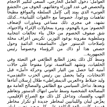
العوامل: دخول العامل الخارجي، السعي لتكبير الأحجام
والحصص في عدد الوزراء وحقائبهم، الخوف من «الجشع
العوني» الذي يمتد إلى كامل السلطة والمواقع مطيحاً
تفاهمات ووعوداً، خصوصاً مع «القوات اللبنانية»...كذلك
نشهد، في مجرى ذلك مساعي ومناورات لإضعاف
الخصوم: مرة بالهجوم، ومرة بمحاولات الإغراء والاحتواء،
شق صفوف الخصوم من خلال بناء تحالفات انتخابية
وسلطوية مقرونة بوعود التوزير، تكريس أعراف مخلة
بإصلاحات الدستور حول «المناصفة» الدائمة وحول
حصص هذا أو ذاك من الرؤساء وخصوصاً رئيس
الجمهورية...
وسط كل ذلك يتعزز الطابع الطائفي في التعبئة وفي
الخلفيات، وتشهد المنافسة، توتراً مفتوحاً على حالات
أمنية كما حصل بين التيار العوني وحركة «أمل» قبل
الانتخابات، وكما يحصل بين رئيس الحزب «التقدمي»
وليد جنبلاط و»العربي الديمقراطي» طلال إرسلان أثناءها
وبعدها. تداخل السياسي مع الطائفي والمصالح العامة مع
المصالحة الشخصية وسط تنامي انتهاك الدستور وتعاظم
النهب والفساد، وتداخل كل ذلك مع الصراع الإقليمي،
يعرِّض لبنان واللبنانيين لمخاطر جديدة أو تكرار مخاطر
قديمة، كانت بالغة التكلفة على كل صعيد. تحرير لبنان