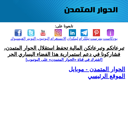
تابعونا على:
بودكاست
بنترست
تيلكرام
لينكدإن
الانستغرام
اليوتيوب
التويتر
الفيسبوك
تبرعاتكم وتبرعاتكن المالية تحفظ استقلال الحوار المتمدن،
فشاركونا في دعم استمرارية هذا الفضاء اليساري الحر
[اشترك في قناة ‫«الحوار المتمدن» على اليوتيوب]
الحوار المتمدن - موبايل
الموقع الرئيسي