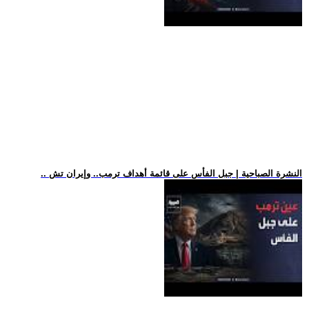
.. النشرة الصباحية | جبل الفأس على قائمة أهداف ترمب.. وإيران تش