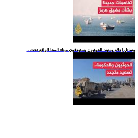
.. وسائل إعلام يمنية: الحوثيون يستهدفون ميناء المخا الواقع تحت