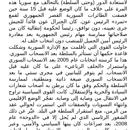
لاستعادة الدور (وحتى السلطة) بالتحالف مع سوريا هذه
المرة على خلاف ما كان الوضع عليه قبل 15 سنة حين
قصفت الطائرات السورية القصر الجمهوري لقمع
«تمرد» الرئيس عون. كان الجنرال عون قائداَ للجيش
جرى تعيينه، دون توافق، رئيساً لحكومة إنتقالية كان من
صلاحياتها ممارسة مهام رئيس الجمهورية بعد مغادرة
الرئيس أمين الجميل للمنصب دون انتخاب خلف له.
حاولت القوى التي تأقلمت مع الإدارة السورية وشكلت
قاعدة حكمها أن تستأثر بالسلطة بعد الانسحاب السوري.
هذا ما كرسته انتخابات عام 2005 بعد الانسحاب السوري
واستمرار «الحلف الرباعي» على ما كان عليه قبل
الانسحاب. لم يتوفر للبنانيين في مجرى سنتي ما بعد
الانسحاب السوري صيغة ذاتية ومنطقية، لممارسة
السلطة والحكم وفق ما كان يرطن به أصحاب شعارات
السيادة والحرية والإستقلال. كانت القوى السياسية تراوح
في الانتقال من وصاية إلى وصاية. تفجُر الوضع الإقليمي
وانتهاء التسويات والصفقات التي استمرت لحوالي عقد
من الزمن، منع استقرار السلطة في البلد. عبَّر عن ذلك
الشغور الرئاسي الذي لم يُحل إلا في «الدوحة» عام
2008، بعد صراعات كان بينها السياسي والأمني، وعبر