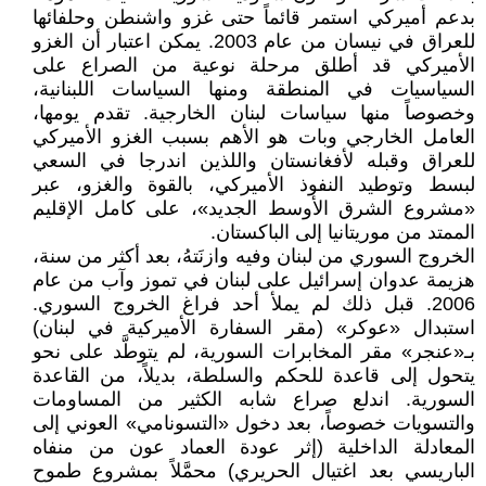
بدعم أميركي استمر قائماً حتى غزو واشنطن وحلفائها
للعراق في نيسان من عام 2003. يمكن اعتبار أن الغزو
الأميركي قد أطلق مرحلة نوعية من الصراع على
السياسيات في المنطقة ومنها السياسات اللبنانية،
وخصوصاً منها سياسات لبنان الخارجية. تقدم يومها،
العامل الخارجي وبات هو الأهم بسبب الغزو الأميركي
للعراق وقبله لأفغانستان واللذين اندرجا في السعي
لبسط وتوطيد النفوذ الأميركي، بالقوة والغزو، عبر
«مشروع الشرق الأوسط الجديد»، على كامل الإقليم
الممتد من موريتانيا إلى الباكستان.
الخروج السوري من لبنان وفيه وازنَتهُ، بعد أكثر من سنة،
هزيمة عدوان إسرائيل على لبنان في تموز وآب من عام
2006. قبل ذلك لم يملأ أحد فراغ الخروج السوري.
استبدال «عوكر» (مقر السفارة الأميركية في لبنان)
بـ«عنجر» مقر المخابرات السورية، لم يتوطَّد على نحو
يتحول إلى قاعدة للحكم والسلطة، بديلاً، من القاعدة
السورية. اندلع صراع شابه الكثير من المساومات
والتسويات خصوصاً، بعد دخول «التسونامي» العوني إلى
المعادلة الداخلية (إثر عودة العماد عون من منفاه
الباريسي بعد اغتيال الحريري) محمَّلاً بمشروع طموح