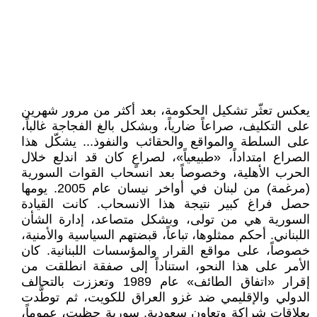
يعكس تعثّر تشكيل الحكومة، بعد أكثر من مرور شهرين
على التكليف، صراعاً ضارياً، وبشكل بالغ الفجاجة غالباً،
على السلطة والمواقع والحقائب والنفوذ... يشكّل هذا
الصراع امتداداً، «طبيعياً»، لصراعٍ كان قد اندلع خلال
الحرب الأهلية، وخصوصاً بعد انسحاب القوات السورية
(مرغمة) من لبنان في أواخر نيسان عام 2005. يومها
حصل فراغ كبير نتيجة هذا الانسحاب. كانت القيادة
السورية هي من تولى، وبشكل متصاعد، إدارة الشأن
اللبناني. أحكم ممثلوها، تباعاً، قبضتهم السياسية والأمنية،
خصوصاً، على مواقع القرار والمؤسسات اللبنانية. كان
الأمر على هذا النحو، استناداً إلى صفقة انطلقت من
إقرار «اتفاق الطائف» عام 1989 وتعززت بالتحالف
الدولي والإقليمي ضد غزو العراق للكويت، ثم توطَّدت
بعلاقات شراكة وتعاون سعودية. سورية حظيت، عموماً،