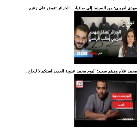
.. مهدي لعريبي: من السينما إلى -مافيا-... الجزائر تقبض على زعيم
.. محمد علام وهيثم سعيد: ألبوم محمد عدوية الجديد استكمالا لنجاح