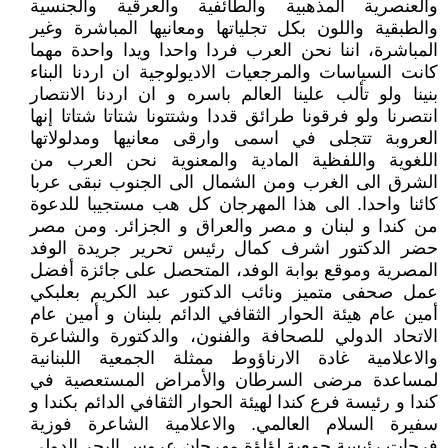
والعنصرية المذهبية والطائفية والعرقية والجنسية
والطبقية واللون بكل تجلياتها ومعانيها المباشرة وغير
المباشرة، اننا نحن العرب فردا واحدا ويدا واحدة مهما
كانت السياسات والمرجعيات الاديولوجية ان اردنا البناء
بنينا ولو تألب علينا العالم باسره و ان اردنا الانتصار
انتصرنا ولو فرقونا طرائق قددا وشتتونا شتاتا شتاتا إنها
العروبة تتجلى في اسمى وارقى معانيها ومدلولاتها
اللغوية واللفظية المادية والمعنوية نحن العرب من
الشرق الى الغرب ومن الشمال الى الجنوب نبقى عربا
كائنا واحدا. الى هذا المهرجان كل هب مستجيبا للدعوة
من كندا و لبنان و مصر والعراق و الجزائر. ومن مصر
حضر الدكتور اشرف كمال رئيس تحرير جريدة الوفد
المصرية وموقع بوابة الوفد، المتحصل على جائزة أفضل
عمل صحفى متميز ونائب الدكتور عبد الكريم بعلبكي
أمين عام هيئة الحوار الثقافي الدائم بلبنان و أمين عام
الاتحاد الدولي للصحافة والفنون، والدكتورة والشاعرة
والاعلامية غادة الارناؤوط ممثلة الجمعية اللبنانية
لمساعدة مرضى السرطان والأمراض المستعصية في
كندا و رئيسة فرع كندا لهيئة الحوار الثقافي الدائم بكندا و
سفيرة السلام العالمي. والاعلامية الشاعرة فوزية
فرحات رئيسة جمعية لؤلؤة مهرجان عروس البحر الدولي