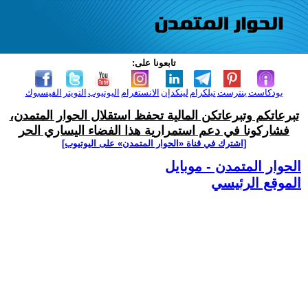
تابعونا على:
بودكاست
بنترست
تيلكرام
لينكدإن
الانستغرام
اليوتيوب
التويتر
الفيسبوك
تبرعاتكم وتبرعاتكن المالية تحفظ استقلال الحوار المتمدن،
فشاركونا في دعم استمرارية هذا الفضاء اليساري الحر
[اشترك في قناة ‫«الحوار المتمدن» على اليوتيوب]
الحوار المتمدن - موبايل
الموقع الرئيسي