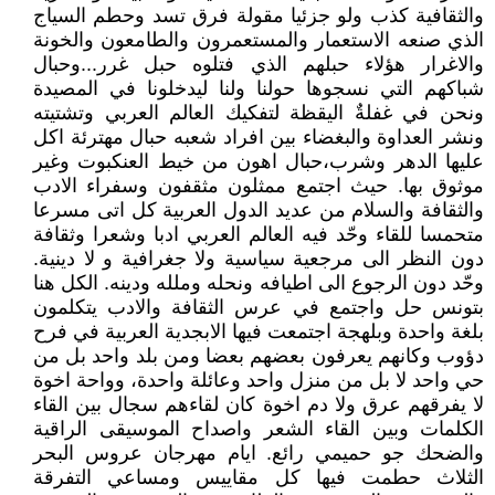
والثقافية كذب ولو جزئيا مقولة فرق تسد وحطم السياج
الذي صنعه الاستعمار والمستعمرون والطامعون والخونة
والاغرار هؤلاء حبلهم الذي فتلوه حبل غرر...وحبال
شباكهم التي نسجوها حولنا ولنا ليدخلونا في المصيدة
ونحن في غفلةٌ اليقظة لتفكيك العالم العربي وتشتيته
ونشر العداوة والبغضاء بين افراد شعبه حبال مهترئة اكل
عليها الدهر وشرب،حبال اهون من خيط العنكبوت وغير
موثوق بها. حيث اجتمع ممثلون مثقفون وسفراء الادب
والثقافة والسلام من عديد الدول العربية كل اتى مسرعا
متحمسا للقاء وحّد فيه العالم العربي ادبا وشعرا وثقافة
دون النظر الى مرجعية سياسية ولا جغرافية و لا دينية.
وحّد دون الرجوع الى اطيافه ونحله وملله ودينه. الكل هنا
بتونس حل واجتمع في عرس الثقافة والادب يتكلمون
بلغة واحدة وبلهجة اجتمعت فيها الابجدية العربية في فرح
دؤوب وكانهم يعرفون بعضهم بعضا ومن بلد واحد بل من
حي واحد لا بل من منزل واحد وعائلة واحدة، وواحة اخوة
لا يفرقهم عرق ولا دم اخوة كان لقاءهم سجال بين القاء
الكلمات وبين القاء الشعر واصداح الموسيقى الراقية
والضحك جو حميمي رائع. ايام مهرجان عروس البحر
الثلاث حطمت فيها كل مقاييس ومساعي التفرقة