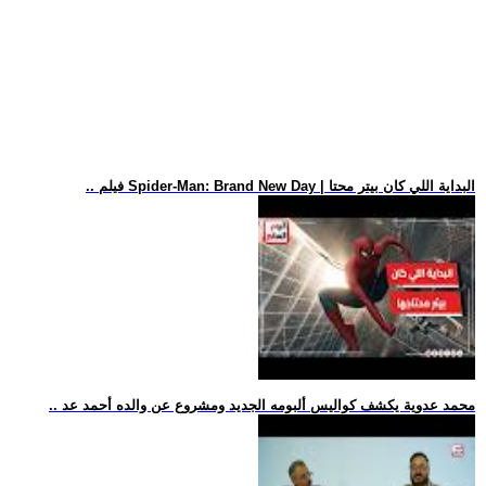
.. فيلم Spider-Man: Brand New Day | البداية اللي كان بيتر محتا
.. محمد عدوية يكشف كواليس ألبومه الجديد ومشروع عن والده أحمد عد