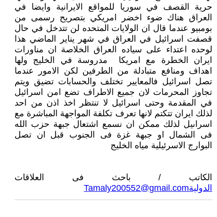
حرية القصف في سوريا للمواقع الايرانية وايضا في
العراق هناك ضوء اخضر امريكي بتصريح رسمى من
بومبيو عندما قال ان الولايات المتحده لن تتدخل في حال
قصفت اسرائيل في العراق في شهر يناير الماضي هذا
لوحده اعتداء على سياده العراق الخلاصة ان مناورات
ايران الخطرة مع امريكا مدروسة في الخليج ولها
اهداف ومنافع متبادلة من الطرفين لكن الامور عندما
تصل اسرائيل فالمعايير تختلف والحسابات تضيق ويتم
تجاوز المحرمات لان جميع الاطراف تضع امن اسرائيل
في المقدمة وحتى اسرائيل لا تنتظر اخذ اذن من احد
لذلك ايران تتكتم لانها تعرف تكلفة المواجهة المباشرة مع
اسراىيل لذلك ممكن ان نسمع اشتعال جبهة حزب الله
فى الشمال او جبهة غزة فى الجنوب قبل ان تصل
البوارج الاسرئيلية مياه الخليج
الكاتب / باحث فى العلاقات
الدولية
Tamaly200552@gmail.com