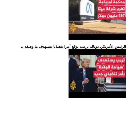
.. الرئيس الأمريكي دونالد ترمب يوقع أمرا تنفيذيا يستهدف ما وصفه