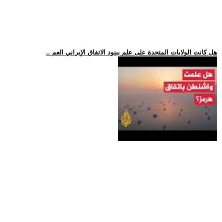
.. هل كانت الولايات المتحدة على علم ببنود الاتفاق الإيراني العم