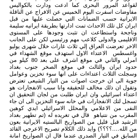
لقواعد المرور البحرى كما ادعت ودارت بالكواليس
مفاوضات اسفرت اليوم الخميس عن الافراج عن الناقلة
الايرانية حسب الضمانات التي حصلت عليها من قبل
ايران كل تلك الاحداث تمت ادارتها بطريقة ايرانيه سليمة
وناجحة واستطاعت ان تثبت وجودها على المستوى
الاقليمى والدولى كلاعب مهم ورئيسي لكن على الجانب
الاخر تعرضت العراق إلي ثلاث غارات خلال شهرى يوليو
واغسطس الاعتداء الاول استهدف موقع الشهداء في
امرلي والثاني في موقع اشرف على بعد 80 كيلو من
حدود ايران والثالث في موقع الصخر جنوب بغداد
وسجلت الثلاث اعتداءات على انها سوء تخزين وعوامل
جوية الى ان خرجت اصوات من التيار الشيعى تعترض
وتقول ان ذلك مخالف للحقيقه وانا سبب الانفجارات هو
اعتداء اسرائيلي وان ايران طلبت من لجان التحقيق ان
تسجل لتك الانفجارات في خانه سوء التخزين الى ان جاء
النفى من الاعلامي والمحلل الاسرائيلي ايدي كوهين
المقرب من نتنياهو قال في تغريده له (تم تطهير بغداد
الرشيد قبل قليل من الصواريخ البالستيه الايرانية بعون
من الله….؟؟؟؟) وايد ذلك الكلام تصريح الاعرجي القائد
السابق في التيار الصدرى عندما قال ان الصواريخ امانة