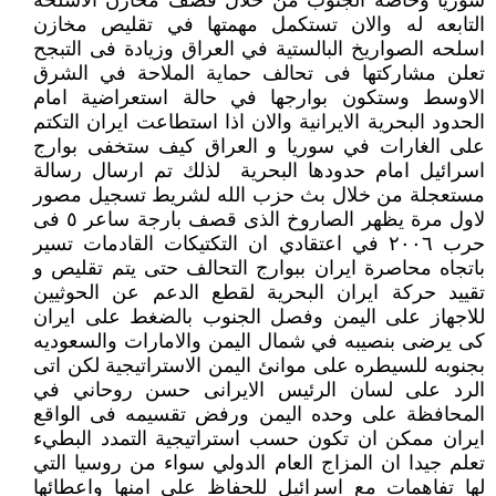
سوريا وخاصة الجنوب من خلال قصف مخازن الاسلحه
التابعه له والان تستكمل مهمتها في تقليص مخازن
اسلحه الصواريخ البالستية في العراق وزيادة فى التبجح
تعلن مشاركتها فى تحالف حماية الملاحة في الشرق
الاوسط وستكون بوارجها في حالة استعراضية امام
الحدود البحرية الايرانية والان اذا استطاعت ايران التكتم
على الغارات في سوريا و العراق كيف ستخفى بوارج
اسرائيل امام حدودها البحرية لذلك تم ارسال رسالة
مستعجلة من خلال بث حزب الله لشريط تسجيل مصور
لاول مرة يظهر الصاروخ الذى قصف بارجة ساعر ٥ فى
حرب ٢٠٠٦ في اعتقادي ان التكتيكات القادمات تسير
باتجاه محاصرة ايران ببوارج التحالف حتى يتم تقليص و
تقييد حركة ايران البحرية لقطع الدعم عن الحوثيين
للاجهاز على اليمن وفصل الجنوب بالضغط على ايران
كى يرضى بنصيبه في شمال اليمن والامارات والسعوديه
بجنوبه للسيطره على موانئ اليمن الاستراتيجية لكن اتى
الرد على لسان الرئيس الايرانى حسن روحاني في
المحافظة على وحده اليمن ورفض تقسيمه فى الواقع
ايران ممكن ان تكون حسب استراتيجية التمدد البطيء
تعلم جيدا ان المزاج العام الدولي سواء من روسيا التي
لها تفاهمات مع اسرائيل للحفاظ على امنها واعطائها