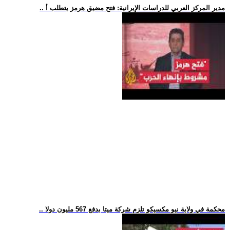
.. مدير المركز العربي للدراسات الإيرانية: فتح مضيق هرمز يتطلب أ
.. محكمة في ولاية نيو مكسيكو تلزم شركة ميتا بدفع 567 مليون دولا