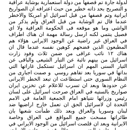
لدولة جارة تم قصفها من دولة استعمارية بوشاية عراقية
و التصريح بحد ذاته خطير من حيث اعترافه ان الصواريخ
ايرانية وتم قصفها من قبل اسرائيل او امريكا والاخطر
عندما قال تم الوشاية من قبل العراق ولم يذكر من
الواشي وما هو موقعه فى الحكومة العراقية ولا اي
فصيل ينتمي لكنه ارسل رسالة مهمة ان هناك اطراف
في العراق غير راضية عن الوجود الايرانى هؤلاء هم
المطبعون الذين فضحهم كوهين نفسه عندما قال ان
هناك ١٢ نائب عراقى من ضمن ثلاث وفود زارت
اسرائيل من بينهم نائبة عن التيار الشيعى والباقى عن
التيار السنى المهم ان اسرائيل تستكمل غاراتها التي
بداتها في سوريا بعد تفاهم روسي و صمت اجبارى من
النظام السوري حتى استطاعت ان تبعد الخطر الايرانى
عن حدودها وبعد ان تسرب للاعلام عن تخزين ايران
صواريخ بالستيه في العراق صرحت اسرائيل على لسان
رئيس وزرائها نتنياهو امام الجمعية العامة في الامم
التحدة ان لاسرائيل الحق ان تعمل خارج اراضيها ضد
لبنان وسوريا والعراق وبعد ذلك طمأنت شعبها بان
طائراتها مسحت جميع المواقع في العراق وخاصة
الايرانية وبعد ان قلصت اسرائيل من الوجود الايراني في