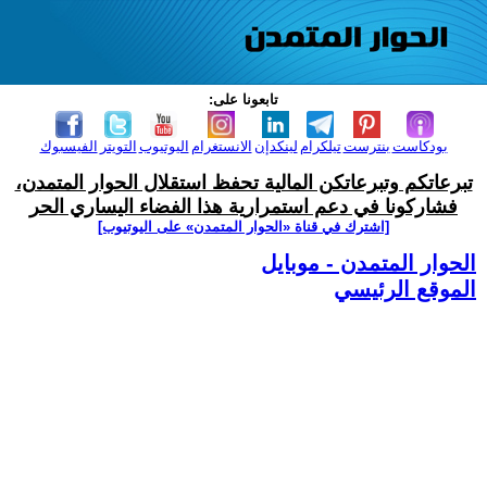
تابعونا على:
بودكاست
بنترست
تيلكرام
لينكدإن
الانستغرام
اليوتيوب
التويتر
الفيسبوك
تبرعاتكم وتبرعاتكن المالية تحفظ استقلال الحوار المتمدن،
فشاركونا في دعم استمرارية هذا الفضاء اليساري الحر
[اشترك في قناة ‫«الحوار المتمدن» على اليوتيوب]
الحوار المتمدن - موبايل
الموقع الرئيسي