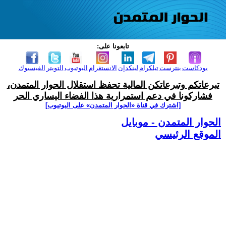
تابعونا على:
بودكاست
بنترست
تيلكرام
لينكدإن
الانستغرام
اليوتيوب
التويتر
الفيسبوك
تبرعاتكم وتبرعاتكن المالية تحفظ استقلال الحوار المتمدن،
فشاركونا في دعم استمرارية هذا الفضاء اليساري الحر
[اشترك في قناة ‫«الحوار المتمدن» على اليوتيوب]
الحوار المتمدن - موبايل
الموقع الرئيسي