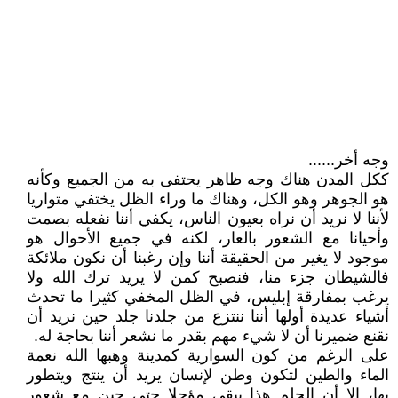
وجه أخر......
ككل المدن هناك وجه ظاهر يحتفى به من الجميع وكأنه
هو الجوهر وهو الكل، وهناك ما وراء الظل يختفي متواريا
لأننا لا نريد أن نراه بعيون الناس، يكفي أننا نفعله بصمت
وأحيانا مع الشعور بالعار، لكنه في جميع الأحوال هو
موجود لا يغير من الحقيقة أننا وإن رغبنا أن نكون ملائكة
فالشيطان جزء منا، فنصبح كمن لا يريد ترك الله ولا
يرغب بمفارقة إبليس، في الظل المخفي كثيرا ما تحدث
أشياء عديدة أولها أننا ننتزع من جلدنا جلد حين نريد أن
نقنع ضميرنا أن لا شيء مهم بقدر ما نشعر أننا بحاجة له.
على الرغم من كون السوارية كمدينة وهبها الله نعمة
الماء والطين لتكون وطن لإنسان يريد أن ينتج ويتطور
بها، إلا أن الحلم هذا يبقى مؤجلا حتى حين مع شعور