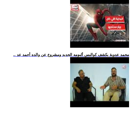
.. محمد عدوية يكشف كواليس ألبومه الجديد ومشروع عن والده أحمد عد