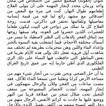
عنوان (العونة) فيتجمع الكثير من الأشخاص في مكان
واحد وزمان محدد لإنجاز المهمة على أن يتولى الفلاح
إطعامهم طوال النهار، كنت في مرة مع البعض من
أصدقائي مع مشهد رائع لما فيه من قيمة إنسانية
بتفاصيلها وتلقائيتها تحتفر في ذاكرتي، قدمت زوجة
الفلاح كل ما تملك من دواجن في البيت ليكون طعاما
للعشرات اللذين حضروا في العونة، وقد سبقها زوجها
منذ إنبثاق الفجر بالذهاب إلى الطبر لاصطياد ما تيسر من
أسماك مختلفة الأحجام، فيما إنشغلت بقية النسوة بالخبز
وإعداد الماء واللبن وهن متحزمات بطريقة لم تختلف منذ
شاهدت أول قروية تفعل ذلك وإلى هذه الأيام تقريبا في
بعض المناطق التي حافظت فيها النساء على ذلك الزي
الفلكلوري الذي أظن جازما إنه من عمق تاريخ العراق
الطيني.
ما أن حل الضحى ونحن نقترب من أنجاز شيء مهم من
مساحة الأرض كرابا وتقليبا حتى سمعنا النداء للأكل، فقد
مضت ساعات من الفجر وللأن والرجال منهمكون في
إنجاز المهمة، أمتدت الحصائر المصنوعة من سعف
النخيل تحت ضلال شجر تين عملاقة قريبا من النهر
ووضع عليها ما جادت به كرائم الأنفس، الرجال منهم من
دخل النهر ليسبح ومنهم من أكتفى بغسل الأيدي والأرجل