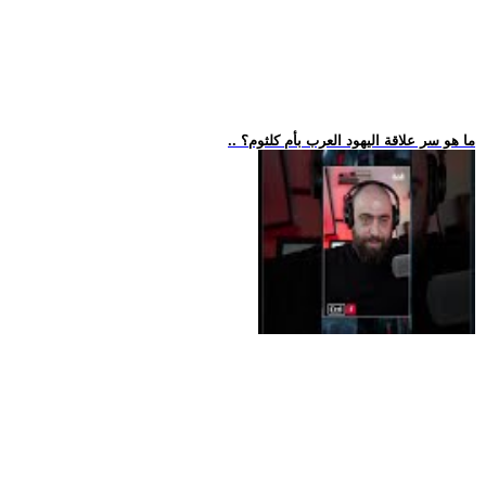
.. ما هو سر علاقة اليهود العرب بأم كلثوم؟