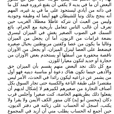
البعض أن ما في يديه لا يكفي أن يقنع غروره فيمد كل ما
في ذاته من أيادي ليستحوذ على ما في يد غيره، المهم
أنه ينجح بذلك وتبا للشيطان فهو أيضا له وظيفة وجودية
وليس من العبث أن نتركه عاطلا معطلا، الغريب حين
تعرف أن غالب الناس تتعامل بأريحية مع الحرام، بائع
السمك في الصوب الصغير يغش في الميزان ليسرق
بضعة غرامات من الزبون، أما أن يجعل من الميزان
وغالبا ما يكون من عصا وكفتين مربوطتين بحبال صغيره
فيضغط على العصا لينزل الميزان، أو يجعل من الأوزان
ناقصة محفورة من أسفلها أو يستخدم بعض الأوزان من
حجارة أو حديد لتكون معيارا للوزن.
مع كل ذلك نجد البعض منهم يقسم بأن الميزان حق
والأدهى حينما تكون هناك دعوة أو مناسبة دينيه فهو أول
من يشمر عن ذراعيه ليكون رائدا في الحدث، الأمر ليس
مقتصرا على طبقة الباعة والكسبة حتى تجار السوق بكل
أصناف التجارة من صغيرهم لكبيرهم لا إشكال لديهم أن
يفعلوا ذلك بطريقتهم الخاصة، كنت صغيرا وأجلس قرب
دكان (محسن أبو إيد) كان مبتور الكف الأيمن ولا يقرا ولا
يكتب، أسجل له الحساب على زبائنه في دفتر الديون،
حين أجمع له الحساب يطلب مني أن أزيد في المجموع