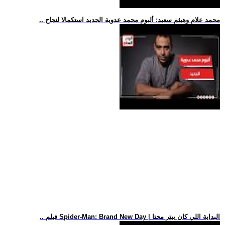
.. محمد علام وهيثم سعيد: ألبوم محمد عدوية الجديد استكمالا لنجاح
.. فيلم Spider-Man: Brand New Day | البداية اللي كان بيتر محتا