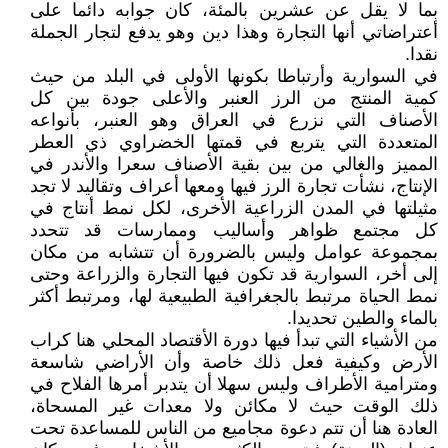
بما لا يقل عن عشرين بالمئة، كان جوابه دائما على
أعتراضاتي أنها التجارة وهذا دين وهو يدفع لتجار الجملة
نقدا.
في السوارية وأرتباطا بكونها الأولى في البلد من حيث
كمية المنتج من الرز العنبر والأعلى جودة بين كل
الأصناف التي نزرع في العراق وهو العنبر، بأنواعه
المتعددة التي يتربع في قمتها الخضراوي ذي العطر
المميز والغالي من بين بقية الأصناف سعرا والأندر في
الإنتاج، نشأت تجارة الرز فيها ومعها أعراف وتقاليد لا تجد
مثيلتها في المدن الزراعية الأخرى، لكل نمط أنتاج في
كل مجتمع ظواهر وأساليب وممارسات قد تتحدد
بمجموعة عوامل وليس بالضرورة أن تتشابه من مكان
إلى أخر، السوارية قد تكون فيها التجارة والزراعة وحتى
نمط الحياة مرتبط بالجغرافية الطبيعية لها، ومرتبط أكثر
بالماء والطين تحديدا.
من الأشياء التي تبدأ فيها دورة الأقتصاد المحلي هنا كراب
الأرض وكيفية فعل ذلك خاصة وأن الأراضي شاسعة
ومترامية الأطراف وليس سهلا أن يتدبر أمرها الفلاح في
ذلك الوقت حيث لا مكائن ولا معدات غير المسحاة،
العادة هنا أن تتم دعوة مجاميع من الناس للمساعدة تحت