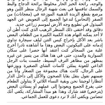
والوجه، رائحة الخبز الحار مخلوطا برائحة الدجاج والبط
والسمك تنافسها في بعث شهية الرجال منظر اللبن وهو
مرصع بقطع الزبدة الذهبية الموزعة في (معجانات) من
الصفر (النحاس) لتدعوا الجميع إلى التعويض عن الجهد
المبذول في تطويع وجه الأرض لموسم زراعي جديد.
دقائق وقد أختفى ذلك المنظر الرهيب الذي كنت أظن أن
لا أحد يمكنه التهام هذه الكمية الكبيرة من الطعام، البعض
باشر بعد الأكل بإخراج كيس التتن ليلف سيجارة تداوي
إدمانه على النيكوتين، البعض وهذا ما أشاهده نادرا أخرج
علبة من السجائر كنت أعتقد أنها حصرا على سكان
السوارية والمدن، حتى في هذا هناك من يتميز عن غيره
بمظهر من مظاهر الترف البسيط، جلست بنات الرجل
الداعي للعونة يملئن كاسات الشاي الصغيرة ويوزعنها
على الرجال، كانت هناك مجموعة من الصغار وأنا من
ضمنهم نفول بنقل بقايا الصحون والأكل إلى داخل الدار
أنتظارا لوجبتنا نحن وبقية النساء اللائي لا يتناولن الطعام
حتى يفرغ الجميع ويعودوا إلى عملهم أو يستأذن البعض
(يترخص) فقد شارك وهذا هو مبدأ المشاركة، يكفي أنك
تتضامن ويكفي أنك لا ترد دعوى للعمل الجماعي.