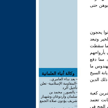
بوهن حتى
نوا يحجون
خير وتبعد
دما سقطت
بأرواحهم
 مما دفع
لهندوس ما
يانة السيخ
وكالة أنباء العلمانية
-
بعد نداء العامري..
ذلك الدين
-المقاومة الإسلامية- تعلن
تأجيل الرد
-
بالصور.. محمد بن
شرين كعبة
سلمان وأردوغان وشهباز
انت تعتمد
شريف يؤدون صلاة الجمع
...
 الحج في