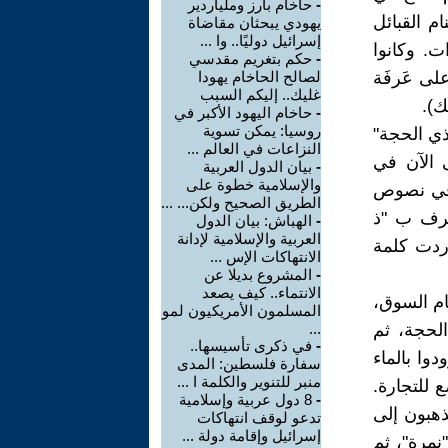
-
حاخام بارز وملياردير
ام القبائل
يهودي يبحثان مقاضاة
إسرائيل دوليًا.. وا ...
. وكانوا
-
حكم بتغريم مقدسي
لى عَرفَة
لصالح الحاخام يهودا
غليك.. إليكم السبب
ك).
-
حاخام اليهود الأكبر في
روسيا: يمكن تسوية
ذي الحجة"
النزاعات في العالم ...
 الآن في
-
بيان الدول العربية
والإسلامية خطوة على
 في نصوص
الطريق الصحيح ولكن... ...
عرف ب "ذ
-
الهباش: بيان الدول
العربية والإسلامية لإدانة
ردت كلمة
الانتهاكات الإس ...
-
المشروع بديلا عن
الانتماء.. كيف يصعد
ام السوق،
المسلمون الأمريكيون لمو
الحجة، ثم
...
-
في ذكرى تأسيسها..
دوا بالماء
سفارة فلسطين: المدى
منبر للتنوير والكلمة ا ...
ع للتجارة.
-
8 دول عربية وإسلامية
ذهبون إلى
تدعو لوقف انتهاكات
إسرائيل وإقامة دولة ...
نمرة"، ثم