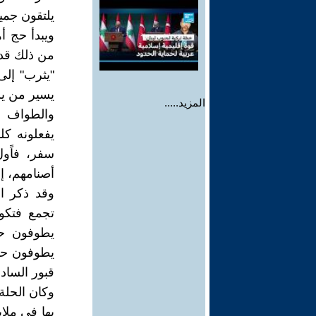
يلتقون جميع
ويبدأ حج أه
من ذلك قدمو
"يثرب" إلى 
يسير من يس
المزيد.....
والطواف ب
يفعلونه كل
سفر، فاًو
أصنامهم، إ
وقد ذكر ا
تجمع فتكون
يطوفون حول 
قبور السادا
وكان الحلة 
بها في ملاب