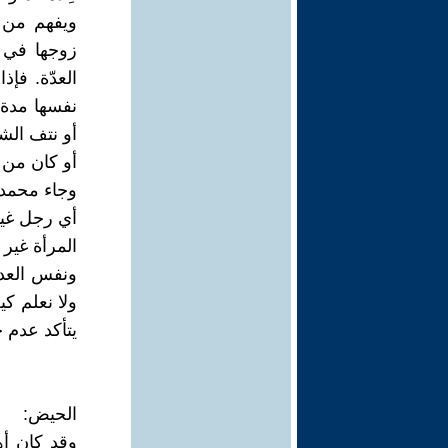
ويفهم من ب
زوجها في 
العدّة. فإ
نفسها مدة 
أو نتف الشع
أو كان من ع
وجاء محمد 
أي رجل غير 
المرأة غير 
ونفس العدة
ولا نعلم كي
يتأكد عدم ح
الحيض:
وقد كان أه