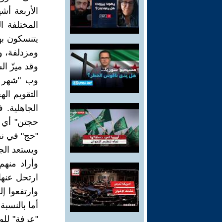
الأربعة أشه
المختلفة ا
يتنسكون به
ومزدلفة، وا
وقد ميزّ ا
وب "شهر ا
التقويم ا
الجاهلية.
حجتن" أي "
"حج" في ن
ويستعد الج
وأراد منهم
ارتحل عنها 
وارتفعوا إل
أما بالنسب
"عرفة" للو