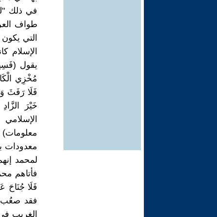
في ذلك "لب
طواف العر
التي يكون 
الإسلام كا
يقول (فَسِيحُوا
فَلَا رَفَثَ وَل
الإسلامي 
معلومات) 
معدودات بد
لمحمد إنهم
فأتاهم محمد بآي
فقد صعُب 
الغريب في ا