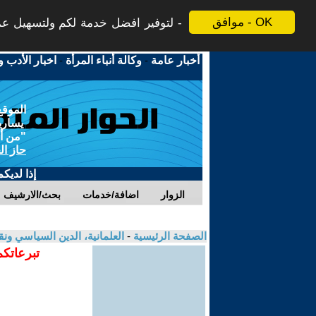
موافق - OK
لتوفير افضل خدمة لكم ولتسهيل عملي
أخبار عامة
-
وكالة أنباء المرأة
-
اخبار الأدب و
الموقع
يسارية
"من أج
حاز ال
إذا لديك
الزوار
اضافة/خدمات
بحث/الارشيف
الصفحة الرئيسية
-
العلمانية، الدين السياسي ونق
تبرعاتكم