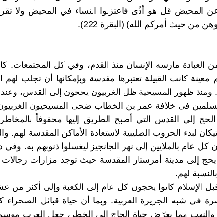
ن المحيض قل هو أذًى فاعتزلوا النساء في المحيض ولا تقر
ن من حيث أمركم الله) (البقرة 222).
ن العبادة مارسه الإنسان منذ القدم، وفي كل المجتمعات. كا
معينة كانت القبيلة تعتبرها مقدسة وبإمكانها أن تجلب لهم ال
. ومنذ ظهور المسيحية ظل الغربيون يحجون إلى القدس، وعن
سلمين في خلافة عمر بن الخطاب ضحى المسيحيون الغربيون 
حج إلى القدس التي أصبح الطريق إليها محفوفاً بالمخاطر،
تيكان لبدء الحروب الصليبية لاستعادة الأماكن المقدسة لهم. وا
 كل عام بالملايين إلى نهر الجانجيز ليغسلوا ذنوبهم به. وفي د
يحج إلى مدينة أمرستار المقدسة حيث توجد مزارات رجالات 
النسبة لهم.
ل الإسلام كانوا يحجون كل عام إلى الكعبة وإلى أكثر من ع
ة في شبه الجزيرة العربية. وبما أن حياة قبائل الصحراء ك
والنهب مما يعرّض حياة الحاج إلى الخطر، جعل العرب موسم