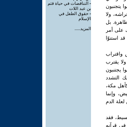
-
التناقضات في حياة قثم
ا يتجنبون
بن عبد اللات
-
حقوق الطفل في
راشه، ولا
الإسلام
طاهرة. بل
المزيد.....
ك على أمر
د استنوّا
 واقتراب
ولا يقترب
ا يجتنبون
ك التشدد
كأهل مكة،
ض، وإنما
لعلة الدم
بسيط، فقد
في قرآنه