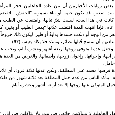
عض روايات الأخباريين أن من عادة الجاهليين حجز المرأة 
بيت صغير، قد يكون خيمة أو بناء يسمونه "الحفش"، لتقضي
ذا كانت في هذا البيت، لبست شرّ ثيابها، وامتنعت عن الطيب 
عام. فإذا انتهت المدة افتضت عدّتها "بمس الطيب أو بغيره ك
ر من الوجه أو دلكت جسدها بدابةّ أو طير، ليكون ذلك خروجاً ع
ادتهم أن تمسح قُبلها بطائر، وتنبذه فلا يكاد يعيش (67)
وجعل عدة المتوفي زوجها أربعة أشهر وعشرة أيام، ويجب عليه
أبيها، وإخوانها، وإخوان زوجها، وأطفالها. والغرض من العدة هو
حامل.
 فرضها محمد على المطلقة، ولكن عدتها ثلاثة قروء، أي ثل
ف يتأكد الناس من عدم حمل المطلقة بعد ثلاثة شهور من طلاقها،
مل المتوفي عنها زوجها إلا بعد أربعة أشهر وعشرة أيام.
ل الجاهلية لا تساكنهم حائض في بيت ولا تؤاكلهم في إناء، "