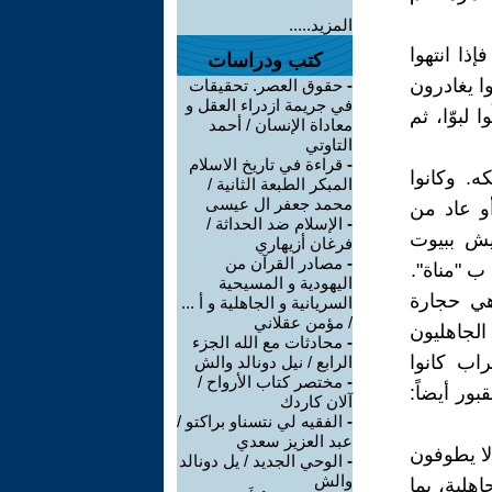
المزيد.....
إذا انتهوا
كتب ودراسات
وا يغادرون
-
حقوق العصر. تحقيقات
في جريمة ازدراء العقل و
لبوّا، ثم
معاداة الإنسان / أحمد
التاوتي
-
قراءة في تاريخ الاسلام
. وكانوا
المبكر الطبعة الثانية /
محمد جعفر ال عيسى
أو عاد من
-
الإسلام ضد الحداثة /
يش ببيوت
فرغان أزيهاري
-
مصادر القرآن من
ب "مناة".
اليهودية و المسيحية
هي حجارة
السريانية و الجاهلية و أ ...
/ مؤمن عقلاني
لجاهليون
-
محادثات مع الله الجزء
. وذكر "نيلوس" Nilus أن الأعراب كانوا
الرابع / نيل دونالد والش
-
مختصر كتاب الأرواح /
بور أيضاً:
آلان كاردك
-
الفقيه لي نتسناو براكتو /
عبد العزيز سعدي
لا يطوفون
-
الوحي الجديد / يل دونالد
والش
اهلية، بما