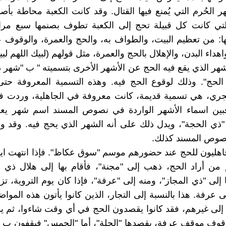
ر الحُرم التي يُمنع فيها القتال. وقد كانت الكعبة محاطة بأصن
لتي كانت كل قبيلة تحج إلى الكعبة تطوف بصنمها سبع مرات
ا: من تعظيم البيت، والطواف به، والحج والعمرة، والوقوف ع
هداء البدن، والإهلال بالحج والعمرة، مثل قولهم (لبيك اللهم لبي
لشهر الذي يقع فيه الحج عن الأشهر الأخرى بتسميته " ب "شهر 
لحج". وذلك لوقوع الحج فيه. وهذه التسمية المعروفة حتى
لهجري، هي تسمية قديمة، كانت معروفة في الجاهلية، وردت
 فبين اسماء الأشهر الواردة في نصوص المسند اسم شهر ي
ذي الحجة"، ويدل ذلك على أنه الشهر الذي يحج فيه. وقد و
صوص المسند كذلك.
اهليون للحج عند حضورهم موسم "سوق عكاظ". فإذا انتهت اي
 من أراد الحج، ذهب إلى "مجنة"، فأقام بها إلى هلال ذي 
إلى "ذي المجاز"، ومنه إلى "عرفة"، فإذا كان يوم التروية، تزو
ى عرفة. هذا بالنسبة إلى التجار، الذين كانوا يأتون هذه المواض
ة إلى غيرهم، فقد كانوا يقصدون الحج في أي وقت شاءوا، ثم ي
قوف موقف عرفة، يقصدها "الحلة"، أما "الحمس" فيقفون ب "