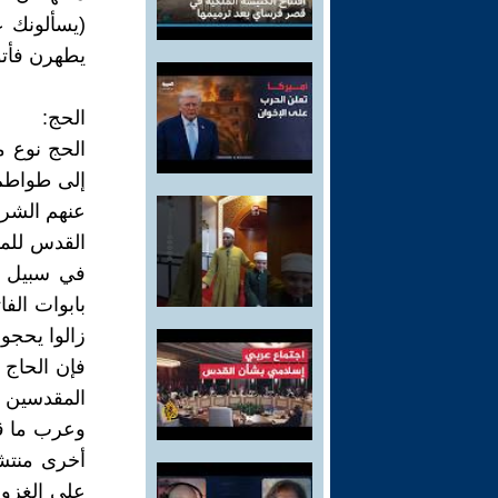
(يسألونك ع
يطهرن فأتوه
الحج:
الحج نوع م
إلى طواطم 
عنهم الشر
القدس للم
في سبيل ال
بابوات الفا
زالوا يحجون
فإن الحاج 
المقدسين ب
وعرب ما قب
أخرى منتشر
على الغزو 