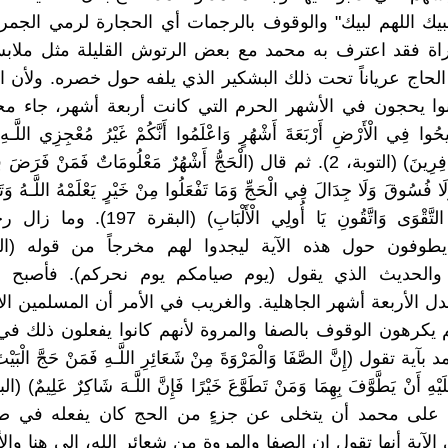
يك اللهم لبيك" والوقوف بالرجمات أي الحجارة لرمي الجمر
اة فقد اعترف به محمد مع بعض الرتوش القليلة مثل ملابس
الحاج عرياناً تحت ذلك البشكير الذي يلفه حول خصره. ولأن 
نوا يحجون في الأشهر الحرم التي كانت أربعة أشهر، جاء م
 فِي الْأَرْضِ أَرْبَعَةَ أَشْهُرٍ وَاعْلَمُوا أَنَّكُمْ غَيْرُ مُعْجِزِي اللَّـهِ وَ
مُخْزِي الْكَافِرِينَ) (التوبة، 2). ثم قال (الْحَجُّ أَشْهُرٌ مَعْلُومَاتٌ فَمَنْ فَرَض
َا فُسُوقَ وَلَا جِدَالَ فِي الْحَجِّ وَمَا تَفْعَلُوا مِنْ خَيْرٍ يَعْلَمْهُ اللَّـهُ وَتَزَ
خَيْرَ الزَّادِ التَّقْوَى وَاتَّقُونِ يَا أُولِي الْأَلْ
يطوفون حول هذه الآية ليجدوا لهم مخرجاً من قوله (ا
والحديث الذي يقول (يوم صيامكم يوم نحركم). فأصبح الح
ل الأربعة أشهر الجاهلية. والغريب في الأمر أن المسلمين الأو
 يكرهون الوقوف بالصفا والمروة لأنهم كانوا يفعلون ذلك في 
ة تقول (إِنَّ الصَّفَا وَالْمَرْوَةَ مِنْ شَعَائِرِ اللَّـهِ فَمَنْ حَجَّ الْبَيْتَ 
على محمد أن يتخلى عن جزءٍ من الحج كان يفعله في صب
لآية أنها تقول إن الصفا والمروة من شعائر الله، إلى هنا وال