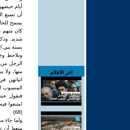
أيام حيضهن
أن تصبغ ال
يسمح للحائ
كان منهم م
شديد. وذكر
بسنة بني ا
ونلاحط وج
الرجل من ا
منها، ولا 
اخر الافلام
اتيانهن ف
المنسوب ال
فنقول عند
امتنعوا فيه
(68)
ولما جاء م
منعها أن 