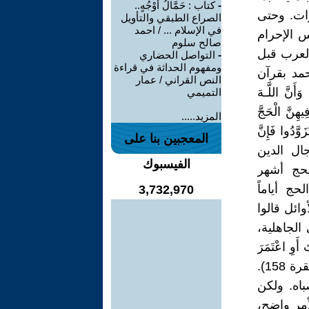
-
كتاب : حَمَّالُ أَوْجُهٍ..
ات. وحتى
الصراع الطبقي والتأويل
في الإسلام ... / احمد
 الإحرام
صالح سلوم
العرب قبل
-
التواصل الحضاري
ومفهوم الحداثة في قراءة
حمد بقرآن
النص القراني / عمار
أَنَّ اللَّـهَ
التميمي
َ فِيهِنَّ الْحَجَّ
المزيد.....
وَّدُوا فَإِنَّ
المعجبين بنا على
بَابِ) (البقرة 197). وما زال رجال الدين
الفيسبوك
لحج أشهر
ج أياماً
3,732,970
ائل قالوا
الجاهلية،
أَوِ اعْتَمَرَ
فَلَا جُنَاحَ عَلَيْهِ أَنْ يَطَّوَّفَ بِهِمَا وَمَنْ تَطَوَّعَ خَيْرًا فَإِنَّ اللَّـهَ شَاكِرٌ عَلِيمٌ) (البقرة 158).
اه. ولكن
أمر واضح،