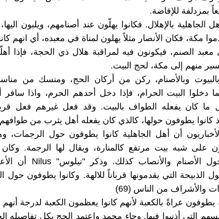
اً بمزدلفة للإفاضة.
ل الجاهلية بالإهلال. فكانوا يهلّون عند أصنامهم، ويلبون اليها، ف
ا مكة، فكان الأنصار مثلاً يهلون لمناة في معبده، أي انهم كان
معبد الصنم، فيكونون فيه لمراقبة هلال ذي الحجة، فإذا أهلّوا 
ير منهم إلى مكة، لحج البيت.
البيوت وبالأصنام، ركن من أركان الحج، ومنسك من مناسكه
ما دخلوا البيت الحرام، فإذا دخل أحدهم الحرم، واذا سافر 
ل ما كان يفعله الطواف بالبيت. وقد فعل غيرهم فعل قر
ذ كانوا يطوفون حولها، كالذي كان يفعله أهل يثرب من طوافهم 
لأخباريون أن أهل الجاهلية كانوا يطوفون حول الرجمات، و
 على شبه بيت مرتفع كالمنارة، ويقال لها الرجمة. وكان ا
يطوفون حول الأصنام والأنصاب كذلك
الذبيحة التي يقدمونها قرباناً للالهة. وكانوا يطوفون حول الق
ت والأشراف من الناس (69)
يطوفون عراةً بالكعبة لأنهم كانوا يعظمون الكعبة لدرجة أنهم 
سهم التي أذنبوا فيها. وجاء محمد واعتمد الحج بكل تفاصيله الج