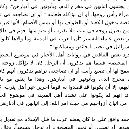
 يجتنبون اتيانهن في مخرج الدم، ويأتونهن في أدبارهن". وكانو
مرأة رأس زوجها، أو ان تؤاكله طعامه " أو ان تضاجعه في ف
ضة بدخول الكعبة أو بالطواف بها أو بمس الأصنام، لأنها غير 
ن يعتزل زوجه في بيته، فلا يقترب أو يدنو منها. فهم في ذل
 بعض علماء التفسير "أن العرب في المدينة وما والاها كانوا ق
سرائيل في تجنب الحائض ومساكنتها ".
ود بعض التناقض في روايات أهل الأخبار في موضوع الحيض
لمحيضة، فبينما هم يذكرون أن الرجل كان لا يؤاكل زوجته 
يسمح لها أن تصبغ رأسه أو ان تضاجعه، نراهم يذكرون أنهم كانو
ي مخرج الدم، ويأتونهن في أدبارهن، وهذا ما يتفق مع ذل
يهم، إلا أن يكونوا قد قصدوا به قوماً آخرين غير أهل يثرب، 
ئذ إنهم لم يكونوا على تشدد أهل المدينة في موضوع الحي
 من اتيان أزواجهم من حيث امر الله: إلى اتيانهن في أدبارهن 
حمد وافق على ما كان يفعله عرب ما قبل الإسلام مع تعديل 
تصوم، أو تصلي، أو تمس المصحف، أو تدخل مسجداً، وقال 