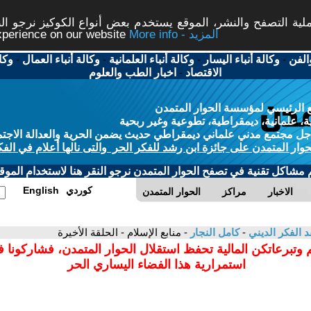
ة التصفح والنشر، الموقع يستخدم بعض أنواع الكوكيز نرجو النق
More info - المزيد
experience on our website
الفن
-
وكالة أنباء اليسار
-
وكالة أنباء العلمانية
-
وكالة أنباء العمال
-
وكا
الاقتصاد
-
اخبار الطب والعلوم
 الرئيسي لمؤسسة الحوار المتمدن
، علمانية، ديمقراطية، تطوعية وغير ربحية
ل مجتمع مدني علماني ديمقراطي حديث يضمن الحرية والعدالة الاجتم
حوار المتمدن على جائزة ابن رشد للفكر الحر والتى نالها أعلام في الفك
م مشاكل تقنية في تصفح الحوار المتمدن نرجو النقر هنا لاستخدام الموقع
كوردي
English
الاخبار
مراكز
الحوار المتمدن
د الفكر الديني
-
كامل النجار
- منابع الإسلام - الحلقة الأخيرة
 وتبرعاتكن المالية تحفظ استقلال الحوار المتمدن، فشاركونا 
استمرارية هذا الفضاء اليساري الحر