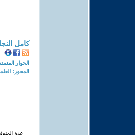
كامل النجا
الحوار المتمدن-العدد: 6280 - 9
المحور: العلما
عِدة المتوف