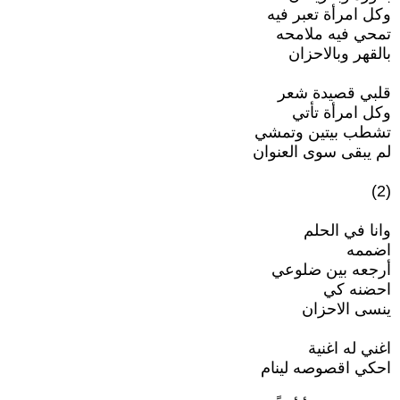
وكل امرأة تعبر فيه
تمحي فيه ملامحه
بالقهر وبالاحزان
قلبي قصيدة شعر
وكل امرأة تأتي
تشطب بيتين وتمشي
لم يبقى سوى العنوان
(2)
وانا في الحلم
اضممه
أرجعه بين ضلوعي
احضنه كي
ينسى الاحزان
اغني له اغنية
احكي اقصوصه لينام