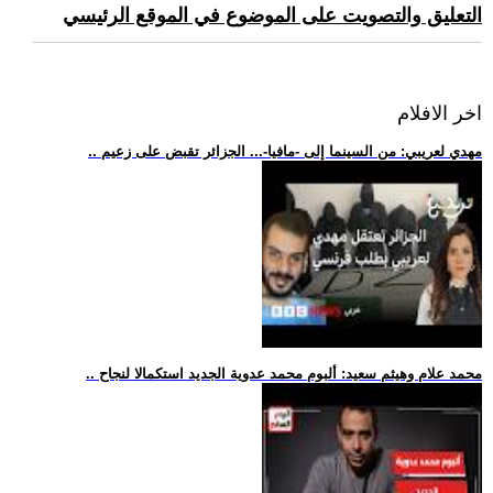
التعليق والتصويت على الموضوع في الموقع الرئيسي
اخر الافلام
.. مهدي لعريبي: من السينما إلى -مافيا-... الجزائر تقبض على زعيم
.. محمد علام وهيثم سعيد: ألبوم محمد عدوية الجديد استكمالا لنجاح