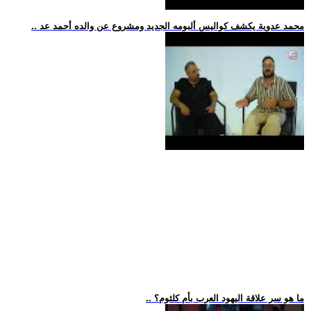
.. محمد عدوية يكشف كواليس ألبومه الجديد ومشروع عن والده أحمد عد
.. ما هو سر علاقة اليهود العرب بأم كلثوم؟