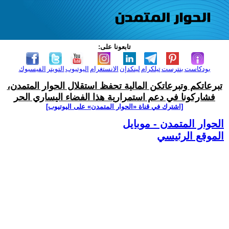
تابعونا على:
بودكاست
بنترست
تيلكرام
لينكدإن
الانستغرام
اليوتيوب
التويتر
الفيسبوك
تبرعاتكم وتبرعاتكن المالية تحفظ استقلال الحوار المتمدن،
فشاركونا في دعم استمرارية هذا الفضاء اليساري الحر
[اشترك في قناة ‫«الحوار المتمدن» على اليوتيوب]
الحوار المتمدن - موبايل
الموقع الرئيسي