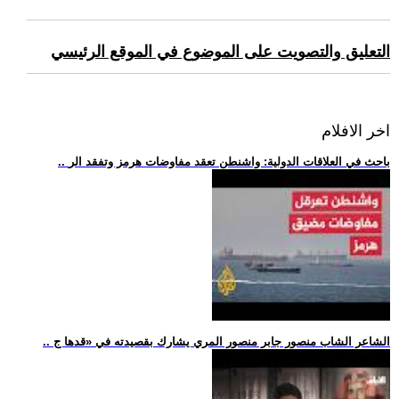
التعليق والتصويت على الموضوع في الموقع الرئيسي
اخر الافلام
.. باحث في العلاقات الدولية: واشنطن تعقد مفاوضات هرمز وتفقد الر
.. الشاعر الشاب منصور جابر منصور المري يشارك بقصيدته في «قدها ج