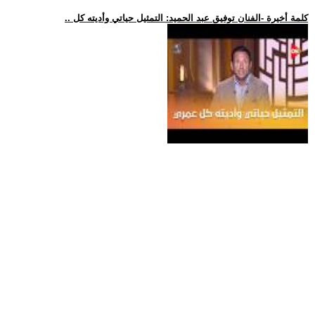
.. كلمة أخيرة -الفنان توفيق عبد الحميد: التمثيل حياتي وأديته كل