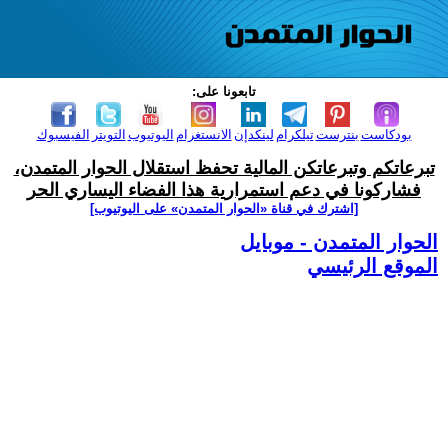
تابعونا على:
بودكاست
بنترست
تيلكرام
لينكدإن
الانستغرام
اليوتيوب
التويتر
الفيسبوك
تبرعاتكم وتبرعاتكن المالية تحفظ استقلال الحوار المتمدن،
فشاركونا في دعم استمرارية هذا الفضاء اليساري الحر
[اشترك في قناة ‫«الحوار المتمدن» على اليوتيوب]
الحوار المتمدن - موبايل
الموقع الرئيسي