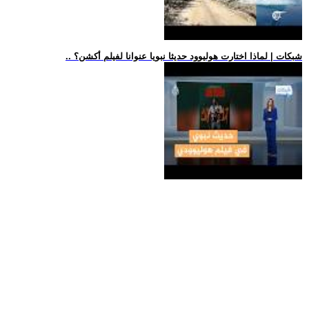
.. شبكات | لماذا اختارت هوليوود حديثا نبويا عنوانا لفيلم أكشن؟