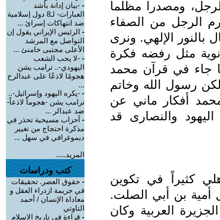
للرجل، ومصدرا مظلما
-
-بيان إدانة بأشد
العبارات- لـ8 دول إسلامية
رم الرجل من الصفاء
ضد انتهاكات إسرائ ...
-
الرئيس الإيراني يقول إن
 بالنور الإلهي. ونرى
التواصل مع المرشد
الأعلى مجتبى خامنئ ...
انوية مثل رفضه فكرة
-
-لا يحب الشعب
ما جاء في قرآن محمد
اليهودي-.. ترامب يشن
هجومًا لاذعًا على عبدالرح
لكن رسول الله وخاتم
...
-
-يكره اليهود وإسرائيل-..
. كما اعتنق محمد أفكار ماني عن
ترامب يشن -هجوماً لاذعاً-
ضد عبدالر ...
 اليهود والنصارى قد
-
أحزاب مسيحية تحذر في
مذكرة احتجاج من تغيير
ديموغرافي في سهل ...
المزيد.....
كتب ودراسات
ي كثيراً في تكوين
-
حقوق العصر. تحقيقات
في جريمة ازدراء العقل و
 أمية بن أبي الصلت.
معاداة الإنسان / أحمد
جزيرة العربية وكان
التاوتي
-
قراءة في تاريخ الاسلام