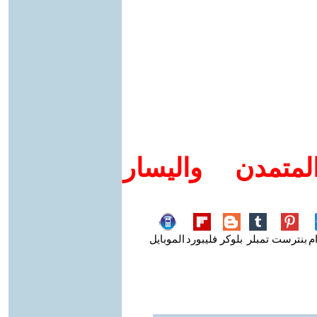
متمدن واليسار
م
بنترست
تمبلر
بلوكر
فليبورد
الموبايل