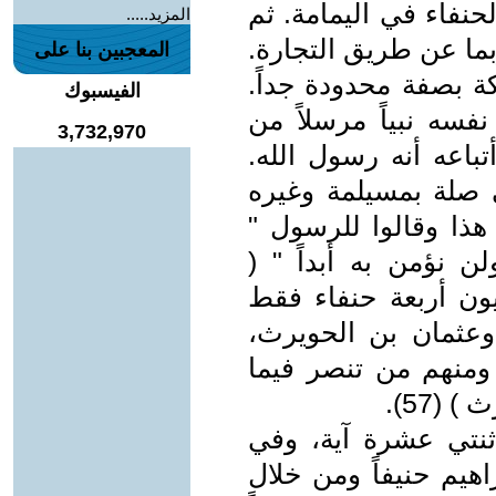
حنفاء في اليمامة. ثم
المزيد.....
بما عن طريق التجارة.
المعجبين بنا على
ة بصفة محدودة جداً.
الفيسبوك
سه نبياً مرسلاً من
3,732,970
اعه أنه رسول الله.
 صلة بمسيلمة وغيره
ذا وقالوا للرسول "
ن نؤمن به أبداً " (
كر الإخباريون أربعة حنفاء فقط
وعثمان بن الحويرث،
ومنهم من تنصر فيما
(57).
ثنتي عشرة آية، وفي
هيم حنيفاً ومن خلال