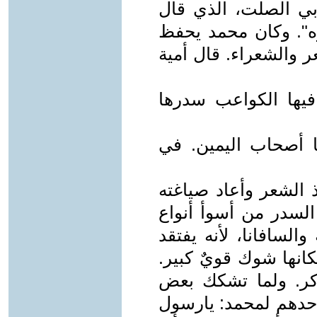
بي الصلت، الذي قال
ه". وكان محمد يحفظ
ر والشعراء. قال أمية
فيها الكواعب سدرها
ا أصحاب اليمين. في
 الشعر وأعاد صياغته
السدر من أسوأ أنواع
لسافانا، لأنه يفتقد
كانها شوك قويٌ كبير.
كر. ولما تشكك بعض
أحدهم لمحمد: يارسول