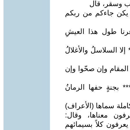
ب وسقر، قال
م يكن جاءكم من ربكم
وغرنا طول هذا العيشِ
إلا السلاسلُ والأغلالُ
المقام وإن صحّوا وإن
 بجنةٍ حفها الرمانُ
املة سماها (الأعراف)
فون معناها، وقال:
عرفون كلاً بسيمائهم