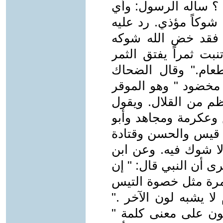
 ؟ سأله الرسول: وأي
شوكاً مؤذي. رد عليه
 فقد خض الله شوكه
بت ثمراً يفتق الثمر
طعام." وقال الضحاك
مخضود " وهو الموقر
ظم من القلال. ويقول
 وعكرمة ومجاهد وأبو
 قيس والحسن وقتادة
لا شوك فيه. وعن ابن
ى أن النبي قال: " إن
مرة مثل خصوة التيس
لا يشبه لون الآخر ."
ون على معنى كلمة "