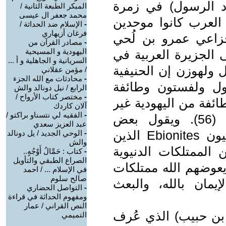
د الرسول) في زمرة
المبكر الطبعة الثانية /
محمد جعفر ال عيسى
يون إن العرب كانوا موحدين
-
الإسلام ضد الحداثة /
فرغان أزيهاري
خزاعي عمرو بن لُحي
-
مصادر القرآن من
اليهودية و المسيحية
ى الجزيرة العربية في
السريانية و الجاهلية و أ ...
 ولهوزن إن الحنيفية
/ مؤمن عقلاني
-
محادثات مع الله الجزء
قول ولفستون وطائفة
الرابع / نيل دونالد والش
-
مختصر كتاب الأرواح /
ئفة من اليهودية غير
آلان كاردك
-
الفقيه لي نتسناو براكتو /
أنها لم تؤمن بجوهر هذه الديانة (56). ويقول بعض
عبد العزيز سعدي
المستشرقين إن الأحناف هم الأبيونيون Ebionites الذين
-
الوحي الجديد / يل دونالد
والش
الممتلكات الدنيوية
-
كتاب : حَمَّالُ أَوْجُهٍ..
الصراع الطبقي والتأويل
يعوضهم الله ممتلكات
في الإسلام ... / احمد
صالح سلوم
يمان بالله، والبعث
-
التواصل الحضاري
ومفهوم الحداثة في قراءة
النص القراني / عمار
 بن حبيب) الذي عُرف
التميمي