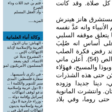
كل صلاة. وقد كانت
-
قثم بن عبد اللات وداء
الصرع
-
وأد العقل المسلم
المستشرق هانز هينرش
المزيد.....
نبياء وانه عدَّ نفسه
ا يتعلق موقفه السلبي
وكالة أنباء العلمانية
ى أساس انه صُلِبَ
-
الهباش: بيان الدول
العربية والإسلامية لإدانة
ي قد رفض فكرة الصلب
الانتهاكات الإس ...
-
المشروع بديلا عن
وعدها خرافة، وقال بمسيح روحي خالص (54). أعلن ماني
الانتماء.. كيف يصعد
المسلمون الأمريكيون لمو
بوذا والمسيح، فهؤلاء
...
كن حتى هذه الشذرات
-
في ذكرى تأسيسها..
سفارة فلسطين: المدى
، دينا جديدا وزوده
منبر للتنوير والكلمة ا ...
-
8 دول عربية وإسلامية
ان. وانتشرت المانوية
تدعو لوقف انتهاكات
إسرائيل وإقامة دولة ...
 حتى روما، وفي بلاد
-
وزراء خارجية 8 دول
عربية وإسلامية يدينون
انتهاكات إسرائيل في ...