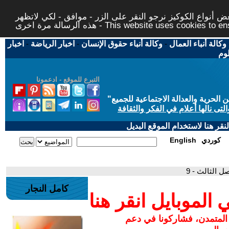
 أنواع الكوكيز نرجو النقر على الزر - موافق - لكي لاتظهر
This website uses cookies to ensure you ge
وكالة أنباء العمال
-
وكالة أنباء حقوق الإنسان
-
اخبار الرياضة
-
اخبار
لوم
التبرع للموقع - ادعمونا
حرية والعدالة الاجتماعية للجميع
"
تى نالها أعلام في الفكر والثقافة
قر هنا لاستخدام الموقع البديل
كوردي
English
صل الثالث - 9
كامل النجار
لموبايل انقر هنا
 المتمدن، فشاركونا في دعم