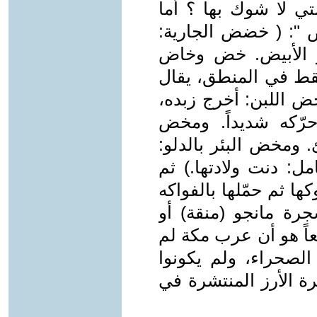
تي لا شوك بها ؟ أما
 ": ( خضض الجارية:
ز الأبيض. خض وخاض
سقط في المنطق، يقال
اللبن: أخرج زبده،
ّكه شديداً. ومخض
. ومخض البئر بالدلو:
مل: دنت ولادتها.) ثم
ها ثم حمّلها بالفواكه
جرة مانجو (منقة) أو
اً هو أن عرب مكة لم
لصحراء، ولم يكونوا
رة الأرز المنتشرة في