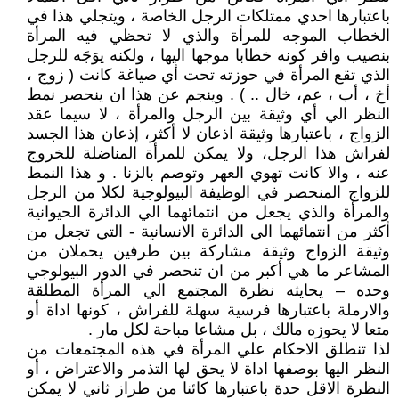
باعتبارها احدي ممتلكات الرجل الخاصة ، ويتجلي هذا في
الخطاب الموجه للمرأة والذي لا تحظي فيه المرأة
بنصيب وافر كونه خطابا موجها اليها ، ولكنه يوَجَه للرجل
الذي تقع المرأة في حوزته تحت أي صياغة كانت ( زوج ،
أخ ، أب ، عم، خال .. ) . وينجم عن هذا ان ينحصر نمط
النظر الي أي وثيقة بين الرجل والمرأة ، لا سيما عقد
الزواج ، باعتبارها وثيقة اذعان لا أكثر، إذعان هذا الجسد
لفراش هذا الرجل، ولا يمكن للمرأة المناضلة للخروج
عنه ، والا كانت تهوي العهر وتوصم بالزنا . و هذا النمط
للزواج المنحصر في الوظيفة البيولوجية لكلا من الرجل
والمرأة والذي يجعل من انتمائهما الي الدائرة الحيوانية
أكثر من انتمائهما الي الدائرة الانسانية - التي تجعل من
وثيقة الزواج وثيقة مشاركة بين طرفين يحملان من
المشاعر ما هي أكبر من ان تنحصر في الدور البيولوجي
وحده – يحايثه نظرة المجتمع الي المرأة المطلقة
والارملة باعتبارها فرسية سهلة للفراش ، كونها اداة أو
متعا لا يحوزه مالك ، بل مشاعا مباحة لكل مار .
لذا تنطلق الاحكام علي المرأة في هذه المجتمعات من
النظر اليها بوصفها اداة لا يحق لها التذمر والاعتراض ، أو
النظرة الاقل حدة باعتبارها كائنا من طراز ثاني لا يمكن