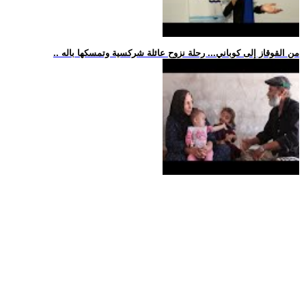
.. من القوقاز إلى كوباني... رحلة نزوح عائلة شركسية وتمسكها باله