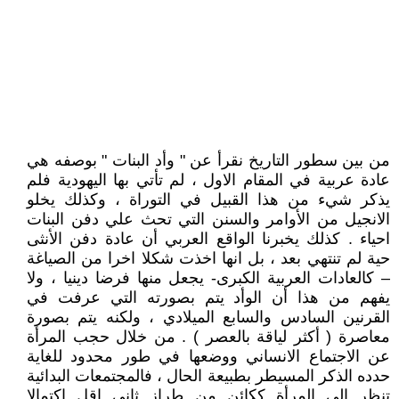
من بين سطور التاريخ نقرأ عن " وأد البنات " بوصفه هي
عادة عربية في المقام الاول ، لم تأتي بها اليهودية فلم
يذكر شيء من هذا القبيل في التوراة ، وكذلك يخلو
الانجيل من الأوامر والسنن التي تحث علي دفن البنات
احياء . كذلك يخبرنا الواقع العربي أن عادة دفن الأنثى
حية لم تنتهي بعد ، بل انها اخذت شكلا اخرا من الصياغة
– كالعادات العربية الكبرى- يجعل منها فرضا دينيا ، ولا
يفهم من هذا أن الوأد يتم بصورته التي عرفت في
القرنين السادس والسابع الميلادي ، ولكنه يتم بصورة
معاصرة ( أكثر لياقة بالعصر ) . من خلال حجب المرأة
عن الاجتماع الانساني ووضعها في طور محدود للغاية
حدده الذكر المسيطر بطبيعة الحال ، فالمجتمعات البدائية
تنظر الي المرأة ككائن من طراز ثاني اقل اكتمالا