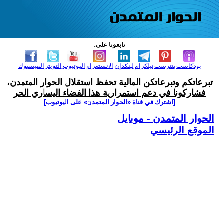
تابعونا على:
بودكاست
بنترست
تيلكرام
لينكدإن
الانستغرام
اليوتيوب
التويتر
الفيسبوك
تبرعاتكم وتبرعاتكن المالية تحفظ استقلال الحوار المتمدن،
فشاركونا في دعم استمرارية هذا الفضاء اليساري الحر
[اشترك في قناة ‫«الحوار المتمدن» على اليوتيوب]
الحوار المتمدن - موبايل
الموقع الرئيسي