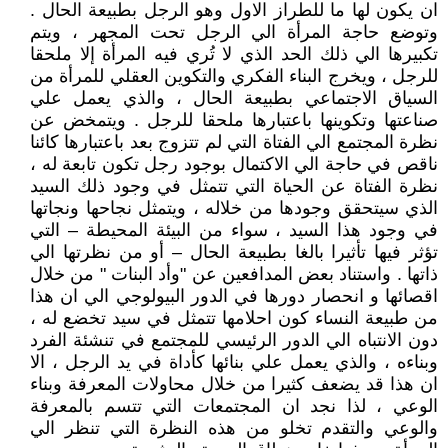
ان يكون لها ما للطراز الاول وهو الرجل بطبيعة الحال .
وتوضع حاجة المرأة الي الرجل تحت المجهر ، ويتم
تكبيرها الي ذلك الحد الذي لا تُري فيه المرأة إلا ملحقا
للرجل ، ويخرج البناء الفكري والتكوين العقلي للمرأة من
السياق الاجتماعي بطبيعة الحال ، والذي يعمل علي
صناعتها وتكوينها باعتبارها ملحقا للرجل . ويتمخض عن
نظرة المجتمع الي الفتاة التي لم تتزوج بعد باعتبارها كائنا
ناقص في حاجة الي الاكتمال بوجود رجل تكون تابعة له ،
نظرة الفتاة عن الحياة التي تتمثل في وجود ذلك السيد
الذي سيتحقق وجودها من خلاله ، ويتمثل نجاحها ونجاتها
في وجود هذا السيد ، سواء من البيئة المحيطة – التي
تؤثر فيها تأثيرا بالغا بطبيعة الحال – أو من نظرتها الي
ذاتها . واستناد بعض المدافعين عن "وأد البنات " من خلال
اقصائها و انحصار دورها في الدور البيولوجي الي ان هذا
من طبيعة النساء كون احلامها تتمثل في سيد تخضع له ،
دون الانتباه الي الدور الرئيسي للمجتمع في تنشئة الفرد
وبناءه ، والذي يعمل علي بنائها كأداة في يد الرجل ، الا
ان هذا قد يضعف كثيرا من خلال محاولات المعرفة وبناء
الوعي ، لذا نجد ان المجتمعات التي تتسم بالمعرفة
والوعي والتقدم تخلو من هذه النظرة التي تنظر الي