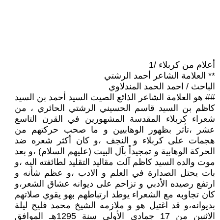
أعلام من كربلاء /1
** العلامة الشاعر أحمد الرشتي
الباحث / احمد الحمد المندلاوي
## هو العلامة الشاعر الذائع الصيت السيد أحمد بن السيد
كاظم بن السيد قاسم الحسيني الرشتي الحائري ، من
شعراء كربلاء المقدسة المشهورين في القرن التاسع
عشر ،تأثر بظهور الوهابيين و ما صحب حركتهم من
هجمات على كربلاء و النجف ،و كان أكثر شعره ضد
الحركة الوهابية و تمجيداً بآل البيت (عليهم السلام) ،و بعد
موت والده السيد كاظم آلت مقاليد التقليد لطائفته اليه ،و
بات يحتل الصدارة في العلم و الادب ،و عظم شأنه و
ارتفع رصيده الأدبي و تزاحم على ديوانه عشاق الشعر،و
كان تجاوبه مع الشعراء يوطد ارتباطهم بهو يقوي صلاتهم
بديوانه،و قد اغتيل هو و ملازمه الشيخ محمد فليح ليلة
الاثنين من 17 جمادى الأولى سنة 1295هـ الموافق