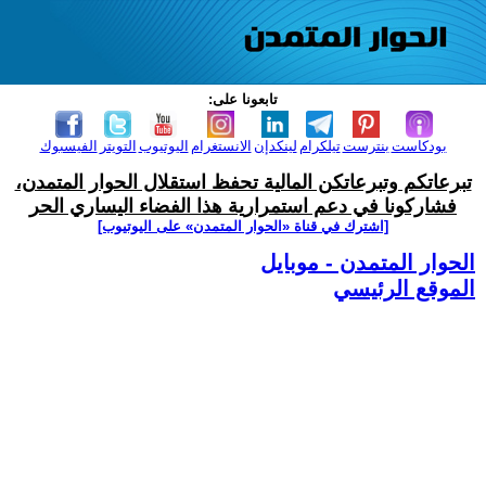
تابعونا على:
بودكاست
بنترست
تيلكرام
لينكدإن
الانستغرام
اليوتيوب
التويتر
الفيسبوك
تبرعاتكم وتبرعاتكن المالية تحفظ استقلال الحوار المتمدن،
فشاركونا في دعم استمرارية هذا الفضاء اليساري الحر
[اشترك في قناة ‫«الحوار المتمدن» على اليوتيوب]
الحوار المتمدن - موبايل
الموقع الرئيسي