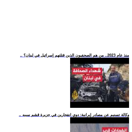
.. منذ عام 2023.. من هم الصحفيون الذين قتلتهم إسرائيل في لبنان؟
.. وكالة تسنيم عن مصادر إيرانية: دوي انفجارين في جزيرة قشم سببه