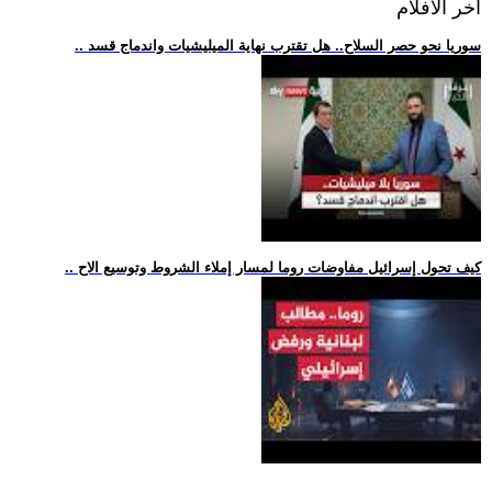
اخر الافلام
.. سوريا نحو حصر السلاح.. هل تقترب نهاية الميليشيات واندماج قسد
.. كيف تحول إسرائيل مفاوضات روما لمسار إملاء الشروط وتوسيع الاح