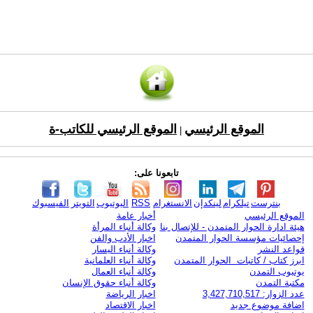
الموقع الرئيسي
الموقع الرئيسي للكاتب-ة
|
تابعونا على:
بنترست
تيلكرام
لينكدإن
الانستغرام
RSS
اليوتيوب
التويتر
الفيسبوك
الموقع الرئيسي
أخبار عامة
هيئة ادارة الحوار المتمدن - للإتصال بنا
وكالة أنباء المرأة
إحصائيات مؤسسة الحوار المتمدن
اخبار الأدب والفن
قواعد النشر
وكالة أنباء اليسار
ابرز كتاب / كاتبات الحوار المتمدن
وكالة أنباء العلمانية
يوتيوب التمدن
وكالة أنباء العمال
مكتبة التمدن
وكالة أنباء حقوق الإنسان
عدد الزوار: 3,427,710,517
اخبار الرياضة
اضافة موضوع جديد
اخبار الاقتصاد