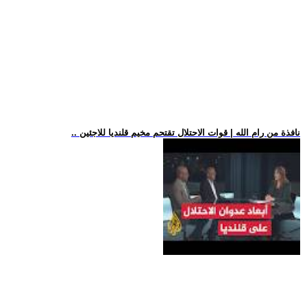
.. نافذة من رام الله | قوات الاحتلال تقتحم مخيم قلنديا للاجئين