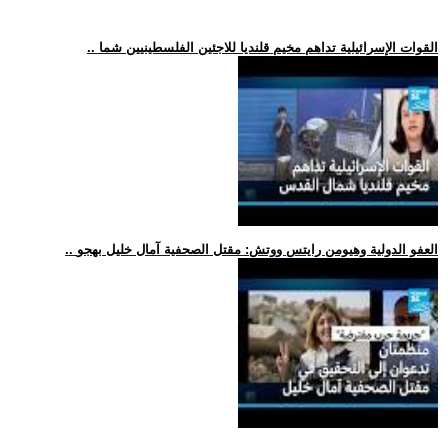
.. القوات الإسرائيلية تداهم مخيم قلنديا للاجئين الفلسطينيين شما
.. العفو الدولية وهيومن رايتس ووتش: مقتل الصحفية آمال خليل بهجو