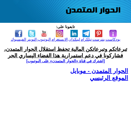
تابعونا على:
بودكاست
بنترست
تيلكرام
لينكدإن
الانستغرام
اليوتيوب
التويتر
الفيسبوك
تبرعاتكم وتبرعاتكن المالية تحفظ استقلال الحوار المتمدن،
فشاركونا في دعم استمرارية هذا الفضاء اليساري الحر
[اشترك في قناة ‫«الحوار المتمدن» على اليوتيوب]
الحوار المتمدن - موبايل
الموقع الرئيسي