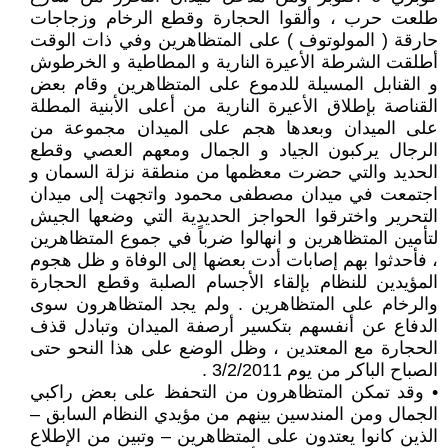
طلعت حرب ، وألقوا الحجارة وقطع الرخام وزجاجات
حارقة ( المولوتوف ) على المتظاهرين وفي ذات الوقت
أطلقت الشرطة الأعيرة النارية و المطاطية و الخرطوش
و القنابل المسيلة للدموع على المتظاهرين وقام بعض
القناصة بإطلاق الأعيرة النارية من أعلى الأبنية المطلة
على الميدان وبعدها هجم على الميدان مجموعة من
الرجال يركبون الجياد و الجمال ومعهم العصي وقطع
الحديد والتي حضرت معظمها من منطقة نزلة السمان و
اجتمعت في ميدان مصطفى محمود واتجهت إلى ميدان
التحرير واخترقوا الحواجز الحديدية التي وضعها الجيش
لتأمين المتظاهرين و انهالوا ضرباً في جموع المتظاهرين
، فأحدثوا بهم إصابات أدت بعضها إلى الوفاة و ظل هجوم
المؤيدين للنظام بإلقاء الأجسام الصلبة وقطع الحجارة
والرخام على المتظاهرين . ولم يجد المتظاهرون سوى
الدفاع عن أنفسهم بتكسير أرصفة الميدان وتبادل قذف
الحجارة مع المعتدين ، وظل الوضع على هذا النحو حتى
الصباح الباكر من يوم 3/2/2011 .
• وقد تمكن المتظاهرون من التحفظ على بعض راكبي
الجمال ومن المندسين بينهم من مؤيدي النظام السابق –
الذين كانوا يعتدون على المتظاهرين – وتبين من الإطلاع