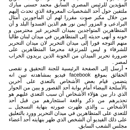
المؤيدين للرئيس المصري السابق محمد حسنى مبارك
ملتفين حول أحد الشخصيات المعروفة الذي تحدث إليهم
من خلال مكبر صوت مقررا لهم أن المأجورين أمثال
البرادعى و المزور أيمن نور هم الذين افسدوا البلد و أن
المتظاهرين المتواجدين بميدان التحرير غير محترمين و
خونه و أنهى حديثه إلى المتظاهرين في ميدان لبنان طالبا
منهم التوجه فورا إلى ميدان التحرير لان ميدان التحرير
للشرفاء و ليس للمرتزقة محرضا المتظاهرين على
ضرورة تحرير الميدان من الخونة الذين يريدون الخراب
لمصر .
• أرسل إلى الصفحة الرئيسية للجنة التحقيق و تقصى
الحقائق بموقع facebook فيديو بمشاهدته تبين انه
يتضمن قيام بعض الأشخاص بالتعدي على آخرين
بالأسلحة البيضاء أمام بوابة أحد القصور و يبين من الحوار
الذي دار بين هؤلاء الأشخاص أن سبب التعدي عليهم هو
تحذيرهم من ذكر واقعة استئجارهم من قبل أحد
الأشخاص ــ والذي ظهرت صورته بنهاية التسجيل ــ
للتعدي على المتظاهرين في ميدان التحرير وورد بالتعليق
على ذلك الفيديو أن الشخص الذي ظهر بنهايته أحد أعضاء
مجلس الشعب السابق.