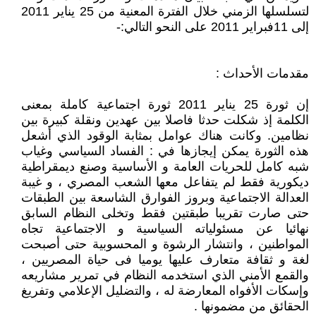
لتسلسلها الزمني خلال الفترة المعنية من 25 يناير 2011
إلى 11فبراير 2011 على النحو التالي:-
مقدمات الأحداث :
إن ثورة 25 يناير 2011 ثورة اجتماعية كاملة بمعنى
الكلمة إذ شكلت حدثا فاصلا بين عهدين ونقلة كبيرة بين
نظامين. وكانت هناك عوامل بمثابة الوقود الذي أشعل
هذه الثورة يمكن إيجازها في : الفساد السياسي وغياب
شبه كامل للحريات العامة و الأساسية وصنع ديمقراطية
ديكورية فقط لم يتفاعل معها الشعب المصري ، و غيبة
العدالة الاجتماعية وبروز الفوارق الشاسعة بين الطبقات
حتى صارت تقريبا طبقتين فقط وتخلى النظام السابق
نهائيا عن مسئولياته السياسية و الاجتماعية تجاه
المواطنين ، وانتشار الرشوة و المحسوبية حتى أصبحت
لغة و ثقافة متعارف عليها يوميا فى حياة المصريين ،
والقمع الأمني الذي استخدمه النظام في تمرير مشاريعه
وإسكات الأفواه المعارضة له ، والتضليل الإعلامي وتفريغ
الحقائق من مضمونها .