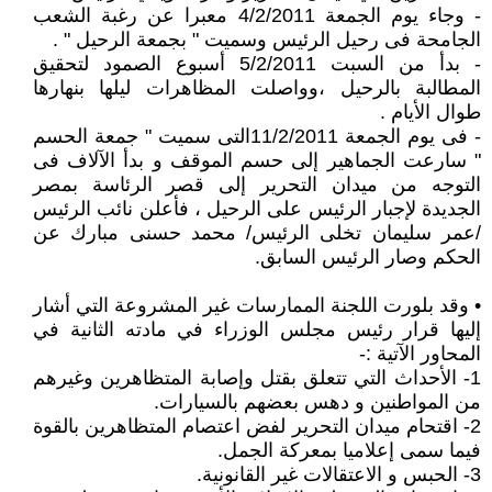
- وجاء يوم الجمعة 4/2/2011 معبرا عن رغبة الشعب
الجامحة فى رحيل الرئيس وسميت " بجمعة الرحيل " .
- بدأ من السبت 5/2/2011 أسبوع الصمود لتحقيق
المطالبة بالرحيل ،وواصلت المظاهرات ليلها بنهارها
طوال الأيام .
- فى يوم الجمعة 11/2/2011التى سميت " جمعة الحسم
" سارعت الجماهير إلى حسم الموقف و بدأ الآلاف فى
التوجه من ميدان التحرير إلى قصر الرئاسة بمصر
الجديدة لإجبار الرئيس على الرحيل ، فأعلن نائب الرئيس
/عمر سليمان تخلى الرئيس/ محمد حسنى مبارك عن
الحكم وصار الرئيس السابق.
• وقد بلورت اللجنة الممارسات غير المشروعة التي أشار
إليها قرار رئيس مجلس الوزراء في مادته الثانية في
المحاور الآتية :-
1- الأحداث التي تتعلق بقتل وإصابة المتظاهرين وغيرهم
من المواطنين و دهس بعضهم بالسيارات.
2- اقتحام ميدان التحرير لفض اعتصام المتظاهرين بالقوة
فيما سمى إعلاميا بمعركة الجمل.
3- الحبس و الاعتقالات غير القانونية.