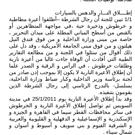
إطــــلاق النـــار والدهس بالسيارات
1/1 تبين للجنة أن رجال الشرطة –أطلقوا أعيرة مطاطية
و خرطوش وذخيرة حية ،في مواجهة المتظاهرين أو
بالقنص من أسطح المباني المطلة على ميدان التحرير ،
خاصة من مبنى وزارة الداخلية و من فوق فندق النيل
هيلتون و من فوق مبنى الجامعة الأمريكية ، وقد دل على
ذلك أقوال من سئلوا في اللجنة و من مطالعة التقارير
الطبية التي أفادت أن الوفاة جاءت غالبا من أعيرة نارية
وطلقات خرطوش ، في الرأس و الرقبة و الصدر علما
أن إطلاق الأعيرة النارية لا يكون إلا بموجب إذن صادر من
لجنة برئاسة وزير الداخلية وكبار ضباط وزارة الداخلية،
يسلسل- بالتدرج الرئاسي إلى رجال الشرطة الذين
يقومون بتنفيذه.
وقد بدأ إطلاق الأعيرة النارية يوم 25/1/2011 في مدينة
السويس ثم تواصل إطلاق الأعيرة النارية و الخرطوش
فى سائر محافظات القطر سيما في القاهرة و الجيزة و
الإسكندرية و الإسماعيلية و الدقهلية و القليوبية والغربية
و الشرقية الفيوم و بني سويف و أسيوط و أسوان و
شمال سيناء .