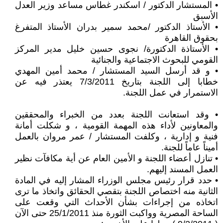
• المستشار الدكتور / اسكندر غطاس مساعد وزير العدل
الأسبق
• الأستاذ الدكتور /محمد سمير بدران الأستاذ المتفرغ
بحقوق القاهرة
• الأستاذة الدكتورة/ نجوى حسين خليل مدير المركز
القومي للبحوث الاجتماعية والجنائية
• و قد أرسل السيد المستشار / محمد أمين المهدي
خطابا إلى اللجنة بتاريخ 7/3/2011 يعتذر فيه عن
الاستمرار في عمل اللجنة.
• وقد استعانت اللجنة بعدد من الخبراء والمحققين
والمعاونين لأداء هذه المهمة القومية ، و شكلت أمانة
فنية و إدارية ، وكلفت المستشار / عمر مروان بالعمل
أميناً عاماً للجنة.
• تنازل أعضاء اللجنة و الأمين العام عن أية مكافآت نظير
العمل المسند إليهم.
• حدد قرار رئيس مجلس الوزراء المشار إليه في المادة
الثانية منه اختصاص اللجنة بتقصي الحقائق واتخاذ ما ترى
اتخاذه من إجراءات بشأن الأحداث التي وقعت على
الساحة المصرية وواكبت الثورة منذ 25/1/2011 حتى الآن