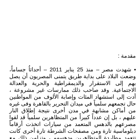
مقدمة :
• شهدت مصر – منذ 25 يناير 2011 – أحداثاُ جساماً،
وضعت البلاد على بداية طريق يتمنى المصريون أن يصل
بهم إلى الاستقرار والديمقراطية والحرية والعدالة
الاجتماعية. وقد صاحب ذلك ممارسات غير مشروعة ،
أدت إلى استشهاد المئات وإصابة الألوف من المواطنين
حال تجمعهم سلمياً في ميدان التحرير بالقاهرة وفى غيره
من أماكن مشابهة في مدن أخرى نتيجة إطلاق النار
عليهم ، بل إن عدداً كبيراً من المتظاهرين سلمياً قد لقوا
مصرعهم بالدهس المتعمد من سيارات اتخذت أرقاماً
دبلوماسية تارة ومن مصفحات الشرطة تارة أخرى كانت
تتعمد مطاردة المتظاهرين ودهسهم ، وتزامن ذلك مع