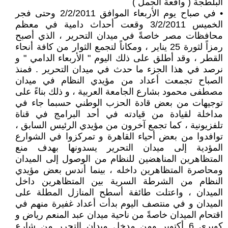
البلطجة ( واقعة الجمل )
• في صباح يوم الأربعاء الموافق 2/2/2011 وحتى فجر
الخميس 3/2/2011 وقعت أحداث دامية في معظم
محافظات مصر خاصةً في ميدان التحرير ، الذي أصبح
رمزاً لثورة 25 يناير ، ومكاناً لتجمع الثوار من كافة أنحاء
القطر ، وقد أطلق على ذلك اليوم " الأربعاء الدامي " و
نرصد في هذا الجزء ما حدث في ميدان التحرير . فمنذ
الصباح تجمعت أعداد من مؤيدي النظام في ميدان
مصطفى محمود بشارع الجامعة العربية ، و ذلك بناءً على
توجيهات من بعض قادة الحزب الوطني حسبما جاء في
مداخلة لقيادة من قيادته في أحد البرامج في قناة
تلفزيونية ، كما تجمع آخرون من مؤيدي الرئيس السابق ،
توافدوا من بعض أحياء القاهرة و تمركزوا في الشوارع
المؤدية إلى ميدان التحرير يسدونها بهدف منع
المتظاهرين المناهضين للنظام من الوصول إلى الميدان
ومحاصرة المتظاهرين داخله ، بينما أندس بعض مؤيدي
النظام من الشرطة السرية بين المتظاهرين داخل
الميدان ، واعتلت طائفة أسطح المنازل المطلة على
الميدان و في منتصف اليوم بدأت أعداد غفيرة منهم في
اقتحام الميدان خاصةً من ناحية ميدان عبد المنعم رياض و
كوبري 6 أكتوبر ومن مدخل ميدان التحرر من شارع