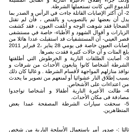
وذلك جراء إطلاق الأعيرة النارية و القنابل المسيلة
للدموع التي كانت تستعملها الشرطة.
2- أن أكثر الإصابات القاتلة جاءت في الرأس و الصدر بما
يدل أن بعضها تم بالتصويب و بالقنص ، فأن لم تقتل
الضحايا فقد شوهت الوجه و أتلفت العيون ، فقد كشفت
الزيارات و أقوال الشهود و الأطباء- خاصة في مستشفى
قصر العيني- أن المستشفيات قد استقبلت عددا هائلا من
إصابات العيون خاصة فى يومي 28 يناير ،2 فبراير 2011
بلغ المئات و أن حالات كثيرة فقدت بصرها.
3- أصابت الطلقات النارية و الخرطوش التي أطلقتها
الشرطة أشخاصا كانوا يتابعون الأحداث من شرفات و
نوافذ منازلهم المواجهة لأقسام الشرطة . و غالبا كان ذلك
بسبب إطلاق النار عشوائيا أو لمنعهم من تصوير ما يحدث
من اعتداءات على الأشخاص.
4- طالت الأعيرة النارية أطفالا و أشخاصا تواجدوا
مصادفة فى مكان الأحداث.
5- سحقت سيارات الشرطة المصفحة عمدا بعض
المتظاهرين.
ثالثا :- صدور أمر باستعمال الأسلحة النارية من شخص