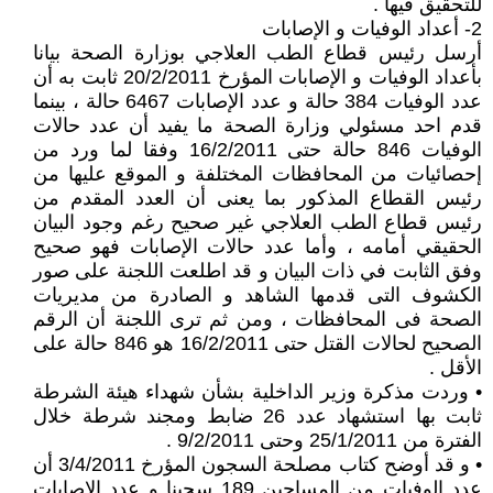
للتحقيق فيها .
2- أعداد الوفيات و الإصابات
أرسل رئيس قطاع الطب العلاجي بوزارة الصحة بيانا
بأعداد الوفيات و الإصابات المؤرخ 20/2/2011 ثابت به أن
عدد الوفيات 384 حالة و عدد الإصابات 6467 حالة ، بينما
قدم احد مسئولي وزارة الصحة ما يفيد أن عدد حالات
الوفيات 846 حالة حتى 16/2/2011 وفقا لما ورد من
إحصائيات من المحافظات المختلفة و الموقع عليها من
رئيس القطاع المذكور بما يعنى أن العدد المقدم من
رئيس قطاع الطب العلاجي غير صحيح رغم وجود البيان
الحقيقي أمامه ، وأما عدد حالات الإصابات فهو صحيح
وفق الثابت في ذات البيان و قد اطلعت اللجنة على صور
الكشوف التى قدمها الشاهد و الصادرة من مديريات
الصحة فى المحافظات ، ومن ثم ترى اللجنة أن الرقم
الصحيح لحالات القتل حتى 16/2/2011 هو 846 حالة على
الأقل .
• وردت مذكرة وزير الداخلية بشأن شهداء هيئة الشرطة
ثابت بها استشهاد عدد 26 ضابط ومجند شرطة خلال
الفترة من 25/1/2011 وحتى 9/2/2011 .
• و قد أوضح كتاب مصلحة السجون المؤرخ 3/4/2011 أن
عدد الوفيات من المساجين 189 سجينا و عدد الإصابات