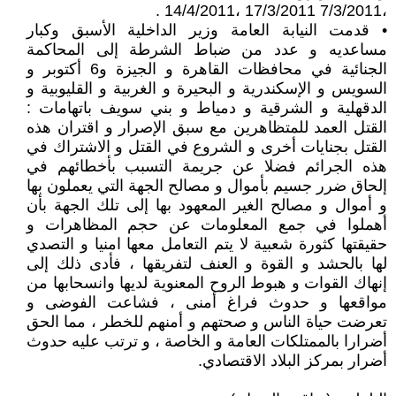
،7/3/2011 17/3/2011 ،14/4/2011 .
• قدمت النيابة العامة وزير الداخلية الأسبق وكبار
مساعديه و عدد من ضباط الشرطة إلى المحاكمة
الجنائية في محافظات القاهرة و الجيزة و6 أكتوبر و
السويس و الإسكندرية و البحيرة و الغربية و القليوبية و
الدقهلية و الشرقية و دمياط و بني سويف باتهامات :
القتل العمد للمتظاهرين مع سبق الإصرار و اقتران هذه
القتل بجنايات أخرى و الشروع في القتل و الاشتراك في
هذه الجرائم فضلا عن جريمة التسبب بأخطائهم في
إلحاق ضرر جسيم بأموال و مصالح الجهة التي يعملون بها
و أموال و مصالح الغير المعهود بها إلى تلك الجهة بأن
أهملوا في جمع المعلومات عن حجم المظاهرات و
حقيقتها كثورة شعبية لا يتم التعامل معها امنيا و التصدي
لها بالحشد و القوة و العنف لتفريقها ، فأدى ذلك إلى
إنهاك القوات و هبوط الروح المعنوية لديها وانسحابها من
مواقعها و حدوث فراغ أمنى ، فشاعت الفوضى و
تعرضت حياة الناس و صحتهم و أمنهم للخطر ، مما الحق
أضرارا بالممتلكات العامة و الخاصة ، و ترتب عليه حدوث
أضرار بمركز البلاد الاقتصادي.