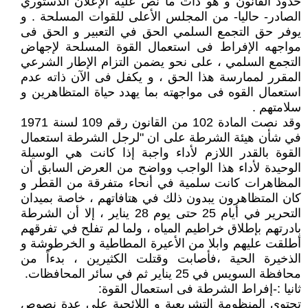
حدود القانون و هو ذات ما نص علية الإعلان الدستوري
الصادر- حاليا- من المجلس الأعلى للقوات المسلحة . و
يوفر حق التجمع السلمي الحق في التعبير و الحق فى
مواجهه الإفراط فى استعمال القوة المسلحة لإجهاض
التجمع السلمي ، على نحو يضمن التزام الإطار الشرعي
المقرر لممارسة هذا الحق ، و يكفل فى الآن ذاته عدم
استعمال القوه فى مواجهته بما يهدد حياة المتظاهرين و
سلامتهم .
وقد نصت المادة 102 من القانون رقم 109 لسنة 1971
في شأن هيئة الشرطة على ان "لرجل الشرطة استعمال
القوة بالقدر اللازم لأداء واجبة إذا كانت هي الوسيلة
الوحيدة لأداء هذا الواجب وواضح من العرض السابق أن
المظاهرات كانت سلمية في أنحاء متفرقة من القطر و
كان المتظاهرون يبدون ذلك في هتافاتهم ، خاصة بميدان
التحرير في أيام 25 حتى يوم 28 يناير ، إلا أن الشرطة
بادرتهم بإطلاق خراطيم المياه ، ولما لم تفلح في تفرقهم
أطلقت عليهم وابلا من الأعيرة المطاطية و الخرطوشة و
الذخيرة الحية ،فأصابت وقتلت الكثيرين ، بدءاً من
محافظة السويس في 25 يناير ثم في سائر المحافظات.
ثانيا :-إفراط الشرطة فى استعمال القوة:
تحتوى المنظومة التشريعية و اللائحية على عدة نصوص