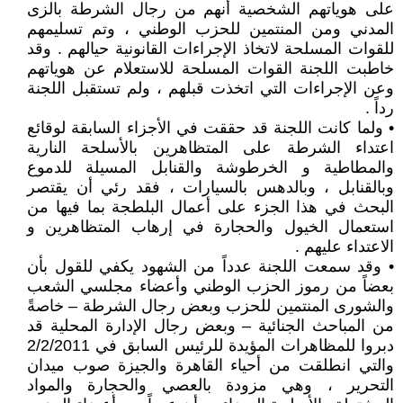
على هوياتهم الشخصية أنهم من رجال الشرطة بالزى
المدني ومن المنتمين للحزب الوطني ، وتم تسليمهم
للقوات المسلحة لاتخاذ الإجراءات القانونية حيالهم . وقد
خاطبت اللجنة القوات المسلحة للاستعلام عن هوياتهم
وعن الإجراءات التي اتخذت قبلهم ، ولم تستقبل اللجنة
رداً .
• ولما كانت اللجنة قد حققت في الأجزاء السابقة لوقائع
اعتداء الشرطة على المتظاهرين بالأسلحة النارية
والمطاطية و الخرطوشة والقنابل المسيلة للدموع
وبالقنابل ، وبالدهس بالسيارات ، فقد رئي أن يقتصر
البحث في هذا الجزء على أعمال البلطجة بما فيها من
استعمال الخيول والحجارة في إرهاب المتظاهرين و
الاعتداء عليهم .
• وقد سمعت اللجنة عدداً من الشهود يكفي للقول بأن
بعضاً من رموز الحزب الوطني وأعضاء مجلسي الشعب
والشورى المنتمين للحزب وبعض رجال الشرطة – خاصةً
من المباحث الجنائية – وبعض رجال الإدارة المحلية قد
دبروا للمظاهرات المؤيدة للرئيس السابق في 2/2/2011
والتي انطلقت من أحياء القاهرة والجيزة صوب ميدان
التحرير ، وهي مزودة بالعصي والحجارة والمواد