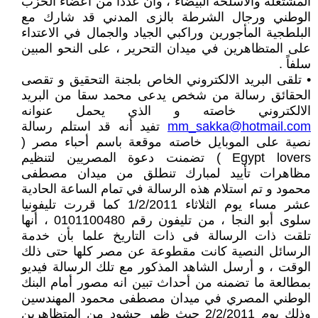
المشتعلة والأسلحة البيضاء ، وأن عدداً من أعضاء الحزب
الوطني ورجال الشرطة بالزى المدني قد شارك مع
البلطجية المأجورين وراكبي الجياد والجمال في الاعتداء
على المتظاهرين في ميدان التحرير ، على النحو المبين
سلفاً .
• تلقى البريد الالكتروني الخاص بلجنة التحقيق و تقصى
الحقائق رسالة من شخص يدعى محمد سقا من البريد
الالكتروني خاصته و الذي يحمل عنوانه
mm_sakka@hotmail.com
تفيد أنه قد استلم رسالة
نصية على الموبايل خاصته موقعة باسم أحباء مصر (
Egypt lovers ) تضمنت دعوة المصريين لتنظيم
مظاهرات تأييد لمبارك تنطلق من ميدان مصطفى
محمود و تم استلام هذه الرسالة في تمام الساعة الحادية
عشر مساء يوم الثلاثاء 1/2/2011 كما قررت تليفونيا
سلوى أبو النجا ، من تليفون رقم 0101100480 ، أنها
تلقت ذات الرسالة فى ذات التاريخ علما بأن خدمة
الرسائل النصية كانت مقطوعة عن مصر كلها حتى ذلك
الوقت ، و أرسل الشاهد المذكور مع تلك الرسالة فيديو
بمطالعة ما تضمنه من أحداث تبين انه مصور أمام البنك
الوطني المصري في ميدان مصطفى محمود المهندسين
وذلك يوم 2/2/2011 حيث ظهر حشود من المتظاهرين