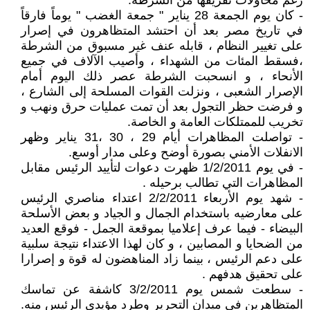
رغم محاولات تفريقها من الشرطة.
- كان يوم الجمعة 28 يناير " جمعة الغضب " يوماً فارقاً
في تاريخ مصر بعد أن احتشد المتظاهرون في إصرار
على تغيير النظام ، قابله عنف غير مسبوق من الشرطة
،فسقط المئات من الشهداء ، وأصيب الآلاف في جميع
الأنحاء ، و انسحبت الشرطة عصر ذلك اليوم أمام
الإصرار الشعبى ، ونزلت القوات المسلحة إلى الشارع ،
و فرضت حظر التجول بعد أن تمت عمليات حرق ونهب و
تخريب للممتلكات العامة و الخاصة.
- تواصلت المظاهرات أيام 29 ، 30 ،31 يناير وظهر
الانفلات الأمني بصورة أوضح وعلى مدار أوسع.
- في يوم 1/2/2011 ظهرت دعوات لتأييد الرئيس مقابل
المظاهرات التي تطالب برحيله .
- شهد يوم الأربعاء 2/2/2011 اعتداء مناصري الرئيس
على معارضيه باستخدام الجمال و الجياد و بعض الأسلحة
البيضاء - فيما عرف إعلاميا بموقعة الجمل - فوقع العديد
من الضحايا و المصابين ، و كان لهذا الاعتداء نتيجة سلبية
على دعم الرئيس ، بينما زاد المناهضون له قوة و إصرارا
على تحقيق هدفهم .
- سطعت شمس يوم 3/2/2011 كاشفة عن تماسك
المتظاهرين في ميدان التحرير وطرد مؤيدي الرئيس منه.