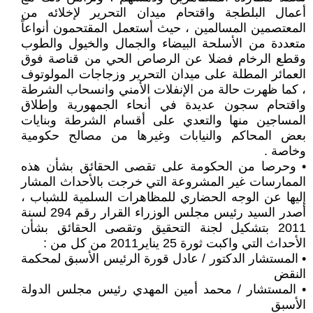
أعمال البلطجة واقتحام ميدان التحرير لإخلائه من
المعتصمين المسالمين ، حيث أستعمل المقتحمون أنواعاً
متعددة من الأسلحة البيضاء والجمال والخيول والطوب
وقطع الرخام فضلا عن الرصاص الحي من قناصة فوق
العمائر المطلة على ميدان التحرير وزجاجات المولوتوف
، كما ظهرت حالة من الإنفلات الأمني وانسحاب الشرطة
واقتحام سجون عديدة في أنحاء الجمهورية وإطلاق
المساجين منها والتعدي على أقسام الشرطة وبنايات
بعض المحاكم والنيابات وغيرها من مصالح حكومية
وخاصة .
• وحرصا من الحكومة على تقصى الحقائق بشأن هذه
الممارسات غير المشروعة التي خرجت بالأحداث المشار
إليها عن الوجه الحضاري للمظاهرات السلمية للشباب ،
أصدر السيد رئيس مجلس الوزراء القرار رقم 294 لسنة
2011 بتشكيل لجنة التحقيق وتقصى الحقائق بشأن
الأحداث التي واكبت ثورة 25 يناير2011 من كل من :
• المستشار الدكتور / عادل قورة الرئيس الأسبق لمحكمة
النقض
• المستشار / محمد أمين المهدي رئيس مجلس الدولة
الأسبق