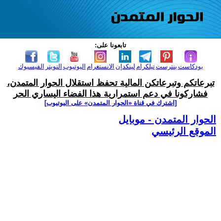
تابعونا على:
بودكاست
بنترست
تيلكرام
لينكدإن
الانستغرام
اليوتيوب
التويتر
الفيسبوك
تبرعاتكم وتبرعاتكن المالية تحفظ استقلال الحوار المتمدن،
فشاركونا في دعم استمرارية هذا الفضاء اليساري الحر
[اشترك في قناة ‫«الحوار المتمدن» على اليوتيوب]
الحوار المتمدن - موبايل
الموقع الرئيسي