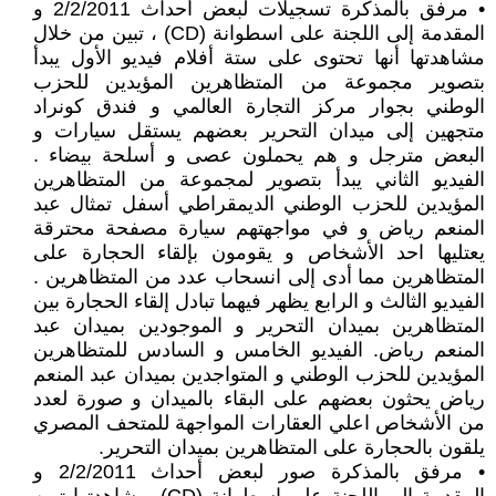
• مرفق بالمذكرة تسجيلات لبعض أحداث 2/2/2011 و
المقدمة إلى اللجنة على اسطوانة (CD) ، تبين من خلال
مشاهدتها أنها تحتوى على ستة أفلام فيديو الأول يبدأ
بتصوير مجموعة من المتظاهرين المؤيدين للحزب
الوطني بجوار مركز التجارة العالمي و فندق كونراد
متجهين إلى ميدان التحرير بعضهم يستقل سيارات و
البعض مترجل و هم يحملون عصى و أسلحة بيضاء .
الفيديو الثاني يبدأ بتصوير لمجموعة من المتظاهرين
المؤيدين للحزب الوطني الديمقراطي أسفل تمثال عبد
المنعم رياض و في مواجهتهم سيارة مصفحة محترقة
يعتليها احد الأشخاص و يقومون بإلقاء الحجارة على
المتظاهرين مما أدى إلى انسحاب عدد من المتظاهرين .
الفيديو الثالث و الرابع يظهر فيهما تبادل إلقاء الحجارة بين
المتظاهرين بميدان التحرير و الموجودين بميدان عبد
المنعم رياض. الفيديو الخامس و السادس للمتظاهرين
المؤيدين للحزب الوطني و المتواجدين بميدان عبد المنعم
رياض يحثون بعضهم على البقاء بالميدان و صورة لعدد
من الأشخاص اعلي العقارات المواجهة للمتحف المصري
يلقون بالحجارة على المتظاهرين بميدان التحرير.
• مرفق بالمذكرة صور لبعض أحداث 2/2/2011 و