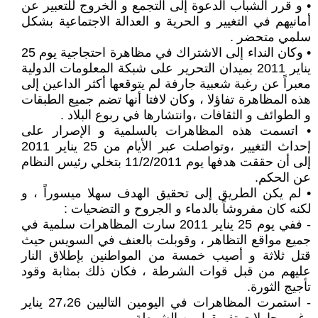
• و قرر الشباب الدعوة إلى التجمع و الخروج للتعبير عن
أمانيهم في التغيير و الحرية و العدالة الاجتماعية بشكل
سلمي متحضر .
• وكان النداء إلى الاشتراك في مظاهرة احتجاجية يوم 25
يناير 2011 بميدان التحرير على شبكة المعلومات الدولية
معبراً عن رغبة شعبية جارفة لم يتوقعها أكثر الداعين إلى
هذه المظاهرة تفاؤلا ، وكان لافتا أنها تضم جميع الطبقات
و الطوائف و الثقافات ،وانتشارها في ربوع البلاد .
• اتسمت هذه المظاهرات بالسلمية و الإصرار على
إحداث التغيير ،وتواصلت عبر الأيام من 25 يناير 2011
إلى أن حققت هدفها يوم 11/2/2011 بتخلي رئيس النظام
عن الحكم.
• لم يكن الطريق إلى تحقيق الهدف سهلا ميسوراً ، و
لكنه كان مفروشاً بالدماء و الجروح و التضحيات :
- ففي يوم 25 يناير 2011 سارت المظاهرات سلمية في
جميع مواقع التظاهر ، وقوبلت بالعنف في السويس حيث
قتل ثلاثة و أصيب خمسة من المواطنين بإطلاق النار
عليهم من قبل قوات الشرطة ، فكان ذلك بمثابة وقود
تأجيج الثورة.
- استمرت المظاهرات في اليومين التاليين 27،26 يناير