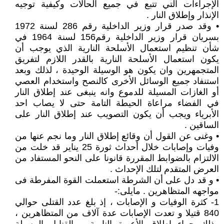
الإجراءات التي تتبع في جميع الحالات وكيفية توجيه
الإنذار وإطلاق النار .
• وقد صدر قرار وزير الداخلية رقم 286 لسنة 1972
بسريان قرار وزير الداخلية رقم156 لسنة 1964 في
شأن تنظيم استعمال الأسلحة النارية الذي يوجب أن
يكون استعمال الأسلحة النارية بالقدر اللازم لتفريق
المتجمهرين وان يكون هو الوسيلة الوحيدة ، لذلك وبعد
استنفاد جميع الوسائل الأخرى كالنصح واستخدام العصي
أو الغازات المسيلة للدموع وانه ينبغى عند إطلاق النار
في الفضاء مراعاة الحيطة التامة حتى لا يصاب احد
الأبرياء ويجب أن يكون التصويب عند إطلاق النار على
الساقين .
• وغنى عن القول أن وقائع إطلاق النار وما نجم عنها من
وفيات وإصابات خلال أحداث ثورة 25 يناير قد خلت من
الالتزام بالضوابط المقررة قانونا على النحو المستفاد من
العرض المتقدم لتلك الإحداث .
• و قد دل على أن الشرطة استعملت القوة المفرطة فى
مواجهه المتظاهرين . مايلى:-
1- كثرة الوفيات و الإصابات ، إذ بلغ عدد القتلى حوالي
840 قتيلا و تعدت الإصابات عدة آلاف من المتظاهرين ،