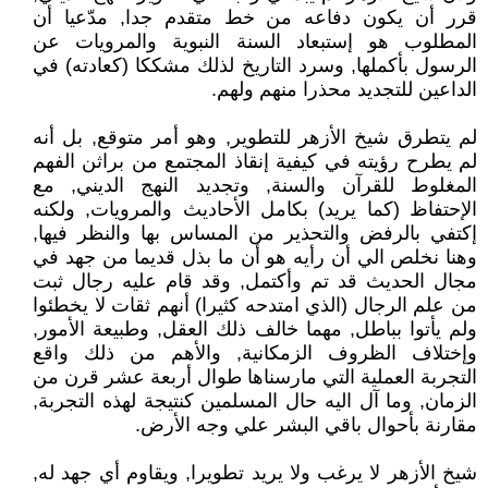
قرر أن يكون دفاعه من خط متقدم جدا, مدّعيا أن
المطلوب هو إستبعاد السنة النبوية والمرويات عن
الرسول بأكملها, وسرد التاريخ لذلك مشككا (كعادته) في
الداعين للتجديد محذرا منهم ولهم.
لم يتطرق شيخ الأزهر للتطوير, وهو أمر متوقع, بل أنه
لم يطرح رؤيته في كيفية إنقاذ المجتمع من براثن الفهم
المغلوط للقرآن والسنة, وتجديد النهج الديني, مع
الإحتفاظ (كما يريد) بكامل الأحاديث والمرويات, ولكنه
إكتفي بالرفض والتحذير من المساس بها والنظر فيها,
وهنا نخلص الي أن رأيه هو أن ما بذل قديما من جهد في
مجال الحديث قد تم وأكتمل, وقد قام عليه رجال ثبت
من علم الرجال (الذي امتدحه كثيرا) أنهم ثقات لا يخطئوا
ولم يأتوا بباطل, مهما خالف ذلك العقل, وطبيعة الأمور,
وإختلاف الظروف الزمكانية, والأهم من ذلك واقع
التجربة العملية التي مارسناها طوال أربعة عشر قرن من
الزمان, وما آل اليه حال المسلمين كنتيجة لهذه التجربة,
مقارنة بأحوال باقي البشر علي وجه الأرض.
شيخ الأزهر لا يرغب ولا يريد تطويرا, ويقاوم أي جهد له,