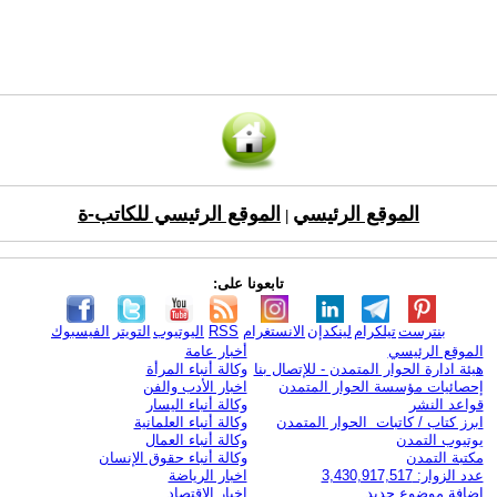
الموقع الرئيسي
الموقع الرئيسي للكاتب-ة
|
تابعونا على:
بنترست
تيلكرام
لينكدإن
الانستغرام
RSS
اليوتيوب
التويتر
الفيسبوك
الموقع الرئيسي
أخبار عامة
هيئة ادارة الحوار المتمدن - للإتصال بنا
وكالة أنباء المرأة
إحصائيات مؤسسة الحوار المتمدن
اخبار الأدب والفن
قواعد النشر
وكالة أنباء اليسار
ابرز كتاب / كاتبات الحوار المتمدن
وكالة أنباء العلمانية
يوتيوب التمدن
وكالة أنباء العمال
مكتبة التمدن
وكالة أنباء حقوق الإنسان
عدد الزوار: 3,430,917,517
اخبار الرياضة
اضافة موضوع جديد
اخبار الاقتصاد