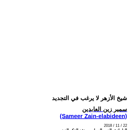
شيخ الأزهر لا يرغب في التجديد
سمير زين العابدين
(Sameer Zain-elabideen)
2018 / 11 / 22