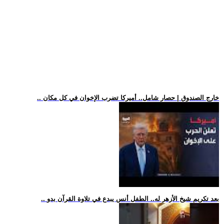
.. خارج الصندوق | حصار شامل.. أميركا تضرب الإخوان في كل مكان
.. بعد تكريم شيخ الأزهر له.. الطفل أنس يبدع في تلاوة القرآن بدو