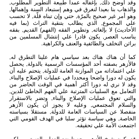
وقد أوضح ذلك, بإغفاله عمدا طبيعة التطوير المطلوب,
والذهاب بنا بعيدا لنغرق في وهم إستبعاد السنة وإهمالها,
وهو أمر غير صحيح بالمرّة, حتي وإن تبناه قلّة, لا تحسب
علي المجموع, الذي يطالب بتنقية التراث (بما فيه
الأحاديث) لا بإلغائه, وتطوير الفقه (الفهم) القديم, بفقه
يناسب العصر, يكون قادرا علي إنتشال المسلمين من
براثن التخلف والطائفية والعنف والكراهية.
كما أن هناك هناك بعد سياسي هام علينا التطرق له,
فالأزهر بصفته أحد المؤسسات الرسمية بالدولة, يحصل
علي اعتماداته من الموازنة العامة للدولة, يتحتم عليه أن
يكون له دورا واضحا ومحددا في عمليات الإصلاح والبناء,
وقد لا نري له دورا أكثر أهمية في الوقت الحاضر من
التعامل مع السلبيات المترتبة علي الفهم الخاطئ للدين,
والتي تعوق عمليات الإصلاح والبناء, وتضر بالاستقرار
والسلام المجتمعي, وعليه لا يجوز أن يكون الأزهر
منفصلا عن السياسات العامة للدولة, مستقلا بسياسته
الخاصة, وهي سياسة تؤثر سلبا في الهدف القومي التي
اجتمعت الأمة علي تحقيقه.