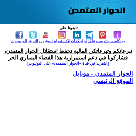
تابعونا على:
بودكاست
بنترست
تيلكرام
لينكدإن
الانستغرام
اليوتيوب
التويتر
الفيسبوك
تبرعاتكم وتبرعاتكن المالية تحفظ استقلال الحوار المتمدن،
فشاركونا في دعم استمرارية هذا الفضاء اليساري الحر
[اشترك في قناة ‫«الحوار المتمدن» على اليوتيوب]
الحوار المتمدن - موبايل
الموقع الرئيسي