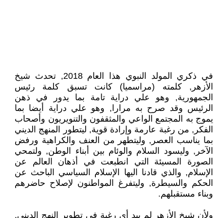
في ذكري المولد النبوي هذا العام 2018, تحدث شيخ
الأزهر, كلمته (مراسميا) كانت تسبق كلمة رئيس
الجمهورية, وهو علي دراية تامة بما يدور في ذهن
الرئيس وقد صرح به مرارا, وهو علي دراية أيضا بما
يموج به المجتمع الواعي والمثقفون والتنويريون وأصحاب
الفكر, من رغبة عارمة وإرادة قوية, ليتطور المنهج الديني
بما يناسب العصر, وليتطهر من العنف والكراهية ورفض
الآخر, وليسود السلام والوئام بين أبناء الوطن, ولتمحي
الصورة المسيئة التي انطبعت في أذهان العالم عن
الإسلام, والذي قادنا اليها الإسلام السياسي الباحث عن
الحكم والسيطرة, وليتفرغ المواطنون لإصلاح حاضرهم
وبناء مستقبلهم.
ولأن شيخ الأزهر لم يبد أي رغبة في تطوير النهج الديني,