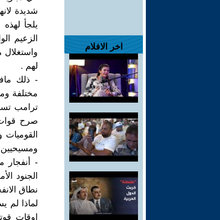
شديدة لان
يلجأ لهذه 
الزعيم ال
اخر الافلام
واستغلال 
لهم .
- ذلك ماف
مختلفة ومت
ترامب تسل
صرح قوات س
القوميات و
ومسيحيين و
- أنفجار 
الجنود الأ
نطاق الانف
لماذا لم ي
اوقات قوت