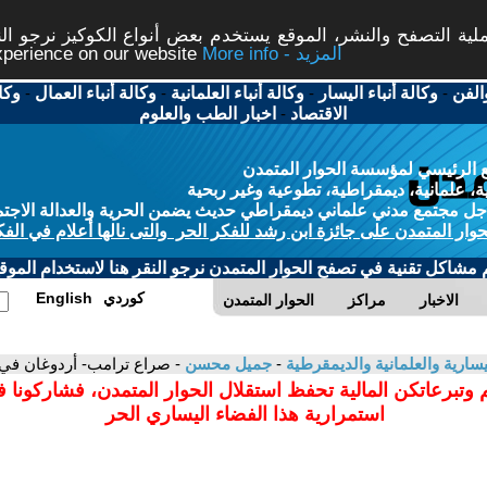
ة التصفح والنشر، الموقع يستخدم بعض أنواع الكوكيز نرجو النق
More info - المزيد
experience on our website
الفن
-
وكالة أنباء اليسار
-
وكالة أنباء العلمانية
-
وكالة أنباء العمال
-
وكا
الاقتصاد
-
اخبار الطب والعلوم
 الرئيسي لمؤسسة الحوار المتمدن
، علمانية، ديمقراطية، تطوعية وغير ربحية
ل مجتمع مدني علماني ديمقراطي حديث يضمن الحرية والعدالة الاجتم
حوار المتمدن على جائزة ابن رشد للفكر الحر والتى نالها أعلام في الفك
م مشاكل تقنية في تصفح الحوار المتمدن نرجو النقر هنا لاستخدام الموقع
كوردي
English
الاخبار
مراكز
الحوار المتمدن
سارية والعلمانية والديمقرطية
-
جميل محسن
- صراع ترامب- أردوغان في
 وتبرعاتكن المالية تحفظ استقلال الحوار المتمدن، فشاركونا 
استمرارية هذا الفضاء اليساري الحر