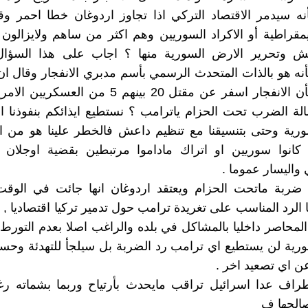
نه سيدمر الاقتصاد التركي اذا تجاوز اردوغان خطا احمر و
مقراطية أو الاكراد السوريين وهم اكثر من ساهم ولايزالون
 وتحرير الارض السورية منها ؟ اجاب على هذا السؤال
ه هو بالذات المتحدث الرسمي بأسم مدبري الانفجار وقال ان
!!؟؟ تفيد بأن الانفجار اسفر عن مقتل 20 بينهم 5 من ا
ة الضرب تحت الحزام ياترامب ؟ نستطيع ايذائكم بنفوذنا ا
رية وحتى بتنسيقنا مع تنظيم داعش فالخطر علينا هو من ال
 كانوا سوريين او اتراك ماداموا مرتبطين بقضية اوجلان و
 واليسار عموما .
ضربة ماتحت الحزام ويعتقد اردوغان انها جائت في الوق
 الرد المناسب على تغريدة ترامب حول تدمير تركيا اقتصاديا , ك
لمحاصر داخليا بالمشاكل في بلده والراغب اصلا بعدم التورط 
رية لن يستطيع اي ترامب رد الضربة بل سيلجأ للتهدئة وحسا
ن اي تصعيد اخر .
طراف عدا اسرائيل تراقب مايحدث بأرتياح وربما بشماته رغ
الحها ف