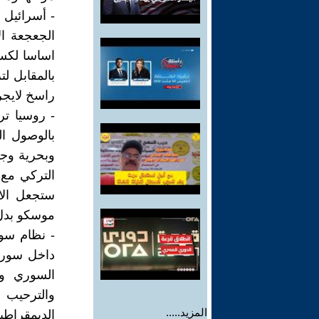
- أسرائيل ح
الجعجعة ال
اساسا لكسب
بالمقابل لت
راسخ لايجر
- روسيا ت
بالوصول ال
وبحرية وجو
التركي مع 
ستجعل الا
موسكو بدل
- نظام سور
داخل سورية
السوري وت
والترحيب
المزيد.....
الديمقراطية