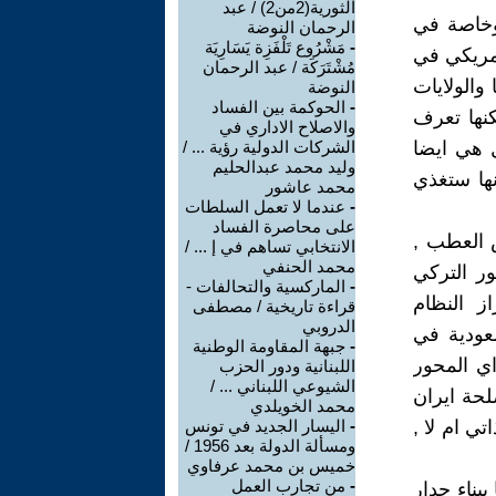
الثورية(2من2) / عبد
وخاصة في
الرحمان النوضة
-
مَشْرُوع تَلْفَزِة يَسَارِيَة
امريكي في
مُشْتَرَكَة / عبد الرحمان
الولايات
النوضة
-
الحوكمة بين الفساد
كنها تعرف
والاصلاح الاداري في
 هي ايضا
الشركات الدولية رؤية ... /
وليد محمد عبدالحليم
نها ستغذي
محمد عاشور
-
عندما لا تعمل السلطات
على محاصرة الفساد
ض العطب ,
الانتخابي تساهم في إ ... /
محمد الحنفي
ر التركي
-
الماركسية والتحالفات -
ز النظام
قراءة تاريخية / مصطفى
الدروبي
عودية في
-
جبهة المقاومة الوطنية
اي المحور
اللبنانية ودور الحزب
الشيوعي اللبناني ... /
لحة ايران
محمد الخويلدي
تي ام لا ,
-
اليسار الجديد في تونس
ومسألة الدولة بعد 1956 /
خميس بن محمد عرفاوي
-
من تجارب العمل
بناء جدار