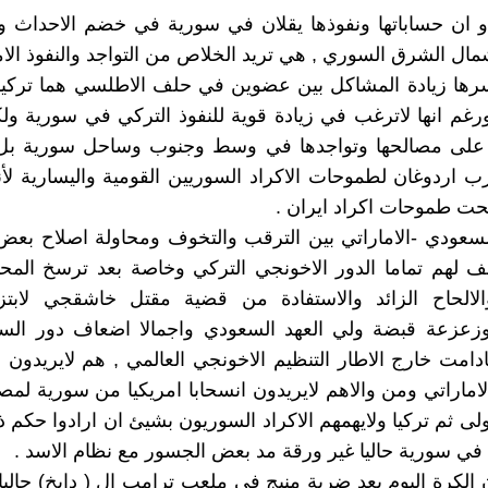
دو ان حساباتها ونفوذها يقلان في سورية في خضم الاحداث 
ال الشرق السوري , هي تريد الخلاص من التواجد والنفوذ ال
ها زيادة المشاكل بين عضوين في حلف الاطلسي هما تركيا و
ورغم انها لاترغب في زيادة قوية للنفوذ التركي في سورية ول
ثر على مصالحها وتواجدها في وسط وجنوب وساحل سورية بل
اردوغان لطموحات الاكراد السوريين القومية واليسارية لأ
جحت طموحات اكراد ايران .
لسعودي -الاماراتي بين الترقب والتخوف ومحاولة اصلاح بع
 لهم تماما الدور الاخونجي التركي وخاصة بعد ترسخ المحو
لالحاح الزائد والاستفادة من قضية مقتل خاشقجي لابتزا
زعزعة قبضة ولي العهد السعودي واجمالا اضعاف دور الس
دامت خارج الاطار التنظيم الاخونجي العالمي , هم لايريدون 
اماراتي ومن والاهم لايريدون انسحابا امريكيا من سورية لمص
ولى ثم تركيا ولايهمهم الاكراد السوريون بشيئ ان ارادوا حكم ذا
 في سورية حاليا غير ورقة مد بعض الجسور مع نظام الاسد .
 الكرة اليوم بعد ضربة منبج في ملعب ترامب ال ( دايخ) حاليا ب