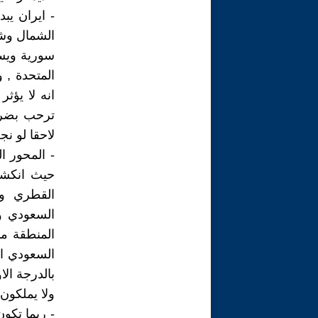
- ايران يب
الشمال وشم
سورية ويسر
المتحدة , 
انه لا يؤ
ترحب بضرب 
لاحقا لو ن
- المحور ا
حيث انكشف
القطري وا
السعودي و
المنطقة ما
السعودي ال
بالدرجة الا
ولا يملكون
- ربما تكون