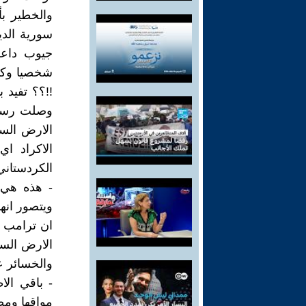
والخطير بأ
سورية الدي
جيوب داعش
شخصيا وكأن
وصلت رسال
الارض السو
الاكراد اي
الكردستاني
- هذه هي 
ويتصور انها
ان ترامب ا
الارض السو
والخسائر ع
- باقي الا
مواقها ومص