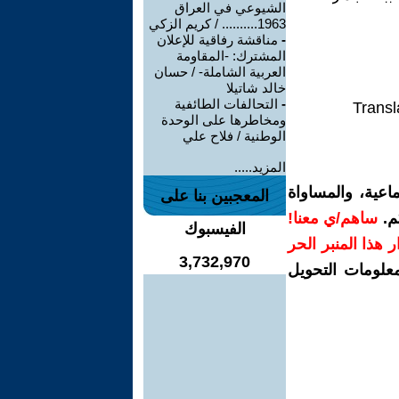
الشيوعي في العراق
1963.......... / كريم الزكي
-
مناقشة رفاقية للإعلان
المشترك: -المقاومة
العربية الشاملة- / حسان
خالد شاتيلا
-
التحالفات الطائفية
Transl
ومخاطرها على الوحدة
الوطنية / فلاح علي
المزيد.....
اعية، والمساواة
المعجبين بنا على
م.
ساهم/ي معنا!
الفيسبوك
رار هذا المنبر الحر
3,732,970
معلومات التحويل