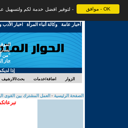
موافق - OK
لتوفير افضل خدمة لكم ولتسهيل عملي
أخبار عامة
-
وكالة أنباء المرأة
-
اخبار الأدب و
الموقع
يسارية
"من أج
حاز ال
إذا لديك
الزوار
اضافة/خدمات
بحث/الارشيف
الصفحة الرئيسية
-
العمل المشترك بين القوى الي
تبرعاتكم