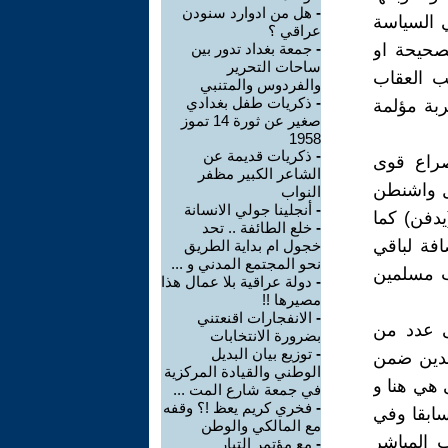
-
هل من ادوارد سنودن
 السياسة
عراقي ؟
لصحيحة او
-
جمعة بغداد تدور بين
ساحات التحرير
ب العقاب
والفردوس والمتنبي
-
ذكريات طفل بغدادي
بة مؤلمة
صغير عن ثورة 14 تموز
1958
-
ذكريات قديمة عن
صراع قوى
الشاعر الكبير مظفر
عل واشنطن
النواب
-
أنجلينا جولي الانسانة
دفن) كما
-
خلع الطائفة .. تحد
فة لباقي
خجول ام بداية الطريق
نحو المجتمع المدني و ...
ب مسلمين
-
دولة عراقية بلا عمال هذا
مصيرها !!
-
الانفجارات اقنعتني
ى عدد من
بضرورة الانتخابات
-
توزيع بيان البديل
اجدين ضمن
الوطني والقيادة المركزية
 هي هنا و
في جمعة شارع المت ...
-
فخري كريم يعظ !؟ وقفه
سابقا وفي
مع المالكي والوطن
 المباشر
-
مع مؤتمر التيار