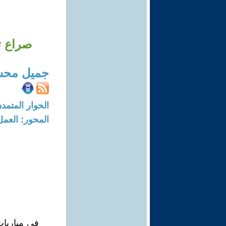
صراع ت
جميل مح
الحوار المتمدن-العدد: 6117 - 19
المحور: العمل
في مباريات