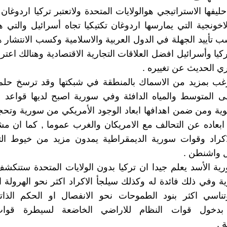
ليفها الاستراتيجي هوالولايات المتحدة ولاتعتبر تركيا اردوغان
اخونجية التي يمارسها اردوغان تكتيكيا تجاه أسرائيل والتي
 تأييد الجهلة في الدول العربية والاسلامية وكسب الانتشار 
ركيا وأسرائيل افضل العلاقات التجارية الاقتصادية وهنالك اعتر
ي الحديث عن تغييره .
رغب بمزيد من الاسماك بالمنطقة في شبكتها وقد ترسخ حلم 
ى المتوسط والمياه الدافئة وفي سورية اصبح لديها قواعد د
ية ومن ضمن اهدافها ابعاد الوجود الأمريكي من سورية وتحج
ابعاده عن التحالف مع الامريكان والغرب عموما , كما ان م
كراد وقوات سورية الديمقراطية يمدون مزيد من خيوط ال
 واشنطن .
ية الأسد يعلم جيدا ان تركيا بدون الولايات المتحدة ستن
 وفي ذلك فائدة له وكذلك سيلجأ الاكراد اكثر نحو الهرولة ا
ناسي اكثر بنود الطموحات نحو الانفصال او الحكم الذات
 بدخول قوات النظام للاراضي الخاضعة لسيطرة قوا
 .