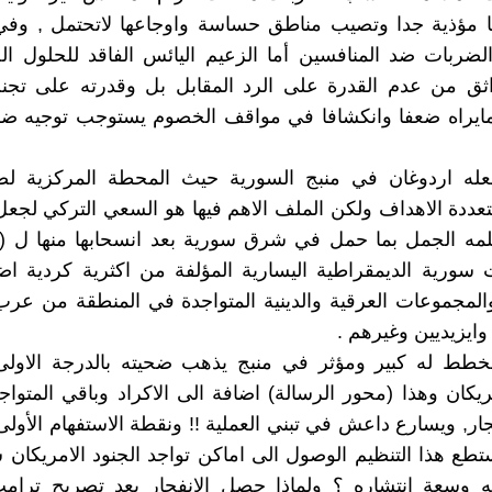
ها مؤذية جدا وتصيب مناطق حساسة واوجاعها لاتحتمل , وفي
الضربات ضد المنافسين أما الزعيم اليائس الفاقد للحلول ا
واثق من عدم القدرة على الرد المقابل بل وقدرته على تجن
مايراه ضعفا وانكشافا في مواقف الخصوم يستوجب توجيه ضر
عله اردوغان في منبج السورية حيث المحطة المركزية ل
عددة الاهداف ولكن الملف الاهم فيها هو السعي التركي لج
مه الجمل بما حمل في شرق سورية بعد انسحابها منها ل (ي
ورية الديمقراطية اليسارية المؤلفة من اكثرية كردية اضا
المجموعات العرقية والدينية المتواجدة في المنطقة من عر
ايزيديين وغيرهم .
مخطط له كبير ومؤثر في منبج يذهب ضحيته بالدرجة الاول
مريكان وهذا (محور الرسالة) اضافة الى الاكراد وباقي المتو
جار, ويسارع داعش في تبني العملية !! ونقطة الاستفهام الأولى
ستطع هذا التنظيم الوصول الى اماكن تواجد الجنود الامريكان 
ه وسعة انتشاره ؟ ولماذا حصل الانفجار بعد تصريح ترامب