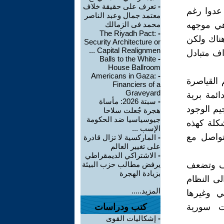
-
تعرف على حقيقة خلاف
 عدوا رغم
معتمد جمال وعبد الناصر
 هي موجهه
محمد فى الزمالك
The Riyadh Pact:
-
هناك ولكن
Security Architecture or
Capital Realignmen ...
اف متبادل
Balls to the White
-
House Ballroom
Americans in Gaza:
-
القياصرة
Financiers of a
Graveyard
ائمة برية
-
سبتة 2026: مأساة
يم الوجود
هجرة جُعلت سلاحا
جيوسياسيا ضد الحكومة
شكلة كهذه
الإسب ...
تواصل مع
-
الماركسية لا تزال قادرة
على تغيير العالم
-
الاشتراكي الديمقراطي
كشف وتضعف
يرفض مطالب حزب البيئة
بزيادة الهجرة
لى النظام
المزيد.....
ي وغيرها
ت سورية
كتب ودراسات
-
إشكاليات القوى