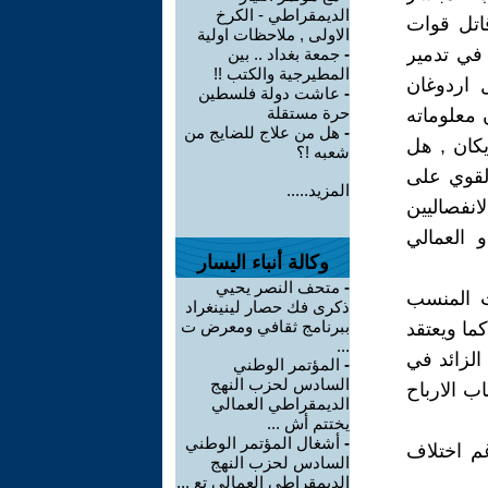
الديمقراطي - الكرخ
قاتل قوات
الاولى , ملاحظات اولية
 في تدمير
-
جمعة بغداد .. بين
المطيرجية والكتب !!
 اردوغان
-
عاشت دولة فلسطين
حرة مستقلة
 معلوماته
-
هل من علاج للضايج من
لعسكريين الامريكان , هل
شعبه !؟
لقوي على
المزيد.....
انفصاليين
 العمالي
وكالة أنباء اليسار
-
متحف النصر يحيي
ت المنسب
ذكرى فك حصار لينينغراد
ببرنامج ثقافي ومعرض ت
ما ويعتقد
...
الزائد في
-
المؤتمر الوطني
السادس لحزب النهج
ب الارباح
الديمقراطي العمالي
يختتم أش ...
-
أشغال المؤتمر الوطني
م اختلاف
السادس لحزب النهج
الديمقراطي العمالي تع ...