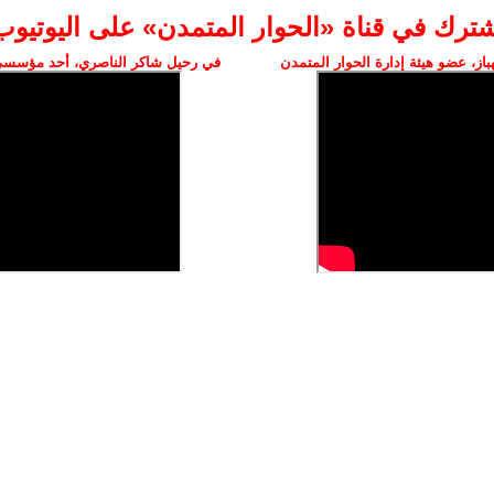
شترك في قناة «الحوار المتمدن» على اليوتيوب
ز، عضو هيئة إدارة الحوار المتمدن
في رحيل شاكر الناصري، أحد مؤسسي 