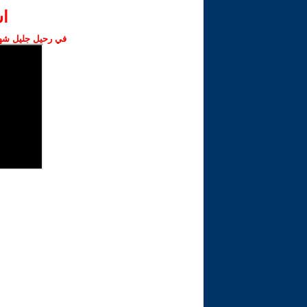
ا‫
في رحيل جليل شهبا