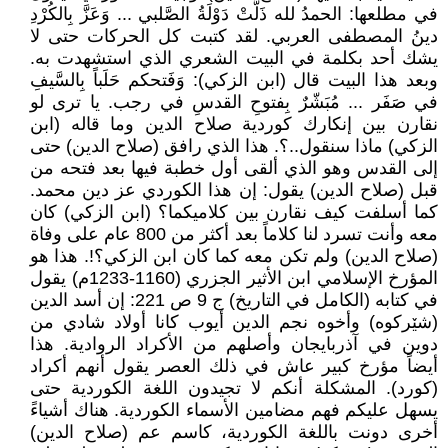
في مطلعها: الحمدُ لله ذَلَّتْ دَوْلَةُ الصَّلبي ... وَعَزَّ بِالكُرْدِ
دينُ المصطفى العربي. لقد كتبت كل الحركات حتى لا
يشك أحد بكلمة في البيت الشعري الذي استشهدت به.
وبعد هذا البيت قال (ابن الزكي): وَفَتحكم حَلَباً بِالسَّيفِ
في صَفَر ... مُبَشّرٌ بِفتوحِ القدسِ في رجب. يا ترى لو
نقارن بين إنكارك كوردية صلاح الدين وما قاله (ابن
الزكي) ماذا سنقول..؟. هذا الذي رافق (صلاح الدين) حتى
إلى القدس وهو الذي ألقى أول خطبة فيها بعد فتحه من
قبل (صلاح الدين) يقول: إن هذا الكوردي عز دين محمد.
كما أسلفت كيف نقارن بين كلاميكما؟ (ابن الزكي) كان
معه وأنت تسرد لنا كلاماً بعد أكثر من 800 عام على وفاة
(صلاح الدين) ولم تكن معه كما كان ابن الزكي؟!. هذا هو
المؤرخ الإسلامي ابن الأثير الجزري (1160-1233م) يقول
في كتابه (الكامل في التاريخ) ج 9 ص 221: إن أسد الدين
(شێركوه) وأخوه نجم الدين أيوب كانا أولاد شادي من
دوين في آذربايجان وأصلهم من الأكراد الروادية. هذا
أيضاً مؤرخ كبير عاش في ذلك العصر يقول أنهم أكراد
(كورد). المشكلة أنكم لا تجيدون اللغة الكوردية حتى
يسهل عليكم فهم مضامين الأسماء الكوردية. هناك أشياءً
أخرى دونت باللغة الكوردية، كاسم عم (صلاح الدين)