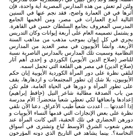
ولئن لم تعش من هذه المدارس المصرية أية واحدة، فإن
أثرها في فن العمارة واضح، فقد نجم عنها في السنين
التالية أبدع العمارات في مصر، ومن أفخمها الجامع
المدرسي المعروف بجامع السلطان حسن في القاهرة.
و يشتمل تصميمه العام على أربعة إيوانات وكان التدريس
يجري في كل إيوان بموجب مذهب من مذاهب السنة
الأربعة. وأنشأ الأيوبيون في مصر العديد من المدارس
النظامية وسميت تلك المدارس بالمدارس الناصرية نسبة
للناصر (صلاح الدين الأيوبي) الكوردي و إحدى أهم آثار
(صلاح الدين) في مصر هي القلعة التي تحمل اسمه.
لنلقي نظرة على دور المرأة الكوردية الأيوبية إبان حكم
الأيوبيون، بلا شك إن تطور المجتمعات و ازدهارها، يقف
على تطور المرأة و دورها في الحياة العامة، فلم تكن
من باب الصدفة مطالبة شاعر النيل (حافظ إبراهيم)
إعدادها وانعتاقها لكي تعطي شعباً متحضراً: الأم مدرسة
إذا أعددتها ... أعددت شعباً طيب الأعراق. دعنا الآن نلقي
نظرة على بعض الإنجازات التي قدمها النساء الأيوبيات و
دورهن الحضاري في تلك الحقبة، التي كانت المرأة عند
بعض شعوب الشرق الأوسط تٌباع وتشترى في أسواق
النخاسة؟. بينما يشاهد في التاريخ الذي دونه المؤرخون