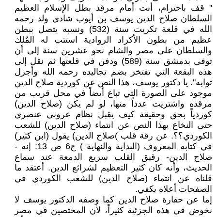
" قف باحترام، أنت أمام مرقد بطل الإسلام العظيم
السلطان صلاح الدين يوسف بن أيوب شادي ولد رحمه
الله في قلعة تكريت سنة (532) ونسبه يتصل ببطن
عظيم من بطون الأكراد الروادية استتب له المُلك
والسلطان على مصر والشام نحو عشرين سنة إلى أن
توفى بدمشق سنة (589) ودفن في قلعتها ثم نقل إلى
هذه البقعة التي تفتخر بضم تجاليده رحمه الله وأجزل
ثوابه". يا دكتور يوسف، هذا النص عن كوردية صلاح الدين
موجود على الصورة التي تباع أيضاً في محل قريب من
مرقده واشتريت عدداً منها، لو لم يكن (صلاح الدين)
كوردياً بحق وحقيقة كيف يقبل نظام عروبي عنصري
حتى النخاع بهذا النص عن انتماء (صلاح الدين) للشعب
الكوردي؟؟. عن رقة قلب )صلاح الدين) يقول (ابن كثير)
في كتابه المعروف (البداية والنهاية ) ج6 ص 13: إنه -
صلاح الدين- رقيق القلب سريع الدمعة عند سماع
الحديث، وأنه كان كثير التعظيم لشرائع الدين. أعتقد ما
قلناه عن انتماء (صلاح الدين) للشعب الكوردي في
الصفحات أعلاه يكفي.
إما عن حقارة صلاح الدين كما وصفه الدكتور يوسف لا
نخوض في هذه الجزئية كثيراً، لأن المختصين في مصر