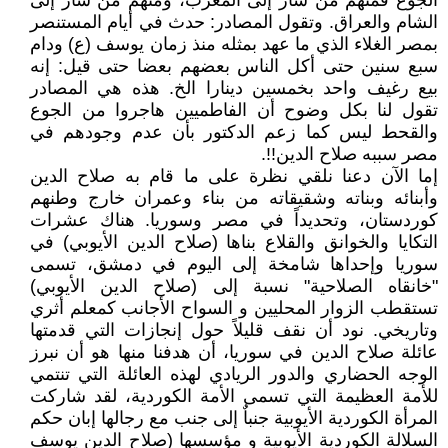
الجوع فمنهم من سار إلى المغرب، ومنهم من سار إلى
الشام والعراق. وتقول المصادر: حدث في أيام المستنصر
بمصر الغلاء الذي ما عهد بمثله منذ زمان يوسف (ع) ودام
سبع سنين حتى أكل الناس بعضهم بعضا حتى قيل: إنه
بيع رغيف واحد بخمسين دينارا الخ. هذه هي المصادر
تقول لنا بكل وضوح أن الفاطميين هاجروا من الجوع
والقحط ليس كما زعم الدكتور بأن عدم وجودهم في
مصر سببه صلاح الدين!!.
إما الآن دعنا نلقي نظرة على ما قام به صلاح الدين
وأبنائه وبناته وشقيقاته من بناء وعمران خارج وطنهم
كوردستان، وتحديداً في مصر وسوريا. هناك عشرات
التكايا والخوانق والقلاع بناها (صلاح الدين الأيوبي) في
سوريا وإحداها شامخة إلى اليوم في دمشق، تسمى
"خانقاه الصلاحية" نسبة إلى (صلاح الدين الأيوبي)
تستقطب الزوار المحليين و السواح الأجانب كمعلم أثري
وتاريخي. نود أن نقف قليلاً حول إنجازات التي قدمتها
عائلة صلاح الدين في سوريا، أن هدفنا منها هو أن نبرز
الوجه الحضاري والدور الريادي لهذه العائلة التي تنتمي
للأمة العظيمة التي تسمى الأمة الكوردية، لقد شاركت
المرأة الكوردية الأيوبية جنباٌ إلى جنب مع رجالها إبان حكم
السلالة الكوردية الأيوبية و مؤسسها (صلاح الدين يوسف