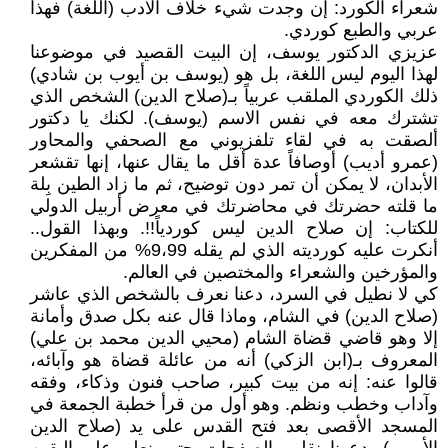
شعراء الكورد: إن وجدت شيء خلاف الأدب (اللغة) فهذا
عربي والطبع كوردي.
عزيزي الدكتور يوسف، إن البيت القصيد في موضوعنا
لهذا اليوم ليس اللغة، بل هو (يوسف بن أيوب بن شادي)
ذلك الكوردي الملقب عربياً بـ(صلاح الدين) الشخص الذي
تشترك معه في نفس الاسم (يوسف). لكنك يا دكتور
ألصقت به في لقاء تلفزيوني مع الصحفي والمحاور
(عمرو أديب) أوصافاً عدة أقل ما يقال عنها، إنها تقشعر
الأبدان، لا يمكن أن تمر دون توضيح، ثم ما زاد الطين بِلة
ما قلته حضرتك في محاضرتك في معرض أربيل الدولي
للكتاب: إن صلاح الدين ليس كوردياً!!. وبهذا القول..
أنكرت عليه كورديته الذي لم يقله 9،99% من المفكرين
والمؤرخين والشعراء والمختصين في العالم.
كي لا نطيل في السرد، دعنا نعرف بالشخص الذي عاشر
(صلاح الدين) في الشام، وماذا قال عنه بكل صدق وأمانة
إلا وهو قاضي قضاة الشام (محيي الدين محمد بن علي)
المعروف بـ(ابن الزكي) أنه من عائلة قضاة هو وآبائه،
قالوا عنه: إنه من بيت كبير، صاحب فنون وذكاء، وفقه
وآداب وخطب ونظم. وهو أول من قرأ خطبة الجمعة في
المسجد الأقصى بعد فتح القدس على يد (صلاح الدين