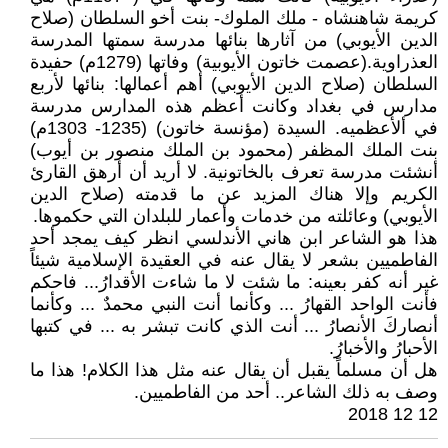
كريمة شاهنشاه - ملك الملوك- بنت أخو السلطان (صلاح
الدين الأيوبي) من آثارها بنائها مدرسة سمتها المدرسة
العذراوية.(عصمت خاتون الأيوبية) وفاتها (1279م) حفيدة
السلطان (صلاح الدين الأيوبي) أهم أعمالها: بنائها لأربع
مدارس في بغداد وكانت أعظم هذه المدارس مدرسة
في ألأعظميه. السيدة (مؤنسة خاتون) (1235- 1303م)
بنت الملك المظفر (محمود بن الملك منصور بن أيوب)
أنشئت مدرسة تعرف بالخاتونية. لا أريد أن أرهق القارئ
الكريم وإلا هناك المزيد عن ما قدمته (صلاح الدين
الأيوبي) وعائلته من خدمات وأعمار للبلدان التي حكموها.
هذا هو الشاعر ابن هاني الأندلسي انظر كيف يمجد أحد
الفاطميين بشعر لا يقال عنه في العقيدة الإسلامية شيئاً
غير أنه كفر بعينه: ما شئت لا ما شاءت الأقدارُ... فاحكم
فأنت الواحد القهارُ ... وكأنما أنت النبي محمدٌ ... وكأنما
أنصاركَ الأنصارُ ... أنت الذي كانت تبشر به ... في كتبها
الأحبارُ والأخبارُ.
هل أن مسلماً يقبل أن يقال عنه مثل هذا الكلام! هذا ما
وصف به ذلك الشاعر.. أحد من الفاطميين.
12 12 2018