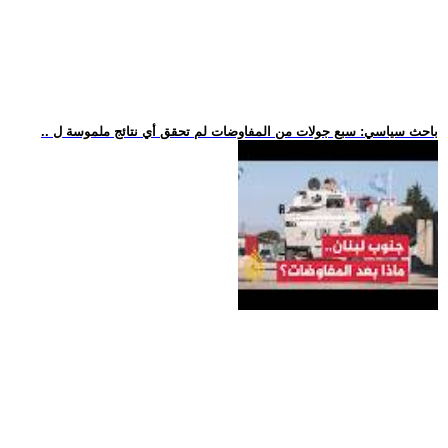
.. باحث سياسي: سبع جولات من المفاوضات لم تحقق أي نتائج ملموسة ل