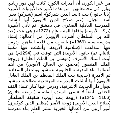
من غير الكورد، أن أميرات الكورد كانت لهن دور ريادي
وبارز في مجتمعاتهن، من هذه الأميرات الأيوبيات الأميرة
(بابا خاتون) بنت (أسد الدين شيركو)- اسم (شيركو) يعني
أسد الجبال- (عم صلاح الدين الأيوبي) أنها أنشئت
المدرسة العادلية الصغرى في دمشق. ثم تأتي الأميرة
(بركة الأيوبية) وافاها المنية عام (1372م) هي بنت (عبد
الله بن السلطان أشرف الأيوبي) من أعمالها: إنشاء
مدرسة سنة (1369م) بالقرب من قلعة القاهرة ودرس
فيها المذاهب الإسلامية الأربعة، وأنشئت فيها مكتبة
للأيتام. ثم) خاتون الأيوبية) التي توفت في (1294م) هي
أبنت الملك الأشرف (موسى بن الملك العادل) وزوجة
الملك المنصور (محمود بن الصالح الأيوبي) من أهم
أعمالها: بناء المدرسة الخاتونية بدمشق وبناء دار السعادة.
ثم الأميرة (خديجة بنت الملك المعظم بن الملك العادل
الأيوبي) أنها أنشئت المدرسة المرشدية بصالحية دمشق
بجوار دار الحديث الأشرفية، ودرس فيها كبار علماء الفقه
الحنفي. أيضاً لا ننسى السيدة الفاضلة ( ربيعة خاتون)
(1166- 1245م) (ربيعة بنت أيوب) شقيقة السلطان
(صلاح الدين الأيوبي) زوجة الأمير (مظفر الدين كوكبري)
أمير أربيل من أعمالها الخيرية لنشر العلم بناء مدرسة