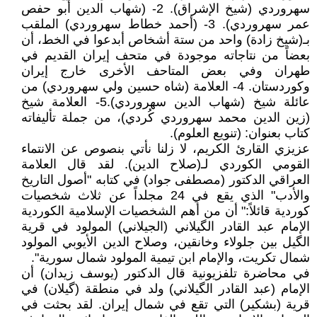
سهروردي (شيخ الإشراق). 2- (شهاب الدين أبو حفص
عمر سهروردي). 3- (أحمد خطاط سهروردي) الملقب
بـ(شيخ زادة) واحد من ستة أشخاص أبدعوا في الخط، أن
بعضاً من نتاجاته موجودة في متحف إيران القديم في
طهران وفي بعض المتاحف الأخرى خارج إيران
وكوردستان. 4- العلامة (شاه حسين ولي سهروردي) من
عائلة شيخ (شهاب الدين سهروردي).5- العلامة شيخ
(زين الدين محمد سهروردي كُردي)، من جملة تأليفاته
كتاب بعنوان: (تنويع العلوم).
عزيزي القارئ الكريم، لا زلنا نأتي بنصوص عن الانتماء
القومي الكوردي لـ(صلاح الدين). لقد قال العلامة
العراقي الدكتور (مصطفى جواد) في كتابه "أصول التاريخ
والأدب" الذي يقع في 24 مجلداً عن ثلاث شخصيات
كوردية قائلاً:" أن من أهم الشخصيات الإسلامية الكوردية
الإمام عبد القادر الگيلاني (الجيلاني) المولود في قرية
الگيل بين جلولاء وخانقين، وصلاح الدين الأيوبي المولود
شمال تكريت، والإمام ابن تيمية المولود شمال سورية".
في محاضرة تلفزيونية قال الدكتور (يوسف زيدان) أن
الإمام (عبد القادر الگيلاني) ولد في منطقة (گیلان) في
قرية (بشكير) التي تقع في شمال إيران. لقد بحثت في