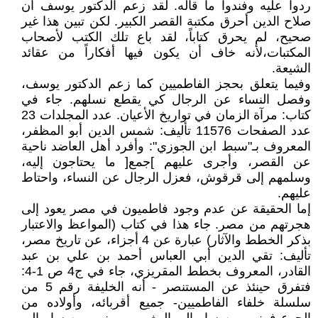
ردوا عليه وفندوا ما قاله. لقد زعم الدكتور يوسف أن
صلاح الدين أحرق مكتبة القصر الكبير. لكن تبين هذا غير
صحيح، لم يحرق كتاباً، لقد باع تلك الكتب لأصحاب
المكتبات،لأنه خاف أن يكون فيها أفكاراً من عقائد
الشيعة.
وفيما يتعلق بحجز الفاطميين كما زعم الدكتور يوسف،
وفصل النساء عن الرجال كي يقطع نسلهم. جاء في
كتاب: مرآة الزمان في تواريخ الأعيان. عدد المجلدات 23
عدد الصفحات 11576 تأليف: شمس الدين أبو المظفر،
المعروف بـ"سبط ابن الجوزي": وأفرد أهل العاضد ناحية
عن القصر، وأجرى عليهم ]جمع[ ما يحتاجون إليه،
وسلمهم إلى قرقوش، فعزل الرجال عن النساء، واحتاط
عليهم.
إما الحقيقة عن عدم وجود فاطميون في مصر يعود إلى
هجرتهم من مصر. جاء هذا في كتاب (المواعظ والاعتبار
بذكر الخطط والآثار) عبارة عن 4 أجزاء، عن تاريخ مصر،
تأليف: تقي الدين أبي العباس أحمد بن علي بن عبد
القادر، المعروف بخطط المقريزي، جاء في ج4 ص 1-4:
فتفرق حينئذ عن المستنصر - أنه الخليفة رقم 5 من
سلسلة خلفاء الفاطميين- جميع أقربائه، وأولاده من