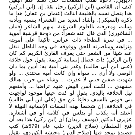
الأيوبي). دعونا نقلب الصفحات حتى نعلم علم اليقين
كيف أن القاضي (ابن الزكي) رجل ثقة. إن (ابن الزكي)
هذا يتصل نسبه بالخليفة الثالث (عثمان بن عفان) هذا ما
ذكره (السبكي). وأشاد العديد من الشعراء بنسبه وبأدبه
وبيانه، ومعرفته بالعلوم الشرعية، منهم الشاعر (فتيان
الشاغوري) الذي قال عنه شعراً: من دوحة قرشية أموية
... في سرة البطحاء ذات عراس. تأكيداً على أمويته
ونزاهته ومناصرته للحق ووقوفه في وجه الباطل ننقل
عنه شيئاً من الشعر حتى يعرف القارئ الكريم كم كان
(ابن الزكي) ذات خصال إنسانية كريمة. يقول حول خلافة
(علي ابن أبي طالب) وغدر بني أمية به: أدين بما دان
الوصي ولا أرى ... سواه وإن كانت أمية محتدي ... ولو
شهدت صفين خيلي لا عذرت ... وشاء بني حرب هنالك
مشهدي ... لكنت آسن البيض عنهم تراضيا ... وأمنعهم
نيل الخلافة باليدي. يقول لو كنت حينها موجود لواجهت
بني قومي بالسيف دفاعاً عن حق (علي ابن أبي طالب)
في الخلافة. إن شخصاً بهذه الصفات الإنسانية النبيلة لا
أعتقد أنه يكذب أو يدلس في كلامه أو في أشعاره.
عزيزي الدكتور (يوسف زيدان) أن (ابن زكي) هذا بعد أن
فتح السلطان (صلاح الدين) حلب عام (579هـ) كتب
قصيدة يمجد فيها (صلاح الدين) وجيشه الكوردي، يقول