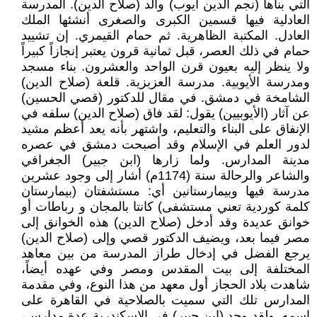
التي بناها (نجم الدين أيوب) والد (صلاح الدين). المدرسة
العادلية فيها قسمين الكبرى والصغرى أنشئها الملك
العادل. المكتبة الظاهرية. ثم حمام القيمري. إن تشييد
حمام في ذلك العصر، قبل ثمانية قرون يعتبر إنجازاً كبيراً
ولا ينظر إليه بعيون قرن الواحد والعشرون. بناء مسجد
ومدرسة الأيوبية. مدرسة العزيزية. قلعة (صلاح الدين)
الشامخة في دمشق. في مقال للدكتور (قصي الحسين)
عن آثار (الأيوبيين) يقول: لقد فاق (صلاح الدين) سلفه في
الإنفاق على البناء والتعليم، واشتهر بأنه يعد أعظم مشيد
لدور العلم في الإسلام وقد أصبحت دمشق في عصره
مدينة المدارس. ولما زارها (ابن جبير) الجغرافي
والشاعر والرحالة سنة (1174م) أشار إلى وجود عشرين
مدرسة فيها وبيمارستانين أي: مستشفتان (بيمارستان
كلمة كوردية تعني مستشفى) كانتا بالمجان و رباطات أو
خوانق عديدة وقد أدخل (صلاح الدين) هذه الخوانق إلى
مصر فيما بعد، ويضيف الدكتور قصي وإلى (صلاح الدين)
يرجع الفضل في إدخال طراز المدرسة من بين معاهد
المختلفة إلى بيت المقدس ومصر وفي عهده أيضاً،
شاهدت بلاد الحجاز أول معهد من هذا النوع، وفي مقدمة
المدارس تلك التي سميت بالصلاحية في القاهرة على
اسمه. ولقد وجد (ابن جبير) في الإسكندرية عدة مدارس،