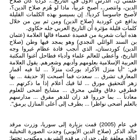
علمني ن، الدرس الأول في التاريخ..، كردياً كان صلاح
الدين، وانتصر..، أصبح عربياً، ماذا لو هُزم صلاح الدين؟،
لأصبح جاسوساً كردياً!. إن بسيسو بهذه الكلمات القليلة
يدافع عن كوردية (صلاح الدين) ومن ثم بين من خلال
كلمات قليلة مؤثرة أن التاريخ العربي جله حكاوي.
هذه أبيات شعرية من قصيدة عصماء قالها العلامة (عثمان
بن السند الوائلي النجدي) وهو يمجد فيها وطن (صلاح
الدين) كوردستان، الذي أنجب قادة عظام غيروا وجه
التاريخ، وأعطى للعالم علماء وأدباء فطاحل أغنوا المكتبة
العربية الإسلامية بعلومهم وأدبهم وشعرهم. يقول العلامة
في: "أيا منزل الأكراد بوركت منزلاً ... لنا فيه أقمار
المعارف تشرق ... سعدت فما أصبحت إلا حديقة ... بها
زهر التحقيق مورق ... لنا فيك أعلام إذا ما ذكرتهم ...
فطرفي دفاق وقلبي محرق ... مشايخ أضحى للعلوم
معادناً ... بما حرروا قد زان للدهر مفرق ... مدارسهم
بالعلم أضحى نواظرا ... بطرف إلى أعلى المنازل يرمق".
في عام (2005) قمت بزيارة إلى سوريا، وزرت مرقد
خالد الذكر (صلاح الدين الأيوبي) وجدت الصورة التخيلية
أعلاه معلقة على جدران مرقده الشريف ومكتوب تحتها: