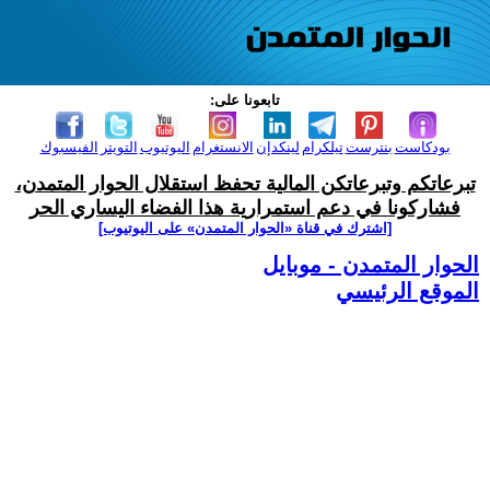
تابعونا على:
بودكاست
بنترست
تيلكرام
لينكدإن
الانستغرام
اليوتيوب
التويتر
الفيسبوك
تبرعاتكم وتبرعاتكن المالية تحفظ استقلال الحوار المتمدن،
فشاركونا في دعم استمرارية هذا الفضاء اليساري الحر
[اشترك في قناة ‫«الحوار المتمدن» على اليوتيوب]
الحوار المتمدن - موبايل
الموقع الرئيسي