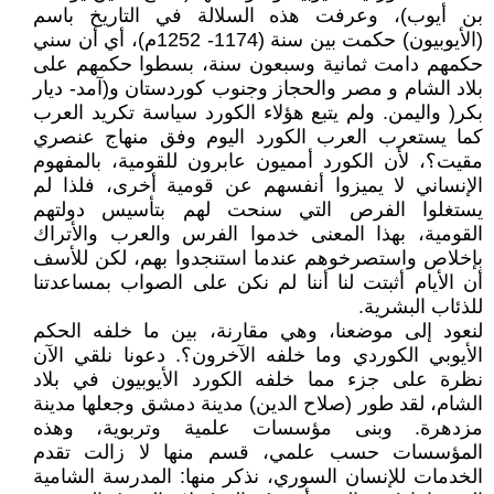
بن أيوب)، وعرفت هذه السلالة في التاريخ باسم
(الأيوبيون) حكمت بين سنة (1174- 1252م)، أي أن سني
حكمهم دامت ثمانية وسبعون سنة، بسطوا حكمهم على
بلاد الشام و مصر والحجاز وجنوب كوردستان و(آمد- ديار
بكر( واليمن. ولم يتبع هؤلاء الكورد سياسة تكريد العرب
كما يستعرب العرب الكورد اليوم وفق منهاج عنصري
مقيت؟، لأن الكورد أمميون عابرون للقومية، بالمفهوم
الإنساني لا يميزوا أنفسهم عن قومية أخرى، فلذا لم
يستغلوا الفرص التي سنحت لهم بتأسيس دولتهم
القومية، بهذا المعنى خدموا الفرس والعرب والأتراك
بإخلاص واستصرخوهم عندما استنجدوا بهم، لكن للأسف
أن الأيام أثبتت لنا أننا لم نكن على الصواب بمساعدتنا
للذئاب البشرية.
لنعود إلى موضعنا، وهي مقارنة، بين ما خلفه الحكم
الأيوبي الكوردي وما خلفه الآخرون؟. دعونا نلقي الآن
نظرة على جزء مما خلفه الكورد الأيوبيون في بلاد
الشام، لقد طور (صلاح الدين) مدينة دمشق وجعلها مدينة
مزدهرة. وبنى مؤسسات علمية وتربوية، وهذه
المؤسسات حسب علمي، قسم منها لا زالت تقدم
الخدمات للإنسان السوري، نذكر منها: المدرسة الشامية