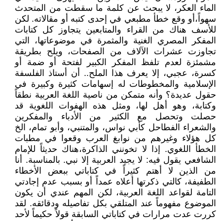
الماء العكر، لا يبحث عن كلمة ما سقطت من المتحدث
سهواً،أو وقع خطأ مطبعي في إحدى كتبه أو مقالاته. لكن
للأسف هناك من القراء والمتابعين يتجاوز كل كتابات
المفكر المصري الغنية والمثمرة في موضوعاتها، التي
تجاوزت عشرات الآلاف من الصفحات، ويلح بطريقة
مشمئزة لعدم تلفظ المفكر الكبير لفتحة أو ضمة أو
كسرة، عجبي، إلا يعرف هذا الملح.. أن أستاذ الفلسفة
الإسلامية والمخطوطات له إسهامات كثيرة وكبيرة في
حقول عديدة؟ وأنه متمكن من ناصية اللغة العربية نطقاً
وكتابة، وهو أهل لها، ومثل هذه الهفوات اللغوية قد
حصلت وتحصل مع الكثير من الأدباء والمفكرين
والشعراء الفطاحل كأبي نواس، والمتنبي، وأبو تمام، الخ
كل هؤلاء وغيرهم من نوابغ العرب وقعوا في مطبات
الخطأ اللغوي. إذا لا تخونني الذاكرة،هناك حديثاً للإمام
الشافعي يقول فيه: لا يجيد العربية إلا نبي. بالمناسبة. أنا
من الذين لا أهتم كثيراً في كتاباتي ببعض الأخطاء
الطفيفة، كالتي ذكرتها أعلاه عمداً أو بسبب عدم إجادتي
التامة لقواعد اللغة العربية، لكن المهم عندي أن يكون
الموضوع مفهوماً عند المتلقي بكل تفاصيله ودقائقه. لقد
كررت عدت مرارات في كتاباتي السابقة قولاً حكيماً لأحد