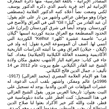
المصادر الإيرانية - باللغة الفارسية- منها دائرة المعارف
الإيرانية لم أجد قرية باسم الذي ذكره الدكتور يوسف.
لكني وضعت نصاً أعلاه كتبه الدكتور العلامة (مصطفى
جواد) وهو مواطن عراقي وأشهر من نار على علم يقول:
أن عبد القادر من "گیل= Gil" التي في العراق والأصح في
كوردستان. وتوجد أيضاً في شرق كوردستان (إيران) على
الحدود المصطنعة مع العراق مدينة كوردية اسمها "گیلان
غرب" عاصمة عشيرة "كلهر= Kelhur" الكوردية التي
أنتمي لها. أضف أن الموسوعة الحرة تقول: إنه ولد في
(گیلان - جيلان) العراق وهي ما أثبتته الدراسات التاريخية
الأكاديمية وتعتمده العائلة الكيلانية (الجيلانية) ببغداد. كما
جاء في كتاب: جغرافية الباز الأشهب تحقيق مكان ولادة
الشيخ عبد القادر الكيلاني. طبع بيروت عام 2012 ص 14
تأليف: د. جمال الدين فالح الكيلاني.
هذا هو الإمام العلامة المصري (محمد الغزالي) (1917-
1996م) عالم ومفكر، واشتهر بلقب أديب الدعوة، له
عشرات المؤلفات عن الدين والدنيا. يوجد له تسجيل على
النيت بعنوان: تاريخنا العربي مزور. يقول الشيخ الغزالي
في هذا التسجيل: كنت أفطر على مائدة دبلوماسية في
قطر، قلت والله كثر خير الأكراد بعثوا لنا صلاح الدين
استطاع أن يحرر فلسطين ويقدمها للعرب وهو كوردي.