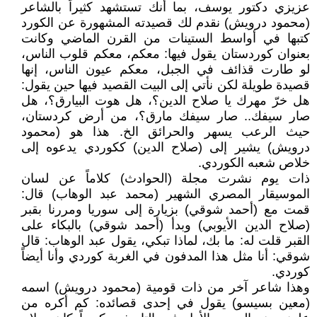
عزيزي دكتور يوسف، بما أنك تستشهد كثيراً بالشاعر
(محمود درويش) نقدم لك قصيدته المشهورة عن الكورد
كتبها في أواسط الستينات من القرن الماضي وكانت
بعنوان كوردستان يقول فيها: معكم، معكم قلوب الناس،
لو طارت قذائف في الجبل، معكم عيون الناس، إنها
قصيدة طويلة لكن نأتي إلى البيت القصيد فيها حين يقول:
هل خرّ مهرك يا صلاح الدين؟، هل هوت البيارق؟، هل
صار سيفك.. صار سيفك مارق؟، من أرض كردستان،
حيث الرعب يسهر والحرائق الخ. هذا هو (محمود
درويش) يشير إلى (صلاح الدين) ككوردي يدعوه إلى
خلاص شعبه الكوردي.
ذات يوم نشرت مجلة (الحوادث) كلاماً عن لسان
الموسيقار المصري الشهير (محمد عبد الوهاب) قال:
قمت مع (أحمد شوقي) بزيارة إلى سوريا ومررنا بقبر
(صلاح الدين الأيوبي) وبدأ (أحمد شوقي) بالبكاء على
القبر قلت له: ما بك، لماذا تبكي، يقول عبد الوهاب: قال
شوقي: أنا مثل هذا المدفون في الغربة كوردي وأنا أيضاً
كوردي.
وهذا شاعر آخر من ذات قومية (محمود درويش) اسمه
(معين بسيسو) يقول في إحدى قصائده: كم أكره من