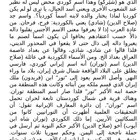
الذي هو (شێركو) وهذا اسم كوردي محض ليس له نظير
عند الشعوب الأخرى ويعني أسد الجبال، يا ترى لو لم يكن
كورديا لماذا يختار والده لابنه اسماً كوردياً؟. واسم جد
(صلاح الدين) (شادي) يعني بالكوردية: فرح، فرحان. من
عادة العرب إذا لا يعرفوا معنى الاسم الأجنبي يقلبوا داله
ذالاً حسب اعتقادهم يخافوا أن يكون اسماً لصنم ما
يغيروا داله إلى ذال حتى لا يقعوا في المحذور الديني،
فلذا قالوا عن شادي، شاذي، وقالوا عن بغداد عاصمة
العراق بغداذ الخ. ومن الأسماء الكوردية في عائلة (صلاح
الدين) اسم (توران) أنه اسم إيراني كوردي، فارسي
يطلق على البلاد الواقعة شمال شرق إيران، بلاد ما وراء
النهر. وأصل الاسم يعود إلى "تور" ابن (فريدون) ملك
إيران الذي قسم ملكه بين أبنائه وكانت هذه المنطقة من
حصة ابنه الأكبر "تور" فلذا صار اسم المنطقة توران.
وهناك قرية في شمال كوردستان تابعة لحران تحمل
اسم "توران". إن دائرة المعارف الإيرانية تقول: أن
التحقيقات العلمية أظهرت أن التورانيين كانوا من
السكائيين الآريين. إما ذلك الكوردي (توران شاه ابن
أيوب) أخو (صلاح الدين) الأكبر حكم النوبة ثم أرسل في
حملة ناجحة إلى اليمن. وحكم سوريا ثلاث سنوات.
وتوفي في الإسكندرية. إما (توران) الآخر، هو (توران شاه