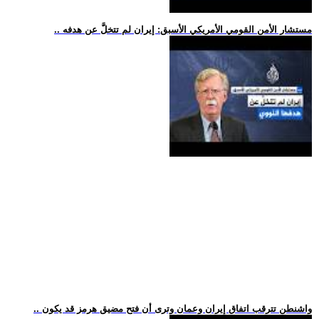
.. مستشار الأمن القومي الأمريكي الأسبق: إيران لم تتخلَّ عن هدفه
.. واشنطن تترقب اتفاق إيران وعمان وترى أن فتح مضيق هرمز قد يكون