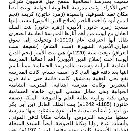
سميت بمدرسة الصالحية بسفح جبل قاسيون شرقي
"حي الأكراد" وبَنت مدرسة الخاتونية الجوانية. وبنت أيضاً
مكان تعبد للصوفية. والسيدة (زمرد خاتون) كريمة (نجم
الدين أيوب) أخت الناصر (صلاح الدين الأيوبي) ينسب إليها
مسجد زمرد خاتون. الأميرة (زهرة خاتون) بنت الملك
العادل بن أيوب من أهم آثارها المدرسة العادلية الصغرى
يقال أنها احترقت عام (1910م) وتحولت إلى سوق
تجاري.الأميرة الشهيرة (ست الشام) (شقيقة ست
العراق) توفت سنة (1220م) هي بنت الأمير (نجم الدين
أيوب) أخت (صلاح الدين الأيوبي) أهم أعمالها: المدرسة
الشامية البرانية وسميت بالمدرسة الحسامية تيمناً باسم
ابنها بعد دفنه فيها الذي كان اسمه حسام، كانت المدرسة
تقع بحي العقيبة بدمشق، كانت قائمة حتى بداية قرن
العشرين وكانت مدرسة ابتدائية. المدرسة الشامية
الجوانية وهي مقابل مشفى النوري. خانقاه الحسامية
وهي تكية وزاوية لطلبة العلم والصوفية. الملكة (ضيفة
خاتون) (1185- 1242م) بنت الملك العادل (بن أبي بكر
بن أيوب) أنشأت بمدينة حلب عدة منشئات منها: مدرسة
سمتها مدرسة الفردوس. وأنشأت مكاناً لدفن الموتى،
وأنشأت عدة زوايا وتكايا للصوفية. أيضاً السيدة المبجلة
(عذراء الأيوبية) كانت سنة وفاتها في ( 1197م) هي