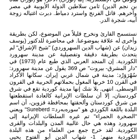
بن نجم الدين) ثامن سلاطين الدولة الأيوبية في مصر
وآخرهم. قاتل الفرنج واسترد دمياط. دبرت اغتياله زوجة
أبيه، شجرة الدر.
نستسمح القارئ ونخرج قليلاً من الموضوع، لكن بطريقة
وأخرى له علاقة بموضوعنا. في محاضرة للدكتور (يوسف
زيدان) عن (شهاب الدين السهروردي) "شيخ الإشراق" لم
يتحدث بطريقة دقيقة وتفصيلية عن مدينة سهرورد
الكوردية. إن المنجد العربي الذي طبع عام (1973) في
"دار المشرق- بيروت" ص 369 يقول عن مدينة سهرورد:
سُهْرَوَرْد: مدينة في شمال غربي إيران. سكانها الأكراد
في القرن 10 خربها المغول بحملاتهم الحربية في القرون
الوسطى. انتهى. بلا شك إنها مدينة كوردية تقع في شرق
كوردستان، إلا أن سلطات الإيرانية كالعادة استقطعتها
من شرق كوردستان وألحقتها بمحافظة قزوين، أن اسم
البلدة باللغة الكوردي هو "سورەبەرد= Sureberd" ويعني
"الصخرة الحمراء" تم غيره السلطات الإيرانية إلى
سهرورد وهذه هي حال غالبية المدن والبلدات والقرى
الكوردية. لقد خرج جمع من العلماء من هذه البلدة
الكوردية منهم: 1- شهاب الدين أبو الفتوح يحيى