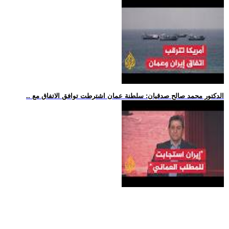
.. الدكتور محمد صالح صدقيان: سلطنة عمان اشترطت توافق الاتفاق مع