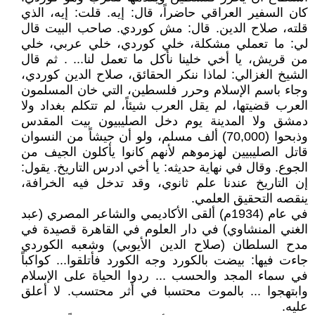
كان السفير العراقي حاضراً، قال: إيه. قلت: إيه، الذي
قلته، صلاح الدين. قال: مش كوردي. صاحب البيت قال
لي: ما تعملي مشكلة، خلي كوردي، خلي عربي، خلي
من قريش، يا أخي خلينا نأكل ما تعمل لنا... . ثم قال
الشيخ الغزالي: لماذا ننكر الحقائق، صلاح الدين كوردي،
وجاء باسم الإسلام وحرر فلسطين، التي خان المسلمون
العرب قضيتها، لم يقل العرب شيئاً، لم تتكلم بغداد ولا
دمشق ولا المدينة يوم دخل الصليبيون بيت المقدس
وذبحوا (70,000) ألف مسلم، ولو أن جيشاً من النسوان
قاتل الصليبيين لهزموهم لأنهم كانوا يأكلون الجيف من
الجوع. وقال في نهاية حديثه: يا أخي ادرس التاريخ. يقول:
إن التاريخ عندنا علم ثانوي، وقد تدخل فيه الخرافة،
ينقصه التحقيق العلمي.
في عام (1934م) ألقى الأكاديمي والشاعر المصري (عبد
الغني المنشاوي) في دار العلوم في القاهرة قصيدة في
مدح السلطان (صلاح الدين الأيوبي) وشعبه الكوردي
جاءت فيها: بيضت بالكورد وجه الكورد فأتلقوا... كواكباً
في سماء المجد والحسب ... ردوا الحياة على الإسلام
وابتهجوا ... بالموت محتسبا في أثر محتسب. لا أعلق
عليه.