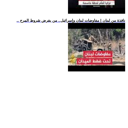
.. نافذة من لبنان | مفاوضات لبنان وإسرائيل.. من يفرض شروط المرح