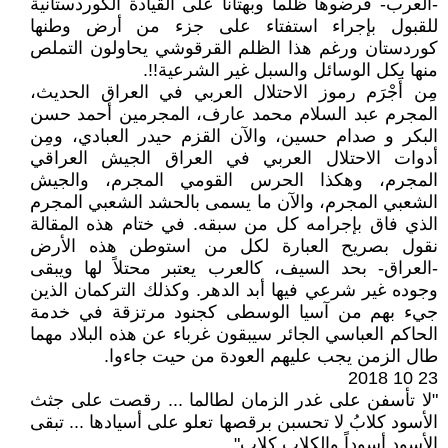
-العرب- فرضوها ظلماً وبهتاناً على القيادة الكوردستانية
للقبول بإجراء استفتاء على جزء من أرض وطنها
كوردستان ورغم هذا الظلم القرقوشي يحاولون التملص
منها بكل الوسائل والسبل غير الشرعية!!.
مِن أَجْرَم رموز الاحتلال العربي في العراق الحديث،
المجرم عبد السلام محمد عارف، المجرمين أحمد حسن
البكر و صدام حسين، والآن القزم حيدر العبادي، ومِن
أدوات الاحتلال العربي في العراق الجيش العراقي
المجرم، وهكذا الحرس القومي المجرم، والجيش
الشعبي المجرم، والآن ما يسمى بالحشد الشعبي المجرم
الذي فاق بإجرامه كل من سبقه. في ختام هذه المقالة
نقول بصريح العبارة لكل من استوطن هذه الأرض
-العراق- بحد السيف، كالعرب يعتبر محتلاً لها ويبقى
وجوده غير شرعي فيها أبد الدهر. وكذلك التركمان الذين
جيء بهم من آسيا الوسطى كجنود مرتزقة في خدمة
الحاكم العباسي الجائر سيبقون غرباء عن هذه البلاد مهما
طال الزمن يجب عليهم العودة من حيت جاءوا.
23 10 2018
"لا تأسفن على غدر الزمان لطالما ... رقصت على جثث
الأسود كلابُ لا تحسبن برقصها تعلو على أسيادها ... تبقى
الأسود أسوداً والكلاب كلاب"