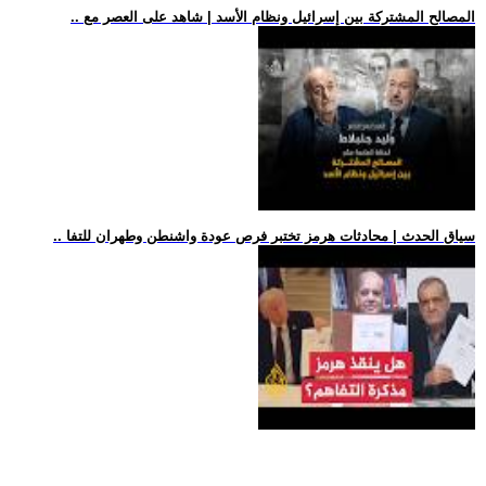
.. المصالح المشتركة بين إسرائيل ونظام الأسد | شاهد على العصر مع
.. سياق الحدث | محادثات هرمز تختبر فرص عودة واشنطن وطهران للتفا