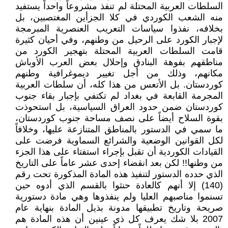
السلطات العربية المحتلة لم تنفذ مشروعاً واحداً يستفيد
منه الشعب الكوردي في كلا الجزأين المغتصبين، بل
بخلافه، نفذوا سياسات التعريب العنصرية المبرمجة
لإجبار الكورد على الرحيل من وطنهم، وفي أحيان كثيرة
قامت السلطات العربية المحتلة بتهجير الكورد من
مناطقهم بفوهة البنادق وإحلال بعض العرب الأوباش
مكانهم، وذلك من أجل تغيير ديموغرافية وطنهم
كوردستان. بل الأتعس من هذا كله، أن سلطات العربية
المجرمة القابعة في بغداد لم تكتفي بإجبار بقاء جنوب
كوردستان ضمن حدود العراق السياسية، بل استحوذت
بقوة السلاح أيضاً على نصف مساحة جنوب كوردستان،
ما سمي في الدستور بالمناطق المتنازعة عليها، وخلافاً
لكل القوانين الوضعية والشرائع السماوية فرضت على
القيادات الكوردية أن تقبل بإجراء استفتاء على هذا الجزء
من وطنها!! لكن بعد انقضاء إحدى عشر عاماً على التاريخ
الذي حدده الدستور لتنفيذ هذه المادة المذكورة تحت رقم
(140) إلا أنهم كالعادة حنثوا بالقسم الذي أدوه حين
تسنموا مناصبهم العليا ولم ينفذوها وهي مادة دستورية
صريحة وتاريخ تطبيقها مدونة بذيل المادة بنهاية عام
2007 بلا شك يعرف كل ذي عينين أن هذه المادة هم