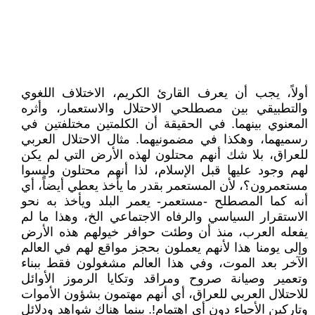
أولاً، يجب أن يعرف القارئ الكريم، الاختلاف اللغوي
والتطبيقي بين مصطلحي الاحتلال والاستعمار، وأثره
المعنوي بينهما. في الحقيقة أن الكلمتين مختلفتين في
رسميهما، وهكذا في مضمونيهما. مثال الاحتلال العربي
للعراق، بلا شك أنهم محتلون لهذه الأرض التي لم يكن
لهم وجود عليها قبل الإسلام، لذا أنهم محتلون وليسوا
مستعمرون؟، لأن المستعمر بقدر ما يأخذ يعطي أيضاً، أي
أنه كما المصطلح -مستعمر- يعمر البلد ويأخذ به نحو
الاستقرار السياسي والرفاه الاجتماعي الخ، وهذا ما لم
يفعله العرب، منذ أن وطئت حوافر خيولهم هذه الأرض
وإلى يومنا هذا لأنهم يعملون بحجز مواقع لهم في العالم
الآخر بعد الموت، وفي هذا العالم مشغولون فقط ببناء
وتعمير وصيانة صروح ومراقد وتكايا الرموز الأوائل
للاحتلال العربي للعراق، أي أنهم مهتمون بشؤون الأموات
وتاركين الأحياء دون أي اهتمام!. بينما هناك شواهد ودلائل