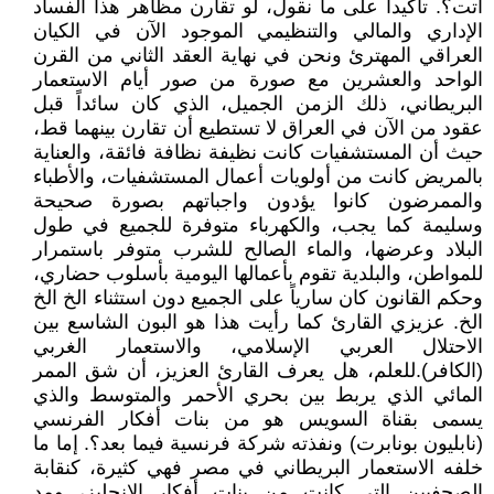
أتت؟. تأكيداً على ما نقول، لو تقارن مظاهر هذا الفساد
الإداري والمالي والتنظيمي الموجود الآن في الكيان
العراقي المهترئ ونحن في نهاية العقد الثاني من القرن
الواحد والعشرين مع صورة من صور أيام الاستعمار
البريطاني، ذلك الزمن الجميل، الذي كان سائداً قبل
عقود من الآن في العراق لا تستطيع أن تقارن بينهما قط،
حيث أن المستشفيات كانت نظيفة نظافة فائقة، والعناية
بالمريض كانت من أولويات أعمال المستشفيات، والأطباء
والممرضون كانوا يؤدون واجباتهم بصورة صحيحة
وسليمة كما يجب، والكهرباء متوفرة للجميع في طول
البلاد وعرضها، والماء الصالح للشرب متوفر باستمرار
للمواطن، والبلدية تقوم بأعمالها اليومية بأسلوب حضاري،
وحكم القانون كان سارياً على الجميع دون استثناء الخ الخ
الخ. عزيزي القارئ كما رأيت هذا هو البون الشاسع بين
الاحتلال العربي الإسلامي، والاستعمار الغربي
(الكافر).للعلم، هل يعرف القارئ العزيز، أن شق الممر
المائي الذي يربط بين بحري الأحمر والمتوسط والذي
يسمى بقناة السويس هو من بنات أفكار الفرنسي
(نابليون بونابرت) ونفذته شركة فرنسية فيما بعد؟. إما ما
خلفه الاستعمار البريطاني في مصر فهي كثيرة، كنقابة
الصحفيين التي كانت من بنات أفكار الإنجليز، ومد