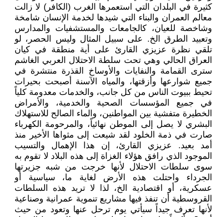
كثيرة في البلدان التي استعمرها الغرب (الكافر) لا زالت
معالم العمران والبناء التي شيدها لخدمة الإنسان شامخة
وشاخصة للعيان، كالجامعات والمستشفيات والمدارس
وتعبيد الطرق الخ. على سبيل المثال وليس الحصر، لو
تلقي نظرة عزيزي القارئ على أية منطقة في كيان
العراق الحالي وهي تحت سلطة الاحتلال العربي الغاشم
سترى القمامة والنفايات والأوساخ القذرة منتشرة في
جميع شوارعها وأزقتها، والمياه الآسنة أصبحت بحيرات
تحيط ببيوت الناس من كل جانب، والخدمات معدومة كلياً
في جميع المؤسسات الصحية والخدمية، والأمراض
الخطيرة متفشية بين المواطنين، والماء الصالح للاستهلاك
البشري لا يصل إلى الموطن نهائياً، والمرحومة الكهرباء
صارت في ذمة الخلود لقد شيعت إلى مثواها الأخير منذ
أمد بعيد. عزيزي القارئ، إن هذا الإهمال والتسيب
الموجود الذي رافق هؤلاء الغزاة إلى هذه البلاد لا تقوم به
سوى سلطات الاحتلال لأنها خرجت من شبه جزيرتها
الجرداء واحتلت هذه الأرض لغاية ما، سياسية أو
عسكرية، أو اقتصادية الخ، لذا لا تريد هذه السلطات
القروسطية أن تنفذ فيها مشاريع تنموية عمرانية وصناعية
لأنها تعرف جيداً سيأتي يوم ترحل عنها وتعود من حيث