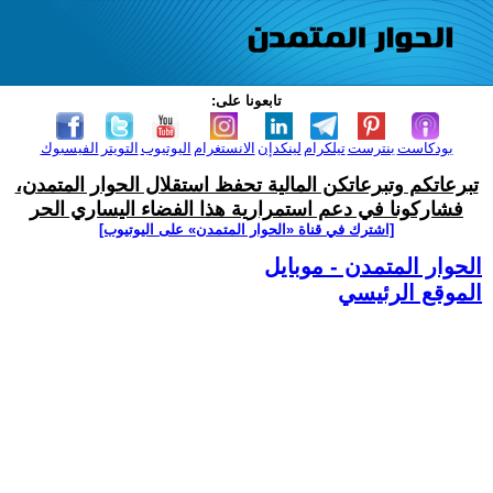
تابعونا على:
بودكاست
بنترست
تيلكرام
لينكدإن
الانستغرام
اليوتيوب
التويتر
الفيسبوك
تبرعاتكم وتبرعاتكن المالية تحفظ استقلال الحوار المتمدن،
فشاركونا في دعم استمرارية هذا الفضاء اليساري الحر
[اشترك في قناة ‫«الحوار المتمدن» على اليوتيوب]
الحوار المتمدن - موبايل
الموقع الرئيسي