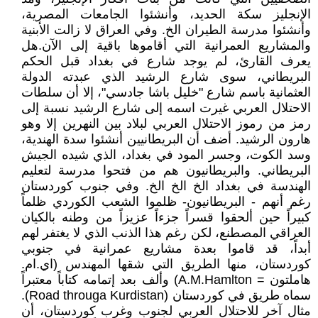
الإنجليز سكة الحديد، وأنشئوا الجامعات المصرية،
وأنشئوا مدرسة الطيران الخ. وفي العراق لا زالت الأبنية
والمشاريع العمرانية التي أقاموها باقية إلى الآن.هل
يعرف القارئ، لم يوجد شارع في بغداد قبل الحكم
البريطاني، سوى شارع الرشيد الذي عبدته الدولة
العثمانية باسم شارع "خليل باشا جادسي"، إلا أن سلطات
الاحتلال العربي غيرت اسمه إلى شارع الرشيد نسبة إلى
رمز من رموز الاحتلال العربي لبلاد بين النهرين إلا وهو
هارون الرشيد. أضف أن البريطانيين أنشئوا سدة الهندية،
وسد الكوت، وجسر المود في بغداد، الذي شيده الجيش
البريطاني. والبريطانيون هم من فتحوا مدرسة لتعليم
الهندسة في بغداد الخ الخ الخ. وفي جنوب كوردستان
رغم أنهم - البريطانيون- ظلموا الشعب الكوردي ظلماً
كبيراً حين ألحقوا قسراً جزءاً عزيزاً من وطنه بالكيان
العراقي المصطنع، لكن رغم هذا الذنب الذي لا يغتفر لهم
أبداً، قد قاموا بعدة مشاريع عمرانية في جنوبي
كوردستان، منها الطريق التي شقها المهندس (اي.ام.
هاملتون = A.M.Hamlton) وألف بعد إتمامه كتاباً معتبراً
سماه طريق في كوردستان (Road througa Kurdistan).
مثال آخر للاحتلال العربي لجنوب وغرب كوردستان، أن