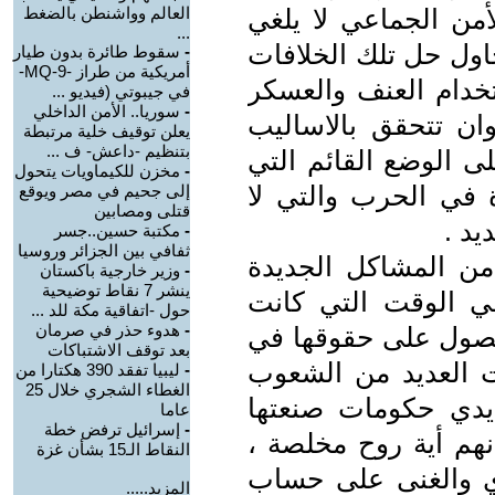
لأمن الجماعي لا يلغي
العالم وواشنطن بالضغط
...
حاول حل تلك الخلافات
-
سقوط طائرة بدون طيار
أمريكية من طراز -MQ-9-
خدام العنف والعسكر
في جيبوتي (فيديو ...
-
سوريا.. الأمن الداخلي
ان تتحقق بالاساليب
يعلن توقيف خلية مرتبطة
بتنظيم -داعش- ف ...
ى الوضع القائم التي
-
مخزن للكيماويات يتحول
ة في الحرب والتي لا
إلى جحيم في مصر ويوقع
قتلى ومصابين
يد .
-
مكتبة حسين..جسر
ثفافي بين الجزائر وروسيا
من المشاكل الجديدة
-
وزير خارجية باكستان
ينشر 7 نقاط توضيحية
ي الوقت التي كانت
حول -اتفاقية مكة للد ...
-
هدوء حذر في صرمان
صول على حقوقها في
بعد توقف الاشتباكات
ت العديد من الشعوب
-
ليبيا تفقد 390 هكتارا من
الغطاء الشجري خلال 25
يدي حكومات صنعتها
عاما
-
إسرائيل ترفض خطة
نهم أية روح مخلصة ،
النقاط الـ15 بشأن غزة
ي والغنى على حساب
المزيد.....