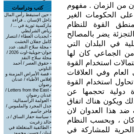
ن من الزمان . مفهوم
كتب ودراسات
 على الحكومات الغير
-
حين استيقظ رأس المال
داخل الإنسان .. قراءة
طق القوة للنظام
ماركسية ثورية في ... /
رياض الشرايطي
لتجزئة يضر بالمصالح
-
ابجديات العطاء / انتصار
كامل جفلان الخشت
ية في البلدان التي
-
مجلة سلاح النقد، عدد
من الجماعي كان لها
جوان-جويلية-اوت 2026 /
مجلة سلاح النقد
تمالات استخدام القوة
-
حقوق العصر / أحمد
التاوتي
العام وفي العلاقات
-
قصة الأمراض المزمنة و
إفلاس الأطباء / عدنان
 تحاول استخدام القوة
رضوان
ة دولية تحجمها عن
Letters from the East /
-
عدنان رضوان
لك ويكون هناك اتفاق
-
العولمة الرأسمالية:
جدل المجرد والملموس /
ضد هذا العدوان لان
فاخر جاسم
-
سياسة حفار الساق / د.
كان ، وبحسب النظام
خالد زغريت
-
الطائفية المتغلغلة في
لحرية للمشاركة في
لبنان / حسين محمود