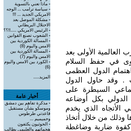
-
ماذا تعني ىالتسوية
-
سياسة ترامب ... الوجه
الامريكي الجديد ... !!!
-
مشكلة الموصل بعد
الاحتلال البريطاني
-
الرئيس الامريكي .....!!؟؟
-
الشعوب تصنع القوانين
-
المسالة الكوردية بين
الامس واليوم (8)
العالمية الأولى بعد
-
المسالة الكوردية بين
الامس واليوم (7)
وى في حفظ السلام
-
الكورد بين الامس واليوم
(6)
اهتمام الدول العظمى
المزيد.....
 . وقد حاول الدول
ماعي السيطرة على
أخبار عامة
ع الدولي بكل أوضاعه
-
مذكرة تفاهم بين دمشق
ي الأتجاه الذي يخدم
وموسكو بشأن مستقبل
قاعدتي طرطوس
وذلك من خلال أتخاذ
وحميميم ...
-
الحوثيون يكثفون
ل كقوة ضاربة وضاغطة
هجماتهم والعليمي يطالب