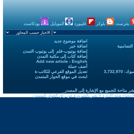
بنترست
بلوكر
فليبورد
الموبايل
بودكاست
اضافة موضوع جديد
التضامنية
اضافة خبر
إضافة يوتيوب-فلم إلى يوتيوب التمدن
إضافة كتاب إلى مكتبة التمدن
Add new article - English
أضف حملة
3,732,97
تعديل الموقع الفرعي للكاتب-ة
ابحث في موقع الحوار المتمدن
شر متاحة للجميع مع الإشارة إلى المصدر
ضاء هيئة الادارة لا تعبر بالضرورة عن رأي الحوار المتمدن