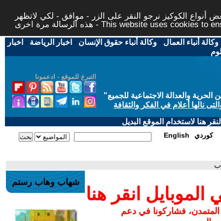
 أنواع الكوكيز نرجو النقر على الزر - موافق - لكي لاتظهر
This website uses cookies to ensure you ge
وكالة أنباء العمال
-
وكالة أنباء حقوق الإنسان
-
اخبار الرياضة
-
اخبار
لوم
التبرع للموقع - ادعمونا
حرية والعدالة الاجتماعية للجميع
"
تى نالها أعلام في الفكر والثقافة
قر هنا لاستخدام الموقع البديل
كوردي
English
وب
شهاب وهاب رستم
لموبايل انقر هنا
 المتمدن، فشاركونا في دعم