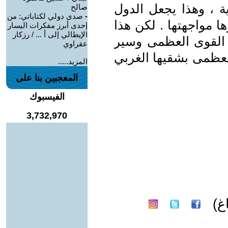
ية ، وهذا يجعل الدول
صالح
-
صدى دولي لكتاباتي: من
 مواجهتها . لكن هذا
إحدى أبرز مفكرات اليسار
الإيطالي إلى أ ... / رزكار
 القوى العظمى وسير
عقراوي
العظمى بشقيها الغربي
المزيد.....
المعجبين بنا على
الفيسبوك
3,732,970
غ)