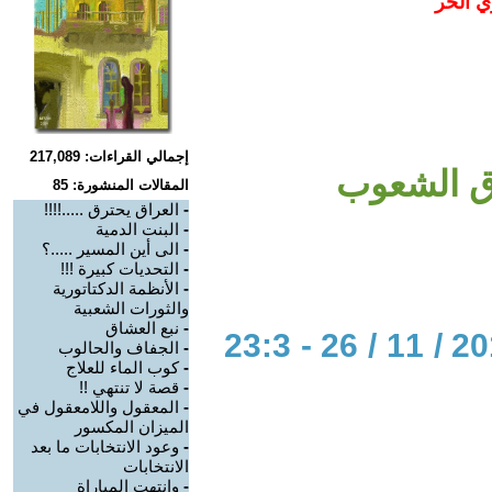
ي الحر
إجمالي القراءات: 217,089
وق الشعوب
المقالات المنشورة: 85
-
العراق يحترق .....!!!!
-
البنت الدمية
-
الى أين المسير .....؟
-
التحديات كبيرة !!!
-
الأنظمة الدكتاتورية
والثورات الشعبية
-
نبع العشاق
الحوار المتمدن-العدد: 6065 - 2018 / 11 / 26 - 23:3
-
الجفاف والحالوب
-
كوب الماء للعلاج
-
قصة لا تنتهي !!
-
المعقول واللامعقول في
الميزان المكسور
-
وعود الانتخابات ما بعد
الانتخابات
-
وانتهت المباراة