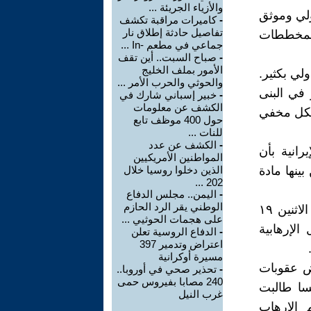
والأزياء الجريئة ...
لي وموثق
-
كاميرات مراقبة تكشف
تفاصيل حادثة إطلاق نار
 بمخططات
جماعي في مطعم -In ...
-
صباح السبت.. أين تقف
الأمور بملف الخليج
ولي بكثير.
والحوثي والحرب الأمر ...
 في البنى
-
خبير إسباني شارك في
الكشف عن معلومات
بشكل مخفي
حول 400 موظف تابع
للنات ...
-
الكشف عن عدد
رانية بأن
المواطنين الأمريكيين
ينها مادة
الذين دخلوا روسيا خلال
202 ...
-
اليمن.. مجلس الدفاع
الوطني يقر الرد الحازم
وفي تطور آخر تم عقد اجتماع لوزراء خارجية الاتحاد الأوروبي في يوم الاثنين ١٩
على هجمات الحوثيي ...
الإرهابية
-
الدفاع الروسية تعلن
اعتراض وتدمير 397
مسيرة أوكرانية
ض عقوبات
-
تحذير صحي في أوروبا..
240 مصابا بفيروس حمى
نسا طالبت
غرب النيل
م الإرهاب