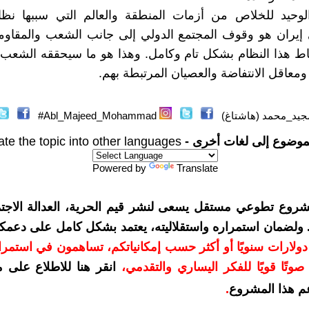
لوحيد للخلاص من أزمات المنطقة والعالم التي سببها نظام
إيران هو وقوف المجتمع الدولي إلى جانب الشعب والمقاومة 
ط هذا النظام بشكل تام وكامل. وهذا هو ما سيحققه الشعب
ومعاقل الانتفاضة والعصيان المرتبطة بهم.
جيد_محمد (هاشتاغ)
Abl_Majeed_Mohammad#
موضوع إلى لغات أخرى -
ate the topic into other languages
Powered by
Translate
شروع تطوعي مستقل يسعى لنشر قيم الحرية، العدالة الاجتم
. ولضمان استمراره واستقلاليته، يعتمد بشكل كامل على دعمك
دعمكم بمبلغ 10 دولارات سنويًا أو أكثر حسب إمكانياتكم، تساهمون في استم
وتًا قويًا للفكر اليساري والتقدمي
،
انقر هنا للاطلاع على 
م هذا المشروع
.