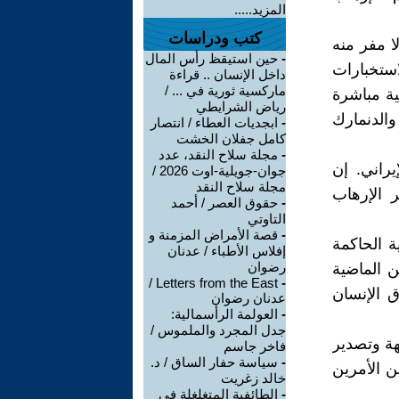
المزيد.....
كتب ودراسات
ا مفر منه
-
حين استيقظ رأس المال
استخبارات
داخل الإنسان .. قراءة
ماركسية ثورية في ... /
ية مباشرة
رياض الشرايطي
والدنمارك
-
ابجديات العطاء / انتصار
كامل جفلان الخشت
-
مجلة سلاح النقد، عدد
راني. إن
جوان-جويلية-اوت 2026 /
مجلة سلاح النقد
 الإرهاب
-
حقوق العصر / أحمد
التاوتي
-
قصة الأمراض المزمنة و
ة الحاكمة
إفلاس الأطباء / عدنان
رضوان
ن الماضية
Letters from the East /
-
 الإنسان
عدنان رضوان
-
العولمة الرأسمالية:
جدل المجرد والملموس /
هة وتصدير
فاخر جاسم
-
سياسة حفار الساق / د.
 الأمرين
خالد زغريت
-
الطائفية المتغلغلة في