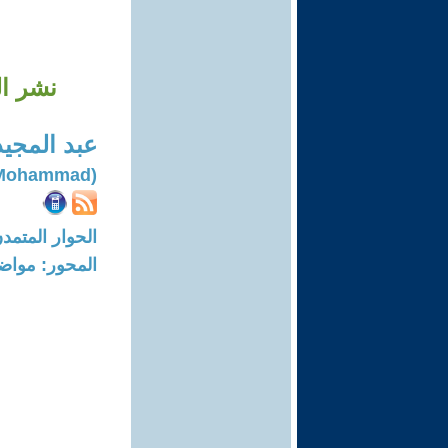
نشر ال
عبد المجي
(Abl Majeed Mohammad)
الحوار المتمدن-العدد: 6064 - 18
المحور: مواض