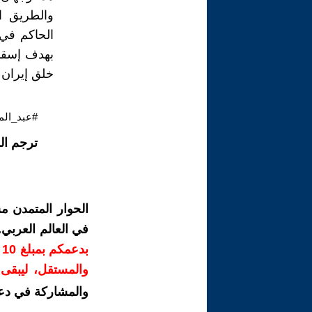
والطريق ا
الحاكم في 
بهدف إسقا
خلق إيران 
#عبد_الم
ترجم ال
الحوار المتمدن م
في العالم العربي
ب
والمستقل، ليبقى ص
والمشاركة في دع