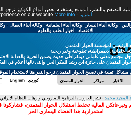
ة التصفح والنشر، الموقع يستخدم بعض أنواع الكوكيز نرجو النق
More info - المزيد
experience on our website
الفن
-
وكالة أنباء اليسار
-
وكالة أنباء العلمانية
-
وكالة أنباء العمال
-
وكا
الاقتصاد
-
اخبار الطب والعلوم
 الرئيسي لمؤسسة الحوار المتمدن
، علمانية، ديمقراطية، تطوعية وغير ربحية
ل مجتمع مدني علماني ديمقراطي حديث يضمن الحرية والعدالة الاجتم
حوار المتمدن على جائزة ابن رشد للفكر الحر والتى نالها أعلام في الفك
م مشاكل تقنية في تصفح الحوار المتمدن نرجو النقر هنا لاستخدام الموقع
كوردي
English
الاخبار
مراكز
الحوار المتمدن
 المجيد محمد
- نشر الحروب، البرنامج الصاروخي وإرهاب النظام الإيراني
 وتبرعاتكن المالية تحفظ استقلال الحوار المتمدن، فشاركونا 
استمرارية هذا الفضاء اليساري الحر