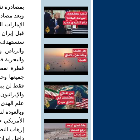
بمصادرة نف
وبعد مصادر
الإمارات 
قبل إيران
سنستهدف ب
والبحرية ف
قطرة نفط 
جميعها وخ
فقط لن يبق
والإيرانيو
علم الهدى 
وبالعودة ل
إرهاب النظ
داخل إيران