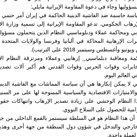
ؤوليها وجاء في دعوة المقاومة الإيرانية مايلي:
اسة حاسمة ضد الفاشية الدينية الحاكمة في إيران أمر حتمي ل
إرهاب الحكومي. تدعو المقاومة الإيرانية إلى تسمية وزارة ال
بي ومحاكمة عملاء ودبلوماسيي النظام الذين يتحملون مسؤول
ات الإرهابية المحاكة في ألبانيا وفرنسا والولايات المتحدة 
و وأغسطس وسبتمبر 2018 على الترتيب).
 ومعاقبة دبلماسيي_ إرهابيي وعملاء ومرتزقة النظام الإي
خابرات وقوات الحرس وقوات القدس هم أكبر آلات تصدير
 العالم اليوم.
تي لا يمكن إنكارها هي أن سياسة المماشات مع الفاشية الديني
الامتيازات الاقتصادية والسياسية الممنوحة لها على مر السني
النظام الوحشي على زيادة تصدير الإرهاب وانتهاكات حقوق
امية للحصول على السلاح النووي.
 أن هذا النظام هو في السلطة سيستمر بالقمع الداخلي من ج
لخارجي والتدخل في شؤون دول المنطقة من جهة أخرى وهذين
لعملة واحدة.