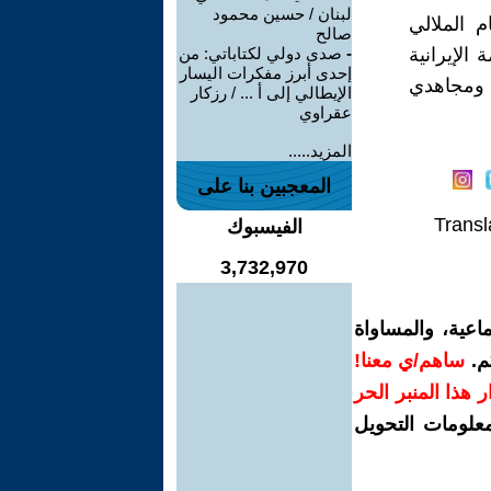
لبنان / حسين محمود
 الملالي
صالح
الإيرانية
-
صدى دولي لكتاباتي: من
إحدى أبرز مفكرات اليسار
 ومجاهدي
الإيطالي إلى أ ... / رزكار
عقراوي
المزيد.....
المعجبين بنا على
Transl
الفيسبوك
3,732,970
اعية، والمساواة
م.
ساهم/ي معنا!
رار هذا المنبر الحر
معلومات التحويل