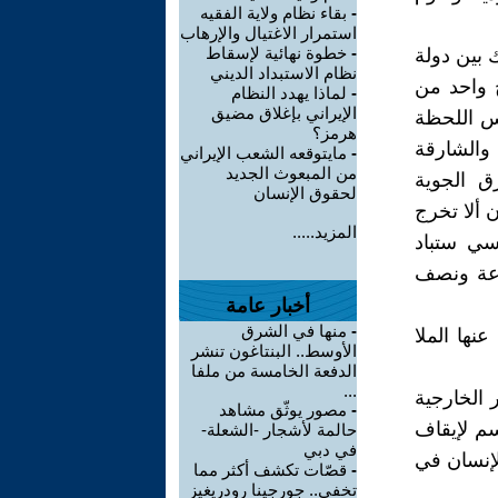
-
بقاء نظام ولاية الفقيه
استمرار الاغتيال والإرهاب
-
خطوة نهائية لإسقاط
 بين دولة
نظام الاستبداد الديني
 واحد من
-
لماذا يهدد النظام
الإيراني بإغلاق مضيق
س اللحظة
هرمز؟
والشارقة
-
مايتوقعه الشعب الإيراني
من المبعوث الجديد
ميع الطرق الجوية
لحقوق الإنسان
 ألا تخرج
المزيد.....
سي ستباد
اعة ونصف
أخبار عامة
-
منها في الشرق
نها الملا
الأوسط.. البنتاغون تنشر
الدفعة الخامسة من ملفا
...
 الخارجية
-
مصور يوثّق مشاهد
إجراء حاسم لإيقاف
حالمة لأشجار -الشعلة-
في دبي
لإنسان في
-
قصّات تكشف أكثر مما
تخفي.. جورجينا رودريغيز