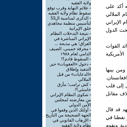
ولاية الفقيه
 أكد على
-
علائم النهاية وقرب توقع
سقوط نظام ولاية الفقيه
م الملالي
-
الذكرى لمناسبة ال53
 الإيراني
لتأسيس منظمة مجاهدي
خلق الإيرانية
بحث الدول
-
نتيجة التدخلات النظام
الإيراني المباشرة في
العراق؛ هي مذبحة ...
د القوات
-
محرقة خميني، الصيف
الأمريكية
الدامي لعام ١٩٨٨
-
السقوط قادم؟!
-
دخول «العقوبات» حيز
التنفيذ وإطلاق
فة ٣٠٠ إلى ٤٠٠ كيلو متر.. ومن بينها
«الدعايات» من قبل
فغانستان.
الملالي
-
كش ترامب؛ مأزق
ستطيع الوصول إلى قلب
خامنئي؟!
ملات الطائرات التي تحمل ٤٠ إلى ٥٠ طائرة مقاتلة و ٦ ألاف مقاتل
-
شكوى النظام الإيراني
من معارضته لمجلس
الأمن الدولي
هد قد قال
-
أولئك الذين وقفوا في
الجهة الصحيحة من التاريخ
ر نفطنا في
-
الإرهاب القانوني في
ية ونقوم
نظام ولاية الفقيه