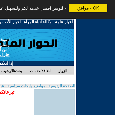
موافق - OK
لتوفير افضل خدمة لكم ولتسهيل عملي
أخبار عامة
-
وكالة أنباء المرأة
-
اخبار الأدب و
الموقع
يسارية
"من أج
حاز ال
إذا لديك
الزوار
اضافة/خدمات
بحث/الارشيف
الصفحة الرئيسية
-
مواضيع وابحاث سياسية
-
عبد
تبرعاتكم