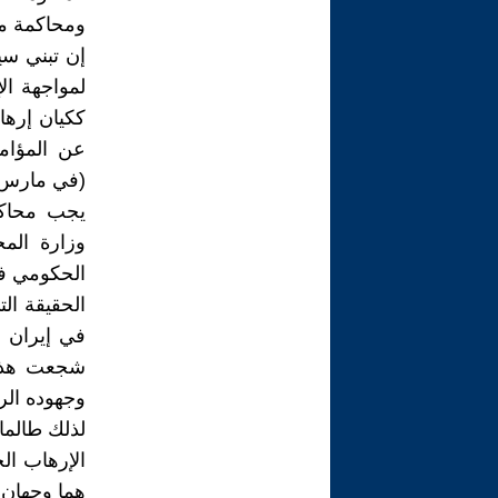
ومحاكمة مس
إن تبني سي
لمواجهة ال
ككيان إرها
عن المؤامر
(في مارس ويوني
يجب محاكمة
وزارة الم
الحكومي في
الحقيقة ال
في إيران و
شجعت هذا 
وجهوده الر
لذلك طالما
الإرهاب ا
هما وجهان 