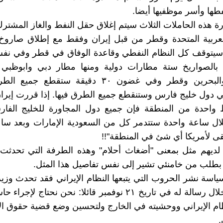
طها وأسر موظفيها أيضا.
ة هذه الحاملات الثلاث سيتم إغلاق حقل النفط والغاز المشترك
العربية المتحدة وقطر من قبل إيران وفقط مع إطلاق صاروخ
 سيتوقف كل النظام النفطي وقاعدة الوفاق في قطر وفي نف
الصواريخ ستة مطارات دولية ومنها مطار دبي وابوظبي 
والرياض والبحرين وقطر وفي غضون ٣٠ دقيقة ستقطع ج
ي دول خليج فارس وستنقطع جميع الطرق فيها. إذا قررت إيران
واحدة من المنطقة فإن جميع دول المجاورة للخليج الفار
لال ساعة واحدة ستتدمر كل من السعودية الإمارات وبعد س
ى لأمريكا أي شئ في المنطقة"!!
ن لديهم مثل بمعنى "أضغاث أحلام" وهذه الطرفة التي تحدثت ع
بطلب من خامنئي تشير إلى نفس تفاصيل هذا المثل.
سياسة نشر الحروب التي يتبعها النظام الإيراني فقد تحدث وزير
الأمريكي خلال رسالة له في تاريخ ٢١ نوفمبر قائلا: نحن نحتاج ل
ام الإيراني ووحشيته في الخارج ولتحسين وضع قضية حقوق ا
.