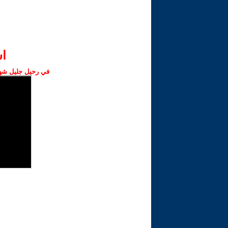
ا‫
في رحيل جليل شهبا