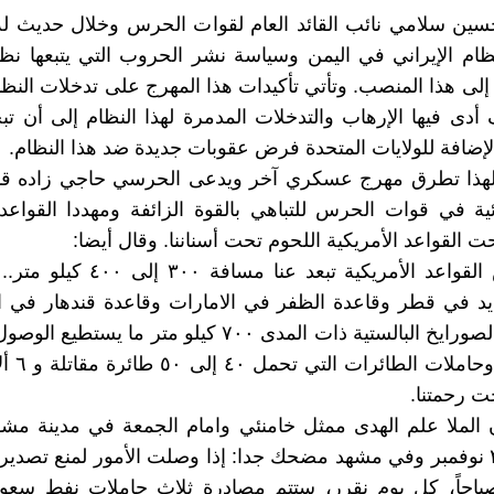
ين سلامي نائب القائد العام لقوات الحرس وخلال حديث له
ظام الإيراني في اليمن وسياسة نشر الحروب التي يتبعها نظا
إلى هذا المنصب. وتأتي تأكيدات هذا المهرج على تدخلات النظام
ى فيها الإرهاب والتدخلات المدمرة لهذا النظام إلى أن ت
بالإضافة للولايات المتحدة فرض عقوبات جديدة ضد هذا النظام.
 لهذا تطرق مهرج عسكري آخر ويدعى الحرسي حاجي زاده قائ
ية في قوات الحرس للتباهي بالقوة الزائفة ومهددا القواعد 
 القواعد الأمريكية اللحوم تحت أسناننا. وقال أيضا:
هناك بعض القواعد الأمريكية تبعد عنا مسا
يد في قطر وقاعدة الظفر في الامارات وقاعدة قندهار في ا
ولدينا من الصورايخ البالستية ذات المدى ٧٠٠ كيلو متر ما ي
مراكزهم. وحا
ت رحمتنا.
 الملا علم الهدى ممثل خامنئي وامام الجمعة في مدينة مش
في تاريخ ٢ نوفمبر وفي مشهد مضحك جدا: إذا وصلت الأمور لمنع تصدي
باحاً، كل يوم نقرر، ستتم مصادرة ثلاث حاملات نفط سعود