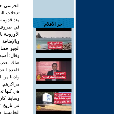
الحرسي حس
تدخلات الن
منذ قدومه 
اخر الافلام
في ظروف أد
الأوروبية 
وبالإضافة
الجيو فضائ
وقال: أصبحت
قاعدة العد
هي كلها تح
وسابقا كان
الخامسة ص