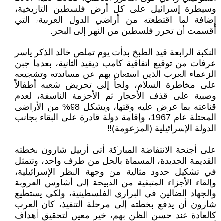
وسيطرة إسرائيل على كل أرض فلسطين التاريخية،
إضافة لما اقتطعته من أراضي الدول العربية، التي
أقسمت أن تحرر فلسطين من النهر إلى البحر.
النكبة الرابعة قيد الطبخ بدأت يوم تملص خالد الذكر ياسر
عرفات من توقيع اتفاقية كامب ديفيد الثانية، بعدما جبن
الزعماء العرب الذين استعان بهم عن مساندته وتشجيعه
على مخاطرة السلام، ولجأ إلى تحريض شعبه أطفالاً
وصبية على قذف الأحجار ثم الأحزمة الناسفة، لعدم
قناعته بما عرض عليه وقتها، ويشكل 98% من الأراضي
المحتلة عام 1967، وإقامة دولة قادرة على البقاء بجانب
الدولة الإسرائيلية (المزعومة)!!
على أجنحة الانتفاضة المباركة أتى أرييل شارون بخطته
القديمة الجديدة، المسماة بالحل من طرف واحد، وتتمثل
في تشكيل حدود مثالية من وجهة النظر الإسرائيلية،
وإلقاء الأجزاء المتبقية من الذبيحة إلى أشاوس العروبة
والجهاد الضالين في البراري الفلسطينية، ولكي يستطيع
شارون أن يدفع بخطته إلى مرحلة التنفيذ، كان العرب
كالعادة عند حسن الظن بهم، خير معين لتحقيق أهداف