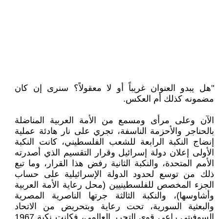
"هل يبدو العنوان غريباً أو لا معقولاً؟ سنرى إن كان
مضمونه كذلك أم العكس.
الآن وعلى مرأى ومسمع من الأمة العربية المناضلة
بالحناجر والأحزمة الناسفة، تجري على نار هادئة عملية
إنضاج النكبة الرابعة للشعب الفلسطيني، كانت النكبة
الأولى إعلان دولة إسرائيل وقرار التقسيم الذي أصدرته
الأمم المتحدة، والنكبة الثانية رفض هذا القرار، وما تبع
ذلك من توسع لحدود الدولة الإسرائيلية على حساب
الجزء المخصص للفلسطينيين (محل رعاية الأمة العربية
وأشاوسها)، والنكبة الثالثة جرتها الناصرية المصرية
والبعثية السورية، تحت رعاية وبتحريض من الاتحاد
السوفيتي راعي قوى التحرر العالمي، فكانت نكبة 1967