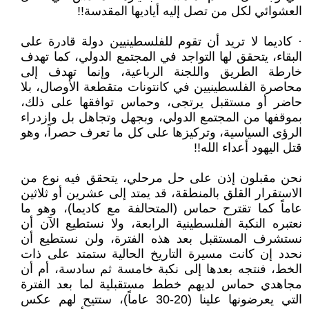
العشوائي لكل من تصل إليه أياديها المقدسة!!
· كاديما لا تريد أن تقوم للفلسطينيين دولة قادرة على
البقاء، يتحقق لها التواجد في المجتمع الدولي، كما تهدف
خارطة الطريق واللجنة الرباعية، وإنما تهدف إلى
محاصرة الفلسطينيين في كانتونات متقطعة الأوصال، بلا
حاضر أو مستقبل يرتجى، وحماس توافقها على ذلك،
بموقفها من المجتمع الدولي، وبجهل وتجاهل بل وازدراء
الرؤى السياسية، وتركيزها على كل ما تعرف حصراً، وهو
قتل اليهود أعداء الله!!
نحن مقبلون إذن على حل مرحلي، يتحقق فيه نوع من
الاستقرار القلق بالمنطقة، قد يمتد إلى عشرين أو ثلاثين
عاماً كما تقترح حماس (المتحالفة مع كاديما)، وهو ما
نعتبره النكبة الفلسطينية الرابعة، ولا نستطيع الآن أن
نستشرف المستقبل بعد هذه الفترة، ولن نستطيع أن
نحدد إن كانت مسيرة التاريخ الحالية ستمتد على ذات
الخط، فنتجه بعدها إلى نكبة خامسة ثم سادسة، أم أن
مجاهدي حماس لديهم خطط مستقبلية لما بعد الفترة
التي يعرضونها علينا (20-30 عاماً)، ستتيح لهم عكس