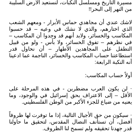
مسيرة التاريخ ومسلسل النكبات، لنستعيد الأرض السليبة
من النهر إلى البحر!!
لاشك عندي أن مجاهدي حماس الأبرار - ومعهم الشعب
الذي اختارهم، والذي لا نشك في وعيه – قد حسبوا
المكاسب والخسائر، ولابد أنهم قد وجدوا أن المكاسب –
في نظرهم – تفوق الخسائر، ولا بأس - ولو من قبيل
التطفل على المجاهدين الأطهار – أن نحاول قدر
استطاعتنا حساب المكاسب والخسائر، الناجمة عما ادعينا
أنه النكبة الرابعة:
أولاً حساب المكاسب:
· لن يكون العرب مضطرين - في هذه المرحلة على
الأقل – إلى الاعتراف بحق إسرائيل في والوجود، وما
يعنيه من ضياع للجزء الأكبر من الوطن الفلسطيني.
· سيكون من حق الأجيال التالية، إذا ما توفرت لها ظروفاً
أفضل، أن تستأنف النضال المقدس، لتحقيق ما حاولنا
قدر جهدنا تحقيقه ولم تسمح لنا الظروف.