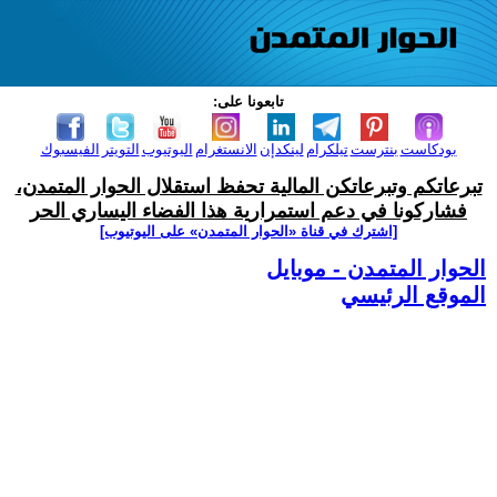
تابعونا على:
بودكاست
بنترست
تيلكرام
لينكدإن
الانستغرام
اليوتيوب
التويتر
الفيسبوك
تبرعاتكم وتبرعاتكن المالية تحفظ استقلال الحوار المتمدن،
فشاركونا في دعم استمرارية هذا الفضاء اليساري الحر
[اشترك في قناة ‫«الحوار المتمدن» على اليوتيوب]
الحوار المتمدن - موبايل
الموقع الرئيسي