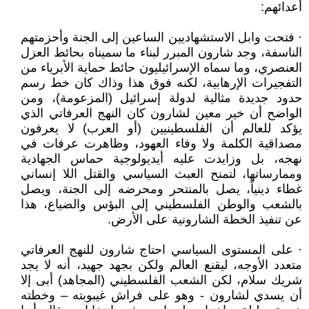
أعدائهم:
· فتحت وابل الاستشهاديين الساعين إلى الجنة وأحزمتهم
الناسفة، وجد شارون المبرر لبناء ما سميناه بحائط العزل
العنصري، وما سماه الإسرائيليون حائط حماية الأبرياء من
التفجيرات الإرهابية، لكنه فوق هذا وذاك كان خط رسم
حدود جديدة مثالية لدولة إسرائيل (المزعومة)، ومن
الواضح أن خير معين لشارون كان النهج العرفاتي الذي
يؤكد للعالم أن الفلسطينيين (أو العرب) لا يعرفون
مصداقية الكلمة ولا وفاء العهود، وظاهرت عرفات في
نهجه، بل وزايدت عليه أيديولوجية حماس الجهادية
وممارساتها، لتمنح العبث السياسي والقتل اللا إنساني
غطاء دينياً، يصل بالمنتحر ومحرضه إلى الجنة، ويصل
بالشعب والوطن الفلسطيني إلى البؤس والضياع، هذا
عن تنفيذ الخطة الشارونية على الأرض.
· على المستوى السياسي احتاج شارون للنهج العرفاتي
متعدد الأوجه، ليقنع العالم ولكن بجهد جهيد، أنه لا يجد
شريك سلام، لكن الشعب الفلسطيني (المجاهد) أبى إلا
أن يسدي لشارون - وهو على فراش غيبوبته – وخطته