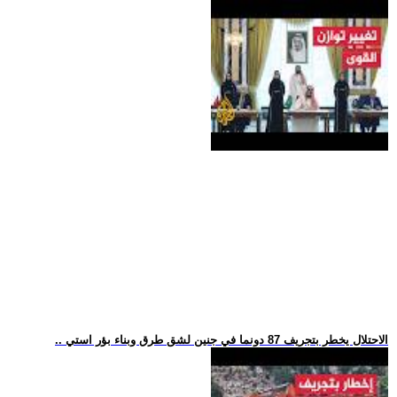
.. الاحتلال يخطر بتجريف 87 دونما في جنين لشق طرق وبناء بؤر استي