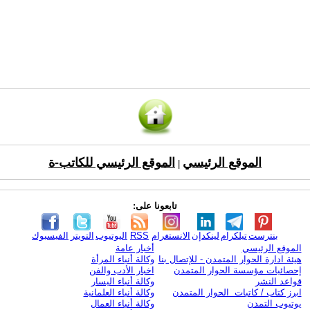
الموقع الرئيسي
الموقع الرئيسي للكاتب-ة
|
تابعونا على:
بنترست
تيلكرام
لينكدإن
الانستغرام
RSS
اليوتيوب
التويتر
الفيسبوك
الموقع الرئيسي
أخبار عامة
هيئة ادارة الحوار المتمدن - للإتصال بنا
وكالة أنباء المرأة
إحصائيات مؤسسة الحوار المتمدن
اخبار الأدب والفن
قواعد النشر
وكالة أنباء اليسار
ابرز كتاب / كاتبات الحوار المتمدن
وكالة أنباء العلمانية
يوتيوب التمدن
وكالة أنباء العمال