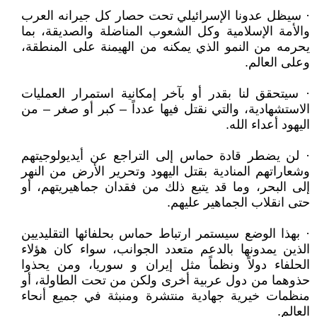
· سيظل عدونا الإسرائيلي تحت حصار كل جيرانه العرب
والأمة الإسلامية وكل الشعوب المناضلة والصديقة، بما
يحرمه من النمو الذي يمكنه من الهيمنة على المنطقة،
وعلى العالم.
· سيتحقق لنا بقدر أو بآخر إمكانية استمرار العمليات
الاستشهادية، والتي نقتل فيها عدداً – كبر أو صغر – من
اليهود أعداء الله.
· لن يضطر قادة حماس إلى التراجع عن أيديولوجيتهم
وشعاراتهم المنادية بقتل اليهود وتحرير الأرض من النهر
إلى البحر، وما قد يتبع ذلك من فقدان جماهيريتهم، أو
حتى انقلاب الجماهير عليهم.
· بهذا الوضع سيستمر ارتباط حماس بحلفائها التقليديين
الذين يمدونها بالدعم متعدد الجوانب، سواء كان هؤلاء
الحلفاء دولاً ونظماً مثل إيران و سوريا، ومن يحذوا
حذوهما من دول عربية أخرى ولكن من تحت الطاولة، أو
منظمات خيرية جهادية منتشرة ومنبثة في جميع أنحاء
العالم.