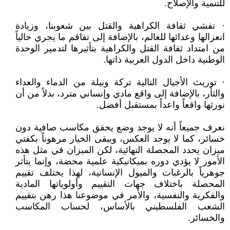
للتنمية والإصلاح.
· تفشي ثقافة الكراهية والقتل بين شعوبنا، وزيادة
انعزالها وعدائها للعالم، بالإضافة إلى تفاقم ما يجري حالياً
من امتداد ثقافة القتل والكراهية بتأثيرها لتدمير الوحدة
الوطنية داخل الدول العربية ذاتها.
· توريث الأجيال التالية تركة وبيلة من الدماء والعداء
والثأر، بالإضافة إلى واقع مادي وإنساني مترد، بدلاً من أن
نورثها واقعاً واعداً بمستقبل أفضل.
نعرف جميعاً أنه لا يوجد وضع يحقق مكاسب صافية دون
خسائر، كما لا يوجد العكس، ويبقى الخيار مرهوناً بكفتي
ميزان يحدد المحصلة النهائية، لكن الميزان في مثل هذه
الأمور لا يؤدي دوره بميكانيكية علمية محضة، وإنما يتأثر
جوهرياً بالرغبات والميول الإنسانية، لهذا يختلف تقييم
المحصلة باختلاف جهات التقييم وأولوياتها المادية
والفكرية والنفسية، والأمر في موضوعنا هذا رهن بتقييم
الشعب الفلسطيني بالأساس، لحساب المكاسب
والخسائر.