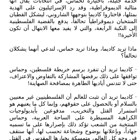
خدمة جليلة، باختياره لحماس، في انتخابات يقال أنها
مثالية الديموقراطية، وقد رد الإسرائيليون على الهدية
بمثلها، فاختاروا كاديما بتوجهها الشاروني، ليشكل القطبان
المنتخبان ديموقراطياً تحالفاً، يدفع بالقضية الفلسطينية
إلى النكبة الرابعة، والتي لا يفيد معها الابتهال أن تكون
الأخيرة!!
ماذا تريد كاديما، وماذا تريد حماس، لندعي أنهما يشكلان
تحالفاً؟
· كاديما تريد أن تنفرد برسم خريطة فلسطين، وحماس
توافقها على ذلك برفضها المشاركة بالتفاوض والاعتراف،
حتى لا تتدنس أياديها الطاهرة بمصافحة الصهاينة!
· كاديما تريد أن تثبت للعالم أن الفلسطينيين غير معنيين
بالسلام أو بالحصول على حقوقهم، وإنما كل ما يعنيهم هو
استمرار القتل والتخريب، مدفوعين بأيديولوجيات
الكراهية المسيطرة على الساحة العربية، وحماس
المنتخبة من الشعب تؤكد ذلك بإصرارها على ما تسميه
جهاداً، وبإعلانها بوضوح وشجاعة تحسب لها، أنها ستقف
في وجه كل العالم، متمسكة بخيارها المقدس في القتل