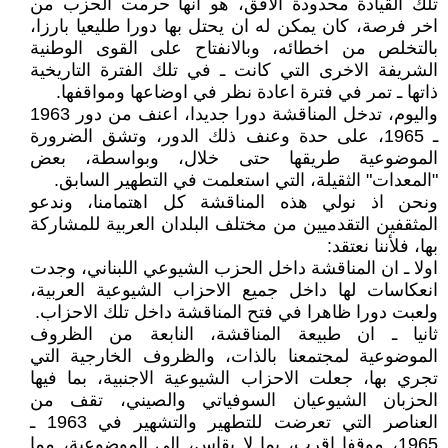
تلك القيادة محدودة الافق، هو انها حرمت الحزب من
اخر فرصة، كان يمكن له ان يحتل بها دورا طليعيا بارزا،
بالتخلص من اخطائه، وبالانفتاح على القوى الوطنية
الشريفة الاخرى التي كانت ـ في تلك الفترة التاريخية
ذاتها ـ تمر في فترة اعادة نظر في اوضاعها ومواقفها.
واليوم، تدخل المناقشة دورا جديدا، اعنف من دور 1963
ـ 1965، على حدة وعنف ذلك الدور، وتشق الضرورة
الموضوعية طريقها حتى خلال، وبواسطة، بعض
"المعدات" الثقيلة، التي استعلمت في التطهير السابق.
ونحن اذ نولي هذه المناقشة كل اهتمامنا، وندعو
المثقفين التقدميين من مختلف البلدان العربية للمشاركة
بها، فلأننا نعتقد:
اولا ـ ان المناقشة داخل الحزب الشيوعي اللبناني، وجدت
انعكاسات لها داخل جميع الاحزاب الشيوعية العربية،
ولعبت دورا ظاهرا في فتح المناقشة داخل تلك الاحزاب.
ثانيا ـ ان طبيعة المناقشة، النابعة من الظروف
الموضوعية لمجتمعنا بالذات، والظروف الخارجية التي
تجري بها، جعلت الاحزاب الشيوعية الاجنبية، بما فيها
الحزبان الشيوعيان السوفياتي والصيني، تقف من
العناصر التي تعرضت للتطهير والتشهير في 1963 ـ
1965، موقفا اقرب، بما لا يقاس، الى الموضوعية، مما