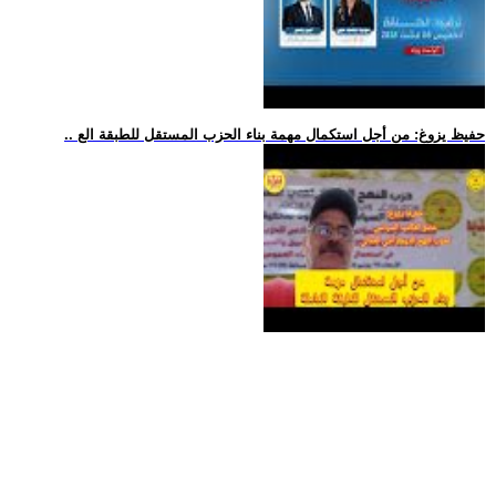
.. حفيظ يزوغ: من أجل استكمال مهمة بناء الحزب المستقل للطبقة الع