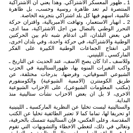
1 ـ ظهور المعسكر الاشتراكي. وهذا يعني ان الاشتراكية
المنتصرة لم تعد ظاهرة روسية وحسب، بل ظاهرة
عالمية، اسهم فيها كل بلد اشتراكي بتجربته الخاصة.
2 ـ انهيار الاستعمار، وتهافت الامبريالية، واقتران حركة
التحرر الوطني بالنضال من اجل الاشتراكية، مما ادى،
في بعض البلدان، الى اندغام شبه تام بين الحركتين
الوطنية والاشتراكية، في حركة واحدة، وفي بلدان اخرى،
الى انفتاح الجماعات الوطنية الكبيرة على الفكر
الماركسي ـ اللينيني.
وللاسف ـ اذا كان يصح الاسف، عند الحديث عن التاريخ ـ
واكب التغيرات المنوه بها، ظهورالستالينية في الحزب
الشيوعي السوفياتي، وفرضها، بدرجات مختلفة، عن
طريق الكومنترن (الاممية الشيوعية) والكومنفورم
(مكتب المعلومات الشيوعي)، على الاحزاب الشيوعية
الاخرى، لا بل ان بعض الاحزاب نشأت ستالينية منذ
البداية.
والستالينية ليست تخليا عن النظرية الماركسية ـ اللينينية
او تحريفا لها، تماما كما لا تعتبر الطائفية تخليا عن الكتب
المقدسة. وعلى العكس، فإن الستالينية تتمسك بالحرفية،
وتغالي في ذلك، لتغطي الاخطاء والتشويهات التي تقوم