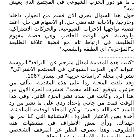
ـ ما هو دور الحزب الشيوعي في المجتمع الذي يعيش
فيه؟
حول هذا السؤال يجري الان قسم من الحوار، داخليا
وخارجيا. والاجابة عنه تعني حل، او الاسهام في حل، اعقد
قضية تواجهها الاحزاب الشيوعية، والحركات الاشتراكية
والوطنية، في الوقت الحاضر، وهي قضية مفهوم
الطليعة، في ارتباط تام مع قضية علاقة الطليعة
بـ"المؤخرة"، اي الطبقة والشعب.*
.......................
*كتبت هذه المقدمة لمقال مترجم عن "البرافد" الروسية
عنوانه "دور الحزب الشيوعي في المجتمع الاشتراكي"،
نشر في مجلة "دراسات عربية" في نيسان 1967.
وقد تلقت المجلة ردا على هذه المقدمة، يتألف من
جزئين، بتوقيع "عبدالله محمد". فنشرت الجزء الاول من
هذا الرد، وكانت في صدد نشر الجزء الثاني. وفي هذا
الوقت قمت من جانبي بإعداد ردي على ما نشر من رد
السيد "عبدالله محمد". ولكن المجلة اوقفت المناقشة،
آخذة بعين الاعتبار الظروف الاستثنائية التي كنا نمر بها
حينذاك، ورأي بعض الاطراف في مقتضيات هذه
الظروف، وهذا بصرف النظر عن الموقف الشخصي
لبعض المسؤولين الاساسيين عن المجلة.