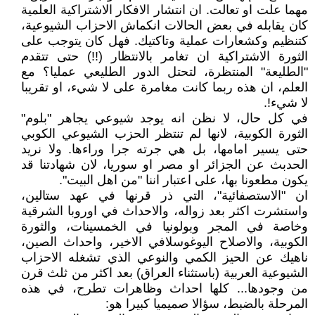
مهما علت او تعالت. ان انتشار الافكار الاشتراكية العلمية
كان يقابله في بعض الحالات انكماش الاحزاب الشيوعية،
كتنظيم وكشعارات عملية وتاكتيك. فهل كان يتوجب على
الثورة الاشتراكية ان تغامر بالانتظار (!!) حتى تتقدم
"الطليعة" المنتظرة، لتحتل الدور الطليعي عمليا؟ مع
العلم، ان هذه ربما كانت مغامرة على لا شيء، او تقريبا
لا شيء!.
في كل حال، لا نظن انه يوجد شيوعي يجاهر "بلوم"
الثورة الكوبية، لانها لم تنتظر الحزب الشيوعي الكوبي
حتى يسير امامها، بل هي جرته جرا وراءها. ولا نريد
الحدبث عن الجزائر او مصر او سوريا، لان شهادتنا قد
يكون مطعونا بها، على اعتبار اننا "من اهل البيت".
ان "الاستصفائية"، التي ذر قرنها في عهد ستالين،
واستشرت اكثر بعد زواله، والاحداث في اوروبا الشرقية
وخاصة في المجر وبولونيا في الخمسينات، والثورة
الكوبية، والاصلاح اليوغوسلافي الاخير، واحداث الصين،
ناهيك عن الحيز الكمي والنوعي الذي تشغله الاحزاب
الشيوعية العربية (باستثناء العراق) بعد اكثر من ثلث قرن
من وجودها... كلها احداث وظاهرات تطرح، في هذه
المرحلة بالضبط، سؤالا صميميا كبيرا هو: