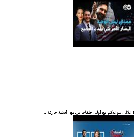
.. غدًا... موعدكم مع أولى حلقات برنامج -أسئلة حارقة-!