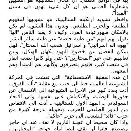
بها في الواقع العملي. ان مجال الستالينية هو التطبيق
وشعارها العملي هو ان كل شيء يهون في سبيل
"المبدأ".
واخطر تشويه ارتكبته الستالينية، هو تشويهها لمفهوم
الطليعة والحزب الطليعي. وبدون هذا التشويه لم يكن
بالامكان ظهورعبادة الفرد. وكيف لا يعبد الناس "الها"
يقول لهم انهم "من طينة خاصة" غير طينة سائر البشر.
"يهوه اله اسرائيل" و"اسرائيل شعب الله المختار". فهل
يمكن الفصل بين خضوع اليهود لكهان الهيكل، وبين
تعاليهم على غير "المختارين"؟ حتى ولو كانوا بضعة انفار
في شعب كبير، فإنهم يتصرفون وكأنهم هم المبتدأ وهم
المنتهى.
ان هذه العقلية "الاستصفائية"، التي تفشت في الحركة
الشيوعية العالمية، جنبا الى جنب مع عقلية "تأليه الفوق"،
أدت بعدد كبير من الاحزاب الشيوعية الى الانفصال عن
جذورها الوطنية، والانكماش على نفسها. وفي الاتحاد
السوفياتي ـ المهد الاول للستالينية ـ أدت الى الانتقاص
من الدور الطليعي للحزب، وتحويله بدرجة كبيرة من
حزب "قائد" للشعب، الى حزب "حاكم".
واذا كان صحيحا ان عجلة التاريخ لا تقف عند اي حاجز
مصطنع، فإنها لن تقف ايضا امام حواجز "المختارين"،