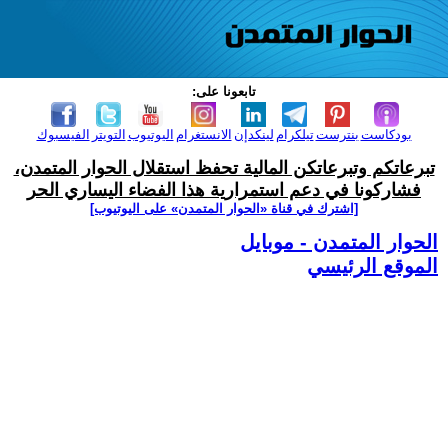
تابعونا على:
بودكاست
بنترست
تيلكرام
لينكدإن
الانستغرام
اليوتيوب
التويتر
الفيسبوك
تبرعاتكم وتبرعاتكن المالية تحفظ استقلال الحوار المتمدن،
فشاركونا في دعم استمرارية هذا الفضاء اليساري الحر
[اشترك في قناة ‫«الحوار المتمدن» على اليوتيوب]
الحوار المتمدن - موبايل
الموقع الرئيسي