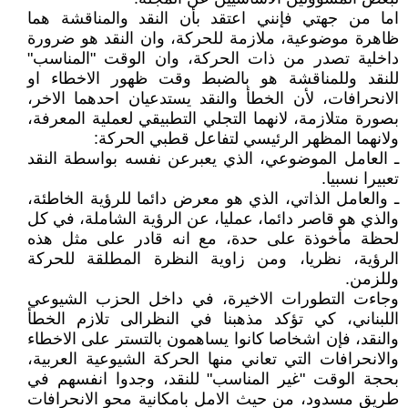
اما من جهتي فإنني اعتقد بأن النقد والمناقشة هما
ظاهرة موضوعية، ملازمة للحركة، وان النقد هو ضرورة
داخلية تصدر من ذات الحركة، وان الوقت "المناسب"
للنقد وللمناقشة هو بالضبط وقت ظهور الاخطاء او
الانحرافات، لأن الخطأ والنقد يستدعيان احدهما الاخر،
بصورة متلازمة، لانهما التجلي التطبيقي لعملية المعرفة،
ولانهما المظهر الرئيسي لتفاعل قطبي الحركة:
ـ العامل الموضوعي، الذي يعبرعن نفسه بواسطة النقد
تعبيرا نسبيا.
ـ والعامل الذاتي، الذي هو معرض دائما للرؤية الخاطئة،
والذي هو قاصر دائما، عمليا، عن الرؤية الشاملة، في كل
لحظة مأخوذة على حدة، مع انه قادر على مثل هذه
الرؤية، نظريا، ومن زاوية النظرة المطلقة للحركة
وللزمن.
وجاءت التطورات الاخيرة، في داخل الحزب الشيوعي
اللبناني، كي تؤكد مذهبنا في النظرالى تلازم الخطأ
والنقد، فإن اشخاصا كانوا يساهمون بالتستر على الاخطاء
والانحرافات التي تعاني منها الحركة الشيوعية العربية،
بحجة الوقت "غير المناسب" للنقد، وجدوا انفسهم في
طريق مسدود، من حيث الامل بامكانية محو الانحرافات