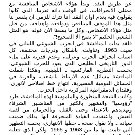
عن طريق النقد. وبدأ هؤلاء الاشخاص المناقشة مع
ممثلي الانحرافات، في الوقت ذاته تقريبا، الذي كانوا
يقولون فيه بعدم اوان النقد. اننا نترك للزمن ان يفسر لنا
مثل هذا الموقف المتناقض ودوافعه واهدافه، من قبل
مثل هؤلاء الاشخاص. وكل ما يسعنا الان قوله، هو المثل
الشعبي الحكيم "لا يصح الا الصحيح!".
فلقد بدأت المناقشة في الحزب الشيوعي اللبناني في
صيف 1963. وتناولت، بأشكال ودرجات مختلفة، كل
اسباب انحراف الحزب وعزلته، وعدم قدرته على ملء
الدور التاريخي الطليعي الذي يعود للحزب الشيوعي،
بحسب النظرية الماركسية ـ اللينينية. وهكذا شملت
المناقشة مسائل: عدم الارتباط بالشعب، والغربة في
المسائل القومية المصيرية، انتهاج خط اصلاحي لاثوري،
وفقدان الدمقراطية المركزية داخل الحزب.
وكانت النتيجة المنظورة والملموسة لهذه المناقشة، طرد
"رؤوسها" والتشهير بالكثير من المناضلين الشرفاء
وتهديدهم بالاعتداء وحتى بالقتل، وبالحرمان من لقمة
العيش. واعتقدت القيادة المنحرفة انها بذلك ضمنت
سيادة ـ ولا نقول صحة ـ خطها الانتهازي، بحملة التطهير
التي قامت بها ما بين 1963 و 1965. ولكن الذي فعلته