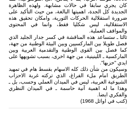
كان يجري سابقا في حالات مشابهة. ولهذه الظاهرة
الجديدة كل الجدة، اهميتها البالغة، من حيث التأكيد على
ضرورة استقلالية الحركات الثورية، وامكان تحقيق هذه
الاستقلالية، ليس شكليا فقط، وانما في المحتوى
والمواقف العملية.
ثالثا ـ ستساعد هذه المناقشة في كسر جدار الجليد الذي
فصل طويلا بين الماركسيين وبين البيئة الوطنية من جهة،
كما فصل بين القوى الوطنية والتقدمية العربية وبين
الماركسية ـ اللينينية، من جهة اخرى، بسبب تشويهها على
ايدي "حزبها".
وسيكون من شأن ذلك كله الاسهام بقسط هام في تمهيد
الطريق امام ملء الفراغ، الذي تركته غربة الاحزاب
الشيوعية العربية، ليس في الميدان العملي وحسب، بل ـ
وهذا ما له اهمية آنية حاسمة ـ في الميدان النظري
والفكري ايضا.
(كتب في اوائل 1968)