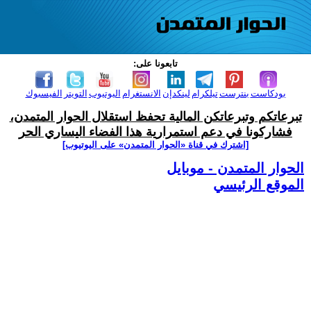
تابعونا على:
بودكاست
بنترست
تيلكرام
لينكدإن
الانستغرام
اليوتيوب
التويتر
الفيسبوك
تبرعاتكم وتبرعاتكن المالية تحفظ استقلال الحوار المتمدن،
فشاركونا في دعم استمرارية هذا الفضاء اليساري الحر
[اشترك في قناة ‫«الحوار المتمدن» على اليوتيوب]
الحوار المتمدن - موبايل
الموقع الرئيسي