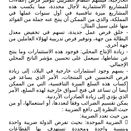
الخارجية، فيسهم النظام الضريبي بتوفير فرص إعفاءات
للمشاريع الاستثمارية لآجال محددة، مما يكسب هذه
المشاريع ميزة تنافسية في أول سنوات عملها في
المملكة، والذي من الممكن أن ينتج عنه جملة من الفوائد
منها على سبيل المثال:
- خلق فرص عمل جديدة، تسهم في تخفيض معدل
البطالة من جهة، وتوفير فرص تدريبية لهؤلاء العاملين من
جهة أخرى.
- زيادة الإنتاج المحلي: فوجود هذه الاستثمارات وما ينتج
عن نشاطها، سيعمل على تحسين مؤشر الناتج المحلي
الإجمالي.
- يسهم وجود استثمارات خارجية في البلاد، إلى زيادة
فرص التحسين في المنتجات، الأمر الذي يساعد في
إكساب هذه السلع الميزة التنافسية، التي من الممكن
أيضا أن تساعد في فتح أسواق خارجية لهذه السلع، الأمر
الذي يؤدي إلى زيادة الصادرات الأردنية.
يمكن تقسيم الضرائب وفقاً لتعددها، أو استعمالها، أو من
حيث النظرة إلى دافع الضريبة :
من حيث تعدد الضريبة:
 الضريبة الموحدة: بحيث تفرض الدولة ضريبة واحدة
وبنسبة واحدة ومحددة تستهدف بها القطاعات