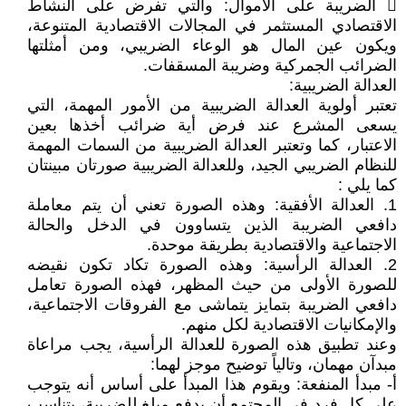
 الضريبة على الأموال: والتي تفرض على النشاط
الاقتصادي المستثمر في المجالات الاقتصادية المتنوعة،
ويكون عين المال هو الوعاء الضريبي، ومن أمثلتها
الضرائب الجمركية وضريبة المسقفات.
العدالة الضريبية:
تعتبر أولوية العدالة الضريبية من الأمور المهمة، التي
يسعى المشرع عند فرض أية ضرائب أخذها بعين
الاعتبار، كما وتعتبر العدالة الضريبية من السمات المهمة
للنظام الضريبي الجيد، وللعدالة الضريبية صورتان مبينتان
كما يلي :
1. العدالة الأفقية: وهذه الصورة تعني أن يتم معاملة
دافعي الضريبة الذين يتساوون في الدخل والحالة
الاجتماعية والاقتصادية بطريقة موحدة.
2. العدالة الرأسية: وهذه الصورة تكاد تكون نقيضه
للصورة الأولى من حيث المظهر، فهذه الصورة تعامل
دافعي الضريبة بتمايز يتماشى مع الفروقات الاجتماعية،
والإمكانيات الاقتصادية لكل منهم.
وعند تطبيق هذه الصورة للعدالة الرأسية، يجب مراعاة
مبدآن مهمان، وتالياً توضيح موجز لهما:
أ‌- مبدأ المنفعة: ويقوم هذا المبدأ على أساس أنه يتوجب
على كل فرد في المجتمع أن يدفع مبلغ للضريبة، يتناسب