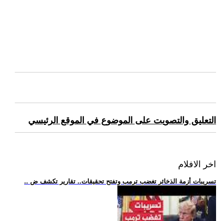
التعليق والتصويت على الموضوع في الموقع الرئيسي
اخر الافلام
.. تسريبات أزمة الذخائر تغضب ترمب وتفتح تحقيقات.. تقارير تكشف ض