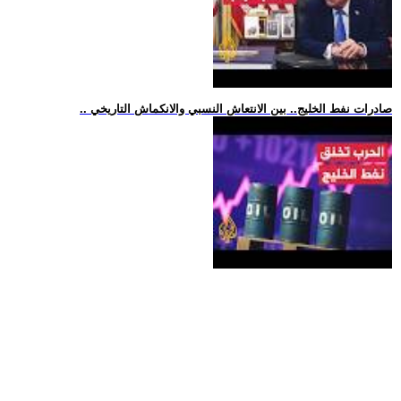
.. صادرات نفط الخليج.. بين الانتعاش النسبي والانكماش التاريخي