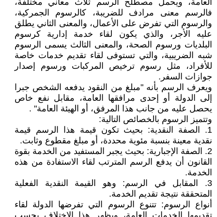
العامة، ويحمل مصطلح الرسم ثلاث معاني مختلفة،
فالرسم معنى مرادف للضريبة، كالرسوم الجمركية،
والرسوم التي تفرض على الأعمال، والمعنى الثاني يطلق
عليه الأجر، والذي يكون لقاء خدمة إدارية كرسوم
البلديات ورسوم الصحة، والمعنى الثالث يسمى الرسوم
شبه الضريبية، والتي تستوفى لقاء تقديم خدمات خاصة
للأفراد، مثل رسوم ترخيص المركبات ورسوم إصدار
جوازات السفر.
ويعرف الرسم بأنه "مبلغ من النقود يدفعه الشخص جبرا
إلى الدولة أو إحدى مرافقها العامة، مقابل نفع خاص
يحصل عليه من جانب هذا المرفق، أو الهيئة العامة" .
وتتميز الرسوم بالخصائص التالية:
1. الصفة النقدية: بحيث تكون قيمة هذا الرسم قيمة
نقدية معينة بنسبة مئوية محددة، أو مبلغ مقطوع وثابت.
2. الصفة الإجبارية: بحيث يجبر المستفيد من الخدمة بقوة
القانون أن يدفع الرسم المترتب لقاء الاستفادة من هذه
الخدمة.
3. المقابل في الرسم: وهو القيمة النقدية الفعلية
المتحققة نتيجة تقديم الخدمة.
أنواع الرسوم: تتنوع الرسوم التي تفرضها الدولة لقاء
تقديمها الخدمات العامة، ويظهر هذا الاختلاف بحسب