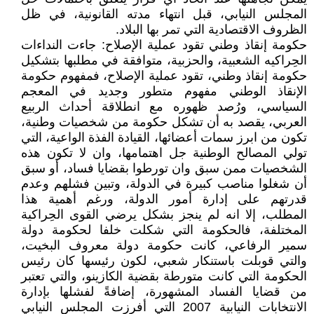
المجلس النيابي، قبل انتهاء مدته القانونية، في ظل
الظروف الاقتصادية التي تمر بها البلاد.
حكومة إنقاذ وطني تقود عملية الإصلاح: جاءت النداءات
الحِراكيه الشعبية، والحزبية، متوافقة في مطلبها بتشكيل
حكومة إنقاذ وطني، تقود عملية الإصلاح، فمفهوم حكومة
الإنقاذ الوطني مفهوم متطور وجديد في المعجم
السياسي، ورُصد ظهوره مع انطلاقة أحداث الربيع
العربي، يقصد به أن تشكل حكومة من شخصيات وطنية،
تكون من ابرز سمات أعضائها، القيادة الفذة الواعية، التي
تولي المصالح الوطنية جل اهتمامها، وان لا تكون هذه
الشخصيات ممن سبق وان تورطوا بقضايا فساد، أو سبق
أن شغلوا مناصب كبيرة في الدولة، وتبين فشلهم وعدم
قدرتهم على إدارة أمور الدولة، ورغم أهمية هذا
المطلب، إلا انه لم ينجز بشكل يرضي القوى الحِراكية
المختلفة، فالحكومة التي شكلت خلفا لحكومة دولة
سمير الرفاعي، كانت حكومة دولة معروف البخيت،
والتي قوبلت باستنكار شعبي، لكون رئيسها كان رئيس
الحكومة التي كانت متورطة بقضية الكازينو، والتي تعتبر
من قضايا الفساد المشهورة، إضافةً لفشلها بإدارة
الانتخابات النيابية 2007 التي أفرزت المجلس النيابي