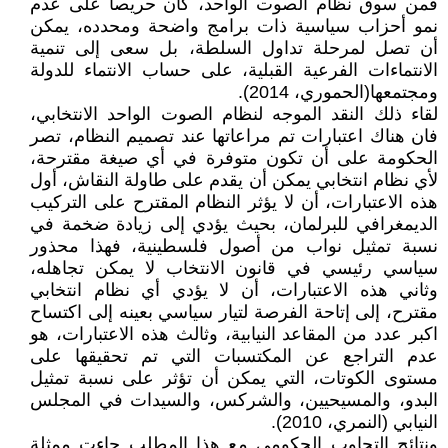
فمن سوق نظام الصوت الواحد، كان حريصا على عدم
نمو أحزاب سياسية ذات برامج واضحة ومحدده، يمكن
أن تصل لمرحلة تداول السلطة، بل سعى إلى تنمية
الانتماءات الفرعية القبلية، على حساب الانتماء للدولة
ومجتمعها(الحموري، 2014).
لقاء ذلك النقد الموجه لنظام الصوت الواحد الانتخابي،
فان هناك اعتبارات تم مراعاتها عند تصميم النظام، تصر
الحكومة على أن تكون متوفرة في أي صيغة مقترحة،
لأي نظام انتخابي يمكن أن يقدم على طاولة النقاش، أول
هذه الاعتبارات، أن لا يؤثر النظام المقترح على التركيب
الديمغرافي للبرلمان، بحيث يؤدي إلى زيادة ضخمة في
نسبة تمثيل نواب من أصول فلسطينية، فهذا محذور
سياسي رئيسي في قانون الانتخاب لا يمكن تجاهله،
وثاني هذه الاعتبارات، أن لا يؤدي أي نظام انتخابي
مقترح، إلى إتاحة الفرصة لتيار سياسي بعينه إلى اكتساح
اكبر عدد من المقاعد النيابية، وثالث هذه الاعتبارات، هو
عدم التراجع عن المكتسبات التي تم تحقيقها على
مستوى الكوتات، التي يمكن أن تؤثر على نسبة تمثيل
البدو، والمسيحيين، والشركس، والسيدات في المجلس
النيابي (النمري، 2010).
ونتائج التجاوب الحكومي مع هذا المطلب جاءت ممثلة