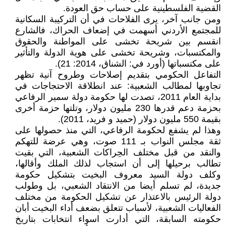
القضية الفلسطينية على حساب حق العودة.
ومن جانب آخر، يرى الفلاحات في أن التركيبة السكانية
للمجتمع الأردني أسهمت في إضعاف الحراك، فالشارع
انقسم بين شريحة تخشى على المواطنة والحقوق
والمكتسبات، وشريحة تخشى على هوية الدولة والتأثير
على مكتسباتها (أورد في: الشناق، 2014: 21).
التفاعل الحكومي بتقديم إصلاحات وطروح آنية تظهر
تجاوبها لمطالب الشعبية: عند انطلاقة الاحتجاجات في
بداية العام 2011، تصدت لها حكومة دولة سمير الرفاعي
بحزمة دعم قدرها 230 مليون دولار، وتلتها حزمة أخرى
بقيمة 550 مليون دولار (حميد و فريد، 2011).
وهذا لم يشفع لحكومة الرفاعي، التي منذ حصولها على
ثقة مجلس النواب بـ 111 صوت، وهي عرضة للتهكم
والنقد من قبل مختلف الحِراكات الشعبية، التي بقيت
تطالب برحيلها إلى أن استجاب لذلك الملك وأقالها،
وكلف دولة السيد معروف البخيت بتشكيل حكومة
جديدة، لم تسلم أيضا من الانتقاد الشعبي، بل وطولب
دولة الرئيس بالاعتذار عن تشكيل الحكومة من مختلف
الفعاليات الشعبية، لأسباب تتعلق بضعف أداء البخيت أبان
حكومته السابقة، التي أدارت اسواء انتخابات بتاريخ