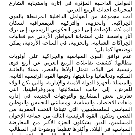
العوامل الداخلية المؤثرة في إثارة واستجابة الشارع
لمجريات أحداث الربيع العربي
أدت مجموعة من العوامل الداخلية المرتبطة بالقوى
الحِراكية، والحزبية، والتركيبة الديمغرافية لسكان
المملكة، بالإضافة إلى الدور الحكومي الرسمي، إلى ترك
آثار واضحة على استجابة المواطن الأردني مع فعاليات
الحِراكات الشبابية، والحزبية، في الساحة الأردنية، يمكن
توضيحها كما يلي:
عدم توافق القوى السياسية والحِراكية على أولويات
مطالبها: كشفت تفاعلات الربيع العربي عن أربع قوى
رئيسية في البلاد، تتمثل أولاها بالقصر، ممثلا بالعائلة
الملكية وتحالفاتها وحاشيتها، وتتبعها القوة الرئيسية الثانية،
والمتمثلة بأجهزة الدولة الأمنية والإدارية، والتي تكن الولاء
للعرش، إلى جانب استقلاليتها وبيروقراطيتها، التي
تعارض بعض المشاريع والتوجهات الجديدة في إدارة
ملفات الاقتصاد، والسياسة، ومساعي التجنيس والتوطين
السياسي للفلسطينيين، التي تتبناها النخب المقربة من
القصر، وتتكون القوة الرئيسية الثالثة من جماعة الإخوان
المسلمين، الذين يشكلون الجزء الأكبر من المعارضة
السياسية في البلاد، وأكثرها تنظيما ووضوحا في المطالب