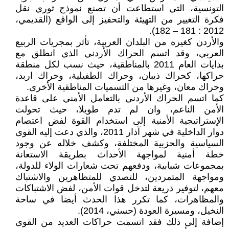
التونسية، التي استطاعت أن تصنع نموذج ثوري نقل
فكرة التغيير من التهيئة والتحفيز إلى الواقع (القديمي،
2012 : 181 – 182).
والأردن كغيره من البلدان العربية، تأثر بمجريات الربيع
العربي، وقد اتسم الحراك الأردني الذي انطلق مع
بدايات العام 2011 بالمناطقية، حيث نسب لكل منطقة
حراكها، كحراك ذيبان، وحراك الطفيلية، وحراك اربد،
وحراك معان، وغيرها من التسميات المناطقية الأخرى.
كما اتسم الحراك الأردني بالتعامل الأمني على قاعدة
الأمن الناعم، وان لم تدم طويلا، حيث تحولت
الإستراتيجية الأمنية إلى استخدام القوة لفض اعتصام
دوار الداخلية في شهر آذار 2011، والذي دعت إليه القوى
السياسية والحزبية المختلفة، وكشف خلاله عن وجود
خطة أمنية لمواجهة الأحداث بطريقة الاستعانة
بمجموعات شبابية، ودفعهم تحت شعارات الولاء للدولة،
ومواجهة المتمردين، للتصدي للمتظاهرين والاشتباك
معهم، لتوفير ذريعة لتدخل قوات الأمن، لفض الاشتباكات
والمظاهرات، كما تكرر هذا الحدث أيضا في ساحة
النخيل، ومسيرة العودة (حسني، 2014).
إضافة إلى ذلك فقد اتسمت حراكات العديد من القوى