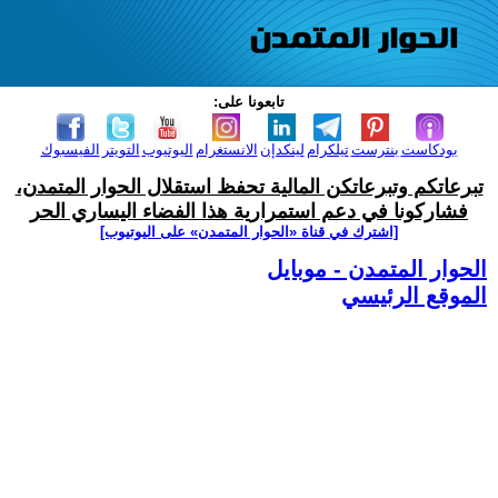
تابعونا على:
بودكاست
بنترست
تيلكرام
لينكدإن
الانستغرام
اليوتيوب
التويتر
الفيسبوك
تبرعاتكم وتبرعاتكن المالية تحفظ استقلال الحوار المتمدن،
فشاركونا في دعم استمرارية هذا الفضاء اليساري الحر
[اشترك في قناة ‫«الحوار المتمدن» على اليوتيوب]
الحوار المتمدن - موبايل
الموقع الرئيسي