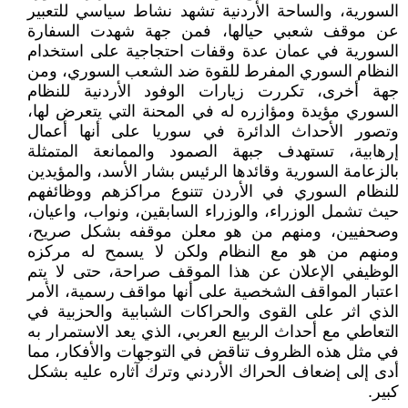
السورية، والساحة الأردنية تشهد نشاط سياسي للتعبير
عن موقف شعبي حيالها، فمن جهة شهدت السفارة
السورية في عمان عدة وقفات احتجاجية على استخدام
النظام السوري المفرط للقوة ضد الشعب السوري، ومن
جهة أخرى، تكررت زيارات الوفود الأردنية للنظام
السوري مؤيدة ومؤازره له في المحنة التي يتعرض لها،
وتصور الأحداث الدائرة في سوريا على أنها أعمال
إرهابية، تستهدف جبهة الصمود والممانعة المتمثلة
بالزعامة السورية وقائدها الرئيس بشار الأسد، والمؤيدين
للنظام السوري في الأردن تتنوع مراكزهم ووظائفهم
حيث تشمل الوزراء، والوزراء السابقين، ونواب، واعيان،
وصحفيين، ومنهم من هو معلن موقفه بشكل صريح،
ومنهم من هو مع النظام ولكن لا يسمح له مركزه
الوظيفي الإعلان عن هذا الموقف صراحة، حتى لا يتم
اعتبار المواقف الشخصية على أنها مواقف رسمية، الأمر
الذي اثر على القوى والحراكات الشبابية والحزبية في
التعاطي مع أحداث الربيع العربي، الذي يعد الاستمرار به
في مثل هذه الظروف تناقض في التوجهات والأفكار، مما
أدى إلى إضعاف الحراك الأردني وترك آثاره عليه بشكل
كبير.