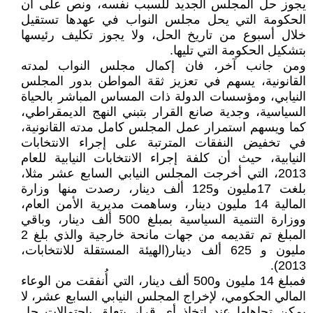
يجوز حل المجلس الجديد للسبب نفسه، ونص على أن
الحكومة التي يحل مجلس النواب في عهدها تستقيل
خلال أسبوع من تاريخ الحل، ولا يجوز تكليف رئيسها
بتشكيل الحكومة التي تليها.
ومن جانب آخر، فان إكمال مجلس النواب لمدته
القانونية، يسهم في تعزيز ثقة المواطن بدور المجلس
النيابي، ومؤسسات الدولة ذات المساس المباشر بالحياة
السياسية، وجدية صانع القرار بتبني النهج الديمقراطي،
كما ويسهم استمرار عمل المجلس كامل مدته القانونية،
في تخفيض النفقات المترتبة على إجراء الانتخابات
النيابية، حيث أن كلفة إجراء الانتخابات النيابية للعام
2013، التي أخرجت المجلس النيابي السابع عشر مثلا،
بلغت 17مليون و125 ألف دينار، رصدت منها وزارة
المالية 14 مليون دينار، وساهمت مديرية الأمن العام،
ووزارة التنمية السياسية بمبلغ 500 ألف دينار، وباقي
المبلغ تم تقديمه من جهات مانحة خارجية والذي بلغ 2
مليون و 625 ألف دينار(الهيئة المستقلة للانتخابات،
2013).
فمبلغ 14 مليون و500 ألف دينار، التي أُنفقت من الوعاء
المالي الحكومي، لإخراج المجلس النيابي السابع عشر، لا
يمكن تجاهلها عند اتخاذ أي قرار يتعلق باحتمالات حل