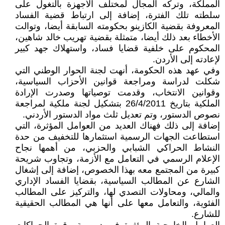
المملكة، وتركه المجال لمختلف الأجهزة بالتغول على
سلطته تلك الفترة، إضافة إلى ارتباط قضية الفساد
المعروفة بقضية الكازينو بحكومته السابقة أيضا، وتوالت
الأخطاء بعد ذلك أيضا، متمثلة بقضية تهريب خالد شاهين،
المحكوم على خلفية قضايا فساد، واستهلاك جهد كبير
لإعادته إلى الأردن.
وفي عهد هذه الحكومة، أنهت لجنة الحوار الوطني التي
شكلت لدراسة ومراجعة قوانين الأحزاب السياسية،
وقوانين الانتخاب، وقدمت توصياتها وصدرت الإرادة
الملكية بتاريخ 26/4/2011 بتشكيل لجنة ملكية لمراجعة
نصوص الدستور، وتم تعديل ثلث مواد الدستور الأردني.
إضافة إلى ذلك فهناك العديد من العوامل المؤثرة، التي
استطاعت الجهات الرسمية استثمارها للتخفيف من حدة
النشاط الحراكي الشبابي والحزبي، من أهمها نجاح
الإعلام الرسمي في التعامل مع الأزمة، وتجاوب شريحة
كبيرة من المجتمع معه بهذا الخصوص، إضافة إلى إشغال
الشارع عن المطالب السياسية، بقضايا الفساد الإداري
والمالي، ومحاولات التصدي لها، والتركيز على المطالب
الفئوية، والتعامل معها على أنها هي المطالب الحقيقية
للشارع.