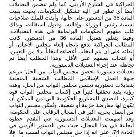
الحراكية في الشارع الأردني، كما ولم تتضمن التعديلات
أيضا أي تطور في آلية تشكيل الحكومات، بحيث بقيت
المادة 35 من الدستور على حالها، وأبقت للملك صلاحيات
تسمية رئيس الوزراء، وإقالته، وقبول استقالته، وبذلك
غاب مفهوم الحكومات البرلمانية في هذه التعديلات،
وفيما يتعلق بتعديل المادة 36 من الدستور، كانت
المطالب الحِراكية تدفع باتجاه إلغاء مجلس الأعيان، أو
إبقائه على أن يتم انتخاب أعضاءه انتخاباً بدلا من التعيين،
أو انتخاب نصفهم على الأقل، وهذا المطلب أيضاً تم
تجاهله عند إجراء التعديلات الدستورية.
تعديلات دستورية تحصن مجلس النواب من الحل: تتزعم
جبهة العمل الإسلامي المطالب الشعبية المتعلقة
بتعديلات دستورية تحصن مجلس النواب من الحل، وهذه
رؤية يفيد تحققها كثيراً في إكساب مجلس النواب قوة
كبيرة، للتصدي للمشاريع الحكومية التي من الممكن أن
تكون لها معارضة حزبية أو شعبية، وتُمكن مجلس النواب
من العمل بحرية اكبر في المجال الرقابي على الحكومة،
وقد أسهمت التعديلات الدستورية في التقدم خطوة
ايجابية في هذا المجال، حيث نص الدستور الأردني في
المادة 74، على انه إذا حل مجلس النواب لسبب ما، فلا