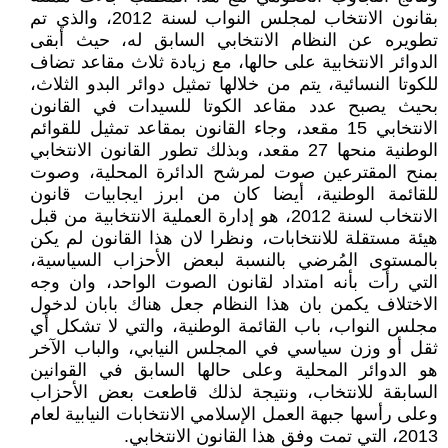
بقانون الانتخاب لمجلس النواب لسنة 2012، والذي تم
تطويره عن النظام الانتخابي السابق له، حيث أبقى
الدوائر الانتخابية على حالها، مع زيادة ثلاث مقاعد تضاف
للكوتا النسائية، يتم من خلالها تمثيل دوائر البدو الثلاث،
بحيث يصبح عدد مقاعد الكوتا للسيدات في القانون
الانتخابي 15 مقعد، وجاء القانون بمقاعد تمثيل للقوائم
الوطنية منحها 27 مقعد، وبذلك تطور القانون الانتخابي
بمنح المقترعين صوت لمرشح الدائرة المحلية، وصوت
للقائمة الوطنية، أيضا كان من ابرز ايجابيات قانون
الانتخاب لسنة 2012، هو إدارة العملية الانتخابية من قبل
هيئة مستقلة للانتخابات، ونظرا لان هذا القانون لم يكن
بالمستوى المُرضي بالنسبة لبعض الأحزاب السياسية،
التي رأت بأنه امتداد لقانون الصوت الواحد، وان وجه
الاختلاف يكمن بان هذا النظام جعل هناك بابان لدخول
مجلس النواب، باب القائمة الوطنية، والتي لا تشكل أي
ثقل أو وزن سياسي في المجلس النيابي، والباب الآخر
هو الدوائر المحلية وعلى حالها السابق في القوانين
السابقة للانتخاب، ونتيجة لذلك قاطعت بعض الأحزاب
وعلى رأسها جبهة العمل الإسلامي الانتخابات النيابية لعام
2013، التي تمت وفق هذا القانون الانتخابي.