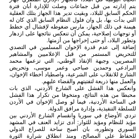
يتم إدارته من قبل جماعات وصلت للإدارة أبان فترة
الحكم السابق للبلاد، وبقيت تدير هذا الجهاز بتلك العقلية
التي بدأت بها، بل وان فلول النظام السابق الذي كان له
هيمنة في ذلك الجهاز، مارس ضغوطه لإفشال أي خطط
أو توجهات إصلاحية، يمكن أن تنعكس نتائجها على ازدهار
وتطور البلاد، أو حتى إخراجها من أزمتها.
إضافة إلى عدم قدرة الإخوان المسلمين في التصدي
للتحريض المستمر من قبل الإعلاميين والمشاهير
المصريين، وجبهة الإنقاذ الوطني، التي تزعمها محمد
البرادعي وحمدين صباحي وعمر موسى، وتحريض
الشارع للانقلاب على الشرعية، واصطياد أخطاء الإخوان،
والعمل منها ذريعة لتفتيتهم والقضاء عليهم.
وانعكس هذا الفشل على الشارع الأردني، الذي بات
محبطا من هذه النتائج، ومتخوفا من تكرار هذا الفشل
في الساحة الأردنية، فيما لو وصل الإخوان في الأردن
للسلطة التنفيذية، وإدارة مرافق الدولة.
تردي الأوضاع في سوريا وانقسام الشارع الأردني بين
مؤيد للنظام ومؤيد للثوار: أدى تزايد العنف في المشهد
السوري وتطوره، بان أصبح ساحة للصراع الدولي
للحفاظ على المصالح، ومنذ انطلاق شرارة الثورة