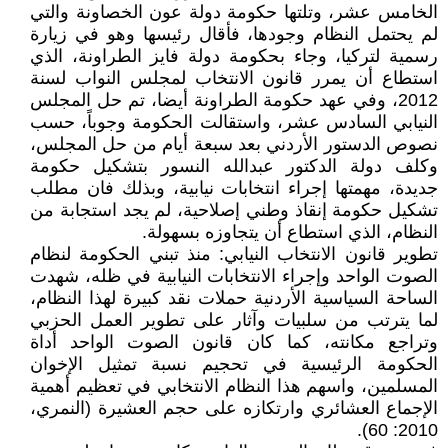
الخامس عشر، وتلتها حكومة دولة عون الخصاونة والتي
لم يحتمل النظام وجودها، فأقال رئيسها وهو في زيارة
رسمية لتركيا، وجاء بحكومة دولة فايز الطراونة، الذي
استطاع أن يمرر قانون الانتخاب لمجلس النواب لسنة
2012، وفي عهد حكومة الطراونة أيضا، تم حل المجلس
النيابي السادس عشر، واستقالت الحكومة وجوباً، حسب
نصوص الدستور الأردني بعد سبعة أيام من حل المجلس،
وكلف دولة الدكتور عبدالله النسور بتشكيل حكومة
جديدة، مهمتها إجراء انتخابات نيابية، وبذلك فان مطلب
تشكيل حكومة إنقاذ وطني إصلاحية، لم يجد استجابة من
النظام، الذي استطاع أن يتجاوزه بسهولة.
تطوير قانون الانتخاب النيابي: منذ تبني الحكومة لنظام
الصوت الواحد وإجراء الانتخابات النيابية في ظله، شهدت
الساحة السياسية الأردنية حملات نقد كبيرة لهذا النظام،
لما يترتب من سلبيات وآثار على تطوير العمل الحزبي
وتراجع مكانته، كما كان قانون الصوت الواحد أداة
الحكومة الرئيسية في تحجيم نسبة تمثيل الإخوان
المسلمين، واسهم هذا النظام الانتخابي في تعظيم أهمية
الإجماع العشائري وارتكازه على حجم العشيرة (النمري،
2010: 60).