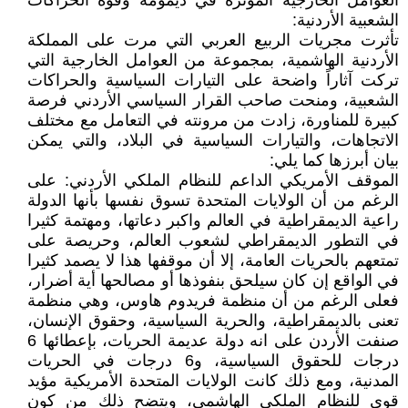
العوامل الخارجية المؤثرة في ديمومة وقوة الحراكات
الشعبية الأردنية:
تأثرت مجريات الربيع العربي التي مرت على المملكة
الأردنية الهاشمية، بمجموعة من العوامل الخارجية التي
تركت آثاراً واضحة على التيارات السياسية والحراكات
الشعبية، ومنحت صاحب القرار السياسي الأردني فرصة
كبيرة للمناورة، زادت من مرونته في التعامل مع مختلف
الاتجاهات، والتيارات السياسية في البلاد، والتي يمكن
بيان أبرزها كما يلي:
الموقف الأمريكي الداعم للنظام الملكي الأردني: على
الرغم من أن الولايات المتحدة تسوق نفسها بأنها الدولة
راعية الديمقراطية في العالم واكبر دعاتها، ومهتمة كثيرا
في التطور الديمقراطي لشعوب العالم، وحريصة على
تمتعهم بالحريات العامة، إلا أن موقفها هذا لا يصمد كثيرا
في الواقع إن كان سيلحق بنفوذها أو مصالحها أية أضرار،
فعلى الرغم من أن منظمة فريدوم هاوس، وهي منظمة
تعنى بالديمقراطية، والحرية السياسية، وحقوق الإنسان،
صنفت الأردن على انه دولة عديمة الحريات، بإعطائها 6
درجات للحقوق السياسية، و6 درجات في الحريات
المدنية، ومع ذلك كانت الولايات المتحدة الأمريكية مؤيد
قوي للنظام الملكي الهاشمي، ويتضح ذلك من كون