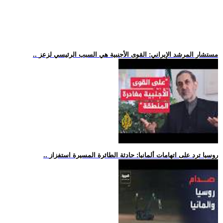
.. مستشار المرشد الإيراني: القوى الأجنبية هي السبب الرئيسي لزعز
.. روسيا ترد على اتهامات ألمانيا: حادثة الطائرة المسيرة استفزاز