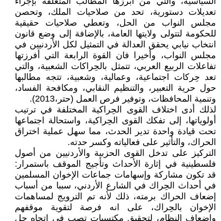
السياسية، والتي من أبرزها المطالب المتعلقة بإجراء
تعديلات دستورية، تحد من صلاحيات الملك، وتحصن
مجلس النواب من الحل، وتعطي صلاحيات حقيقية
للحكومة لتتولى ولايتها العامة، بالإضافة إلى وضع قانون
انتخاب نيابي يحقق العدالة في التمثيل لكل الأردنيين في
مجلس النواب، وأخيرا فان القوة الرابعة التي أفرزتها
تفاعلات الربيع العربي، تتمثل بالحِراكات الشعبية، والتي
تعد حِركات اجتماعية، وعمالية، وشعبية، تتجه مطالبها
حول حرية التعبير، والتنظيم النقابي، ومكافحة الفساد،
وتنمية المحافظات، وتوفير فرص العمل (حتر،2013).
لذلك أدى اختلاف القوى الحِراكية المختلفة في ترتيب
أولوياتها، إلى تفكك القوى الحِراكية، واستحالة اجتماعها
تحت قيادة واحدة تدير الحدث، مما سهل عملية اختراق
الحراك، والتأثير على فعالياته وكسر حدته.
التركيز على تدخل القوى الحزبية والأردنيين من أصول
فلسطينية في إثارة الأحداث وتأجيج الموقف باستمرار:
قد تكون مشاركة وإسهامات جماعات الإخوان المسلمين
في أحداث الحِراك في الشارع الأردني، سببا من أسباب
إضعاف الحراك برمته، ذلك لأنه تم الترويج لمساهمات
الإخوان بالحِراك، على انه فرصة لتقوية موقفهم
وإضعاف النظام، لتحقيق مكتسبات تصب في اتجاه حل