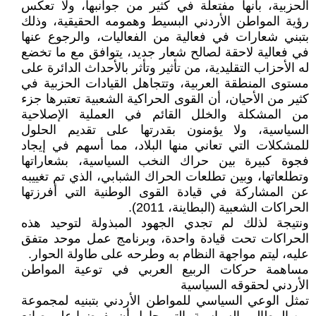
الحزبية، بأنها مفتعلة في كثير من جوانبها، ولا تعكس
رؤية المواطن الأردني البسيط وهمومه الحقيقية، وذلك
بتبني شعارات في فعالية من الفعاليات، والرجوع عنها
في فعالية لاحقة لصالح شعار جديد، يتوافق مع ما تخضع
له الأحزاب التقليدية، من تأثير وتأثر بالأحداث الدائرة على
مستوى المنطقة العربية، وتتجاهل القيادات الحزبية في
كثير من الأحيان، أن القوى الحراكية الشعبية تعتبرها جزء
من المشكلة والخلل القائم في العملية الإصلاحية
السياسية، ولا يؤمنون بقدرتها على تقديم الحلول
للمشكلات التي تعاني منها البلاد، مما أسهم في إيجاد
فجوة كبيرة بين حراك النخب السياسية، بشعاراتها
وتطلعاتها، وبين تطلعات الحراك الشبابي، الذي تم تغييبه
عن المشاركة في قيادة القوى الوطنية التي أفرزتها
الحراكات الشعبية (البطاينة، 2011).
ونتيجة لذلك لم تجدي الجهود المبذولة لتوحيد هذه
الحراكات تحت قيادة واحدة، وبرنامج عمل موحد متفق
عليه، ليتم مواجهة النظام به وطرحه على طاولة الحوار.
مساهمة حركات الربيع العربي في توعية المواطن
الأردني لحقوقه السياسية
تمثل الوعي السياسي للمواطن الأردني بتبنيه لمجموعة