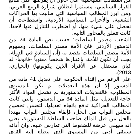
من المطالب السياسية، التي حاول أن يفرضها على صانع
القرار السياسي، مستثمرا انطلاق شرارة الربيع العربي،
ومن ابرز المطالب السياسية التي طالبت بها الحراكات
الشعبية، والأحزاب السياسية الأردنية، واستطاعت أن
تحصل على شيء منها، أو اضطرت للتنازل عنها لاحقا،
كانت تتعلق بالمحاور التالية:
الشعب مصدر السلطات: حسب نص المادة 24 من
الدستور الأردني فان الأمة مصدر السلطات، ومفهوم
الأمة مصدر السلطات يقصد به (أن السيادة في الدولة،
يجب أن تكون للأمة، باعتبارها شخصاً معنوياً -قانونياً- له
كيان مستقل عن الأفراد الذين يكونونها) (الحياري،
2013).
على الرغم من إقدام الحكومة على تعديل 41 مادة من
الدستور إلا أن هذه التعديلات لم تكن بالمستوى
المطلوب، فالتعديلات الدستورية لم تشمل المواد الأكثر
حاجة للتعديل، مثل المادة 34 من الدستور، والتي كانت
المطالب الحراكية تدفع باتجاه تعديلها، لتضمن تحصين
مجلس النواب من الحل، فإبقاء مجلس النواب مهددا
بالحل من قبل الملك صاحب السلطة الدستورية، يعني
انه سيبقى عرضة للضغوط التي تمارس عليه، وان أدائه
سيبقى أدنى من المستوى الذي تتطلع إليه القوى