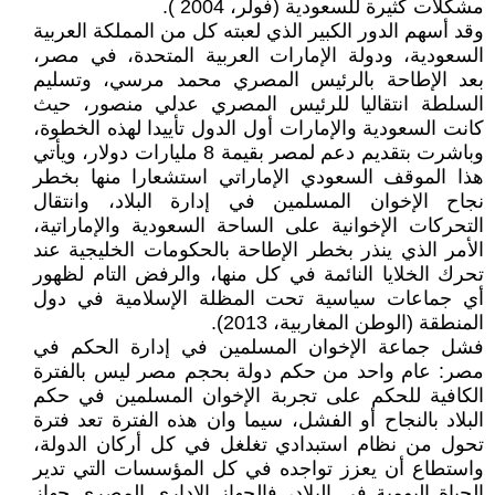
مشكلات كثيرة للسعودية (فولر، 2004 ).
وقد أسهم الدور الكبير الذي لعبته كل من المملكة العربية
السعودية، ودولة الإمارات العربية المتحدة، في مصر،
بعد الإطاحة بالرئيس المصري محمد مرسي، وتسليم
السلطة انتقاليا للرئيس المصري عدلي منصور، حيث
كانت السعودية والإمارات أول الدول تأييدا لهذه الخطوة،
وباشرت بتقديم دعم لمصر بقيمة 8 مليارات دولار، ويأتي
هذا الموقف السعودي الإماراتي استشعارا منها بخطر
نجاح الإخوان المسلمين في إدارة البلاد، وانتقال
التحركات الإخوانية على الساحة السعودية والإماراتية،
الأمر الذي ينذر بخطر الإطاحة بالحكومات الخليجية عند
تحرك الخلايا النائمة في كل منها، والرفض التام لظهور
أي جماعات سياسية تحت المظلة الإسلامية في دول
المنطقة (الوطن المغاربية، 2013).
فشل جماعة الإخوان المسلمين في إدارة الحكم في
مصر: عام واحد من حكم دولة بحجم مصر ليس بالفترة
الكافية للحكم على تجربة الإخوان المسلمين في حكم
البلاد بالنجاح أو الفشل، سيما وان هذه الفترة تعد فترة
تحول من نظام استبدادي تغلغل في كل أركان الدولة،
واستطاع أن يعزز تواجده في كل المؤسسات التي تدير
الحياة اليومية في البلاد، فالجهاز الإداري المصري جهاز