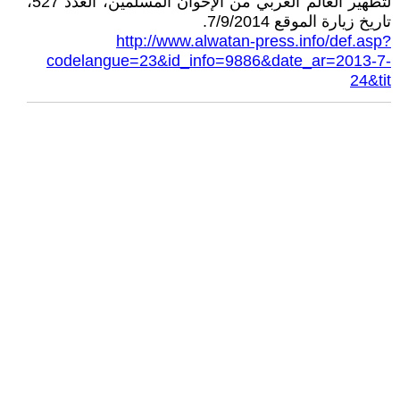
لتطهير العالم العربي من الإخوان المسلمين، العدد 527،
تاريخ زيارة الموقع 7/9/2014.
http://www.alwatan-press.info/def.asp?
codelangue=23&id_info=9886&date_ar=2013-7-
24&tit