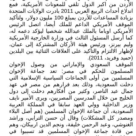
الأردن من اكبر الدول تلقي للمعونات الأمريكية، فمع
اندلاع أحداث الربيع العربي 2011 بادرت الولايات المتحدة
بزيادة المساعدات للأردن بمبلغ 100 مليون دولار، ولتأكيد
الموقف الأمريكي الداعم للملك أيضا، اتصل الرئيس
الأمريكي اوباما بالملك عبدالله شخصيا ليؤكد دعمه له،
كما أرسل المسئول الثالث في وزارة الخارجية الأمريكية
وليم بيرنز، ورئيس هيئة الأركان المشتركة إلى عمان،
لإظهار الالتزام والتأكيد على العلاقات الثنائية بين البلدين
(حميد وفريد، 2011).
الموقف السعودي والإماراتي من وصول الإخوان
المسلمون للحكم في مصر: تعد جماعة الإخوان
المسلمين من أولى الجماعات السياسية الإسلامية التي
دخلت السعودية، وذلك بعد فرارهم من مصر في عهد
جمال عبد الناصر، وكثير من أفكارهم دخلت إلى دول
الخليج من خلال المدرسين المصريين، ويرى الأمير نايف
وزير الداخلية وولي العهد سابقا في المملكة العربية
السعودية، أن جماعة الإخوان المسلمين (هم أصل البلاء
ومصدر كل المشكلات) وقال أن حسن الترابي، وراشد
الغنوشي، وعبد الرحمن خليفة، ونجم الدين اربيكان، وهم
من قادة جماعة الإخوان المسلمين قد تسببوا في