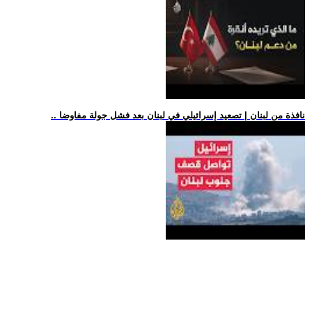
.. نافذة من لبنان | تصعيد إسرائيلي في لبنان بعد فشل جولة مفاوضا