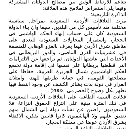
تتناغم للارتباط الوثيق بين مصالح الدولتان المشتركة
وفيما يلي استعراض لملامح هذه العلاقة:
الذاكرة التاريخية:
مرت العلاقات الأردنية السعودية بمراحل سياسية
مختلفة منذ تأسيس كل من البلدين، سيما وان بناء الدولة
السعودية كان على حساب إنهاء الحكم الهاشمي في
الحجاز، واستمرار المحاولات السعودية للتعدي على
مناطق شرق الأردن فيما يعرف بالغزو الوهابي للمنطقة
في عشرينيات القرن الماضي، والدور البريطاني في
الأحداث التي عاشتها الدولتان، ثم تراجعها عن الالتزامات
التي قطعتها بريطانيا على نفسها في إقامة دولة تخضع
لحكم الهاشميين شمال الجزيرة العربية، حفاظا على
مصلحتها القومية، في حماية طريقها للهند، وامتلاك
القرار في دولة بدت بشائر الكشف عن وجود النفط فيها
تظهر بكل وضوح (الحضرمي، 2003) .
فكانت السمة الطاغية على العلاقات الأردنية السعودية
في تلك الفترة مبنية على انتزاع الحقوق انتزاعا، فلا
السعوديون راضين عن نشأت دولة إلى الشمال منهم
تضيق عليهم ولا الهاشميون كانوا قابلين بفكرة الاكتفاء
بشرق الأردن عوضا عن مملكة الحجاز.
تذبذب العلاقات الثنائية المستمر: