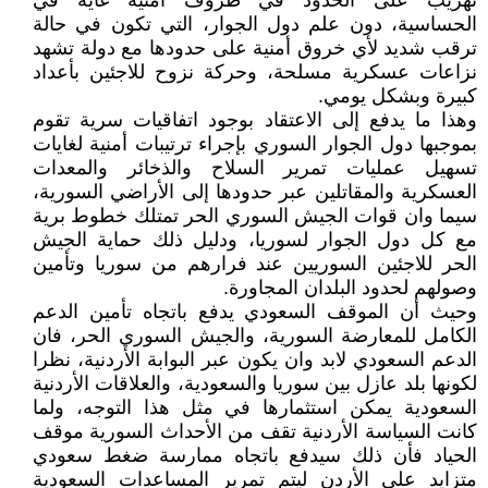
تهريب على الحدود في ظروف أمنية غاية في
الحساسية، دون علم دول الجوار، التي تكون في حالة
ترقب شديد لأي خروق أمنية على حدودها مع دولة تشهد
نزاعات عسكرية مسلحة، وحركة نزوح للاجئين بأعداد
كبيرة وبشكل يومي.
وهذا ما يدفع إلى الاعتقاد بوجود اتفاقيات سرية تقوم
بموجبها دول الجوار السوري بإجراء ترتيبات أمنية لغايات
تسهيل عمليات تمرير السلاح والذخائر والمعدات
العسكرية والمقاتلين عبر حدودها إلى الأراضي السورية،
سيما وان قوات الجيش السوري الحر تمتلك خطوط برية
مع كل دول الجوار لسوريا، ودليل ذلك حماية الجيش
الحر للاجئين السوريين عند فرارهم من سوريا وتأمين
وصولهم لحدود البلدان المجاورة.
وحيث أن الموقف السعودي يدفع باتجاه تأمين الدعم
الكامل للمعارضة السورية، والجيش السوري الحر، فان
الدعم السعودي لابد وان يكون عبر البوابة الأردنية، نظرا
لكونها بلد عازل بين سوريا والسعودية، والعلاقات الأردنية
السعودية يمكن استثمارها في مثل هذا التوجه، ولما
كانت السياسة الأردنية تقف من الأحداث السورية موقف
الحياد فأن ذلك سيدفع باتجاه ممارسة ضغط سعودي
متزايد على الأردن ليتم تمرير المساعدات السعودية