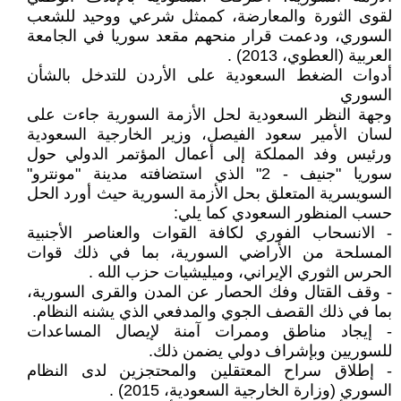
لقوى الثورة والمعارضة، كممثل شرعي ووحيد للشعب
السوري، ودعمت قرار منحهم مقعد سوريا في الجامعة
العربية (العطوي، 2013) .
أدوات الضغط السعودية على الأردن للتدخل بالشأن
السوري
وجهة النظر السعودية لحل الأزمة السورية جاءت على
لسان الأمير سعود الفيصل، وزير الخارجية السعودية
ورئيس وفد المملكة إلى أعمال المؤتمر الدولي حول
سوريا "جنيف - 2" الذي استضافته مدينة "مونترو"
السويسرية المتعلق بحل الأزمة السورية حيث أورد الحل
حسب المنظور السعودي كما يلي:
- الانسحاب الفوري لكافة القوات والعناصر الأجنبية
المسلحة من الأراضي السورية، بما في ذلك قوات
الحرس الثوري الإيراني، وميليشيات حزب الله .
- وقف القتال وفك الحصار عن المدن والقرى السورية،
بما في ذلك القصف الجوي والمدفعي الذي يشنه النظام.
- إيجاد مناطق وممرات آمنة لإيصال المساعدات
للسوريين وبإشراف دولي يضمن ذلك.
- إطلاق سراح المعتقلين والمحتجزين لدى النظام
السوري (وزارة الخارجية السعودية، 2015) .