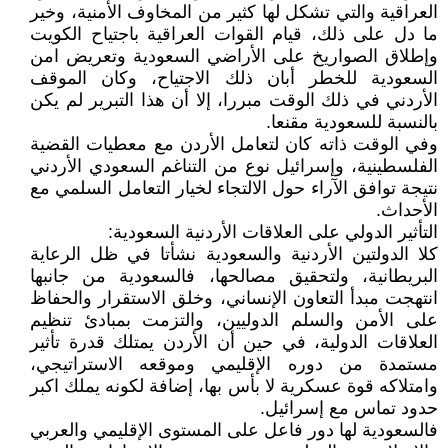
العراقية والتي تشكل لها كثير من المخاوف الأمنية، وخير
ما دل على ذلك، قيام القوات العراقية باجتياح الكويت
وإطلاق الصواريخ على الأراضي السعودية وتعريض امن
السعودية للخطر أبان ذلك الاجتياح، وكان الموقف
الأردني في ذلك الوقت مبررا، إلا أن هذا التبرير لم يكن
بالنسبة للسعودية مقنعا.
وفي الوقت ذاته كان لتعامل الأردن مع معطيات القضية
الفلسطينية، وإسرائيل نوع من التناغم السعودي الأردني
نتيجة توافق الآراء حول الالتجاء لخيار التعامل السلمي مع
الأحداث.
التأثير الدولي على العلاقات الأردنية السعودية:
كلا الدولتين الأردنية والسعودية نشأتا في ظل الرعاية
البريطانية، ولتحقيق مصالحها، فالسعودية من جانبها
انتهجت مبدأ التعاون الإنساني، وخلق الاستقرار والحفاظ
على الأمن والسلم الدوليين، والتزمت بمبادئ تنظيم
العلاقات الدولية، في حين أن الأردن يمتلك قدرة تأثير
مستمدة من دوره الإقليمي وموقعه الاستراتيجي،
وامتلاكه قوة عسكرية لا بأس بها، إضافة لكونه يملك اكبر
حدود تماس مع إسرائيل.
فالسعودية لها دور فاعل على المستوى الإقليمي والعربي