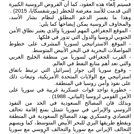
فسيتم إلغاء هذه العقود، كما أن القروض الروسية الكبيرة
التي قدمت للأسد معرضة للخطر (يورشفسكايا، 2015) .
وهذا ما يفسر الدعم المطلق لنظام بشار الأسد،
والمخاوف الروسية يمكن إيضاحها كما يلي:
- الموقع الجغرافي المهم لسوريا والذي يعتبر نطاق الأمن
الجنوبي لروسيا والدول التي تدور في فلكها.
- الموقع الاستراتيجي لسوريا المشرف على خطوط
المواصلات البحرية في البحر الأبيض المتوسط.
- القرب الجغرافي لسوريا من منطقة الخليج العربي
والتي تعد أهم منابع النفط في العالم.
- وقوع سوريا إلى جوار إسرائيل التي ترتبط باتفاق
استراتيجي مع الولايات المتحدة الأمريكية، وتبعات ذلك
على نفوذ وأمن روسيا في المنطقة.
- خطورة تواجد قوات عسكرية غربية في سوريا على
الأمن القومي لروسيا (البياتي، 1988) .
وبذلك فان المصالح السعودية في الحد من النفوذ
الروسي والإيراني في سوريا تتمثل بمنع إقامة تحالف
اقتصادي وعسكري يهدد المصالح السعودية في المنطقة
ويقطع طريقها البري للبحر الأبيض المتوسط، كما ويسهم
التحالف الإيراني مع سوريا والتحالف الروسي مع سوريا