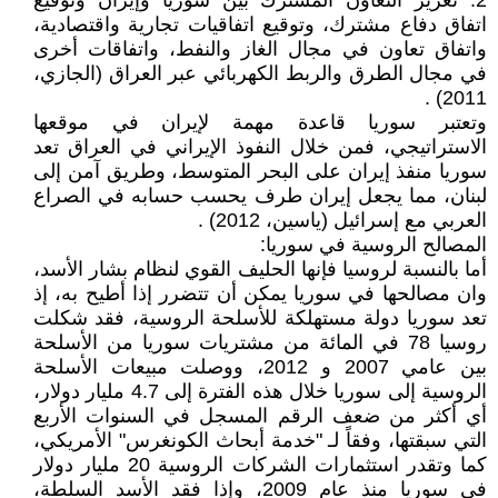
2. تعزيز التعاون المشترك بين سوريا وإيران وتوقيع
اتفاق دفاع مشترك، وتوقيع اتفاقيات تجارية واقتصادية،
واتفاق تعاون في مجال الغاز والنفط، واتفاقات أخرى
في مجال الطرق والربط الكهربائي عبر العراق (الجازي،
2011) .
وتعتبر سوريا قاعدة مهمة لإيران في موقعها
الاستراتيجي، فمن خلال النفوذ الإيراني في العراق تعد
سوريا منفذ إيران على البحر المتوسط، وطريق آمن إلى
لبنان، مما يجعل إيران طرف يحسب حسابه في الصراع
العربي مع إسرائيل (ياسين، 2012) .
المصالح الروسية في سوريا:
أما بالنسبة لروسيا فإنها الحليف القوي لنظام بشار الأسد،
وان مصالحها في سوريا يمكن أن تتضرر إذا أطيح به، إذ
تعد سوريا دولة مستهلكة للأسلحة الروسية، فقد شكلت
روسيا 78 في المائة من مشتريات سوريا من الأسلحة
بين عامي 2007 و 2012، ووصلت مبيعات الأسلحة
الروسية إلى سوريا خلال هذه الفترة إلى 4.7 مليار دولار،
أي أكثر من ضعف الرقم المسجل في السنوات الأربع
التي سبقتها، وفقاً لـ "خدمة أبحاث الكونغرس" الأمريكي،
كما وتقدر استثمارات الشركات الروسية 20 مليار دولار
في سوريا منذ عام 2009، وإذا فقد الأسد السلطة،