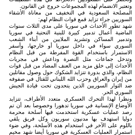
وتعتبر الانضمام لهذه المجموعات خروج عن القانون.
المصلحة السعودية في التخفيف من معاناة الأشقاء
السوريين جراء تزايد قمع قوات النظام لهم:
شهد تطور الأحداث في سوريا على مدى الثلاث سنوات
الماضية أعمال تدمير كبيرة للبنية التحتية في سوريا
وتدمير المساكن وتشريد الملايين من أبناء الشعب
السوري سواء في داخل سوريا أو خارجها، وأسفر
الاستمرار باستخدام القوة المفرطة من قبل النظام
وتدخل جماعات مثل النصرة وداعش في مجريات
الأحداث إلى خلق مزيد من العنف المضاد من قبل قوات
النظام، والذي بدورة تتزايد الشكوك حول وصول مقاتلين
من إيران والعراق وحزب الله اللبناني للقتال في صفوفه
ضد الثوار السوريين الذين يتحدون تحت قيادة الجيش
السوري الحر.
ونظرا لهذا التحرك العسكري متعدد الأطراف، تتزايد
الأوضاع الإنسانية في سوريا تدهورا وخصوصا بعد أن تم
رصد عمليات عسكرية استخدمت فيها أسلحة محرمة
دوليا استهدف بها مدنيون سوريون وكل فريق يلقي
باللوم على الآخر في استخدام هذه الأسلحة، وفي ضوء
استمرار العمليات العسكرية في سوريا أيضا شهد مخيم