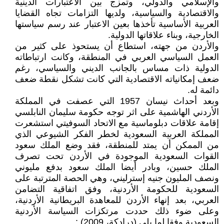
والإسلامي والدولي، وتمزج بين الاعتبارات الدينية
والاقتصادية والسياسية، ولديها التزامات تجاه القضايا
العربية الأساسية تأخذها بعين الاعتبار عند رسم سياستها
الخارجية، وبناء علاقاتها الدولية.
والأردن من جهته، استطاع أن يستحوذ على كثير من
العمل السياسي العربي في المنطقة، وكانت ارتباطاته
الدولية ذات مساس بالجانب الديني والسياسي، رغم
ضعف إمكانياته الاقتصادية التي كانت تشكل نقطة ضعف
دائمة له.
وبعد أحداث نيسان 1957 التي عصفت في المملكة
الأردني الهاشمية على اثر توجه حكومة سليمان النابلسي
إقامة علاقات دبلوماسية مع الاتحاد السوفيتي استشعرت
المملكة العربية السعودية لخطر الفكر الشيوعي الذي
من الممكن أن يمتد للمنطقة، فقد وضع الملك سعود
القوات السعودية الموجودة في الأردن تحت تصرف
الملك حسين، وبادر أيضا الملك سعود بدفع مليوني
ونصف المليون جنيه إسترليني، وهي الحصة المترتبة على
السعودية للحكومة الأردنية، وفق اتفاقية التضامن
العربي، بعد إنهاء الأردن للمعاهدة البريطانية الأردنية،
وعلى ضوء ذلك حددت مرتكزات السياسة الأردنية
السعودية وفقا لما يلي (درادكة، 2009) :