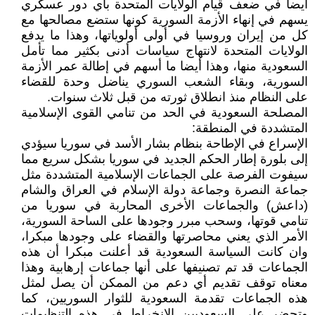
أيضا في ضعف قيام الولايات المتحدة بأي دور عسكري
يسهم في إنهاء الأزمة السورية كونها ستضع مصالحها مع
كل من إيران وروسيا في أولى أولوياتها، وهذا ما يدفع
الولايات المتحدة لانتهاج سياسات أدنى بكثير مما تأمل
السعودية منها، وهذا أيضا ما أسهم في إطالة عمر الأزمة
السورية، وبقاء الشعب السوري يناضل وحدة للقضاء
على النظام منذ انطلاق ثورته من قبل ثلاث سنوات.
المصلحة السعودية في الحد من تنامي القوى الإسلامية
المتشددة في المنطقة:
الإسراع في الإطاحة بنظام بشار الأسد في سوريا سيؤدي
إلى بلورة إطار الحكم الجديد في سوريا بشكل سريع مما
سيفوت الفرصة على الجماعات الإسلامية المتشددة مثل
جماعة النصرة وجماعة دولة الإسلام في العراق والشام
(داعش) والجماعات الأخرى المحاربة في سوريا من
تنامي قوتها، وسحب مبرر وجودها على الساحة السورية،
الأمر الذي يعني محاصرتها والقضاء على وجودها مبكرا،
وان كانت السياسة السعودية قد أعلنت مبكرا أن هذه
الجماعات قد تم تصنيفها على أنها جماعات إرهابية وهذا
معناه توقف تقديم أي دعم من الممكن أن يصل لمثل
هذه الجماعات تقدمة السعودية للثوار السوريين، كما
وتحضر على السعوديين الانخراط في هذه التنظيمات