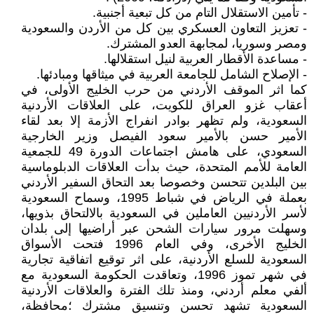
- تأمين الاستقلال التام من كل تبعية أجنبية.
- تعزيز التعاون العسكري بين كل من الأردن والسعودية
ومصر وسوريا، لمجابهة العدو المشترك.
- مساعدة الأقطار العربية لنيل استقلالها.
- الإصلاح الشامل للجامعة العربية في ميثاقها ومبادئها.
كما اثر الموقف الأردني من حرب الخليج الأولى، في
أعقاب غزو العراق للكويت، على العلاقات الأردنية
السعودية، ولم تظهر بوادر انفراج الأزمة إلا بعد لقاء
الأمير حسن بالأمير سعود الفيصل وزير الخارجية
السعودي، على هامش اجتماعات الدورة 49 للجمعية
العامة للأمم المتحدة، حيث بدأت العلاقات الدبلوماسية
بين البلدين تتحسن وخصوصا بعد التحاق السفير الأردني
بعملة في الرياض في شباط 1995، وسماح السعودية
لأسر الأردنيين العاملين في السعودية بالالتحاق بذويها،
وسهلت مرور سيارات الشحن عبر أراضيها إلى بلدان
الخليج الأخرى، وفي العام 1996 فتحت الأسواق
السعودية للسلع الأردنية، على اثر توقيع اتفاقية تجارية
في شهر تموز 1996، وتعاقدت الحكومة السعودية مع
ألفي معلم أردني، ومنذ تلك الفترة والعلاقات الأردنية
السعودية تشهد تحسن وتنسيق مشترك ؛محافظة،