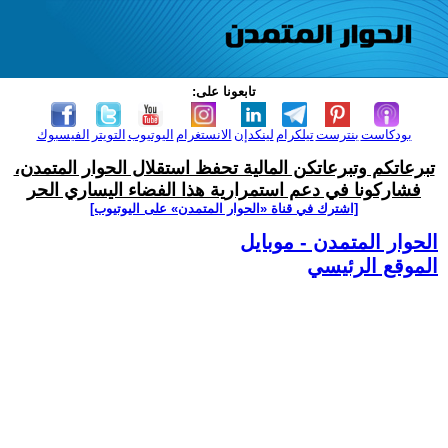
تابعونا على:
بودكاست
بنترست
تيلكرام
لينكدإن
الانستغرام
اليوتيوب
التويتر
الفيسبوك
تبرعاتكم وتبرعاتكن المالية تحفظ استقلال الحوار المتمدن،
فشاركونا في دعم استمرارية هذا الفضاء اليساري الحر
[اشترك في قناة ‫«الحوار المتمدن» على اليوتيوب]
الحوار المتمدن - موبايل
الموقع الرئيسي