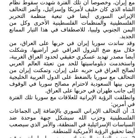
مع إيران، وخصوصا أن تلك الفترة شهدت سقوط نظام
الشاه الذي كان حليف لأمريكا وإسرائيل، وأثمر التحالف
الإيراني السوري أيضا في تبعية منظمة التحرير
الفلسطينية والمنظمات الفلسطينية الأخرى وكل من
اليمن الجنوبي وليبيا، للاصطفاف في هذا التيار الممانع
الجديد.
وقد ساندت سوريا إيران في حربها على العراق، من
خلال منع ضخ البترول العراقي عبر أراضيها، وشكلت
أيضا مصدر تهديد عسكري حقيقي لحدود العراق الغربية،
واستخدمت دبلوماسيتها للحد من تعبئة العالم العربي
لصالح العراق في حربه على إيران، وتمكنت إيران من
التحالف مع سوريا بالضغط على الدول العربية الخليجية
ومن بينها السعودية لاحترام مصالح سوريا في الوقوف
إلى جانب طهران في حربها على العراق.
وانطلقت الرؤية الإيرانية للعلاقات مع سوريا تلك الفترة
في أمرين:
1. أن التحالف الإيراني السوري بالإضافة إلى الجماعات
الفلسطينية وحزب الله سيشكل جبهة موحدة ضد
السياسات الإسرائيلية في المنطقة، والأمر الذي سيصعب
أيضا تحقيق الرؤية الأمريكية للمنطقة.