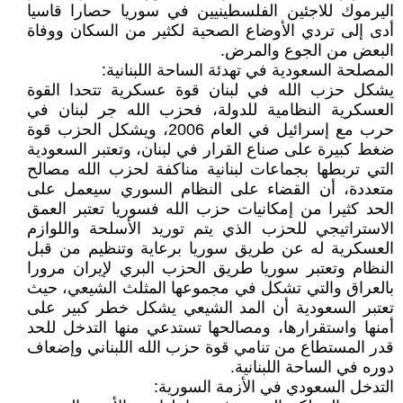
اليرموك للاجئين الفلسطينيين في سوريا حصارا قاسيا
أدى إلى تردي الأوضاع الصحية لكثير من السكان ووفاة
البعض من الجوع والمرض.
المصلحة السعودية في تهدئة الساحة اللبنانية:
يشكل حزب الله في لبنان قوة عسكرية تتحدا القوة
العسكرية النظامية للدولة، فحزب الله جر لبنان في
حرب مع إسرائيل في العام 2006، ويشكل الحزب قوة
ضغط كبيرة على صناع القرار في لبنان، وتعتبر السعودية
التي تربطها بجماعات لبنانية مناكفة لحزب الله مصالح
متعددة، أن القضاء على النظام السوري سيعمل على
الحد كثيرا من إمكانيات حزب الله فسوريا تعتبر العمق
الاستراتيجي للحزب الذي يتم توريد الأسلحة واللوازم
العسكرية له عن طريق سوريا برعاية وتنظيم من قبل
النظام وتعتبر سوريا طريق الحزب البري لإيران مرورا
بالعراق والتي تشكل في مجموعها المثلث الشيعي، حيث
تعتبر السعودية أن المد الشيعي يشكل خطر كبير على
أمنها واستقرارها، ومصالحها تستدعي منها التدخل للحد
قدر المستطاع من تنامي قوة حزب الله اللبناني وإضعاف
دوره في الساحة اللبنانية.
التدخل السعودي في الأزمة السورية: