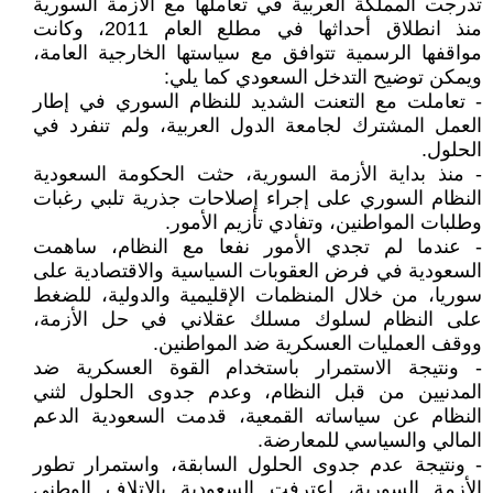
تدرجت المملكة العربية في تعاملها مع الأزمة السورية
منذ انطلاق أحداثها في مطلع العام 2011، وكانت
مواقفها الرسمية تتوافق مع سياستها الخارجية العامة،
ويمكن توضيح التدخل السعودي كما يلي:
- تعاملت مع التعنت الشديد للنظام السوري في إطار
العمل المشترك لجامعة الدول العربية، ولم تنفرد في
الحلول.
- منذ بداية الأزمة السورية، حثت الحكومة السعودية
النظام السوري على إجراء إصلاحات جذرية تلبي رغبات
وطلبات المواطنين، وتفادي تأزيم الأمور.
- عندما لم تجدي الأمور نفعا مع النظام، ساهمت
السعودية في فرض العقوبات السياسية والاقتصادية على
سوريا، من خلال المنظمات الإقليمية والدولية، للضغط
على النظام لسلوك مسلك عقلاني في حل الأزمة،
ووقف العمليات العسكرية ضد المواطنين.
- ونتيجة الاستمرار باستخدام القوة العسكرية ضد
المدنيين من قبل النظام، وعدم جدوى الحلول لثني
النظام عن سياساته القمعية، قدمت السعودية الدعم
المالي والسياسي للمعارضة.
- ونتيجة عدم جدوى الحلول السابقة، واستمرار تطور
الأزمة السورية، اعترفت السعودية بالإتلاف الوطني