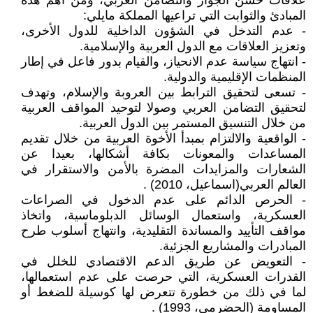
علاقات حسن الجوار والتضامن العربي، ومن أهم هذه
المبادئ والثوابت التي تراعيها المملكة مايلي:
- عدم التدخل في الشؤون الداخلية للدول الأخرى،
وتعزيز العلاقات مع الدول العربية والإسلامية.
- انتهاج سياسة عدم الانحياز، والقيام بدور فاعل في إطار
المنظمات الإقليمية والدولية.
- تسعى لتحقيق الترابط بين العروبة والإسلام، وتهدف
لتحقيق التضامن العربي وصولا لتوحيد المواقف العربية
من خلال التنسيق المستمر بين الدول العربية.
- الواقعية والالتزام بمبدأ الأخوة العربية من خلال تقديم
المساعدات والمعونات بكافة أشكالها، بعيدا عن
الشعارات والمزايدات المضرة بالأمن والاستقرار في
العالم العربي(اسماعيل، 2010) .
- الحرص الدائم على عدم الدخول في الصراعات
العسكرية، واستعمال الوسائل الدبلوماسية، واتخاذ
مواقف التأييد والمساندة التقليدية، وانتهاج أسلوب طرح
المبادرات والمشاريع الجزئية.
- التعويض عن طريق الدعم الاقتصادي للخلل في
القدرات العسكرية، التي حرصت على عدم استعمالها،
لما في ذلك من خطورة تتعرض لها كوسيلة للضغط أو
المساومة (الحضرمي، 1993) .