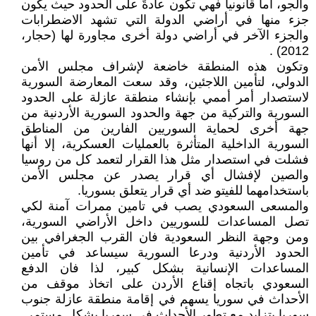
والجو، أما قانونياً فهي تكون عادةً على الحدود حيث يكون
جزء منها في أراضي الدولة التي تشهد الاضطرابات
والجزء الآخر في أراضي دولة أخرى مجاورة لها (حجار،
2012) .
وتكون هذه المنطقة خاضعة لإشراف مجلس الأمن
الدولي، لتأمين اللاجئين، وقد سعت المعارضة السورية
لاستصدار أمر أممي بإنشاء منطقة عازلة على الحدود
السورية والتركية من جهة والحدود السورية الأردنية من
جهة أخرى لحماية السوريين الفارين من المناطق
السورية الداخلية المتأثرة بالعمليات العسكرية، إلا أنها
فشلت في استصدار مثل هذا القرار لتعمد كل من روسيا
والصين لإفشال أي قرار يصدر عن مجلس الأمن
باستخدامهما للفيتو ضد أي قرار يتعلق بسوريا.
والمسعى السعودي يصب في تامين ممرات آمنة لكي
تصل المساعدات للسوريين داخل الأراضي السورية،
ومن وجهة النظر السعودية فان القرب الجغرافي بين
الحدود الأردنية ودرعا السورية سيساعد في تأمين
المساعدات الإنسانية بشكل كبير، لذا فان الدفع
السعودي باتجاه إقناع الأردن على اتخاذ موقف من
الأحداث في سوريا يسهم في إقامة منطقة عازلة جنوب
سوريا يتزايد مع تطور الأحداث في سوريا بشكل مستمر.