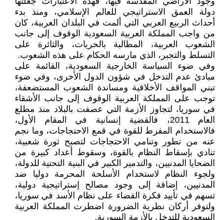
وجود الأراضي المقدسة فيها، فهذه الاعتبارات جعلتها
دولة العمق الاستراتيجي للعالم الإسلامي، ومنذ بدء
أحداث الربيع العربي التي ألمت في البلدان العربية، كان
من واجب المملكة العربية السعودية الوقوف إلى جانب
الشعوب العربية، المطالبة بالحريات، والثائرة على
التسلط والتجبر، الذي مارسه الحكام على هذه الشعوب.
وفي ضوء السياسة الخارجية السعودية، القائمة على
مبادئ عدم التدخل في شؤون الدول الأخرى، وفي ضوء
تبني المواقف الأخلاقية ومساندة الشعوب المستضعفة،
توجب على المملكة العربية الوقوف إلى جانب الأشقاء
في سوريا، لتجاوز الأزمة التي عصفت بالبلاد منذ مطلع
العام 2011، فالقضية إنسانية في المقام الأول،
فالاستخدام المفرط للقوة في قمع الاحتجاجات، وما نجم
عنه من تطور وتنامي الاحتجاجات لتصبح ثورة شعبية،
تنادي بإسقاط النظام بالقوة، وسقوط أعداد كبيرة من
الضحايا المدنيين، والتدمير الكبير في البنية التحتية للدولة،
ولجوء النظام لاستخدام الأسلحة المحرمة دوليا ضد
المدنيين، إضافة إلى وجود مصالح إستراتيجية دولية،
تسهم في تأييد فكرة القضاء على نظام الأسد في سوريا،
ولتوفر أركان نظرية الضرورة اضطرت المملكة العربية
السعودية للتدخل بالأزمة السورية.