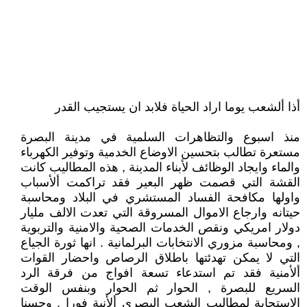
أذا ألشعب يوما اراد الحياة فلابد ان يستجيب القدر
منذ اسبوع والتظاهرات السلمية في مدينة البصرة
مستعرة تطالب بتحسين الاوضاع الخدمية وتوفير الكهرباء
والماء وايجاد الوظائف لأبناء المدينة , هذه المطاليب كانت
القشة التي قصمت ظهر البعير فقد تراكمت ألأسباب
واولها مكافحة الفساد المستشري في البلاد ومحاسبة
حيتانه وارجاع الاموال المسروقة التي تعدت الالف مليار
دولار امريكي ونقص الخدمات الصحية والامنية والتربوية
, ومحاسبة مزوري الانتخابات البرلمانية . انها ثورة الجياع
التي لا يمكن تهدئتها باطلاق الرصاص واحضار القوات
ألأمنية فقد تم استدعاء تسعة افواج من فرقة الرد
السريع للبصرة , الحوار ثم الحوار وبنفس الوقت
الاستجابة لمطاليب الشعب البصري ألأنية فورا , وحسنا