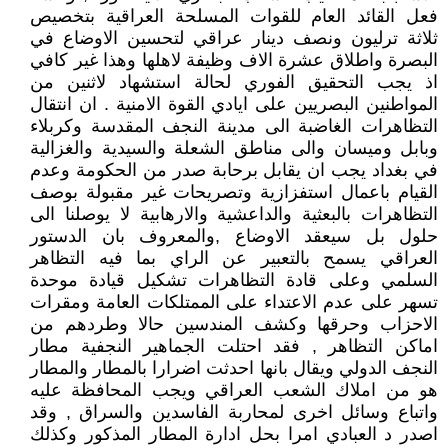
فعل القائد العام للقوات المسلحة العراقية بتخصيص
ثلاثة ترليون ونصف دينار عراقي لتحسين الاوضاع في
البصرة واطلاق عشرة الاف وظيفة لاهلها وهذا غير كافي
اذ يجب التحقيق الفوري لحالة استشهاد لاثنين من
المواطنين البصريين على ايادي القوة الامنية . ان انتقال
التظاهرات الغاضبة الى مدينة النجف المقدسة وكربلاء
وبابل وميسان والى مناطق الشعلة والسيدية والغزالية
في بغداد يجب ان يقابل برحابة صدر من الحكومة وعدم
القيام باعمال استفزازية وتصريحات غير مقبولة بوصف
التظاهرات بالبعثية والداعشية والارهابية لا يوصلنا الى
حلول بل سيعقد الاوضاع ,والمعروف بان الدستور
العراقي يسمح بالتعبير عن الراي بما فيه التظاهر
السلمي وعلى قادة التظاهرات تشكيل قيادة موحدة
تسهر على عدم الاعتداء على الممتلكات العامة ومقرات
الاحزاب وحرقها وكشف المندسين حالا وطردهم من
اماكن التظاهر , فقد احتلت الجماهير النجفية مطار
النجف الدولي ويقال بانها احدثت اضرارا بالمطار والمطار
هو من املاك الشعب العراقي ويجب المحافظة عليه
واتباع وسائل اخرى لمحاربة الفاسدين والسراق , وقد
اصدر د العبادي امرا بحل ادارة المطار المذكور وكذلك