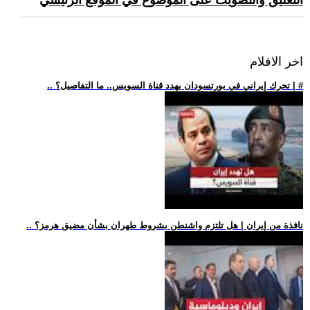
التعليق والتصويت على الموضوع في الموقع الرئيسي
اخر الافلام
.. تحرك إيراني في بورتسودان يهدد قناة السويس.. ما التفاصيل؟ | #
.. نافذة من إيران | هل تلتزم واشنطن بشروط طهران بشأن مضيق هرمز؟