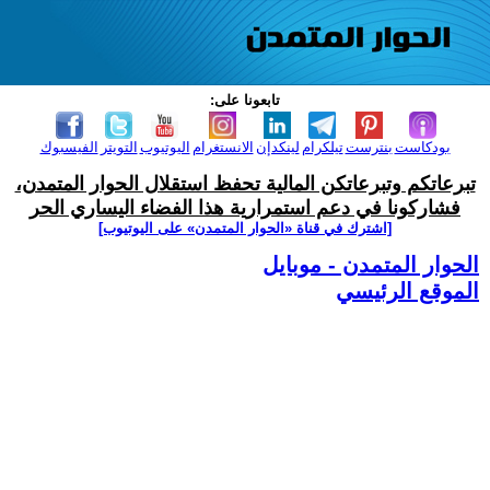
تابعونا على:
بودكاست
بنترست
تيلكرام
لينكدإن
الانستغرام
اليوتيوب
التويتر
الفيسبوك
تبرعاتكم وتبرعاتكن المالية تحفظ استقلال الحوار المتمدن،
فشاركونا في دعم استمرارية هذا الفضاء اليساري الحر
[اشترك في قناة ‫«الحوار المتمدن» على اليوتيوب]
الحوار المتمدن - موبايل
الموقع الرئيسي