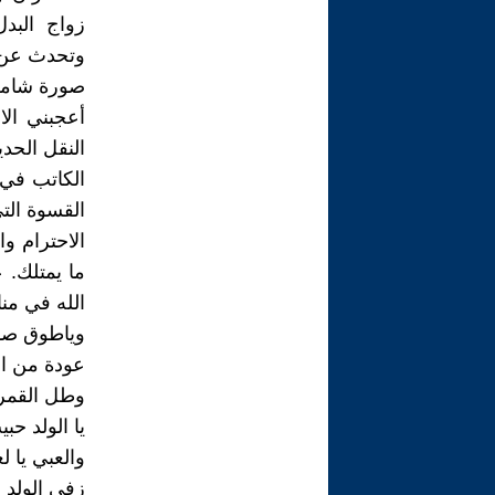
زواج البدل
وتحدث عن ا
صورة شاملة 
أعجبني الا
النقل الحديث
الكاتب في ا
القسوة الت
الاحترام وا
ما يمتلك. 
الله في منا
وياطوق صد
عودة من الل
وطل القمر
يا الولد حب
والعبي يا ل
زفي الولد 