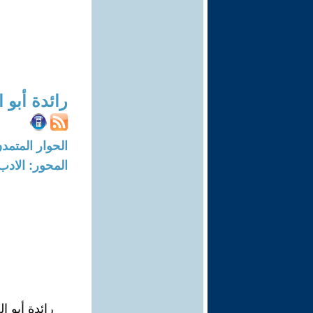
رائدة أبو 
الحوار المتمدن-العدد: 5930 - 18
المحور: الادب
رائدة أبو ا