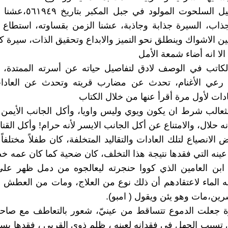
الكاتب جميل السلحوت المولود 
جذاب، السيرة جذابة وجاذبة، عشنا الزمن بقساوته، استطاع 
ن الاشواك وينطلق نحو التميز والابداع وتحقيق الذات، سيرة ك
 الا انه أضاء شمعة الأمل
عي الأغنام، تحدث عن مضارب قريته وتحدث عن العادات
ادات لأول مرة أقرأ عنها من خلال الكتاب
ثعالب شرط ان يكون ويوي وليس واويا، وأكل الجانب الأيمن
انه حلال، والامتناع عن أكل الجانب الايسر لأنه حرام! وأكل القنا
الانصياع لتلك العادات والتقاليد المتخلفة، كان طفلاً مختلفاً
نه التي فقدها نتيجة هذا التخلف، كان ضحية كما كان عمه 
بن العامين الذي كووا حنجرته ليعالجوه من دمل ظهر على
 الماء لاعتقادهم أن ذلك نوع من العلاج، ومات من العطش 
رين،مات وهو يئن ويقول ( امبو).
ة جعلت الدموع تتساقط من عينيّ، شعور بالتعاطف مع صاح
ذي تسبب الجهل في فقدانه لعينه ، ظلم ذوي القربى ، فقدها بس