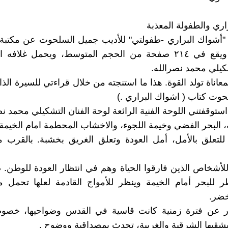
اري والطفولة المعذبة
"أشواك البراري -طفولتي" للأديب جميل السلحوت عن مكتب
الحيفاوية، ويقع في ٢١٤ صفحة من الحجم المتوسط، ويحمل غلافه
شكيلي محمد نصرالله.
اناة تولد القوة. هذا ما استنجته من خلال قراءتي للسيرة الذات
وت كتاب ( اشواك البراري .)
استوقفتني اللوحة الفنية الرائعة لوحة الفنان التشكيلي محمد نص
ة، البحر الفضي وخيمة اللجوء، والاخشاب المحطمة امام الخيمة
للتعلق بالأمل، أمل العودة وتعلق الغريق بخشبة. بالقرب 
للأشخاص الذين فارقوا الحياة وهم في انتظار العودة للوطن.
ر للبحر أمام الخيمة وينظر للأمواج القادمة لعلها تحمل 
خضر.
ار عن فترة زمنية كانت قاسية في القدس وضواحيها، خصو
شقيها الشرقية والغربية، تحدث بمصداقية ووضوح .