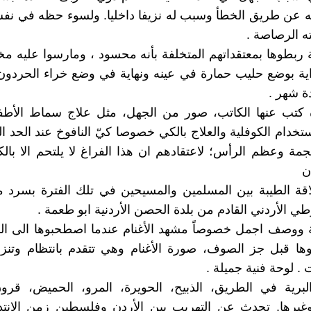
ه عن طريق الخطأ وسبب له نزيفا داخليا. ولسوء حظه في نف
 الرصاصة .
ة ربطوها بمعتقداتهم المتخلفة بأنه محسود ، ومارسوا عليه مخ
داية بوضع حليب حمارة في عينه ونهاية في وضع خراء الحردو
ة شهر .
 كتب عنها الكاتب، صور من الجهل، مثل علاج سماط الأطف
ستخدام الكوفلية والعلاج بالكي خصوصا كيّ النافوخ عند الحد ا
ة وعظم الرأس؛ لاعتقادهم ان هذا الفراغ لا يلتحم الا بالكي
ن
قة الطيبة بين المسلمين والمسيحين في تلك الفترة بسرد 
طي الأردني القادم من بلدة الحصن الأردنية ابو طعمة .
 ووصف اجمل خصوصاً مشهد الأغنام عندما اصطحبوها الى الب
ها قبل جز الصوف، صورة الأغنام وهي تتقدم بانتظام وتنز
. لوحة فنية جميلة .
لبرية في الطريق، الذبيح، الحويرة، المرو، الحميض، قرون
وغيرها. تحدث عن التهريب بين الأردن وفلسطين زمن الانت