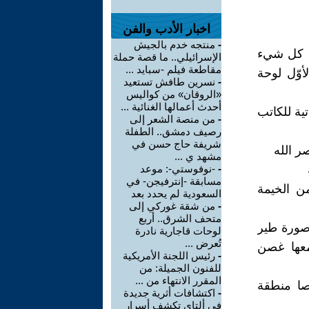
اخبار الأدب والفن
-
منتجه خدم بالجيش
ة كل شيء
الإسرائيلي.. ما قصة حملة
مقاطعة فيلم -سبايد ...
 الأوّل لوحة
-
نسرين طافش تستعيد
«الروقان» من كواليس
أحدث أعمالها الغنائية ...
ية للكاتب
-
من منصة الشعر إلى
رصيف دمشق.. الطفلة
شريفة حاج حسن في
ر الله
مشهد ي ...
-
-نوفوستي-: موعد
مسابقة -إنترفيجن- في
من الخيمة
السعودية لم يحدد بعد
-
من شقة غوركي إلى
متحف الشرق.. أربع
 صورة طير
لوحات قاجارية نادرة
تُعرض ...
معها غصن
-
رئيس اللجنة الأمريكية
للفنون الجميلة: من
المقرر الانتهاء من ...
صا منطقة
-
اكتشافات أثرية جديدة
في ألتاي تكشف أسرار