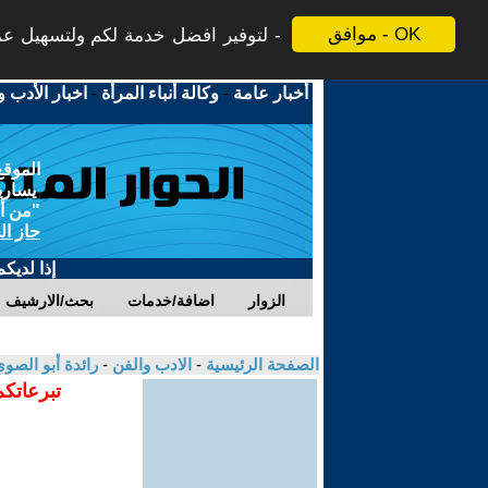
موافق - OK
لتوفير افضل خدمة لكم ولتسهيل عملي
أخبار عامة
-
وكالة أنباء المرأة
-
اخبار الأدب و
الموقع
يسارية
"من أج
حاز ال
إذا لديك
الزوار
اضافة/خدمات
بحث/الارشيف
الصفحة الرئيسية
-
الادب والفن
-
رائدة أبو الصو
تبرعاتكم