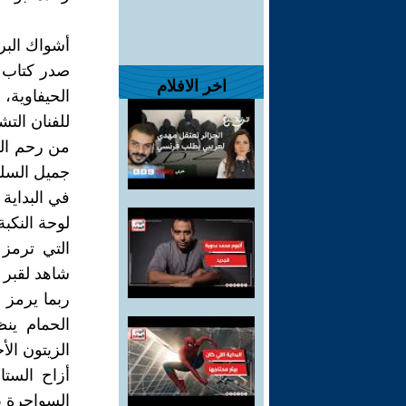
أشواك البر
صدر كتاب 
اخر الافلام
للفنان الت
من رحم المع
جميل السلح
في البداية 
لوحة النكب
التي ترمز 
شاهد لقبر
ربما يرمز 
الحمام ينظ
الزيتون الأ
أزاح الست
السواحرة ب