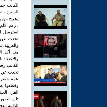
السيرة بان
يخرج من بي
. رغم الألم
تحدث عن ر
والغريبة،ع
مثل أكل ال
والاعتقاد ب
الكاتب رفض 
تحدث عن عي
عمه خضر ا
وقطعوا عنه
القرن العش
تلك الصور
الذاتية ال