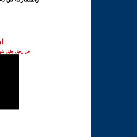
ا‫
في رحيل جليل شهبا