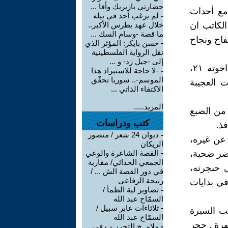
حضارتي بازيريك وأفا ...
في جبل المكبر بتاريخ ٥٦١٩٤٩،عشنا مع أحداث
-
لم يرغب أحد في نيله
الكاتب ان
خلال عهد بطرس الأكبر..
ما قصة -وسام السك ...
فاح ونجاح
-
حسن بايكر: المؤثر الذي
نقل الرواية الفلسطينية
إلى -جيل زد- و ...
استرسل الكاتب في الوصف لادق لتفاصيل حياته عن أسرته الممتدة، اخوته ٢١،
-
-لا حاجة للاستيراد هذا
الموسم-.. سوريا تحقّق
 العجيبة
الاكتفاء الذاتي ...
المزيد.....
 من الضبع
كتب ودراسات
فذ.
-
ديوان 24 شعر / منصور
 عن غيره،
الريكان
خضر ضحية،
-
القصة الشاعرة والوعي
الجمعي الحداثي/ مقاربة
 حنجرته،
في دور القصة الش ... /
ربيحة الرفاعي
في بدايات
-
تصاوير لية الظمأ /
السمّاح عبد الله
-
ثلاثاءات عابر سبيل /
ب السيرة
السمّاح عبد الله
هرة . حجر
-
ملامــح التجريــب في