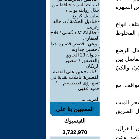
كتابـات السيـد حـافظ من
س السهرة
خلال روايته يو ... /
سلسبيل كريبع
-
قناديل الحكمة / د. خالد
تلف انواع
زغريت
ن المخلوط
-
حكاياتْ تَكاد تُنسى / فلاح
العيفاري
-
وعي ـ قصص قصيرة جدا
/ حسين جداونه
ال الرضع
-
ديوان 23 الحاوي
لفاصل بين
والعصفور / منصور
الريكان
ّ، والكيّ
-
كتاب «عين على القصة
القصيرة: تأملات نقدية في
تسع رؤى قصصية م ... /
مواقف مع
حميد عقبي
المزيد.....
حر الميت
المعجبين بنا على
ل الطريق
الفيسبوك
 الغزال،
3,732,970
داب، وعن