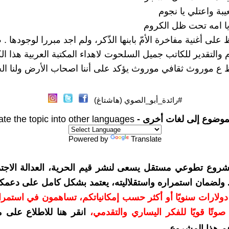
عيبة واعتلي يا نجوم
يا امه تحت ظل الكروم
لى أغنية مفاخرة الأمّ بابنها الذّكر، ولم اجد مبررا لوجودها . ص 
 والتقدير للكاتب جميل السلحوت لاهداء المكتبة العربية هذا ال
 ع موروث ثقافي موروث يؤكد على أننا اصحاب الأرض ولنا الح
#رائدة_أبو_الصوي (هاشتاغ)
موضوع إلى لغات أخرى -
ate the topic into other languages
Powered by
Translate
شروع تطوعي مستقل يسعى لنشر قيم الحرية، العدالة الاجتم
. ولضمان استمراره واستقلاليته، يعتمد بشكل كامل على دعمك
دعمكم بمبلغ 10 دولارات سنويًا أو أكثر حسب إمكانياتكم، تساهمون في استم
وتًا قويًا للفكر اليساري والتقدمي
،
انقر هنا للاطلاع على 
م هذا المشروع
.