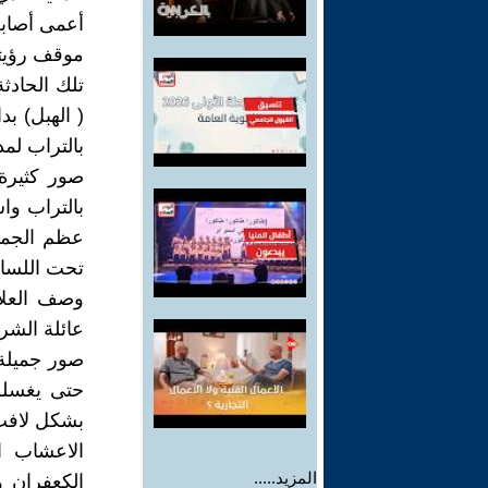
أعمى أصاب
موقف رؤيته
تلك الحادث
( الهبل) ب
بالتراب لمد
صور كثيرة
بالتراب وا
عظم الجمجم
تحت اللسا
وصف العلا
عائلة الشر
صور جميلة
حتى يغسلو
بشكل لافت 
الاعشاب ا
المزيد.....
الكعفران 