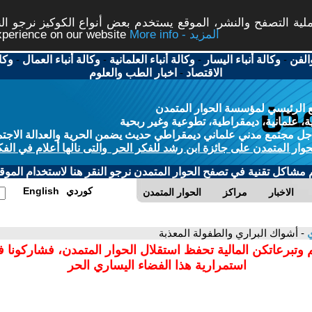
ة التصفح والنشر، الموقع يستخدم بعض أنواع الكوكيز نرجو النق
More info - المزيد
experience on our website
الفن
-
وكالة أنباء اليسار
-
وكالة أنباء العلمانية
-
وكالة أنباء العمال
-
وكا
الاقتصاد
-
اخبار الطب والعلوم
 الرئيسي لمؤسسة الحوار المتمدن
، علمانية، ديمقراطية، تطوعية وغير ربحية
ل مجتمع مدني علماني ديمقراطي حديث يضمن الحرية والعدالة الاجتم
حوار المتمدن على جائزة ابن رشد للفكر الحر والتى نالها أعلام في الفك
م مشاكل تقنية في تصفح الحوار المتمدن نرجو النقر هنا لاستخدام الموقع
كوردي
English
الاخبار
مراكز
الحوار المتمدن
ي
- أشواك البراري والطفولة المعذبة
 وتبرعاتكن المالية تحفظ استقلال الحوار المتمدن، فشاركونا 
استمرارية هذا الفضاء اليساري الحر