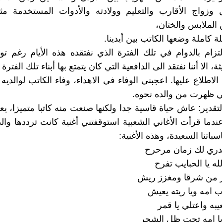
 وزواج الأقارب والتعليم وولادته والأدوات المستخدمة مث
لملابس والختان،
كاملة وضعها الكاتب بين أيدينا.
لتزام بالدوام في تلك الفترة الذي نفتقده هذه الأيام رغم ت
ة، الا أننا نفتقد الى الدافعية التي كان يتمتع بها أبناء تلك الفترة 
لاطلاع عليها. اعجبني الوفاء في الاهداء، وفاء الكاتب لوالدي
ي ظهرت من والده نحوه.
لتقدير: عاش حياة قاسية جدا ولكنها صنعت منه كاتبا متميزا، ي
عندما قرأت الأغاني الشعبية استوقفتني أغنية كانت ترددها وال
سباتنا السعيدة، وهذه الأغنية:
ري لك زمان مرحرح
ه يا الحبايب تفرح
 من شرقا ومغزز ريش
يب امه ويا ريته يعيش
عيبه واعتلي يا قمر
يا امه تحت ظل الشجر