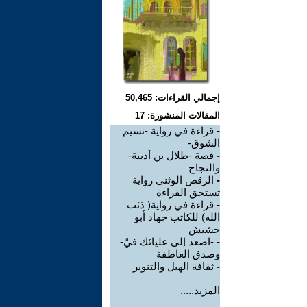
إجمالي القراءات: 50,465
المقالات المنشورة: 17
-
قراءة في رواية -نسيم
الشوق-
-
قصة -طلال بن أديبة-
والنجاح
-
الرقص الوثني رواية
تستحق القراءة
-
قراءة في رواية( ذئب
الله) للكاتب جهاد أبو
حشيش
-
-اصعد إلى عليائك فيّ-
وصدق العاطفة
-
ثقافة الهبل والتنوير
المزيد.....