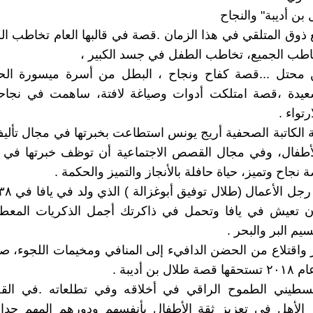
بن أديبة" والنجاح
ذوق المتلقي في هذا الزمان .قصة في قالبها العام تخاطب 
طب الجميع، تخاطب الطفل في جسد الكبير ،
حتل ...قصة كفاح ونجاح ، البطل من أسرة ميسورة الح
عيدة ،قصة امتلكت أدوات وصياغة لافتة، ساهمت في نجاح
رتواء .
ة الكاتبة الصحفية أريج يونس استطاعت بخبرتها في مجال تأ
لأطفال، وفي مجال القصص الاجتماعية أن توظف خبرتها في
نجاح وتميز، حياة حافلة بالأنجاز والتميز والحكمة .
ن تعيش في يافا وتحمل في ذاكرتك أجمل الذكريات المعطر
سيم البر والبحر .
واقتلاع من الحضن الدافيء إلى المنافي ومخيمات اللجوء، ص
 بن أديبة .
سطيني الطموح الراقي في أخلاقه وفي تطلعاته .في الق
ر الأهل في تعزيز ثقة الأطفال بأنفسهم ودورهم المهم جدا