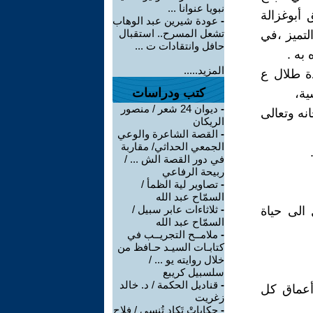
نبويا عنوانا ...
 أبوغزالة
-
عودة شيرين عبد الوهاب
تشعل المسرح.. استقبال
لتميز ،في
حافل وانتقادات ت ...
المزيد.....
ة طلال ع
كتب ودراسات
ية،
-
ديوان 24 شعر / منصور
نه وتعالى
الريكان
-
القصة الشاعرة والوعي
الجمعي الحداثي/ مقاربة
في دور القصة الش ... /
ربيحة الرفاعي
-
تصاوير لية الظمأ /
السمّاح عبد الله
-
ثلاثاءات عابر سبيل /
 الى حياة
السمّاح عبد الله
-
ملامــح التجريــب في
كتابـات السيـد حـافظ من
خلال روايته يو ... /
سلسبيل كريبع
-
قناديل الحكمة / د. خالد
أعماق كل
زغريت
-
حكاياتْ تَكاد تُنسى / فلاح