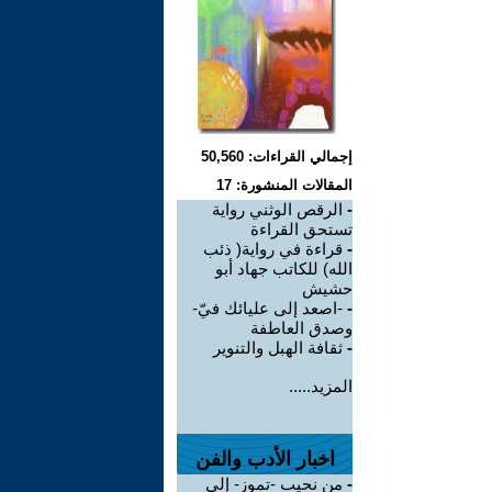
إجمالي القراءات: 50,560
المقالات المنشورة: 17
-
الرقص الوثني رواية
تستحق القراءة
-
قراءة في رواية( ذئب
الله) للكاتب جهاد أبو
حشيش
-
-اصعد إلى عليائك فيّ-
وصدق العاطفة
-
ثقافة الهبل والتنوير
المزيد.....
اخبار الأدب والفن
-
من نحيب -تموز- إلى