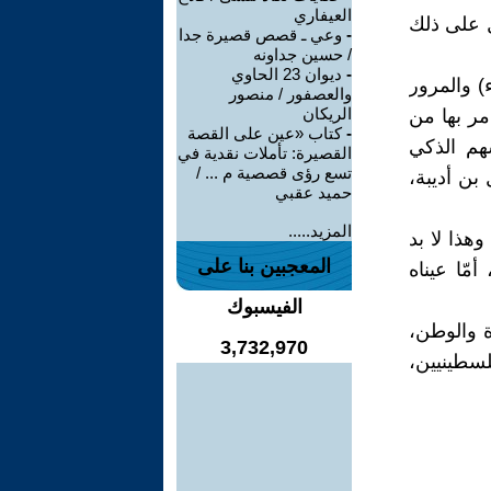
العيفاري
ل على ذلك
-
وعي ـ قصص قصيرة جدا
/ حسين جداونه
-
ديوان 23 الحاوي
) والمرور
والعصفور / منصور
الريكان
مر بها من
-
كتاب «عين على القصة
هم الذكي
القصيرة: تأملات نقدية في
تسع رؤى قصصية م ... /
بن أديبة،
حميد عقبي
المزيد.....
هذا لا بد
المعجبين بنا على
ّا عيناه
الفيسبوك
ة والوطن،
3,732,970
لسطينيين،