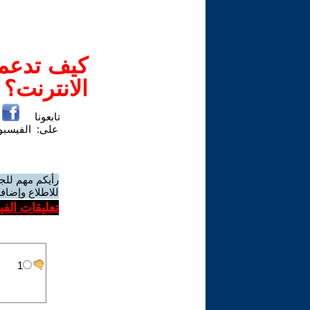
كيف تدعم-
الانترنت؟
تابعونا
على:
الفيسب
رأيكم مهم للج
للاطلاع وإضافة
تعليقات الف