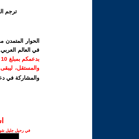
ترجم ال
الحوار المتمدن م
في العالم العربي
ب
والمستقل، ليبقى ص
والمشاركة في دع
ا‫
في رحيل جليل شهبا