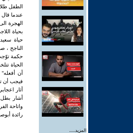
الطفل طلال
عندما قال 
الهجرة الى 
بحياة اللا
حياة سعيد
الناجح ، ص
حكمة توّجت بها ص (٣٣) على لسا
الحياة تتل
أن أفعله"
فيجب أن ت
أثار اعجابي
أشار بطل ا
واتاحة الف
رائدة أبوص
المزيد.....