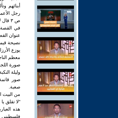
أبنائهم وت
رجل الأعما
ص ٣ قال لابنه "كم أنا فخور بنباهتك يا بني" طلال كان عند حسن ظن والده به .
في القصة 
عنوان القص
نصيحة قيمة
يوزع الأرز
معظم الناجح
صورة اللجو
وليلة النكبة
صور قاتمة 
صعبة.
من البيت ا
"لا تقلق يا
هذه العبا
فلسطيني عا