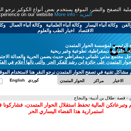
ة التصفح والنشر، الموقع يستخدم بعض أنواع الكوكيز نرجو النق
More info - المزيد
experience on our website
الفن
-
وكالة أنباء اليسار
-
وكالة أنباء العلمانية
-
وكالة أنباء العمال
-
وكا
الاقتصاد
-
اخبار الطب والعلوم
 الرئيسي لمؤسسة الحوار المتمدن
، علمانية، ديمقراطية، تطوعية وغير ربحية
ل مجتمع مدني علماني ديمقراطي حديث يضمن الحرية والعدالة الاجتم
حوار المتمدن على جائزة ابن رشد للفكر الحر والتى نالها أعلام في الفك
م مشاكل تقنية في تصفح الحوار المتمدن نرجو النقر هنا لاستخدام الموقع
كوردي
English
الاخبار
مراكز
الحوار المتمدن
ي
- قصة -طلال بن أديبة- والنجاح
 وتبرعاتكن المالية تحفظ استقلال الحوار المتمدن، فشاركونا 
استمرارية هذا الفضاء اليساري الحر