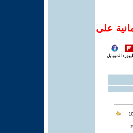
انية على
يبورد
الموبايل