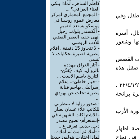
كاظم الساهر.. لماذا يبكي
الغناء العراقي؟ ...
-
المجمع المعماري لمركز
الطفل وفي
معارض عموم روسيا في
موسكو يستعد لتقييم ...
-
ألكسندر بلوك.. رحيل
ال، أسرة
أنهى حقبة العصر الفضي
ها وشعور
للأدب الروسي
-
لا تتجاوز 15 دقيقة.. أفلام
مصرية قصيرة بحكايات لا
ليف القصص
تُنسى
-
آثار العراق مهددة
 صقل هذه
بالزوال.. كيف -يُقنَّن-
التاريخ باسم الاست ...
-
-خيار خاطئ-.. إعلام
قصة نجاح رجل الأعمال (طلال توفيق أبوغزالة ) الذي ولد في يافا في ٢٢/٤/١٩٣٨ ،
إسرائيلي يهاجم فنانة
مصرية تخلت عن يهودي
ة برائحة
...
-
صدور رواية لا تنتظرني
للكاتب علاء غسان نصار
ورة الأرب
-
الاشتراكات الشهرية في
-إنستغرام- تصبح مصدر
دخل جديد.. تعرف ع ...
صة اظهار
-
-أمك ثم أمك ثم أمك-..
 في نجاح
لماذا اختارت هوليود حديثا