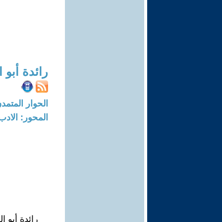
رائدة أبو 
الحوار المتمدن-العدد: 5790 - 18
المحور: الادب
رائدة أبو ا