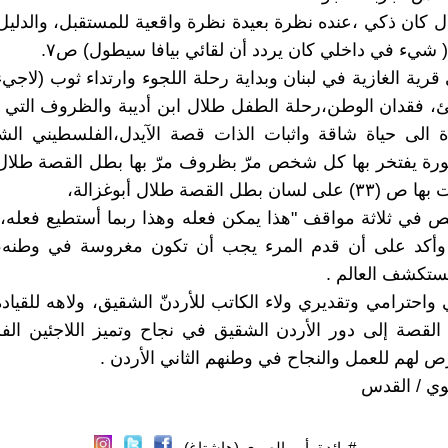
 كان ذكي ،عنده نظرة بعيدة نظرة واقعية للمستقبل، والدلي
( شيء في داخلي كان يردد أن لقائي بيافا سيطول) ص٧.
قرية الغازية في لبنان وبداية رحلة اللجوء وارتداء ثوب (لاجيء
جئ، فقدان الوطن،رحلة الطفل طلال ابن أديبة والظروف التي 
ة الى حياة شاقة واثبات الذات قصة الآيدل،الفلسطيني الش
ورة يفتخر بها كل شخص مرّ بظروف مرّ بها بطل القصة طلال 
ن بطل القصة طلال أبوغزالة،
خص في ثلاثة مواقف "هذا يمكن فعله وهذا ربما أستطيع فعله، و
 وأكد على أن قدم المرء يجب أن تكون مغروسة في وطنه، أم
ستكشف العالم .
 واحترامي وتقديري ولاء الكاتب للأردنّ الشقيق، ولاهه للقياد
لقصة إلى دور الأردن الشقيق في نجاح وتميز اللاجئين الف
رص لهم للعمل والنجاح في وطنهم الثاني الأردن .
وي / القدس
#رائدة_أبو_الصوي (هاشتاغ)