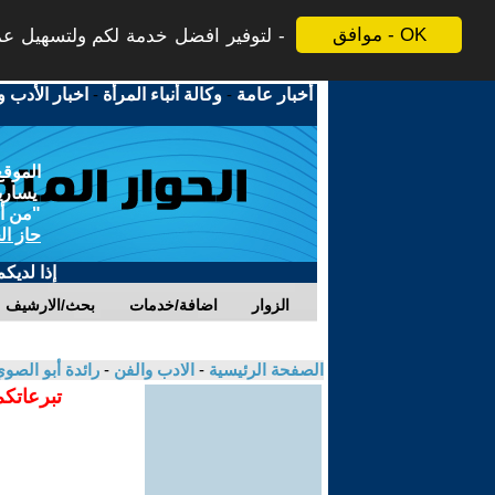
موافق - OK
لتوفير افضل خدمة لكم ولتسهيل عملي
أخبار عامة
-
وكالة أنباء المرأة
-
اخبار الأدب و
الموقع
يسارية
"من أج
حاز ال
إذا لديك
الزوار
اضافة/خدمات
بحث/الارشيف
الصفحة الرئيسية
-
الادب والفن
-
رائدة أبو الصو
تبرعاتكم