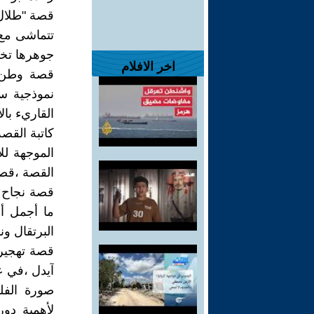
قصة "طلال 
تتماشى مع 
جوهرها تخا
اخر الافلام
قصة وطن م
نموذجية س
القاريء بالا
كاتبة القص
الموجهة ل
القصة ،قصة 
ما أجمل أ
البرتقال ون
قصة تهجير 
آيدل ،في عام ٢٠١٨ تستحقها قصة طلال
صورة الفل
لأهمية دو