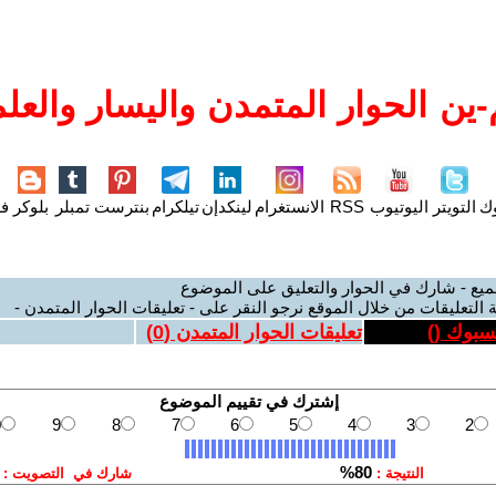
ين الحوار المتمدن واليسار والعلم
وك
التويتر
اليوتيوب
RSS
الانستغرام
لينكدإن
تيلكرام
بنترست
تمبلر
بلوكر
فل
ميع - شارك في الحوار والتعليق على الموضوع
 التعليقات من خلال الموقع نرجو النقر على - تعليقات الحوار المتمدن -
يسبوك (
)
تعليقات الحوار المتمدن (
0
)