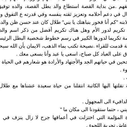
ألقهم .من بداية القصة استطاع والد بطل القصة، والده توفيق
ل في دعم أحلامه وتعزيز ثقته بنفسه وفي قدرته ع التفوق وا
تكريم لدور الأم وهل هناك تكريم أفضل من ذكر اسم والد
ة تكريما لدورها الكبير في رسم خطوط شخصية البطل الرئيس
 قدمت للقراء .نصيحة تكتب بماء الذهب، الايمان بأن الله سبحا
اق على العباد كل صباح، اسعى يا عبد وأنا بسعى معك .
ين في حياتهم الجد والأجتهاد والأرادة هو شعارهم في الحياة .
ء .
 .
نقلتها اليها الكاتبة انتقلنا من حياة سعيدة عشناها مع طلال
لدافيء الى المجهول .
 بني ، حتما ستقودنا الى مكان ما "
رة المؤلمة التي اختزلت في أعماقها جرح لا زال ينزف في 
ش تجربة اللجوء .