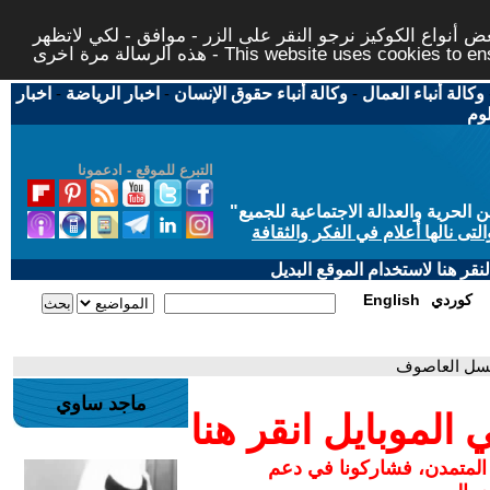
 أنواع الكوكيز نرجو النقر على الزر - موافق - لكي لاتظهر
This website uses cookies to ensure you ge
وكالة أنباء العمال
-
وكالة أنباء حقوق الإنسان
-
اخبار الرياضة
-
اخبار
لوم
التبرع للموقع - ادعمونا
حرية والعدالة الاجتماعية للجميع
"
تى نالها أعلام في الفكر والثقافة
قر هنا لاستخدام الموقع البديل
كوردي
English
مسلسل العاصوف
ماجد ساوي
لموبايل انقر هنا
 المتمدن، فشاركونا في دعم