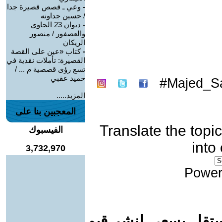
-
وعي ـ قصص قصيرة جدا
/ حسين جداونه
-
ديوان 23 الحاوي
والعصفور / منصور
الريكان
-
كتاب «عين على القصة
القصيرة: تأملات نقدية في
تسع رؤى قصصية م ... /
حميد عقبي
Majed_Sa
المزيد.....
المعجبين بنا على
Translate the topic
الفيسبوك
into
3,732,970
Power
ستقل يسعى لنشر قيم