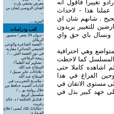
دو تغييرا فاقول انه
معرض يحتفي بإرث
الفنان الروسي إيفان بي
ملنا هذا - لاحداث
...
صحيح . شانهم شان اي
المزيد.....
رضين للتغيير يريدون
كتب ودراسات
م ونسال باي حق واي
-
ديوان 24 شعر / منصور
الريكان
-
القصة الشاعرة والوعي
الجمعي الحداثي/ مقاربة
تواضع وهي احترافية
في دور القصة الش ... /
في المسلسل كما لاحظت
ربيحة الرفاعي
-
تصاوير لية الظمأ /
 اشاهده كاملا حتى
السمّاح عبد الله
-
ثلاثاءات عابر سبيل /
وحين الفراغ في هذا
السمّاح عبد الله
-
ملامــح التجريــب في
لى مستوى الاتقان في
كتابـات السيـد حـافظ من
خلال روايته يو ... /
لى جهد كبير بذل في
سلسبيل كريبع
-
قناديل الحكمة / د. خالد
زغريت
-
حكاياتْ تَكاد تُنسى / فلاح
العيفاري