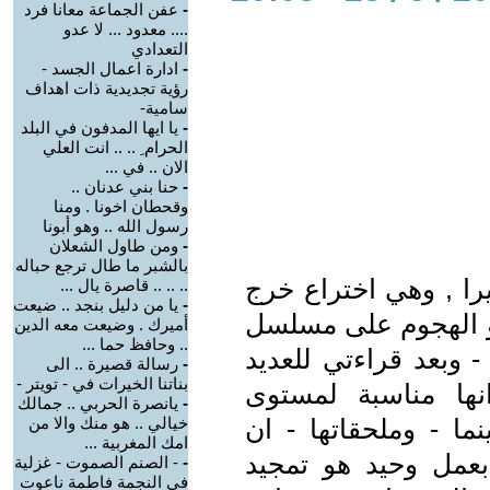
-
عفن الجماعة معانا فرد
.... معدود ... لا عدو
التعدادي
-
ادارة اعمال الجسد -
رؤية تجديدية ذات اهداف
سامية-
-
يا ايها المدفون في البلد
الحرام ِ .. .. انت العلي
الان .. في ...
-
حنا بني عدنان ..
وقحطان اخونا . ومنا
رسول الله .. وهو أبونا
-
ومن طاول الشعلان
بالشبر ما طال ترجع حباله
ميرا , وهي اختراع خرج
.. .. .. قاصرة يال ...
-
يا من دليل بنجد .. ضيعت
 هو الهجوم على مسلسل
أميرك . وضيعت معه الدين
.. وحافظ حما ...
 وبعد قراءتي للعديد
-
رسالة قصيرة .. الى
بناتنا الخيرات في - تويتر -
نها مناسبة لمستوى
-
يانصرة الحربي .. جمالك
ما - وملحقاتها - ان
خيالي .. هو منك والا من
امك المغربية ...
بعمل وحيد هو تمجيد
-
- الصنم الصموت - غزلية
في النجمة فاطمة ناعوت