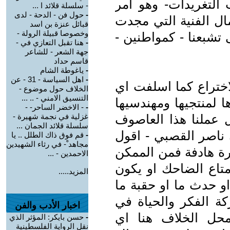
 التغريدات- وهو امر
- سلسلة قلائد ا ...
-
حول فن - الدحة - لدى
ال الفنية التي مجدت
قبائل عنزة بن اسد
وخصوصا قبيلة الرولة -
 تشبعنا - كمواطنين -
-
هنا تقبل التعازي في -
جهة الشعر - للشاعر
قاسم حداد
-
ياغوطة الشام
-
اهل السياسة - 31 - عن
لاختراع كما اسلفت اي
الخلاف حول موضوع -
التنسيق الامني - .. ...
ا لمنتجيها ومهندسيها
-
- الاخضر الساحر- -
ل عملنا هذا العاصوف
غزلية في نجمة شهيرة -
سلسلة قلائد الجمان ...
 ناصر القصبي - اقول
-
قم فوق ذاك الطلل .. يا
مجاهد ْ- في رثاء الشهيدين
رة هادفة فمن الممكن
الاحمدين - ...
متاع الضاحك او يكون
المزيد.....
و حدث ما او حقبة ما
كة الفكر والحياة في
اخبار الأدب والفن
حل الخلاف هنا اي
-
حسن بايكر: المؤثر الذي
نقل الرواية الفلسطينية