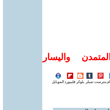
متمدن واليسار
م
بنترست
تمبلر
بلوكر
فليبورد
الموبايل