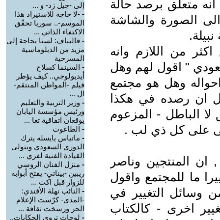
ه متعلق برصد حالة
إلى -جيل زد- و ...
-
-لا حاجة للاستيراد هذا
الى الصورة والشاشة
الموسم-.. سوريا تحقّق
الاكتفاء الذاتي ...
نبيلة.
-
قاليباف: لسنا بحاجة إلى
اكثر من اللازم وانه
مزيد من الدبلوماسية
المسرحية
عودي " اقول لهم وهل
-
السينما كسلاح
أيديولوجي.. كيف يؤطر
احواله وهل هو مجتمع
فيلم -المواطن المنتقم-
ال ...
ل ان رصده في هكذا
-
وزير التربية والتعليم
لا الباطل - المزعوم
ورئيس مؤسسة اليابان
يوقعان اتفاقية تعا ...
خفى على كل ذي لب .
-
الطاغوت
-
ماتياس يايسله يترك
الدوري السعودي ويتولى
القيادة الفنية لفري ...
 ان المنتجين وناصر
-
منزل الفنان الروسي
ريبين -بيناتي- يفتح أبوابه
يرا ما للمجتمع واقول
للزوار قبل اكت ...
من وسائل التغيير في
-
النائب نهلة الأفندي:
-المدى- كرّست الإعلام
يير اخرى - كالكتاب
الحر ورسخت ثقافة ...
-
لوحات تروي الحكايات..