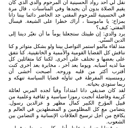
نقل لي أحد رواد الحسينية أن المرحوم والدي الذي كان
يقيم الصلاة بدون أن يجيدها وفي المناسبات ، قال مرة
في الحسينية للمرحوم المفتي جد الحاضر دائما بيننا دانا
بمزاح: يا ماموستا ، أراك خطرا على الشيعة. فيسأل
المفتي: كيف؟
يرد والدي: إن طيبتك ستجعلنا يوماً ما أن نغيّر ديننا إلى
الدين السنّي.
منذ لقاء مالمو استمر التواصل بيننا ولو بشكل متواتر و كنا
نناقش كل القضايا القومية والأممية و الخانقينية. كنا نتفق
على بعضها و نختلف على أخرى. لكننا كنا متفائلين كل
منا لديه أسبابه. ويوما بعد آخر ، مخابرة بعد أخرى كنت
أقترب أكثر من قلبه وروحه. أصبحت أخشى أن
رومنسيته المفرطة في تناوله قضايا السياسة تنهكه و
ربما ستودي بحياته.
لقد كان صديقي دانا امتداداً وفياً لجده المربي لعائلة
كريمة وفاضلة أنجبت رموزا سياسية و ثقافية وعلمية من
قبيل المؤرخ الكبير كمال مظهر و عزالدين رسول.
يتضامن مع كل المظلومين و المضطهدين في العالم و
يكافح من أجل ترسيخ العلاقات الإنسانية و التضامن بين
الشعوب.