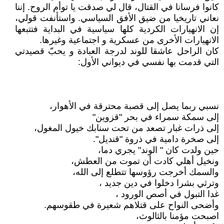
كانوا فرسانا في القتال، قال لي صدقت يا توأم الروح. إننا
نعاني تاريخيا من ضيق الأفق السياسي. واستأنفت قولي،
إن الانهيارات الكردية كلها سياسية في البداية فتتبعها
الانهيارات الأخرى من عسكرية و اجتماعية وغيرها.
كان الراحل عاشقا للوند لدرجة العبادة و يحبّ قصيدتي
التي قدمت بها نفسي في ديواني الأول:
نسبي ربما يصل إلى قصبة محترقة في الأهوار،
إلى سمكة سمراء في بحر "قزوين"
إلى ذرات غبار تصعد من تحت سنابك خيول المغول،
إلى صخرة دامية في ذروة "قنديل".
حين ولدت كان " الوند" يجري دما،
ونخيل أهلي كادت أن تموت من العطش،
والسمك أخرجت رؤوسها تتطلع إلى الله،
وترثي بشرا دخلوا في دين جديد ،
غدا التبول في أصص الورود ،
وأضحى النواح على قتلاهم شعيرة في طقوسهم.
اصبحت مؤمنا بالثالوث،