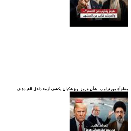
.. مفاجأة من ترامب بشأن هرمز. وبزشكيان يكشف أزمة داخل القيادة ف