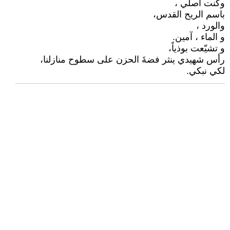
وكنت أصلي ،
باسم الريح القدس،
والورد ،
و الماء ، آمين.
و تشيّعت بوذياً،
رأس شهيدي ينثر فضةَ الحزن على سطوح منازلنا،
لكي نبكي.