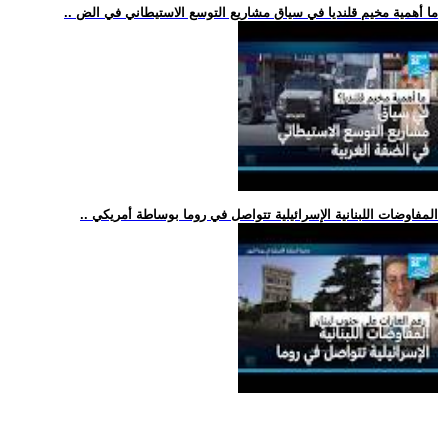
.. ما أهمية مخيم قلنديا في سياق مشاريع التوسع الاستيطاني في الض
.. المفاوضات اللبنانية الإسرائيلية تتواصل في روما بوساطة أمريكي