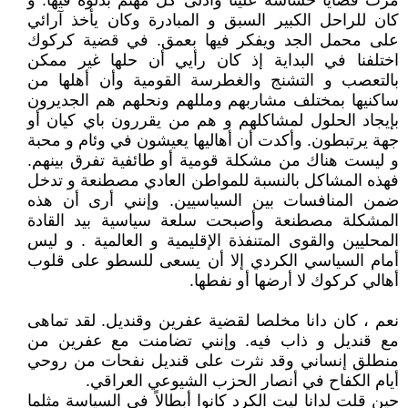
مرت قضايا حساسة علينا وأدلى كل مهتم بدلوه فيها. و
كان للراحل الكبير السبق و المبادرة وكان يأخذ آرائي
على محمل الجد ويفكر فيها بعمق. في قضية كركوك
اختلفنا في البداية إذ كان رأيي أن حلها غير ممكن
بالتعصب و التشنج والغطرسة القومية وأن أهلها من
ساكنيها بمختلف مشاربهم ومللهم ونحلهم هم الجديرون
بإيجاد الحلول لمشاكلهم و هم من يقررون باي كيان أو
جهة يرتبطون. وأكدت أن أهاليها يعيشون في وئام و محبة
و ليست هناك من مشكلة قومية أو طائفية تفرق بينهم.
فهذه المشاكل بالنسبة للمواطن العادي مصطنعة و تدخل
ضمن المنافسات بين السياسيين. وإنني أرى أن هذه
المشكلة مصطنعة وأصبحت سلعة سياسية بيد القادة
المحليين والقوى المتنفذة الإقليمية و العالمية . و ليس
أمام السياسي الكردي إلا أن يسعى للسطو على قلوب
أهالي كركوك لا أرضها أو نفطها.
نعم ، كان دانا مخلصا لقضية عفرين وقنديل. لقد تماهى
مع قنديل و ذاب فيه. وإنني تضامنت مع عفرين من
منطلق إنساني وقد نثرت على قنديل نفحات من روحي
أيام الكفاح في أنصار الحزب الشيوعي العراقي.
حين قلت لدانا ليت الكرد كانوا أبطالاً في السياسة مثلما