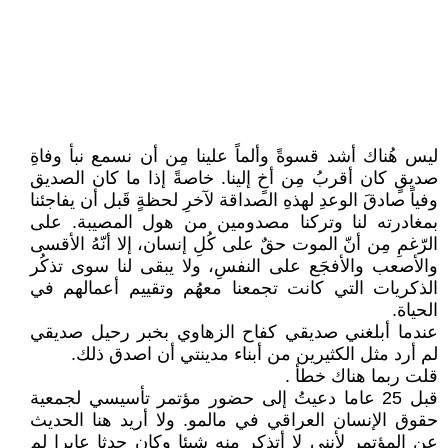
ليس هُناك أشد قسوةً وألماً علينا مِن أن نسمع نبأ وفاةِ
صديقٍ كان أقربُ مِن أخٍ إلينا. خاصةً إذا ما كان الصديق
وفياً صادقَ الوعدِ لهذهِ الصداقة لآخرِ لحظةٍ قَبل أن يفاجئنا
بمغادرته لنا وتركنا مصدومين من هول المصيبة. على
الرّغمِ مِن أنّ الموت حقٌ على كُلِ إنسان، إلا أنّهُ الأقسى
والأصعب والأفجَع على النفسِ، ولا يبقى لنا سوى تذكُر
الذكريات التي كانت تجمعنا معهُم وتقييم أعمالهم في
الحياة.
عندما أبلغني صديقي كفاح الزهاوي بخبر رحيل صديقي
لم أرد مثل الكثيرين من أبناء مدينتي أن اصدق ذلك.
قلت ربما هناك خطأ .
قبل 25 عاما دعيتُ إلى حضور مؤتمر تأسيسي لجمعية
حقوق الإنسان العراقي في مالمو. ولا أريد هنا الحديث
عن المؤتمر لأنني لا أتذكر منه شيئا وكان حدثا عابرا لم