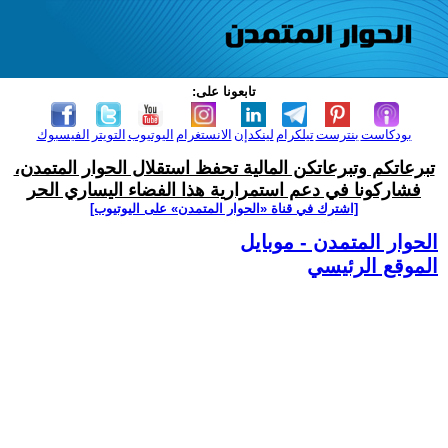
تابعونا على:
بودكاست
بنترست
تيلكرام
لينكدإن
الانستغرام
اليوتيوب
التويتر
الفيسبوك
تبرعاتكم وتبرعاتكن المالية تحفظ استقلال الحوار المتمدن،
فشاركونا في دعم استمرارية هذا الفضاء اليساري الحر
[اشترك في قناة ‫«الحوار المتمدن» على اليوتيوب]
الحوار المتمدن - موبايل
الموقع الرئيسي