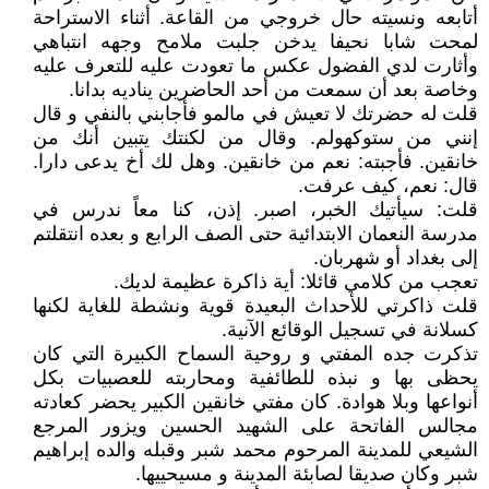
أتابعه ونسيته حال خروجي من القاعة. أثناء الاستراحة
لمحت شابا نحيفا يدخن جلبت ملامح وجهه انتباهي
وأثارت لدي الفضول عكس ما تعودت عليه للتعرف عليه
وخاصة بعد أن سمعت من أحد الحاضرين يناديه بدانا.
قلت له حضرتك لا تعيش في مالمو فأجابني بالنفي و قال
إنني من ستوكهولم. وقال من لكنتك يتبين أنك من
خانقين. فأجبته: نعم من خانقين. وهل لك أخ يدعى دارا.
قال: نعم، كيف عرفت.
قلت: سيأتيك الخبر، اصبر. إذن، كنا معاً ندرس في
مدرسة النعمان الابتدائية حتى الصف الرابع و بعده انتقلتم
إلى بغداد أو شهربان.
تعجب من كلامي قائلا: أية ذاكرة عظيمة لديك.
قلت ذاكرتي للأحداث البعيدة قوية ونشطة للغاية لكنها
كسلانة في تسجيل الوقائع الآنية.
تذكرت جده المفتي و روحية السماح الكبيرة التي كان
يحظى بها و نبذه للطائفية ومحاربته للعصبيات بكل
أنواعها وبلا هوادة. كان مفتي خانقين الكبير يحضر كعادته
مجالس الفاتحة على الشهيد الحسين ويزور المرجع
الشيعي للمدينة المرحوم محمد شبر وقبله والده إبراهيم
شبر وكان صديقا لصابئة المدينة و مسيحييها.