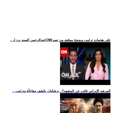
.. عبدالرحمن السيد يرد لـCNN على هجمات ترامب ويوضح موقفه من تمو
.. المرشد الإيراني غائب عن المشهد؟.. بزشكيان يكشف مفاجأة وترامب