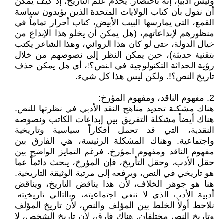
وليس أدبياً، إنه باختصار: يخدم علم التاريخ، إذ كيف يمكن
أن نقول بأن كتاب الولايات المتحدة الذين يؤيدون سياسة
القمع، التي يمارسها البيت الأبيض، كتاب أحرار تماماً في
منظورهم لإبداعاتهم، (هل يمكن أن يخلو هذا الإبداع من
خيال الدولة، حتى لو كان هذا الروائي، وهذا الشاعر يكتب
بتقنية حديثة)، حين يمكن النظر إلى نصوصهم من خلال
رؤية الحداثة التكنولوجية في النص؟!، أي هل يمكن حذف
تاريخ النص؟!. ولكن ليس هذا كل شيء.
2. مفهوم الناقد، ومفهوم المؤرخ:
هناك مشكلة تحديد مناهج النقد الأدبي في نظرتها للنص.
هناك أيضاً مشكلة التفريق بين إبداعات الكاتب ونصوصه
النقدية، التي قد تحمل أفكاراً سياسية وتاريخية
واجتماعية. وهناك المشكلة الرئيسة، هي الفارق بين
مفهوم الناقد ومفهوم المؤرخ، فرغم التمايز الواضح بين
حقل الأدب، وحقل التأريخ، فإن المؤرخ، يبحث دائماً عما
هو تاريخي في النص، ويرفعه إلى مرتبة الوثيقة التاريخية.
هنا هو جوهر الخلاف، لأن هذا يناقض التاريخ، ويناقض
أدبية الأدب الذي لا ننفي اجتماعيته، وبالتالي تاريخيته.
نلاحظ أولاً الخلط بين المؤلف والنص، لأن تاريخ المؤلف
وتاريخ النص مختلفان. هناك فارق، لأن تاريخ الشخص، لا