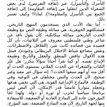
التأمرك والتأسرل)، عبر (ثقافة التفرنس)، لدى بعض
الشعراء الذين انتقلوا من (ثقافة المقاومة) إلى (ثقافة
الجمع بين التأسرل والمقاومة!!). لماذا!! وكيف تفسر
ذلك.
- أما نقاد الأدب الذي يستخدمون المنهج التاريخي،
فمشكلتهم الجوهرية، هي مماثلة وظيفة النص مع وظيفة
الحدث التاريخي مماثلة ميكانكية، كأن يقول ناقد عن
شاعر وطني فلسطيني معروف في الثلاثينات، بأن كل
قصيدة من قصائده كانت تثير، (القلاقل والاضطرابات،
وتقض مضاجع ضباط الاحتلال البريطاني وجنوده)، فمثل
هذه الأقوال تناقض المنطق والعقل والتاريخ وطبيعة
الإبداع نفسه. أو كما نقرأ أحياناً سؤالاً يتكرر: هل عبّر
الكتاب والشعراء عن الحدث الفلاني بمستوى الحدث أو
أقل منه أو أنهم سبقوا الحدث؟. إنه سؤال غير مفيد وغير
صحيح، لأن الحدث والنص مختلفان في النوعية وفي
الوظيفة. فالنماذج الإبداعية القوية، هي التي تخفي هدفها
وتجعله متوارياً غامضاً قدر الإمكان، لأن النص ليس
برنامجاً سياسياً لحزب أو ثورة أو دولة. ولهذا لجأ
المؤرخون عادة إلى النماذج العادية أو الضعيفة، للاستفادة
منها لجهة التاريخ، لأن هذه النماذج الضعيفة، تفيد المؤرخ،