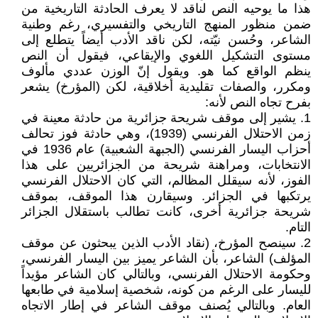
هذا ما يوحيه النص لناقد لا يعرف الحادثة التاريخية من
ضمن منظور المنهج التاريخي والتفسيري، رغم وطنية
الشاعر، وحُسن نيّته، لكن ناقد الأدب أيضاً يتطلع إلى
مستوى التشكيل اللغوي والإيقاعي، فيقول أن النص
ينظم الواقع كما هو. ويقول إنّ الوزن عددي مألوف
ومكرر، والصفات تقليدية أخلاقية، لكن (المؤرخ) يشعر
بفرح تجاه النص لأنه:
1. يشير إلى موقف شريحة جزائرية من حادثة معينة في
زمن الاحتلال الفرنسي (1939)، وهي حادثة فوز تحالف
أحزاب اليسار الفرنسي (الجبهة الشعبية) عام 1936 في
الانتخابات، ومراهنة شريحة من الجزائريين على هذا
الفوز، لأنه سيقلل المظالم، التي كان الاحتلال الفرنسي
يرتكبها في الجزائر. وسيقارن هذا الموقف، بموقف
شريحة جزائرية أخرى، كانت تطالب باستقلال الجزائر
التام.
2. سينصح المؤرخ، (نقاد الأدب الذين يبحثون عن موقف
المؤلف) الشاعر، بأن الشاعر يميز بين اليسار الفرنسي،
وحكومة الاحتلال الفرنسي، وبالتالي كان الشاعر مؤيداً
لليسار على الرغم من كونه، شخصية إسلامية في طابعها
العام. وبالتالي يُصنف موقف الشاعر في إطار الاتجاه