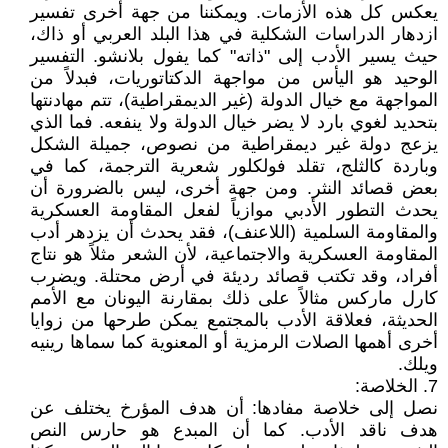
يعكس كل هذه الأزمات. ويمكننا من جهة أخرى تفسير
ازدهار الدراسات الشكلية في هذا البلد العربي أو ذاك،
حيث يسير الأدب إلى "ذاته" كما يفول بلانشو. التفسير
الوحيد هو اليأس من مواجهة الدكتاتوريات، فبدلاً من
المواجهة مع خيال الدولة (غير الديمقراطية)، تتم مهادنتها
بتحديد لغوي بارد لا يضر خيال الدولة ولا ينفعه. فما الذي
يزعج دولة غير ديمقراطية من نصوص، جميلة الشكل
وباردة كالثلج، تقلد فولكلور شعرية الترجمة، كما في
بعض قصائد النثر. ومن جهة أخرى، ليس بالضرورة أن
يحدث التطور الأدبي موازياً لفعل المقاومة العسكرية
والمقاومة السلمية (اللاعنف)، فقد يحدث أن يزدهر أدب
المقاومة العسكرية والاجتماعية، لأن الشعر مثلاً هو نتاج
أفراد، وقد تكتب قصائد رديئة في أرض محتلة. ويضرب
كارل ماركس مثالاً على ذلك بمقارنة اليونان مع الأمم
الحديثة، فعلاقة الأدب بالمجتمع يمكن طرحها من زوايا
أخرى أهمها الصلات الرمزية أو المعنوية كما سماها رينيه
ويلك.
7. الخلاصة:
نصل إلى خلاصة مفادها: أن هدف المؤرخ يختلف عن
هدف ناقد الأدب. كما أن المبدع هو حارس النص