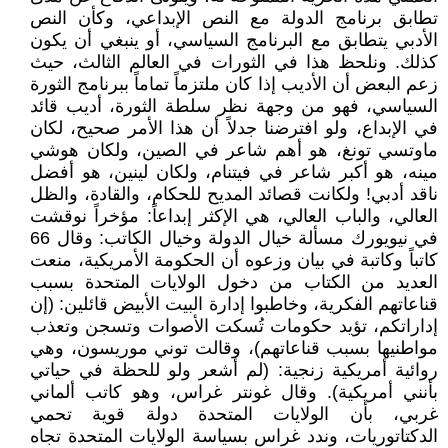
تطابق برنامج الدولة مع النص الإبداعي، وكأن النص
الأدبي يتطابق مع البرنامج السياسي، أو ينبغي أن يكون
كذلك. ونلحظ هذا في الثورات في العالم الثالث، حيث
زعم البعض أن الأديب إذا كان ملتزماً تماماً ببرنامج الثورة
السياسي، فهو من وجهة نظر سلطة الثورة، أديب قائد
في الإبداع، ولو افترضنا جدلاً أن هذا الأمر صحيح، لكان
ماوتسي تونغ، هو أهم شاعر في الصين، ولكان هوشي
مينه، هو أكبر شاعر في فيتنام، ولكان لينين، هو أفضل
ناقد أدبي! ولكانت قصائد المديح للحكام، والقادة، والظل
العالي، والباب العالي، هي الإكثر إبداعاً: مؤخراً نوقشت
في نيويورك مسألة خيال الدولة وخيال الكاتب: وقال 66
كاتباً وكاتبة في بيان وزعوه أن الحكومة الأمريكية، منعت
العديد من الكتاب من دخول الولايات المتحدة بسبب
قناعاتهم الفكرية، وخاطبوا إدارة البيت الأبيض قائلين: (إن
إداراتكم، تؤيد حكومات تُسكت الأصوات وتسجن وتعذب
مواطنيها بسبب قناعاتهم)، وقالت توني موريسون، وهي
روائية أمريكية زنجية: (لم أشعر ولو للحظة في حياتي
بأنني أمريكية). وقال غونتر غراس، وهو كاتب ألماني
غربي، بأن الولايات المتحدة دولة قوية تحمي
الدكتاتوريات، وندد غراس بسياسة الولايات المتحدة تجاه