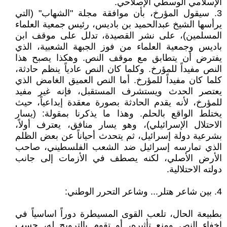
الإسلامي الوسطي الإصلاحي.
3. سيقول المؤرخ، بأن موافقة مجلة "الشهاب" (التي
يرأسها الشيخ عبدالحميد بن باديس، رئيس جمعية العلماء
المسلمين)، على نشر القصيدة، تدلل على موقف ابن
باديس وجمعية العلماء من فوز الجبهة الشعبية، الذي
يفترض أن يتطابق مع موقف النص. وهكذا يصبح هذا
النص مفيداً للمؤرخ. وكلما كان النص عادياً ينظم حادثة،
كلما كان مفيداً للمؤرخ. أما النص العميق الغامض الذي
يعتصر الحدث ويستشرف المستقبل، فإنه غير مفيد
للمؤرخ، لأنه يقدم الحادثة بصورة معقدة إبداعياً، حيث
يختلط الواقع بالحلم. وهذا ما يذكرنا بمقولة: (يسار
الاحتلال الإسرائيلي)، وهو يسار منافق، يعترف أولاً،
بشرعية دولة إسرائيل، ثم يتحدث أحياناً عن بعض الظلم
الذي تمارسه إسرائيل ضد الشعب الفلسطيني، صاحب
الأرض الأصلي، لكنه يصطف في الأزمات إلى جانب
دولته الاحتلالية.
4. بين شاعر هتلر... وشاعر التحرر الوطني:
بطبيعة الحال، تلعب القوى المسيطرة دوراً اساسياً في
إخفاء النص ومنع تأثيره، أو تقوم بالترويج له، حسب