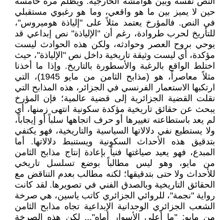
النص نفسه وبين هوامشه الخارجية. ويُظلم مرة خامسة
حين لا يميز بين ما هو واقعي، وما هو رغبوي مستقبلي
في النص. فالمؤرخ يعتمد مثلاً على "إلياذة هوميروس"،
للتأريخ لحرب طروادة، رغم أن "الإلياذة" نص إبداعي قد
يوحي بروح العصر وحوادثه، ولكن هذه الحوادث ليست
مؤكدة، أي ليست وثيقة تاريخية داخل نص "الإلياذة"، حيث
اختلط الواقع بالرغبة والأسطورة بالتاريخ. وإذا ما أخذنا
مثلاً معاصراً، هو (مذابح الثامن من مايو 1945)، التي
ارتكبها الاستعمار الفرنسي في الجزائر، هذه المذابح التي
نقلت القضية الجزائرية إلى قضية عالمية؛ فإن المؤرخ
يبحث عن حقائق تاريخية مؤكدة سكونية انتهى زمنها، أي
لم يعد باستطاعته تغييرها أو حرف اتجاهها سلباً أو إيجاباً،
ولا يستطيع نفي دلالاتها السياسية والتاريخية، فهو يكتفي
بتدقيق هذه الأحداث السكونية ويستنبط دلالاتها. أما
المبدع، فهو يعيد صياغتها فنياً بإعادة إنتاج مذابح الثامن
من مايو، وهو ليس مطالباً بوضع تسلسل تاريخي
للأحداث ولا حتى بتدقيقها؛ لكنه مطالب بعدم التناقض مع
الحقائق التاريخية وبالصدق الفني في تصويرها. لقد كانت
رواية "نجمة"، للروائي الجزائري كاتب ياسين، هي صرخة
الشعب الجزائري الوجدانية الإبداعية تجاه مذابح الثامن
من مايو: "ما أعلى الأسوار أماه"... لكن هذه الصرخة