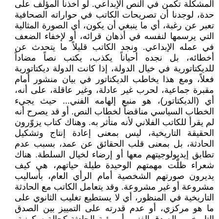
المشكلة تكمن في النص الإبداعي. لو أخذنا المؤلف على
حدة، لوجدنا أن تصريحات الكاتب في حواراته الصحافية
تعبر عن رغبة، أي ما ينبغي أن يكون، أي الصورة المثالية
التي يرسمها لنفسه في أذهان قرائه، أو لإخفاء الضعف
في عمله الإبداعي. ونجد الكاتب قليلاً ما يتحدث عن
أخطائه، بل نجده أحياناً يكذب، يكتب نصاً مضاداً
للديكتاتورية في خيال الدولة، إذا كانت الدولة ديكتاتورية
فعلاً، ومع هذا يخاطب الديكتاتور في بيان منشور أمام
مقبرة جماعية، لحرب غير عادلة، وغير عاقلة، على أنه،
أي (الديكتاتور)، هو منبع إلهامه الفني... حيث يجيء
الخطاب السياسي مناقضاً لخطاب النص. أو قد يصرح أنه
لم يقرأ للكاتب الفلاني لأنه متأثر به. وهناك كتاب يزوّرون
الحقيقة التاريخية، ليس بمعنى إعادة إنتاج وتشكيل
الحادثة، بل بمعنى قلب الحقائق عن عمد، بسبب عدم
تطابق إيديولوجيتهم معها أو إرضاء لخيال السلطة. هناك
شعراء ظلّت مهمتهم الوحيدة طيلة حياتهم، هي كيف
يديرون صورتهم الشخصية أمام الرأي العام، بأساليب
مشروعة أو غير مشروعة. وقد يتعامل الكاتب مع الحادثة
التاريخية في المنظور، أي لا يستطيع تغليب الثانوي على
ما هو مركزي، أو عدم قدرته على التمييز بين الصدق