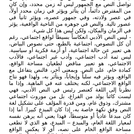
تواصل النص مع الجمهور ليس له زمن محدد، وإن كان
من المفترض دائماً، أن يتأثر ويؤثر في زمان محدد أولاً،
في عصر ولادته، وفي جمهور عصره، ويؤثر ثانياً في
عصور تالية. والنص في جوهره من الناحية الواقعية، يؤثر
في الزمان والمكان، ولكن ليس هذا كل شيء.
- ليس النص الأدبي انعكاساً بسيطاً لواقع اجتماعي، رغم
أن كل النصوص، اجتماعية بالطبع، حتى نصوص البياض،
هي تعبير عن حالة اجتماعية، أو أزمة فكرية أو سياسية.
ليس ثمة أدب اجتماعي، وأدب غير اجتماعي، فالأدب
الاجتماعي، هو تعبير مناقض لطغيان مساحة الواقع،
كمادة خام، على النص. وبمعنى آخر، فالنص يتفاعل مع
الواقع، ويؤثر فيه سلباً وإيجاباً، ويتأثر به، ولهذا فهو نتاج
الواقع الاجتماعي، لكنه يختلف عنه في الماهية. وإذا ما
نظرنا إلى اللغة كعنصر رئيس في النص الأدبي، فهي
ليست كائناً يولد من الفراغ، بل من موروث اجتماعي
مشترك، وذوق عام، ومن قدرة المؤلف على تشكيل لغة
النص وفق نكهة خاصة به، إذا كان المبدع كبيرا. أما إذا
كان مبدعاً عادياً أو متوسطاً، فهذا يعني أنه يرهن نفسه
لمعيار اللغة العام، والمبدع – المبدع، هو الذي لا تطغى
مساحة الواقع الخام على نصه، أي لا يعكس الواقع