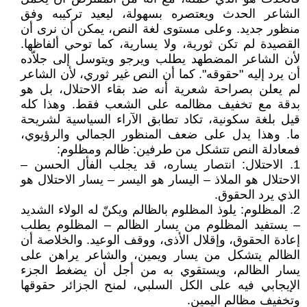
الشاعر الحدث ويعتصره بسهولة، ليعيد تركيبه وفق
منظور جديد. وعلى مستوى لغة النص، يمكن أن نرى أن
القصيدة لم تكن ثورية، ولا يسارية، كما توحي ألفاظها.
لأن الشاعر المضطهد يطلب ويرجو ويتوسل إلى جلاّده
أن يرد إليه "حقوقه". كما أن النص غير ثوري، لأن الشاعر
لم يعلن بصراحة شعرية أنه ضد بقاء الاحتلال، بل هو
بدقة مع تخفيف مظالمه على الشعب فقط. وهذا كله
قيل بلغة سكونية، تكاد تطابق الآراء السياسية لشريحة
ما. وهذا يدل على ضعف المنظور الجمالي والرؤيوي،
فمعادلة النص تتشكل من طرفين: ظالم ومظلوم:
1. الاحتلال: انتصار يساره، قد يجلب الفأل الحسن –
الاحتلال هو الملاذ – اليسار هو اليسر – يسار الاحتلال هو
الذي يرد الحقوق.
2. المظلوم: يلوذ المظلوم بالظالم ويكنّ له الولاء الشديد
– يستفيد المظلوم من يسار الظالم – المظلوم يطلب
إعادة الحقوق، وإقلال الأذى، ووقف الوعيد. والخلاصة أن
الظالم يتشكل من يسار ويمين، والشاعر يراهن على
يسار الظالم، ويستقوي به من أجل أن يضغط الجزء
الإيجابي فيه على الكل السلبي، لمنح الجزائر حقوقها
وتخفيف مظالم اليمين.