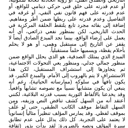
التاريخي والصدق الفني، أو رؤية الحادثة كحالة سكونية،
أو عدم قدرته على خلق فني حركي دينامي للواقع، أو
عدم قدرته على فهم قانون نفي النفي، أو غرقه في
التفاصيل وعدم قدرته على ربطها ضمن أطر ومفاهيم.
إضافة إلى بقائه مجرد تابع يلتقط الحلقة المركزية في
الحدث التاريخي، لكن بمنظور نفعي ذرائعي، أي أنه
يعمل على إرضاء الواقع، بينما نجد المبدع الصادق أيضاً لا
يقفز عن التاريخ إلى مستقبل وهمي، أو هو لا يحلم
بأحلام يقظة، ويسميها حلماً مستقبلياً.
المبدع الذي يمتلك الصدقية، هو الذي يحلل الواقع ضمن
منظور جمالي جدلي، ومنظور يعي التحولات الاجتماعية،
ثم يتجاوزها إلى استشراف المستقبل، لكن هذا
الاستشراف لا يتم بالهروب إلى الأمام. والمبدع الكبير، قد
يكون تافهاً في سلوكه (ممارساته الحياتية)، رغم أنه
ينبغي أن يكون متشابهاً نسبياً مع نصوصه تشابهاً واقعياً.
وقد يخدعنا بالألفاظ الثورية بسبب قدرته البلاغية، لكنني
أعتقد أنه من السهل كشف تناقض النص وزيفه، ومن
السهل التقاط موقف الكاتب الطبقي، حتى لو غلّف
بموقف لفظي. وقد يمارس المؤلف تنظيراً مثالياً إنسانوياً
لا يعتمد على التجربة. كل ذلك يدلل على عدم تطابق
سيرة المؤلف ونصه بالضرورة: لقد بدأت بذور (ثقافة