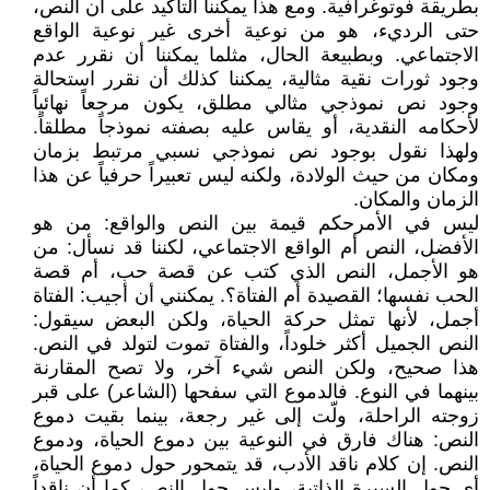
بطريقة فوتوغرافية. ومع هذا يمكننا التأكيد على أن النص،
حتى الرديء، هو من نوعية أخرى غير نوعية الواقع
الاجتماعي. وبطبيعة الحال، مثلما يمكننا أن نقرر عدم
وجود ثورات نقية مثالية، يمكننا كذلك أن نقرر استحالة
وجود نص نموذجي مثالي مطلق، يكون مرجعاً نهائياً
لأحكامه النقدية، أو يقاس عليه بصفته نموذجاً مطلقاً.
ولهذا نقول بوجود نص نموذجي نسبي مرتبط بزمان
ومكان من حيث الولادة، ولكنه ليس تعبيراً حرفياً عن هذا
الزمان والمكان.
ليس في الأمرحكم قيمة بين النص والواقع: من هو
الأفضل، النص أم الواقع الاجتماعي، لكننا قد نسأل: من
هو الأجمل، النص الذي كتب عن قصة حب، أم قصة
الحب نفسها؛ القصيدة أم الفتاة؟. يمكنني أن أجيب: الفتاة
أجمل، لأنها تمثل حركة الحياة، ولكن البعض سيقول:
النص الجميل أكثر خلوداً، والفتاة تموت لتولد في النص.
هذا صحيح، ولكن النص شيء آخر، ولا تصح المقارنة
بينهما في النوع. فالدموع التي سفحها (الشاعر) على قبر
زوجته الراحلة، ولّت إلى غير رجعة، بينما بقيت دموع
النص: هناك فارق في النوعية بين دموع الحياة، ودموع
النص. إن كلام ناقد الأدب، قد يتمحور حول دموع الحياة،
أي حول السيرة الذاتية، وليس حول النص، كما أن ناقداً