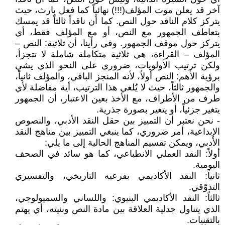
آخر قد يعلن موت المؤلف(!!!) نهائياً كما فعل بارث، حيث
يتركز كلام الناقد حول النص. كما أن ناقداً ثالثاً قد يمسك
بتعاطف الجمهور مع النص، أو مع المؤلف فقط، أي
يتركز حول موقف الجمهور. وفي رأينا، أن ثلاثية: النص –
المؤلف – القراءة، هي ثلاثية متكاملة شاملة لا تتجزأ،
ولكن ترتيب الأولويات، ضروري على النحو الذي يشي
برؤية الأهم: النص أولاً، لأنه المنجز الباقي، والمؤلف ثانياً،
والجمهور ثالثاً، حيث لا يُلغي هذا الترتيب، أية مفاضلة لأي
طرف من الأطراف، مع الأخذ بعين الاعتبار، أن الجمهور
يتغير جزئياً، أو يتغير بصورة جذرية.
- نحن نعتبر أن التمييز بين حقل النقد الأدبي، والنصوص
الإبداعية، أمر ضروري، كما ينبغي التمييز بين مناهج النقد
الأدبي، ويمكن تقسيم المناهج الحالية إلى ما يلي:
أولاً: النقد العملي الانطباعي، كما هو سائد في الصحف
اليومية.
ثانياً: النقد الأكاديمي بفرعيه التاريخي، والتفسيري
التذوّقي.
ثالثاً: النقد الأكاديمي البنيوي: واللساني والسميولوجي،
الذي يتناول جدلية العلاقة بين مادة النص وبنيته، أي يهتم
بالتقنيات.