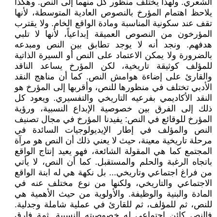
الشعري. ولهذا يختلف منظور كل منهما إلى النص. وهكذا
يلاحظ اهتمام المؤرخ بالنصوص العادية المتوسطة، لأنها
تقف عند سكونية المناسبة ومادة الواقع الخام. ولا يقترب
المؤرخون من النصوص العميقة إبداعياً، لأنها لا تلبي
هدفهم. ونجد أنه لا يوجد تطابق بين النص ومبدعه
بالضرورة ولا يمكن الاعتماد على النص أو السيرة الذاتية
للمؤلف كوثيقة تاريخية، لكن المؤرخ يساعد الناقد
والقارئ على إضاءة هوامش النص. كما أن مناهج النقد
الأدبي تختلف في منظورها للنص، وأقربها إلى المؤرخ هو
النقد الأكاديمي بفرعيه التاريخي والتفسيري. ويعود كل
ذلك إلى الفرق بين خصوصية الإبداع النسبية، ورؤية
المؤرخ للوقائع في النص: يفيدنا المؤرخ في مجال تصنيف
النص والمؤلف في إطار الإيديولوجيات السائدة في
مرحلة تاريخية معينة، حيث لا يعني ذلك أن النص هو مرآة
المجتمع كما هي المقولة الشائعة، فهو يعيد إنتاج الواقع
باتجاه الرغبة والحلم والمستقبل. كما أن النص، لا يأتي
من فراغ اجتماعي وتاريخي... بل نكهة هي له ابنة الواقع
الاجتماعي والتاريخي، ولكنها من نوع مختلف عنه في
المادة والبنية والوظيفة. والأولوية من حيث الأهمية هي
للنص، ثم للمؤلف، ثم للقارئ في عملية شاملة وجدلية.
فالنص كائن اجتماعي له خصوصيته النسبية. ثمة فارق