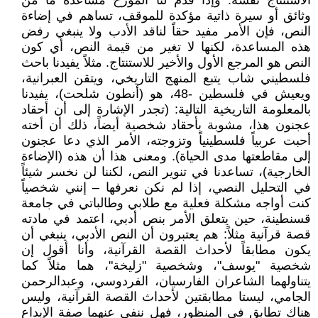
الاستنتاج نفسه. وإذا قدم لنا المؤرخ مساعدة ما من
وثائق أو سيرة ذاتية مؤكدة للموقف، تساهم في إضاءة
النص، فإن الأمر مفيد حقاً لناقد الأدب ولا ينبغي رفض
هذه المساعدة، لكنها لا تغير من قيمة النص، أي كون
النص هو المرجع الأول والأخير للاستنتاج. مثلاً يفيدنا باحث
فلسطيني شاب يتبع المنهج التاريخي، ويتقن العبرانية،
ويعيش في فلسطين -48، هو (أنطون شلحت)، يفيدنا
بالمعلومة التاريخية التالية: (تجدر الإشارة إلى أن أحقاد
عجنون هذا، مشوبة بأحقاد شخصية أيضاً، ذلك أن أخته
أحبت عربياً فلسطينياً وتزوجته، الأمر الذي دعا عجنون
إلى مقاطعتها مدى الحياة). ومعنى هذا أن هذه (الإضاءة
الخارجية)، تساعدنا في تنوير النص، لكننا لن نخسر شيئاً
في التحليل النصي، إذا لم نكن نعرفها – إنني شخصياً
كنت أواجه مشكلة فعلية مع طلابي وطالباتي في جامعة
قسنطينة، حين يتعلق الأمر بنص أدبي، اعتمد في مادته
قصة قرآنية مثلاً: هم يعتبرون أن النص الأدبي، ينبغي أن
يكون مطابقاً لأحداث القصة القرآنية، وأنا أقول إن
شخصية "يوسف"، وشخصية "زليخة"، هما مثلاً كما
يتناولهما الشاعران الفارسيان، الفردوسي، وعبدالرحمن
الجامي، ليستا مطابقتين لأحداث القصة القرآنية، وليس
هناك تطابق في المنظور، فهل ننفي عنهما صفة الإبداع