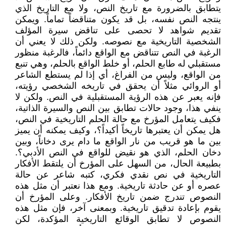
يتطابق بالضرورة مع تاريخ النص، ولا مع التاريخ الذي
ينتجه النص نفسه، بل قد يكون متناقضاً تماماً. ويمكن
تقديم شواهد لا تحصى على تناقض سيرة المؤلف
الشخصية التاريخية مع نصوصه. ولكن ذلك لا يعني أن
الرغبة في النص تتناقض مع الواقع دائماً، فالرغبة منظور
مستقبلي له طابع الحلم، أو خلط الواقع بالحلم، وهي تنبع
من الواقع، وليس من الفراغ، أي إذا لم يستطع الشاعر
أو الروائي مثلاً أن يحقق في تاريخه الشخصي رؤيته،
فإنه يعبر عن هذه الرؤية المستقبلية في النص. ولكن لا
ينفي هذا، وجود حالات تطابق بين النص والسيرة الذاتية،
فكيف يتعامل المؤرخ مع حالة الحلم التاريخية في النص،
هل يمكن أن يعتبرها تاريخاً أكيداً؟، وكيف يمكنه أن يميز
بين ما هو قريب من نار الواقع ما دام يرى دخاناً، وبين
دخان الحلم، الذي هو نقيض للواقع في النص الأدبي؟.
بطبيعة الحال، من السهل على المؤرخ أن يلتقط الأفكار
التاريخية في نص نقدي فكري، كتبه شاعر عن حالة
عصره أو عن حادثة تاريخية. ومع هذا نعتبر أن مثل هذه
النصوص تندرج ضمن تاريخ الأفكار. وعلى المؤرخ أن
يقوم بإعادة تدقيق تاريخية. وبمعنى آخر، فإن مثل هذه
النصوص لا تطابق الوقائع التاريخية المؤكدة، لكن