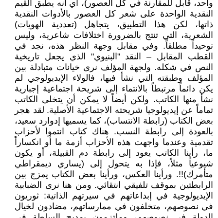
واحد، قابل للمقارنة في كل العصور)، أي أنه يطبق القيم
النقدية الواحدة على شعر كل العصور بالأدوات النقدية
ذاتها، لكن هذا التطبيق، يتجاهل (تعددية الهويات)
الشعرية، التي تنتج بالضرورة اختلافات شاعرية، وليس
توحيداً مطلقاً. وفي مقابل وجهة النظر هذه، نجد في
القطب المقابل – النقد "البنيوي" الذي يجعل تاريخية
النص في شكله. ولجهة المؤلف نرى خيانات متبادلة بين
المؤلف وطبقته التي نشأ فيها، فالولاء الإيديولوجي لم
يكن دائماً مرتبطاً بالانتماء إلى شريحة اجتماعية إجبارية
نشأ منها الكاتب. ولكن أيضاً لا يمكن أن يتخلى الكاتب
تماماً عن إيديولوجيا شريحته الاجتماعية الأصلية. لقد هجر
بعض الكتاب (رابطة الانتساب)، كما يسميها إدوارد سعيد،
بالعودة إلى رابطة النسب. هناك كتاب انتموا لأحزاب
تقدمية وعندما واجهت هذه الأحزاب أزمة ما أو انكساراً
ما، رأينا الكاتب يعود إلى رابطة دم القبيلة، أو يكون
شيوعياً مثلاً، فإذا به يتحول إلى (يساري ديمقراطي
متأمرك)!!. ورأينا العكس، ورأينا بعض الكتاب يمزج بين
الرابطتين بموقف تلفيقي انتقائي. ومن هنا نرى الضبابية
الإيديولوجية في إبداعاتهم في سيرتهم الذاتية: ثوريون
في نصوصهم، متخلفون في ممارساتهم، مضادون لخيال
الدولة في نصوصهم، وملتزمون بمديح السلطة في