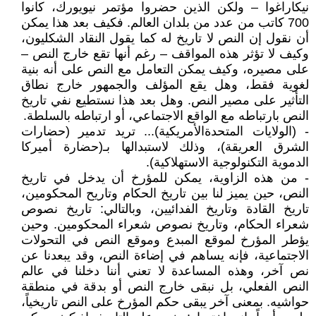
نيكاراغوا – ولكن الذين حضروا مؤتمر نيويورك، كانوا
700 كاتب من عدد من بلدان العالم. فكيف بعد هذا يمكن
أن نقول إن النص لا تاريخ له كما يقول النقاد الشكليون،
وكيف لا تؤثر هذه المواقف – رغم أنها تقع خارج النص –
على مصيره، وكيف يمكن التعامل مع النص على أنه بنية
لغوية فقط، وهل يقع المؤلف والجمهور خارج نطاق
التأثير على مصير النص. وهل بعد هذا نستطيع نفي تاريخ
النص بارتباطه مع الواقع الاجتماعي، أو ارتباطه بالسلطة.
- (الولايات المتحدةالأمريكية)... تريد تدمير (حضارات
الشرق العريقة)، وذلك لاستبدالها بـ(حضارة أميركا
الدموية التكنولوجية الاستهلاكية).
- من هذه الزاوية، يمكن للمؤرخ أن يدخل في تاريخ
النص، حين يميز لنا بين تاريخ الحكام وتاريح المحكومين،
تاريخ القادة وتاريخ الفدائيين، وبالتالي: تاريخ نصوص
شعراء الحكام، وتاريخ نصوص شعراء المحكومين. وحين
يؤطر المؤرخ لموقع المبدع وموقع النص في التحولات
الاجتماعية، فإنه يساهم في إضاءة النص، وقد يبعدنا عن
نص آخر، وهذه المساعدة لا تعني أننا دخلنا في عالم
النص الفعلي، بل نبقى خارج النص أو بدقة في منطقة
حواشيه. بمعنى آخر يبقى حكم المؤرخ على النص تاريخياً،