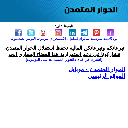
تابعونا على:
بودكاست
بنترست
تيلكرام
لينكدإن
الانستغرام
اليوتيوب
التويتر
الفيسبوك
تبرعاتكم وتبرعاتكن المالية تحفظ استقلال الحوار المتمدن،
فشاركونا في دعم استمرارية هذا الفضاء اليساري الحر
[اشترك في قناة ‫«الحوار المتمدن» على اليوتيوب]
الحوار المتمدن - موبايل
الموقع الرئيسي