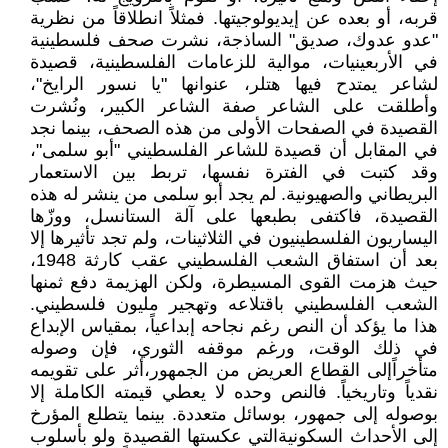
قربه، أو بعده عن إيديولوجيتها. فمثلاً انطلاقاً من نظرية
"عدو عدوك، صديق" الساذجة، نشرت صحف فلسطينية
في الأربعينيات، موالية للزعامات الفلسطينية، قصيدة
لشاعر يمتدح فيها هتلر، عنوانها "يا نسور الرايخ"،
وأطلقت على الشاعر صفة الشاعر الكبير، ونُشرت
القصيدة في الصفحات الأولى من هذه الصحف، بينما نجد
في المقابل أن قصيدة للشاعر الفلسطيني "أبو سلمى"،
وقد كتبت في الفترة نفسها، تربط بين الاستعمار
البريطاني والصهيونية. لم يجد أبو سلمى من ينشر له هذه
القصيدة، فاكتفى بطبعها على آلة الستانسل، ووزّها
اليساريون الفلسطينيون في الثلاثينات، ولم تجد تأثيرها إلا
بعد أن استفاق الشعب الفلسطيني عقب كارثة 1948،
حيث هزمت القوى المسيطرة، ولكن الهزيمة دفع ثمنها
الشعب الفلسطيني باقتلاعه وتهجير مليون فلسطيني.
هذا ما يؤكد أن النص رغم نجاحه إبداعياً، بمقياس الإبداع
في ذلك الوقت، ورغم موقفه الثوري، فإن وصوله
متأخراًإلى القطاع العريض من الجمهور،أثر على تقويمه
نقدياً وتاريخياً. فالنص وحده لا يعطي قيمته الكاملة إلا
بوصوله إلى جمهور، بوسائل متعددة. بينما يتطلع المؤرخ
إلى الأحداث السكونيةالتي عكستها القصيدة ولو بأسلوب