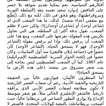
أفكارهم السياسية. نعم يمكننا تقديم شواهد بلا حصر
على التناقض: إدوارد سعيد نفسه ينقد (السلطة الثورية
وبيروقراطيتها)، وهو مُحق في ذلك، لكنه مع ذلك، (يُطبّع
مع مثقفي أعداء شعبه). كذلك: ما هذا الشعب الذي له
(شاعر أوحد)، أو (شاعران أوحدان)!!، ولكن حتى لا نظلم
الشعب، نقول بدقة أكثر: إن السلطة، هي التي تحاول
تكريس هذه المقولة، بفرضها على الشعب، ومع هذا على
الشعب أن يرفض ذلك. وإذا لم يرفض مقولة (الشاعر
الأوحد!)، فهو لا يستحق الحياة. (الشاعر الأوحد) كان
عضواً في (جماعة إيلان هاليفي) منذ أول الثمانينات. وكان
عضواً في (لجنة الحوار السرية: الفلسطينية الإسرائيلية)
عام 1987. كما أن الشعب الفلسطيني ليس بحاجة إلى
بيت شعر مسروق من نيتشه: (على هذه الأرض ما
يستحق الحياة)!!.
أما المنظرون الألمان، فيوازنون غالباً بين الحقيقة
التاريخية والحقبة الأدبية، رغم أن صفات العصر التاريخية
لا تكون مطابقة لصفات العصر الأدبي الذي يرافقه
تاريخياً. فالشعر الإنجليزي الحالي مثلاً، هو شعر متوسط
الإبداع ولا يوازي التطور الصناعي في بريطانيا حالياً، حيث
أصبحت بريطانياتتلذذ بالتبعية للولايات المتحدة. فالشعر لا