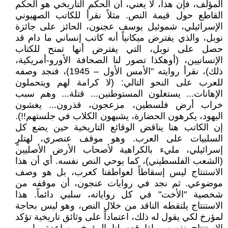
المؤلف، فإن هذا، لا يعني، أن الحكم التاريخي هو الحكم
القاطع حول قيمة النص. مثلاً نقرأ للكاتب الصهيوني
الإسرائيلي، شموئيل يوسف عجنون، الحائز على جائزة
نوبل، والذي يفترض ميكانياً أنه كاتب إنساني ما دام قد
حصل على نوبل، التي يفترض أنها تمنح للكتاب
الإنسانيين، (أوهكذا تصور لنا الصحافة الأورو-أمريكية،
ذلك)، نقرأ روايته "الأمس الأول – 1945)، فنجد وصفه
للعرب على النحو التالي: (لا كرامة لهم ويتحملون
الإهانات... يستغلون المستوطنين... قتلة... وهم سبب
خراب أرض فلسطين، مزعجون، قذرون... يغشون
اليهود، يكرهون الحضارة، يشبهون الكلاب في جلستهم!!).
إن الكاتب هنا يناقض الوقائع التاريخية حين يضع كل
السلبيات على العرب. وهو موقف عنصري، لهتلرٍ
إسرائيلي، مليء بالكراهية لأصحاب الأرض الأصليين
(الشعب الفلسطيني)، كما يوحي النص نفسه. أي أن هذا
الاستنتاج ليس إسقاطاً لعواطفنا كعرب، بل هو وصف
موضوعي. ثم نجد في روايات عنجون، أن موقفه من
شخصية "الأخت" في كل رواياته، سلبي دائماً. هذا
الاستنتاج يلتقطه الناقد من خلال النص، وهو ليس بحاجة
لمؤرخ لكي يقول له ذلك، اعتماداً على وثائق تاريخية تؤكد