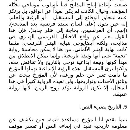
صيغت بإعادة إنتاج المذابح فنياً بأسلوب مونتاجي تخيّله
المؤلف، وخيال الكاتب لم يكن بعيداً عن الواقع، بل يرتكز
عليه ليتجاوز الوقائع إلى المستقبل – أو الرغبة والحلم.
إنه حين يقول (على لسان سيدة فرنسية بعد المذبحة):
(إنهم، أي الفرنسيين، بحاجة إلى هتلر جديد)، فإن هذا
القول يعبر عن واقع الاحتلال الفرنسي الهتلري في
مذابحه، ولكنه أيضاًيوحي بنهاية الهتلر الفرنسي، مثلما
كانت نهاية الهتلر الألماني. من هنا لا يمكن محاسبة رواية
"نجمة" على أنها وثيقة تاريخية، وإنما يمكن الانطلاق من
مبدأ كونها وثيقة إبداعية توحي بالتاريخ ولا تتناقض معه،
ولكنها ترى المستقبل. هذه الرؤية الإبداعية يهملها المؤرخ
ما دامت تعبر عن حلم ورغبة، لأن المؤرخ يبحث عن
وثائق الأحداث وتواريخها، ولن تفيده الرواية كثيراً في هذا
المجال، إلا بكون الرواية تؤكد روح الزمن، لأنها رواية
عميقة.
5. التاريخ يضيء النص:
بينما يقدم لنا المؤرخ مساعدة قيمة، حين يكشف عن
معلومة تاريخية تفيد في إضاءة النص أو تفسر موقف