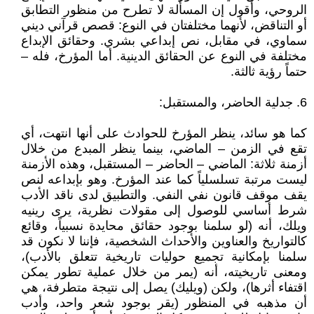
الروحي، وأقول إن المسألة لا تطرح من منظور التطابق
أو التناقض، لأنهما مختلفتان في النوع: قصص قرآني ديني
سماوي، في مقابل، نص إبداعي بشري. وحقائق الإبداع
مختلفة في النوع عن الحقائق الدينية. أما المؤرخ، فله –
حتماً رؤية ثالثة.
6. جدلية الحاضر، والمستقبل:
كما هو سائد، ينظر المؤرخ للحوادث على أنها انتهت، أي
تقع في الزمن – الماضي، بينما ينظر المبدع من خلال
أزمنة ثلاثة: الماضي – الحاضر – المستقبل، وهذه الأزمنة
ليست مرتبة تسلسلياً كما عند المؤرخ. وهو بإبداعه لنص
يقف موقف قانون نفي النفي. والتطبيق لدى ناقد الأدب
شرط أساسي للوصول إلى مقولات نظرية، يرى رينيه
ويلك، أنه (لو سلمنا بوجود حقائق محايدة نسبياً، وقائع
كالتواريخ والعناوين والأحداث الشخصية، فإننا لا نكون قد
سلمنا بإمكانية تجميع حوليات تاريخية تتعلق بالأدب)،
ومعنى تاريخيته، أنه (يمر من خلال عملية تطور يمكن
اقتفاء أثرها)، ولكن (ويليك) يصل إلى نتيجة متطرفة، هي
أن مذهبه في المنظور (يقر بوجود شعر واحد، وأدب