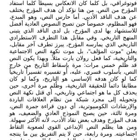
فوتوغرافي، بل كلما كان الانعكاس بسيطاً كلما استفاد
المؤرخ من النص. من هنا نؤكد أن هدف المؤرخ يختلف
عن هدف الناقد الأدبي. أما حارس النص، وهو المبدع،
فهو المظلوم، خصوصاً حين تصبح النصوص العادية أفضل
للاستشهاد بها لدى المؤرخ، بل لدى الناقد الذي يتبنى
المنهج التاريخي. وفي مقابل هذا التطرف الاستطرادي
التاريخي الذي يمارسه المؤرخ، يبرز تطرف آخر مقابل،
يعلن "موت المؤلف"، بل موت نكهة النص الاجتماعية
والتاريخية، كما فعل رولان بارت مثلاً. وبهذا يكون النص
قد ظُلم خمس مرات: مرة بإسقاط التاريخ من خارج
النص، بأسلوب قسري، عليه، أو تفسيره تفسيراً تاريخياً
كما لو كان هدفه الإساسي هو التاريخ، وكما لو كان
مطابقاً دائماً للحقيقة التاريخية، وظُلم مرة أخرى، حين
يحذف كل ما هو اجتماعي وتاريخي، أي قتل نكهة النص
وتحويله إلى مجرد شبكة من نظام العلاقات الباردة
والإرشادات الكومبيوترية، أي دون قراءة جمرة النص،
ومرة ثالثة، حين يصبح النموذج العادي والضعيف، هو
هدف المؤرخ وهدف بعض نقاد الأدب، لأنه الأكثر سهولة.
ومن هنا يظلم النص الإبداعي القوي لصعوبة التقاط
اجتماعيته. ومرة رابعة، حين لا يتم التفريق بين ما ينتجه