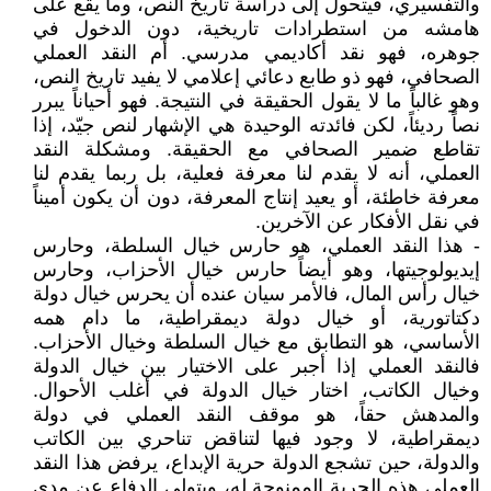
والتفسيري، فيتحول إلى دراسة تاريخ النص، وما يقع على
هامشه من استطرادات تاريخية، دون الدخول في
جوهره، فهو نقد أكاديمي مدرسي. أم النقد العملي
الصحافي، فهو ذو طابع دعائي إعلامي لا يفيد تاريخ النص،
وهو غالباً ما لا يقول الحقيقة في النتيجة. فهو أحياناً يبرر
نصاً رديئاً، لكن فائدته الوحيدة هي الإشهار لنص جيّد، إذا
تقاطع ضمير الصحافي مع الحقيقة. ومشكلة النقد
العملي، أنه لا يقدم لنا معرفة فعلية، بل ربما يقدم لنا
معرفة خاطئة، أو يعيد إنتاج المعرفة، دون أن يكون أميناً
في نقل الأفكار عن الآخرين.
- هذا النقد العملي، هو حارس خيال السلطة، وحارس
إيديولوجيتها، وهو أيضاً حارس خيال الأحزاب، وحارس
خيال رأس المال، فالأمر سيان عنده أن يحرس خيال دولة
دكتاتورية، أو خيال دولة ديمقراطية، ما دام همه
الأساسي، هو التطابق مع خيال السلطة وخيال الأحزاب.
فالنقد العملي إذا أجبر على الاختيار بين خيال الدولة
وخيال الكاتب، اختار خيال الدولة في أغلب الأحوال.
والمدهش حقاً، هو موقف النقد العملي في دولة
ديمقراطية، لا وجود فيها لتناقض تناحري بين الكاتب
والدولة، حين تشجع الدولة حرية الإبداع، يرفض هذا النقد
العملي هذه الحرية الممنوحة له، ويتولى الدفاع عن مدى