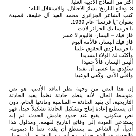
أكثر من النماذج الأدبية العليا.
3. وقائع التاريخ: يسارُ الاحتلال، والاستقلال التام:
كتب الشاعر الجزائري محمد العيد آل خليفة، قصيدة
بعنوان "يا فرنسا" عام 1939:
يا فرنسا بك الجزائر لاذت
فاز فيك – اليسار، فاليوم لا عسر
فاز فيك اليسار، فالأمة اليوم
يا فرنسا رُدي الحقوق علينا
وأكنّت لك الولاء الشديدا
أليس اليسار، فألاً حميدا
ستُفدي بما عسى أن يفيدا
وأقلّي الأذى، وكُفي الوعيدا
إن هذا النص من وجهة نظر الناقد الأدبي، هو نص
متوسط الحال، لأنه ينظم حادثة نظماً يفيد الحادثة
التاريخية، أي يفيد الحادثة – المناسبة ومادتها الخام، دون
أن يستطيع إعادة إنتاج وتشكيل الحادثة تشكيلاً جيداً، فهو
نص سكوني، يقبع عند حدود هامش الحدث. ثم إنه
يستدعي العودة إلى وقائع التاريخ لفهمه، ومدلول هذا
أدبياً، أن الشاعر لم يستطع أن يقدم نصاً ذا ديمومة،
فالحدث هو الذي حمله، مع أنه من المفترض أن يحمل