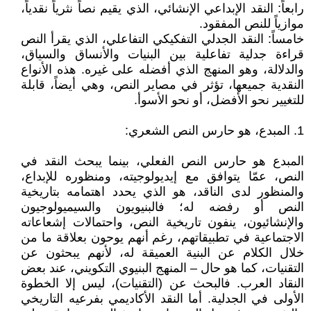
رابعاً: النقد الإبداعي الإنشائي، الذي يقيم نصاً نثرياً نقدياً،
موازياً للنص المفقود.
خامساً: النقد الجدلي التفكيكي التفاعلي، الذي يقرأ النص
قراءة جدلية تفاعلية بين البنيات والأنساق والسياق،
والدلالة، وهو المنهج الذي أفضله على غيره. هذه الأنواع
النقدية جميعها، تؤثر في مصاير النص، وهي أيضاً، قابلة
للتغيير نحو الأفضل، أو نحو الأسوأ.
1. المبدع، هو حارس النص الشعري:
المبدع هو حارس النص الفعلي، بينما يبحث النقد في
النص، عمّا يتوافق مع إيديولوجيته، ومنظوره للإبداع،
والمنظور لدى الناقد، هو الذي يحدد اهتمامه بتاريخية
النص أو رفضه له؛ فالبنيويون والسيميولوجيون
والإنشائيون، ينفون تاريخية النص، واحتمالات إشعاعاته
الاجتماعية في تطبيقاتهم، رغم أنهم يوحون بعلاقة ما من
خلال الكلام عن البنية العميقة له، لأنهم يبحثون عن
التقنيات، كما هو حال – المنهج البنيوي التكويني، عند بعض
النقاد العرب. فالبحث عن (التقنيات)، ليس إلا الخطوة
الأولى في الجدلية. أما النقد الأكاديمي بفرعيه التاريخي