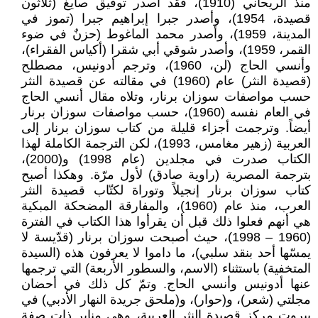
منذ الريحاني (1910)، فقد أصدر توفيق صايغ (ثلاثون
قصيدة، 1954)، وأصدر جبرا إبراهيم جبرا (تموز في
المدينة، 1959)، وأصدر محمد الماغوط (حزنٌ في ضوء
القمر، 1959)، وأصدر شوقي أبي شقرا (أكياس الفقراء)،
وأنسي الحاج (لن، 1960)، وترجم أدونيس، مصطلح
(قصيدة النثر) عام (1960) في مقالته عن قصيدة النثر
حسب مواصفات سوزان برنار، وتلاه مقال أنسي الحاج
في العام نفسه (1960)، حسب مواصفات سوزان برنار
أيضاً. وترجمت أجزاء قليلة من كتاب سوزان برنار إلى
العربية (زهير مغامس، 1993)، لكن الترجمة الكاملة لهذا
الكتاب صدرت في مجلدين (عام 1998) و(2000)،
بترجمة المصرية (راوية صادق) لأول مرّة. وهكذا أصبح
كتاب سوزان برنار إنجيلاً وتوراة لكتّاب قصيدة النثر
العرب، منذ عام (1960)، والمفارقة المضحكة المبكية
هي أنهم فعلوا ذلك قبل أن يقرأوا هذا الكتاب في الفترة
(1960 – 1998)، حيث أصبحت سوزان برنار (قدّيسة لا
يمسّها أحد بنقد سلبي)، ما داموا لا يعرفون هذه (السيدة
المتخفية) باستثناء (الاسم، والسطور الأربعة) التي ترجمها
عنها أدونيس وأنسي الحاج. وتمّ كل ذلك في أحضان
مجلتي (شعر)، و(حوار)، و(ملحق جريدة النهار الأدبي) في
بيروت مركز قصيدة النثر العربية، وهي منابر ذات صفة