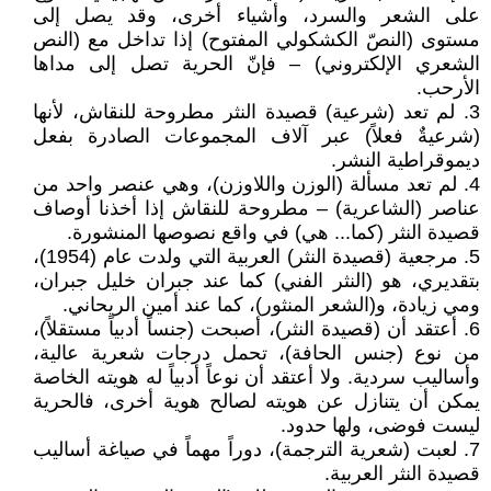
على الشعر والسرد، وأشياء أخرى، وقد يصل إلى
مستوى (النصّ الكشكولي المفتوح) إذا تداخل مع (النص
الشعري الإلكتروني) – فإنّ الحرية تصل إلى مداها
الأرحب.
3. لم تعد (شرعية) قصيدة النثر مطروحة للنقاش، لأنها
(شرعيةٌ فعلاً) عبر آلاف المجموعات الصادرة بفعل
ديموقراطية النشر.
4. لم تعد مسألة (الوزن واللاوزن)، وهي عنصر واحد من
عناصر (الشاعرية) – مطروحة للنقاش إذا أخذنا أوصاف
قصيدة النثر (كما... هي) في واقع نصوصها المنشورة.
5. مرجعية (قصيدة النثر) العربية التي ولدت عام (1954)،
بتقديري، هو (النثر الفني) كما عند جبران خليل جبران،
ومي زيادة، و(الشعر المنثور)، كما عند أمين الريحاني.
6. أعتقد أن (قصيدة النثر)، أصبحت (جنساً أدبياً مستقلاً)،
من نوع (جنس الحافة)، تحمل درجات شعرية عالية،
وأساليب سردية. ولا أعتقد أن نوعاً أدبياً له هويته الخاصة
يمكن أن يتنازل عن هويته لصالح هوية أخرى، فالحرية
ليست فوضى، ولها حدود.
7. لعبت (شعرية الترجمة)، دوراً مهماً في صياغة أساليب
قصيدة النثر العربية.