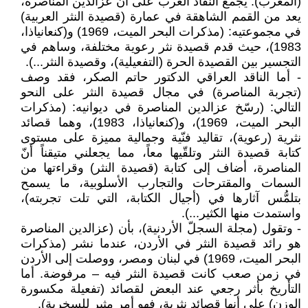
(المغرب): يُجمع النقاد العرب على أنّ عزالدين المناصرة،
يعد من القمم الشاهقة في عمارة (قصيدة النثر العربية)
في مجموعتيه: (مذكرات البحر الميت، 1969) و(كنعانياذا،
1983)، حيث قدم قصيدة نثر رعوية مختلفة، وساهم في
التجسير بين القصيدة الحرة (التفعيلية)، وقصيدة النثر...).
- أما الناقد العراقي الدكتور حاتم الصكر، فقد وصف
(تجربة المناصرة) في مجال قصيدة النثر على النحو
التالي: (رسّخ عزالدين المناصرة في ديوانيه: (مذكرات
البحر الميت، 1969)، و(كنعانياذا، 1983)، وهما قصائد
نثرية (رعوية)، تقاليد فنّية وجمالية مميزة على مستوى
كتابة قصيدة النثر وتلقّيها معاً، مما يجعلني متيقناً أنّ
المناصرة، أضاف إلى كتابة (قصيدة النثر) وقراءتها من
السمات والمقترحات والتجارب الأسلوبية، ما يسمح
بتلمُّس آثارها في (أجيال الكتابة، التي تلت تجربته)،
واستمدت منها الكثير...).
- وتقول (مجلة السجلّ الأردنية)، بأن (عزالدين المناصرة
هو رائد قصيدة النثر في الأردن، عندما نشر (مذكرات
البحر الميت، 1969) في لبنان ومصر، ووصلت إلى الأردن
في زمن صعب كانت قصيدة النثر فيه – مرفوضة. أما
التأريخ بأثر رجعي عند البعض لقصائد (تفعيلة مكسورة
الوزن) على أنها قصائد نثرية، فهو أمر مثير للسخرية).