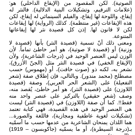
الصوتية). لكن المقصود من (الإيقاع الداخلي) هو:
(علامات الترقيم، وتشكيلات البنية الدلالية). فالنثر له
إيقاع، واللوحة لها إيقاع، والفيلم السينمائي له إيقاع، لكن
هذه الإيقاعات (غير منتظمة). كذلك (الرواية) لها إيقاعات
لكن لا قانون لها. إذن كل قصيدة نثر لها إيقاعاتها
المتنوعة.
ومعنى ذلك أنّ تسمية (قصيدة النثر) بأنها (قصيدة لا
وزنية) أو (قصيدة لا صوتية)، هو أمر خاطئ تماماً. لأن
الوزن ليس العنصر الوحيد في (درجات الشاعرية)، ولأن
(الإيقاع الخفي) في قصيدة النثر مثل (الجنّ الأزرق)،
نشعر به، لكنه ذو (صوت خافت)، أو (مهموس) حسب
مصطلح (محمد مندور). وبالتالي، فإن إطلاق صفة (شعر
التفعيلة) على (الشعر الحر العربي)، وصفة (قصيدة
اللاوزن) على (قصيدة النثر)، هو أمر خاطئ، يُقصد منه،
وصف (شعر حقيقي) بالتركيز على عنصر واحد منه
فقط!!. كما أن صفة (اللاوزن) في (قصيدة النثر) ليست
هي العنصر الوحيد في هذه القصيدة، فهي كتابة تعتمد
(تشكيلات لغوية عاطفية ومجازية)، فاللغة والصورة...
هما اللذان يمنحان الشاعرية من عدمها حسب ما أسمّيه
بـ(درجة السيطرة)، أو ما يسمّيه (جاكوبسون – 1919)