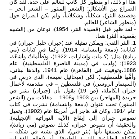
هذا أو ذلك، أو منظور كل كاتب للعالم على حدة. لقد كان
الصراع بين الأشكال: (الشعر المنثور – الشعر الحر –
وقصيدة النثر)، شكلياً، وشكلانياً، ولم يكن الصراع حول
(منظور الشاعر) للعالم.
- لقد ظهر قبل (قصيدة النثر، 1954)، نوعان من (الشبيه
بقصيدة النثر) هما:
1. النثر الفني: ويمكن تمثيله عند (جبران خليل جبران) في
كتاباته: (دمعة وابتسامة، 1914). وكما في كتابات (مي
زيادة) مثل: (كلمات وإشارات، 1922)، و(ظُلُماتٌ وأشعّة،
1923): (ولدت في (مدينة الناصرة الفلسطينية)، عام
1886،وتوفيت في (القاهرة) عام 1941. والدها لبناني،
وأمُّها فلسطينية). لكن (ميخائيل نعيمة)، الذي درس في
(السينمار الروسي) في فلسطين – في مقدمته لأعمال
جبران الكاملة، (ص 19) يقول بأن (جبران) نشر في
جريدة (المهاجر) بين 1903 و1908 – مقالات من (الشعر
المنثور) تحت عنوان (دمعة وابتسامة) نشرت في كتاب
عام 1914. وكان قد هاجر إلى أمريكا عام (1902). وتميل
نصوص جبران إلى إيقاع (الآية التوراتية الإنجيلية).
والحقيقة أن نصوص جبران، كذلك نصوص (مي زيادة)،
يمكن تصنيفها بأنها (نثر فني)، الذي يشبه في شكله –
(الكتلة الطباعية النثرية العادية)، أو (نظام الفقرات