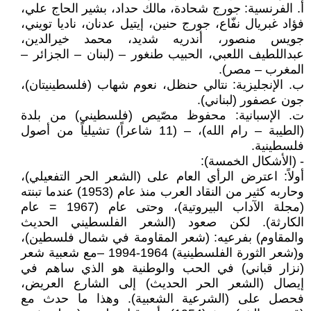
أ‌. الفرنسية: جورج شحادة، مالك حداد، بشير الحاج علي،
فؤاد غبريال نفّاع، جورج حنين، إيتيل عدنان، ناديا تويني،
جويس منصور، أندريه شديد، محمد خيرالدين،
عبداللطيف اللعبي، الحبيب طنغور – (لبنان – الجزائر –
المغرب – مصر).
ب‌. الإنجليزية: نتالي حنظل، نعوم شهاب (فلسطينيتان)،
جون عصفور (لبناني).
ت‌. الإسبانية: محفوظ مصّيص (فلسطيني) من بلدة
(الطيبة – رام الله)، – (11 شاعراً) تشيلياً من أصول
فلسطينية.
- (الأشكال الخمسة):
أولاً: اعترض الرأي العام على (الشعر الحر التفعيلي)،
وحاربه كثير من النقاد العرب منذ عام (1953) عندما تبنته
(مجلة الآداب البيروتية)، وحتى عام (1967 = عام
الكارثة). لكن صعود (الشعر الفلسطيني الحديث
والمقاوم) بفرعيه: (شعر المقاومة في شمال فلسطين)،
و(شعر الثورة الفلسطينية) 1964-1994 –مع شعبية شعر
(نزار قباني) في الحب والوطنية هو الذي ساهم في
إيصال (الشعر الحر الحديث) إلى الشارع العريض،
فحصل على (الشرعية الشعبية). وهذا ما حدث مع