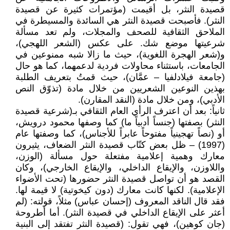
قصيدة النثر، بل أقيمت (مؤتمرات كثيرة عن قصيدة
النثر). فأصبحت قصيدة النثر هي السائدة والمسيطرة في
الملاحق الثقافية للصحف والمجلات، ولم تعد مسألة
شرعيتها موضع شك. على عكس (الشعر اللهجي)،
و(شعر الهجرة اللغوية)، حيث ما زالا شبه ممنوعين في
الجامعات، باستثناء محاولات فردية لدعمهما، كما هو حال
(جامعة فيلادلفيا – عمَّان)، حيث قمتُ بتعريف الطلبة
بهذين النوعين الشعريين من خلال مادة (تذوّق النص
الأدبي)، ومن خلال مادة (النقد المقارن).
ثانياً: بعد أن اعترف الرأي العام الثقافي بـ(شرعية قصيدة
النثر) بصفتها (جنساً أدبياً ما) كما وصفها محمود درويش،
أو (نصاً تهجينياً مفتوحاً عابراً للأجناس)، كما وصفتها عام
(1997) – ظل بعض كتّاب قصيدة النثر الضعاف، يثيرون
معارك وهمية إعلامية مفتعلة حول مسألة (الوزن،
واللاوزن، والإيقاع الداخلي، والإيقاع الخارجي)، وكان
القصد هو أن تواصل قصيدة النثر حضورها (تحت الأضواء
الإعلامية). لكنها كانت معارك (دون كيخوتية) لا قيمة لها.
فقد قال الناقد المعروف (إحسان عباس) مثلاً، قولته: (لم
أعثر على الإيقاع الداخلي في قصيدة النثر). أما أطروحة
(جان كوهين)، فهي تقول: (قصيدة النثر تفتقد إلى البنية