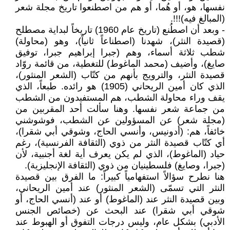
نفسها، هو، أو هُما، أو هم من اصطنعوا تاريخ مجلة شعر
(المبالغ فيه)!!!.
- وبعد أن اصطُنع (تاريخ عام 1960) تاريخاً لبداية مصطلح
(قصيدة النثر)، شهدنا (اصطناعاً ثانياً)، وهو (محاولة)
شطب ثلاثة أسماء، وهم (جبرا إبراهيم جبرا، توفيق
صايغ)، وأضيف (محمد الماغوط) للتغطية، من قائمة روّاد
قصيدة النثر، والترويج بأنهم من كتّاب (الشعر المنثور)،
الذي كان أمين الريحاني (1905) هو رائده. طبعاً، الذي
يقف وراء محاولة الشطب، هم المستفيدون من الشطب
من جماعة شعر نفسها. وهنا سألت أحد المقربين من
(مجلة شعر) عن المسؤولين عن الشطب، فوشوشني
خائفاً، هم: (أدونيس، وأنسي الحاج، وشوقي أبي شقرا)،
أي كتّاب قصيدة النثر من ذوي (الثقافة الفرنسية)، رغم
حياد (الماغوط)، الذي لم يكن يعرف أية لغة أجنبية، لأن
(جبرا، وصايغ) فلسطينيان من ذوي (الثقافة الإنجليزية).
هنا نطرح سؤالاً استفهامياً كبيراً: ما الفرق بين قصيدة
النثر التي تسمّى (الشعر المنثور) عند أمين الريحاني،
وبين قصيدة النثر عند (الماغوط) أو عند (أنسي الحاج، أو
شوقي أبي شقرا) عند البحث عن (خصائص الجنس
الأدبي) بشكل عام، وليس درجات التفوق أو الهبوط عند