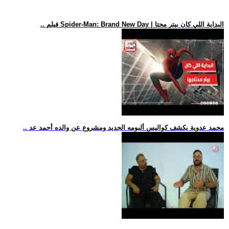
.. فيلم Spider-Man: Brand New Day | البداية اللي كان بيتر محتا
.. محمد عدوية يكشف كواليس ألبومه الجديد ومشروع عن والده أحمد عد