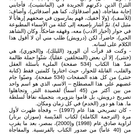
النثر!) الذين ذكرتهم الجريدة في (المانشيت)، فأجابني
إجابة مفاجأة، (هم أصدقاؤك، كما هم أصدقائي)، وأضاف:
(للأسف)، (ولا أخفيك، فهم يمارسون في صحفهم إرهاباً لا
مثيل له). ثمّ أشار بإصبعه إلى كتلة من الأسماء المطبوعة
في حوار (أخبار الأدب) معه، وقهقه ضاحكاً. وكان (الشاهد
الحي)، حاضراً، لكن (درويش) طلب مني أن لا أقول هذا
الكلام على لسانه.
- وكنت قد قرأت أن الورود (الليلك)، و(الجوري)، هي
(خنثى)، إلا أن بعض (المتخلفين عقلياً)، شنّوا حملة ظالمة
ضدّ هذا الكتاب (534 صفحة) المليء بأسئلة العقل
والقلب، القابلة للحوار، حيث اختاروا كلمتين فقط (كتابة
خنثى) من كل هذه الصفحات (534 صفحة)، وصبّوا جام
غضبهم على هذا المصطلح – الاسم، الذي هو اسم واحد
من بين أكثر من (45 اسماً) لقصيدة النثر. وتجاهلوا
تصريح درويش، بل قاموا بتزويره، بتجميله نفاقاً لسلطة
ما. هذا هو دور (الخدم) في كل زمان ومكان.
- كان تصريحي هذا عام (1997) – وفجأة ظهرت لأول
مرة (الترجمة الكاملة) لكتاب القدّيسة (سوزان برنار)
لراوية صادق عام (1998) و(2000)، بمصر، بعد ما يقرب
من (40 عاماً) من صدور الكتاب بالفرنسية. والمفاجأة