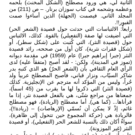
الثانية لي، هي ورود مصطلح (الشكل المخنث) بلحمه
وعظمه وشحمه في كتاب سوزان برنار. – ص (211) من
المجلد الثاني. فيصمت (الجهلة) الذين أساءوا صمت
القبور!!.
رابعاً: الالتباسات التي حدثت حول قصيدة (الشعر الحر)
التي أضيفت لها صفة (التفعيلي) بالقوة. كذلك، الالتباس
حول (قصيدة النثر)، التي كُتبت على (شكل سطر)، أو
(شكل فقرات نثرية)، كان أول من صححه، رائد قصيدة
النثر (جبرا إبراهيم جبرا) عام (1959) في مقدمة ديوانه
(تموز في المدينة)، ولكن: - لقد أصبح (متفقاً عليه) لدى
الرأي العام الثقافي بأن (الشعر الحرّ) هو الذي كتبه بدر
شاكر السيّاب، ونزار قباني، فأصبح المصطلح عربياً ولد
حُراً، وليس من المؤكد أنه مترجم عن الإنجليزية. كذلك
(قصيدة النثر) التي ذكروا لها ما يقرب من (45 اسماً)،
جمعناها من مراجع شتّى، هي بالفعل قصيدة نثر، إذا ما
قرأناها... (كما هي). أما مصطلح (الريادة)، فهو مصطلح
غائم، إذْ لا يمكن أن نُسمّي (الإرهاصات) – (ريادة!!)،
فالريادة هي (حركة المجموع حين تتحول إلى ظاهرة)،
سواءٌ أكان ذلك بالنسبة للشعر الحر (التفعيلي)، أو قصيدة
النثر (غير الموزونة).