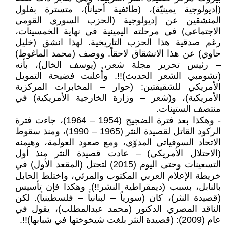
(إديولوجية يمينيّة)، (طائفية أحياناً)، متسترة بفلول
المنشقين عن إديولوجية (الحزب السوري القومي
الاجتماعي) في مرحلته اليمينية في نهاية الخمسينات،
رغم صدقية هذا الحزب التاريخية. لهذا انشق (خليل
حاوي) عن هذا الانشقاق لاحقاً. ووصف (محمد الماغوط)
– رئيس تحرير مجلة شعر، (يوسف الخال)، بأنه
(تشومبي الشعر الحديث)!!. وأُعلنت فضيحة التمويل
الأمريكي للشقيقتين: (حوار – المخابرات المركزية
الأمريكية)، و(شعر – وزارة الخارجية الأمريكية) في
منتصف الستينات.
- وهكذا بعد فترة الضجيج (1954 – 1964)، جاءت فترة
الركود القاتل لقصيدة النثر (1965 – 1990)، ومنذ سقوط
الاتحاد السوفياتي المدوّي، ومع صعود العولمة، وهيمنه
(الاحتلال الأمريكي) – عادت قصيدة النثر منذ أول
التسعينات وحتى اليوم (2015) لتحتل (المقعد الأول) في
خريطة الإعلام العربي المكتوب والمرئي، واختلط الحابل
بالنابل، بسبب (ديمقراطية النشر!!). وهكذا فإن تأسيس
(قصيدة النثر)، كان (سورياً – لبنانياً – فلسطينياً). لكن
الناقد المصري الدكتور (محمد عبدالمطلب)، يقول في
عام (2009): (قصيدة النثر بلغت شيخوختها في شبابها)!!.