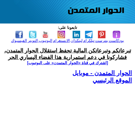
تابعونا على:
بودكاست
بنترست
تيلكرام
لينكدإن
الانستغرام
اليوتيوب
التويتر
الفيسبوك
تبرعاتكم وتبرعاتكن المالية تحفظ استقلال الحوار المتمدن،
فشاركونا في دعم استمرارية هذا الفضاء اليساري الحر
[اشترك في قناة ‫«الحوار المتمدن» على اليوتيوب]
الحوار المتمدن - موبايل
الموقع الرئيسي