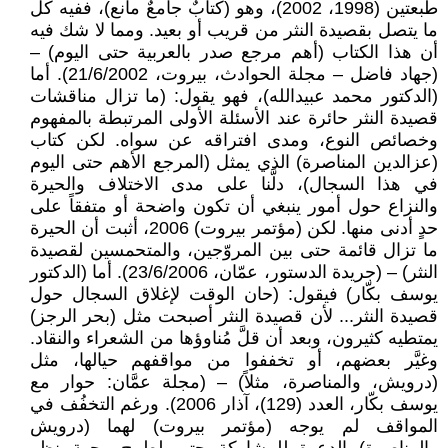
طبعتين (1998، 2002)، وهو (كتابٌ جامعٌ مانع)، ففيه كل
ما يتصل بقصيدة النثر من قريب أو بعيد. ومما لا شك فيه
أن هذا الكتاب (أهم مرجع صدر بالعربية حتى اليوم) –
(جهاد فاضل – مجلة الحوادث، بيروت، 21/6/2002). أما
(الدكتور محمد عبيدالله)، فهو يقول: (ما تزال مناقشات
قصيدة النثر حائرة عند الأسئلة الأولى المرتبطة بالمفهوم
وخصائص النوع، ومدى افتراقه عن سواه. لكن كتاب
(عزالدين المناصرة) الذي يمثل (المرجع الأهم حتى اليوم
في هذا السجال)، دلَّنا على مدى الاختلاف والحيرة
والنزاع حول أمور ينبغي أن تكون واضحة أو متفقاً على
حدٍ أدنى منها. لكن (مؤتمر بيروت) 2006، أثبت أن الحيرة
ما تزال قائمة حتى بين المروّجين، والمتحمسين لقصيدة
النثر) – (جريدة الدستور، عمّان، 23/6/2006). أما (الدكتور
يوسف بكّار) فيقول: (حان الوقت لإغلاق السجال حول
قصيدة النثر... لأن قصيدة النثر أصبحت مثل (بحر الرجز)
يمتطيه كثيرون، وبعد أن قلَّ مُناوؤها من الشعراء والنقاد.
وغيَّر بعضهم، أو تخففوا من مواقفهم حيالها، مثل
(درويش، والمناصرة، مثلاً) – (مجلة عمَّان: حوار مع
يوسف بكّار، العدد (129)، آذار 2006). ورغم التخفُف في
المواقف لم يوجه (مؤتمر بيروت) لهما (درويش