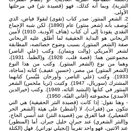
النثرية)، وبما أنه كذلك، فهو (قصيدة نثر) في مرحلتها
الأولى.
2. الشعر المنثور: صدر كتاب (تقوى) لنقولا فياض، الذي
يُوصف بأنه (شعر منثور) عام (1890). لكن شبه الإجماع
النقدي يقودنا إلى أن كتاب (هتاف الأودية، 1910) لأمين
الريحاني هو البداية الحقيقية لما أطلق عليه الريحاني
صفة (الشعر المنثور)، بسبب وضوح خصائصه، المطابقة
لشعر الأمريكي (والت ويتمان). وكتب (علي الناصر)
مجموعتين هما: (قصة قلب، 1928)، و(الظمأ، 1931)،
وهما من نوع (الشعر المنثور). وكتب من هذا النوع
(الشعر المنثور) من مصر، (حسين عفيف) كتابه (مناجاة،
1933). وكتب (علي الناصر، وأورخان مْيَّسر) كتابهما
المشترك (سوريال، 1947). وكتبت (ثريا ملحس) الشعر
المنثور في كتابها (النشيد التائه، 1949). وكتب (خيرالدين
الأسدي) مجموعته (أغاني القبّة، 1950).
- وهنا نقول: إذا كانت (قصيدة النثر الحقيقية) هي التي
تتكون من (فقرات)، لا (أشطر) على هيئة (الشعر الحر
التفعيلي)، فما الفرق بين (قصيدة النثر) عند أنسي الحاج،
و(النثر الشعري) عند جبران خليل جبران. أما (المنظور)
عند الاثنين، فهو واحد تقريباً (إنجيلي توراتي). فهل (الكتلة