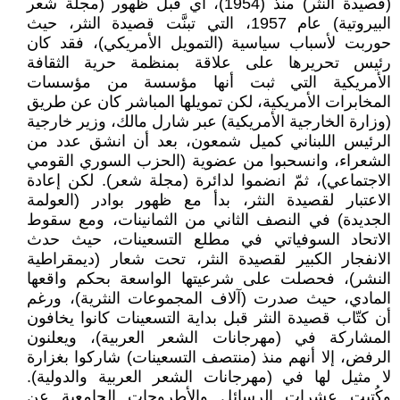
(قصيدة النثر) منذ (1954)، أي قبل ظهور (مجلة شعر
البيروتية) عام 1957، التي تبنَّت قصيدة النثر، حيث
حوربت لأسباب سياسية (التمويل الأمريكي)، فقد كان
رئيس تحريرها على علاقة بمنظمة حرية الثقافة
الأمريكية التي ثبت أنها مؤسسة من مؤسسات
المخابرات الأمريكية، لكن تمويلها المباشر كان عن طريق
(وزارة الخارجية الأمريكية) عبر شارل مالك، وزير خارجية
الرئيس اللبناني كميل شمعون، بعد أن انشق عدد من
الشعراء، وانسحبوا من عضوية (الحزب السوري القومي
الاجتماعي)، ثمّ انضموا لدائرة (مجلة شعر). لكن إعادة
الاعتبار لقصيدة النثر، بدأ مع ظهور بوادر (العولمة
الجديدة) في النصف الثاني من الثمانينات، ومع سقوط
الاتحاد السوفياتي في مطلع التسعينات، حيث حدث
الانفجار الكبير لقصيدة النثر، تحت شعار (ديمقراطية
النشر)، فحصلت على شرعيتها الواسعة بحكم واقعها
المادي، حيث صدرت (آلاف المجموعات النثرية)، ورغم
أن كتّاب قصيدة النثر قبل بداية التسعينات كانوا يخافون
المشاركة في (مهرجانات الشعر العربية)، ويعلنون
الرفض، إلا أنهم منذ (منتصف التسعينات) شاركوا بغزارة
لا مثيل لها في (مهرجانات الشعر العربية والدولية).
وكُتبت عشرات الرسائل والأطروحات الجامعية عن