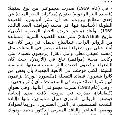
* * *
- في (عام 1969) صدرت مجموعتي من نوع سمّيتهُ:
(قصيدة النثر الرعوية) بعنوان (مذكرات البحر الميت) عن
إحدى مطابع بيروت، بعد أن نشر أدونيس، القصيدة
الطويلة الأساسية فيها، في مجلته (مواقف، العدد الثالث،
1969)، وأعاد (ملحق جريدة الأخبار المصرية الأدبي)،
بتاريخ 23/7/1969) نشر هذه القصيدة النثرية، بمساندة
من الروائي الراحل عبدالفتاح الجمل، في زمن كان فيه
أبناء جيلي من شعراء التفعيلة بمصر في الستينات مثل
(محمد عفيفي مطر، وأمل دنقل)، يرفضون قصيدة النثر.
وكانت مجلة (مواقف) تباع في (الأردن)، حيث كان
الشعراء يرفضون قصيدة النثر بسبب سمعتها السياسية
السيئة، لكني فوجئت في الألفية الجديدة بأن بعض من
كانوا ينشرون قصائد التفعيلة (مكسورة الوزن) يزعمون
أنهم كتبوا قصائد نثرية في السبعينات!!، أي (بأثر رجعي)
- وفي (عام 1983) نشرت مجموعتي الثانية، وهي بعنوان
(كنعانياذا)، صدرت في بيروت، لاقت صدى إيجابياً،
فوصفها الروائي السوري (نبيل سليمان)، بأنها (إلياذة
الشعب الفلسطيني في القرن العشرين، ...وربما لسواه).
ووصفها الشاعر والناقد المغربي الدكتور محمد بودويك