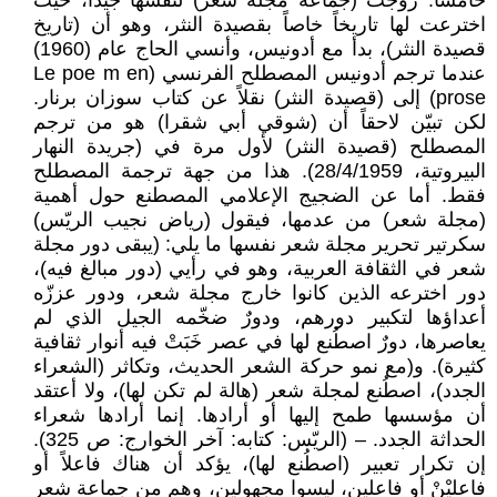
خامساً: روَّجت (جماعة مجلة شعر) لنفسها جيداً، حيث
اخترعت لها تاريخاً خاصاً بقصيدة النثر، وهو أن (تاريخ
قصيدة النثر)، بدأ مع أدونيس، وأنسي الحاج عام (1960)
عندما ترجم أدونيس المصطلح الفرنسي (Le poe m en
prose) إلى (قصيدة النثر) نقلاً عن كتاب سوزان برنار.
لكن تبيّن لاحقاً أن (شوقي أبي شقرا) هو من ترجم
المصطلح (قصيدة النثر) لأول مرة في (جريدة النهار
البيروتية، 28/4/1959). هذا من جهة ترجمة المصطلح
فقط. أما عن الضجيج الإعلامي المصطنع حول أهمية
(مجلة شعر) من عدمها، فيقول (رياض نجيب الريّس)
سكرتير تحرير مجلة شعر نفسها ما يلي: (يبقى دور مجلة
شعر في الثقافة العربية، وهو في رأيي (دور مبالغ فيه)،
دور اخترعه الذين كانوا خارج مجلة شعر، ودور عززّه
أعداؤها لتكبير دورهم، ودورٌ ضخّمه الجيل الذي لم
يعاصرها، دورٌ اصطُنع لها في عصر خَبَتْ فيه أنوار ثقافية
كثيرة). و(مع نمو حركة الشعر الحديث، وتكاثر (الشعراء
الجدد)، اصطُنع لمجلة شعر (هالة لم تكن لها)، ولا أعتقد
أن مؤسسها طمح إليها أو أرادها. إنما أرادها شعراء
الحداثة الجدد. – (الريّس: كتابه: آخر الخوارج: ص 325).
إن تكرار تعبير (اصطُنع لها)، يؤكد أن هناك فاعلاً أو
فاعليْنْ أو فاعلين، ليسوا مجهولين، وهم من جماعة شعر