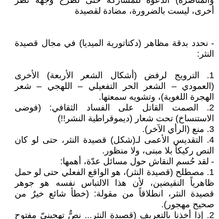
والمناصرة) الدعوة للمشاركة حتى لطرح وجهة نظر
أخرى، ليست بالضرورة، مضادة لقصيدة
- نحدد بدقة مظاهر (دكتاتورية الميديا) في مجال قصيدة
النثر:
1. الترويج لرفض (أشكال الشعر الأربعة) الأخرى
(العمودي – الشعر الحر التفعيلي – اللهجي – شعر
الهجرة اللغوية)، وتشويه سمعتها.
2. الصمت القاتل على الفساد الثقافي: (فوضى
الاستنساخ) تحت شعار (ديموقراطية النشر!!)
3. منع (الرأي الآخر).
4. التقديس الأعمى لـ(شكل) قصيدة النثر، حتى لو كان
النص ركيكاً بلا مبنى، ولا منظور.
- لقد حُسم النقاش حول مسائل عدّة، أهمها:
1. مصطلح (قصيدة النثر)، هو الواقع الفعلي حتى لو حمل
ظاهرياً النقيضين، لأن هذا الالتباس نفسه هو جوهر
قصيدة النثر، انطلاقاً من مقولة: (خطأ شائع خيرٌ من
صحيح مهجور).
2. إذا أخذنا بالتعريف (قصيدة النثر... نصٌّ تهجينيّ مفتوح