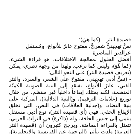
قصيدة النثر... (كما هيَ):
نصٌّ تهجينيٌّ شعريٌّ، مفتوح عابرٌ للأنواع، ومُستقل
عزالدين المناصرة
أفضل الحلول لمعالجة الاختلافات، هو قراءة الشيء،
(كما هُوَ)، وليس كما نرغب. ولهذا من وجهة نظري، يمكن
(تعريف قصيدة النثر) على النحو التالي:
- (نصٌّ أدبي تهجيني، مفتوحٌ على الشعر، والسرد، والنثر
الفني، عابرٌ للأنواع، يفتقد إلى البنية الصوتية الكميّة
المنظمة، لكنه يمتلك إيقاعاً داخلياً غير منتظم، من خلال
توزيع (علامات الترقيم)، و(البنية الدلالية)، المركبة على
بنية التضاد، و(جدلية العلاقات) في النص، التي تخلق
الإيقاع الخفي. فهي (أي قصيدة النثر)، نوع أدبي مستقل
ينتمي إلى جنس الحافة، وله (ذاكرة) في التراث العربي،
تتمثل بالقراءة الصامتة. ويرجح كثيرون أن (قصيدة النثر
العربية) ولدت بتأثير (الترجمة عن الفرنسية والإنجليزية)،