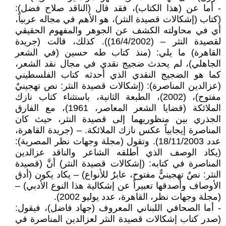
- أما عن (هذا الكتاب)، فقد قال (الناقد صلاح فضل):
(كتاب (إشكالات قصيدة النثر)، هو الأهم في مجاله عربياً،
أي في محاولته الكشف عن الجوهر والمفهوم الحقيقي
لقصيدة النثر – (16/4/2002)). كذلك، قالت (جريدة
القاهرة) ما يلي: (منذ كتاب طه حسين (في الشعر
الجاهلي)، لم يحدث ضجيج نقدي في مجال نقد الشعر،
كما هو الضجيج النقدي الذي أحدثه كتاب الفلسطيني
(عزالدين المناصرة): (إشكالات قصيدة النثر: نص تهجينيٌ
مفتوح)، (2002)، الطبعة الثانية، باستثناء كتاب نازك
الملائكة (قضايا الشعر المعاصر، 1961)، مع الفارق
الجذري بين منظوريهما إلى قصيدة النثر، حيث كان
المناصرة إيجابياً عكس نازك الملائكة. – (جريدة القاهرة،
عدد 18/11/2003). وتقول (مجلة وجهات نظر المصرية):
(يكاد الوصف الذي أطلقه الشاعر والناقد عزالدين
المناصرة في كتابه: (إشكالات قصيدة النثر) أنَّ (قصيدة
النثر: نصٌ تهجينيٌّ مفتوح، عابرٌ للأنواع) – يكاد يكون (أدق
الأوصاف وأصدقها تعبيراً عن إشكالية هذا النوع الأدبي) –
(مجلة وجهات نظر، القاهرة، عدد يوليو 2002).
- أما الصحافي اللبناني المعروف (جهاد فاضل)، فيقول:
(صدر كتاب إشكالات قصيدة النثر لعزالدين المناصرة في