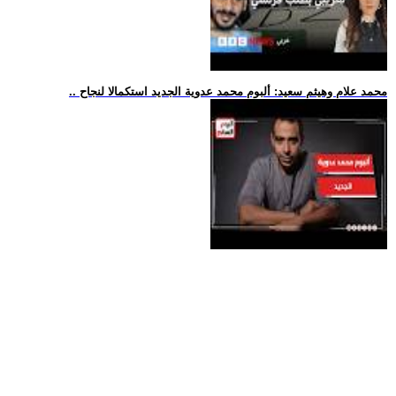
.. محمد علام وهيثم سعيد: ألبوم محمد عدوية الجديد استكمالا لنجاح