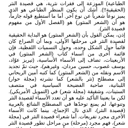
الطباعية) الموزعة إلى فقرات نثرية، هي قصيدة النثر
(الحقيقية!!). أشك أن يكون المنظر الطباعي هو الذي
يميز نوعاً شعرياً عن نوع آخر. أما ما أستطيع قوله جازماً،
هو أن (الشعر المنثور) هو (الفصل الأول من مفهوم
قصيدة النثر).
إذن، يمكن القول بأن (الشعر المنثور) هو البداية الحقيقية
لقصيدة النثر في مرحلتها الأولى، وبما أن الصراع كان
قائماً حول الشكل وحده، وحول التسميات اللفظية، فإن
قائمة أخرى من أسماء كتاب (الشعر المنثور) في
الأربعينات، تضاف إلى الأسماء الأساسية، (تيريز عوّاد،
يوسف غصوب، حسين مردان، وغيرهم)، حيث تمّ تجديد
الاسم ونقله من (الشعر المنثور) كما كتبه أمين الريحاني
إلى مصطلح (نثر بالشعر) كما نشرته (مجلة حوار)
اللبنانية، صاحبة الفضيحة السياسية في منتصف
الستينات، وشقيقة (مجلة شعر) في (التمويل الأمريكي).
لكن ما يعنينا التأكيد عليه هو أن تعدد الأسماء لقصيدة النثر
وتنوعها، لم يمنع توحدّها في المصطلح الشائع بالعربية
(قصيدة النثر)، الذي نال الإجماع، بينما كانت الأسماء
الأخرى مجرد تفريعات. أما شعراء قصيدة النثر في (مجلة
شعر)، فهم مجرد (مرحلة) من مراحل تطور قصيدة النثر