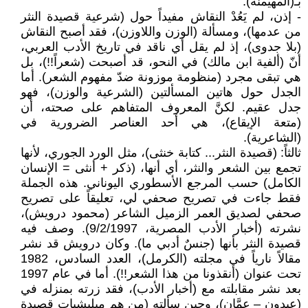
بـ(المهيمنة).
- إذن، لم يَعُدْ النقاش مفيداً حول (شرعية قصيدة النثر
من عدمها)، ومسألة (الوزن واللاوزن)، فقد أصبح النقاش
(بلا جدوى)، إذ لم يقل أي ناقد في تاريخ الأدب العربي،
أنّ (ألفية ابن مالك) في النحو، قد أصبحت (شعراً!!)، بل
هي تبقى مجرد (منظومة موزونة ضدّ مفهوم الشعر). أما
الجدل حول هاتين المسألتين (الشرعية والوزن)، فهو
جدل عقيم. لكنَّ المعروف المتفاهم على صحته، أن
(متعة الإيقاع)، هي أحد العناصر الضرورية في
(الشاعرية).
ثالثاً: (قصيدة النثر... كتابة خنثى)، مثل الورد الجوري، لأنها
تجمع بين الشعر والنثر، أي أنها، (ذكر + أنثى = الإنسان
الكامل) حسب المرجع الأسطوري اليوناني. هذه الجملة
فقط جاءت في تصريح صحفي لي، تعليقاً على تصريح
صحفي لصديق العمر الزميل الشاعر (محمود درويش)،
نشرته (أخبار الأدب المصرية، 9/2/1997). وصف فيه
قصيدة النثر بأنها (جنسٌ أدبي ما). وكان درويش قد نشر
مقالاً نارياً في مجلته (الكرمل)، العدد السادس، 1982
تحت عنوان (أنقذونا من هذا الشعر!!). أما في عام 1997
بعد نشر مقابلته مع (أخبار الأدب)، فقد زرته بمنزله في
(عبدون – عمَّان)، وحين سألته (من هم ميليشيات قصيدة