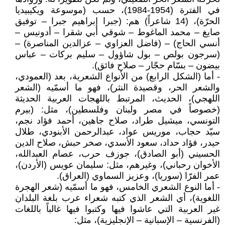
في الفترة (1954-1984)، حسب (موسوعة ويكيبيديا
الحرّة)، (14 شاعراً) هم: (جبرا إبراهيم جبرا – توفيق
صايغ – محمد الماغوط – شوقي أبي شقرا – أدونيس –
أنسي الحاج) – (فاضل العزاوي – عزالدين المناصرة) –
(سرجون بولص – بول شاؤول – سليم بركات – عباس
بيضون – بسّام حجّار – صلاح فائق).
- أما (الشكل الرابع) من الأنواع الشعرية، بعد (العمودي،
والشعر الحر، وقصيدة النثر)، فهو ما أسمّيه (الشعر
اللهجي)، الحديث، المرتبط باللهجات العربية الحديثة
(خصوصاً في مصر ولبنان وفلسطين)، مثل: (بيرم
التونسي، ميشيل طراد، صلاح جاهين، أحمد فؤاد نجم،
سيّد حجاب، موريس عواد، عبدالرحمن الأبنودي، طلال
حيدر، فؤاد حداد، سعود الأسدي، صخر حبش، صلاح الدين
الحسيني (أبو الصادق)، جوزف حرب، عصام العبدالله،
الأخوان رحباني)، وغيرهم، مثل: سليمان عويس (الأردن)،
عمر الفرّا (سوريا)، وعزيز السماوي (العراق).
- أما النوع الشعري الخامس، فهو ما أسمّيه (شعر الهجرة
اللغوية)، أي الشعر الذي كتبه شعراء عرب بلغة البلدان
غير العربية التي عاشوا فيها وكتبوا فيها غالباً باللغات
(الفرنسية – الإسبانية – الإنجليزية)، مثل: