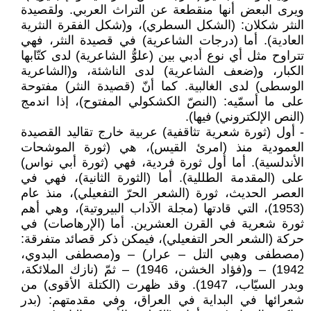
ويرى البعض أنها منقطعة عن التراث العربي. ولقصيدة
النثر شكلان: (الشكل السطري)، و(شكل الفقرة النثرية
العادية). أما (درجات الشاعرية) في قصيدة النثر، فهي
تتراوح مثل أي نوع أدبي بين (علوُّ الشاعرية) لدى كتّابها
الكبار، و(ضعف الشاعرية) لدى الناشئة، و(الشاعرية
الوسطى) لدى الغالبية. كما أنّ (قصيدة النثر) مفتوحة
على ما أسمّيه: (النصّ الكشكولي المفتوح)، إذا اندمج
(النص الإلكتروني) فيها).
- أول (ثورة شعرية تثاقفية) عربية خارج تقاليد القصيدة
العمودية منذ (امرئ القيس)، هي (ثورة الموشحات
الأندلسية). أما أول ثورة فردية، فهي (ثورة أبي نواس)
على (المقدمة الطللية). أما (الثورة الثانية)، فهي في
العصر الحديث، ثورة (الشعر الحرّ التفعيلي)، منذ عام
(1953)، التي قادتها (مجلة الآداب البيروتية)، وهي أهم
ثورة شعرية في القرن العشرين. أما (الإرهاصات) في
حركة (الشعر الحر التفعيلي)، فيمكن ذكر قصائد متفرقة:
(مصطفى وهبي التل – عرار) – و(مصطفى البدوي،
1942) – و(فؤاد الخشن، 1946) – ثمّ (نازك الملائكة،
وبدر السيّاب، 1947). وقد ظهرت (الكتلة الأقوى) من
شعرائها في البداية في العراق، وفي مقدمتهم: (بدر