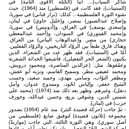
شاكر السياب)... أما (الكتلة الأقوى الثانية) في
(الستينات)، فقد كانت في (فلسطين) منذ (1964)، حيث
نشوء الثورة الفلسطينية... كذلك: (نزار قباني) في سوريا،
و(صلاح عبدالصبور) بمصر، و(خليل حاوي) في لبنان،
و(سعدي يوسف) في العراق، و(أدونيس) في سوريا،
و(محمد الفيتوري) في السودان، و(أحمد عبدالمعطي
حجازي) من مصر. و(عبدالوهاب البياتي) من العراق.
وهناك فارق طبعاً بين الروّاد التاريخيين، والروّاد الفعليين.
أمّا في (الستينات)، فقد ظهر عدد من الشعراء، الذين
يكتبون (الشعر الحر التفعيلي)، فأشبعوا الحداثة الشعرية
وعمّقوها، مثل: (عزالدين المناصرة، ومحمود درويش،
ومحمد عفيفي مطر، وسميح القاسم، ونزيه أبو عفش،
ومظفر النوّاب، وسامي مهدي، وحميد سعيد، وحسب
الشيخ جعفر، وإلياس لحّود، وممدوح عدوان، وأمل
دنقل)، وغيرهم. وظهر بعد ذلك منذ (1974): (محمد علي
شمس الدين، وشوقي بزيع، وحسن عبدالله، وجوزف
حرب) في (لبنان).
- ثمّ جاءت (حركة قصيدة النثر)، منذ عام (1954) بصدور
مجموعة (ثلاثون قصيدة) لتوفيق صايغ (فلسطيني من
أصل سوري)، وهي الثورة الثالثة، التي جاءت (موازيةً)
لحركة الشعر الحُرّ التفعيلي، ولم تكن تطويراً له. وروّادها