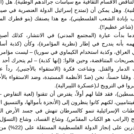
 لتناقض الأقسام الثقافية مع سياسات جرائدهم الوطنية). هل (ا
ب بإبادة الشعب الفلسطيني)، مع هذا يصنفك (بنو قطرك الم
 (شاعر عظيم!!).
دما بدأت عبارة (المجتمع المدني) في الانتشار، كذلك أص
همه بأنه يندرج في إطار (نظرية المؤامرة)، وكأن (كذبة أسل
العراق، وكذبة استخدام الكيماوي في سوريا) – ليست مؤامر
صريحات المتناقضة، وحين قالوا: (إنها كذبة) – لم يتحرك أحد
الدمار والقتل. وشاعت فكرة (الاستقواء بالأجنبي)، رداً 
، وقلنا حسناً، نحن (ضدّ الأنظمة المستبدة، وضد الاستقواء بالأج
وا في الترويج لـ(عسكرة الليبرالية).
سطين)، فقد قلنا لهم أولاً، يفترض أن تتقنوا (لعبة التفاوض –
فيتناميين، لكنهم كانوا ينظرون إلى (الأنجزة بأموالها، والتنسيق ا
طنات الإسرائيلية تنمو كالسرطان تنهش في جسد الأرض الف
 (الراتب هو الكتاب المقدّس). وشاع الفساد، وشاع (التسوّل).
لم نكن قادرين على إنجاز الدو