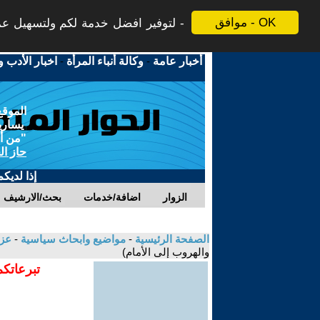
موافق - OK
لتوفير افضل خدمة لكم ولتسهيل عملي
أخبار عامة
-
وكالة أنباء المرأة
-
اخبار الأدب و
الموقع
يسارية
"من أج
حاز ال
إذا لديك
الزوار
اضافة/خدمات
بحث/الارشيف
الصفحة الرئيسية
-
مواضيع وابحاث سياسية
-
عزا
والهروب إلى الأمام)
تبرعاتكم