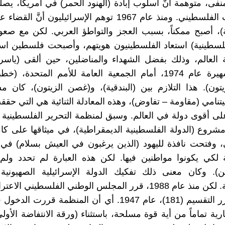
نفى، متوهمة أنَّ أسلوب إبادة (الهنود الحمر) في أمريكا، يصل
ضد الشعب الفلسطيني. ومنذ عام 1967 توهم الإسرائيليون أنَّ 
)، أصبح ممكناً، بسبب العجز والتواطؤ العربي. لكن مع صع
فلسطينية) استعاد الفلسطينيون هويتهم، وأصبحت فلسطين اسما
العالم، وذلك بفضل الشهداء والمناضلين، حين ألقى (ياسر
خطبته الشهيرة عام 1974، أمام الجمعية العامة للأمم المتحدة، (
ون). هذا التلازم بين (البندقية)، و(غصن الزيتون)، كان م
يتنامي (مقاومة – تفاوض)، وهذه المعادلة الثنائية هي التي حقق
شروع (الدولة الفلسطينية الديمقراطية)، في ميثاقها على كا
، وفتحت نافذة لليهود (الذين يرغبون في العيش بسلام) ف
 لكي يكونوا مواطنين فيها. لكن هذه العبارة لم تحدد ولم
يين). وكان معنى ذلك تفكيك الدولة الإسرائيلية الصهيونية
الاستعمارية. لكن منذ عام 1988، قرر المجلس الوطني الفلسطيني ا
(242)، وقرر التقسيم (181)، عام 1947. أي أن المنظمة قرر
ية تماماً من أية قوة مسلحة، باستثناء (ورقة الانتفاضة الأول