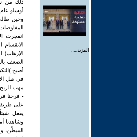
ذلك من نتا
وحين طالب
انفجرت ال
الانقسام ا
المزيد.....
أصبح )التكي
في ظل الأط
مهب الريح.
- فرحنا في
على طريقة 
يفعل شيئاً
وشاهدنا أمر
المبطّن، ول