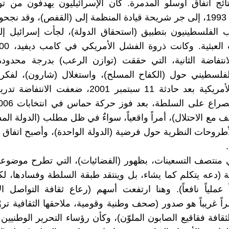
ئج اتفاق أوسلو المدمرة. كان الإسرائيليون يهدفون من تو
أوسلو عام 1993، إلى جر شريحة قيادة المنظمة إلى (القفص)، وقد نج
 الفلسطينيون بتطبيق (استحقاق الدولة)، لجأت إسرائيل إ
انتفاضة الثانية، التي حققت (توازن الرعب) بدرجة محدود
لفلسطيني حول (الكفاح المسلح)، واستغلال (شارون)، لفكرة
الإرهاب) الأمريكية بعد حادثة 11 سبتمبر 2001، ضعفت الا
ف مع الاحتلال)، أمراً واقعياً، سواءٌ في ظل مطلب (الدولة الم
روحات النظرية حول فرضية (الدولة الواحدة)، وأصبح اتفاق
 منتصف التسعينات، بظهور (الفضائيات)، التي تطرح موضوعا
(دعه يتكلم كما يشاء، بل وينتقد طبقة السلطة وفسادها، لك
 عملياً نافعاً). وهنا ارتفعت أسهم (رعاع ثقافة التواصل ال
اً غريباً هو صدور (صحف وطنية وقومية، ملاحقها الثقافية تروّ
ثقافة فقاقيع الصابون الملوّن)، وكأن رؤساء التحرير الوطنيين 