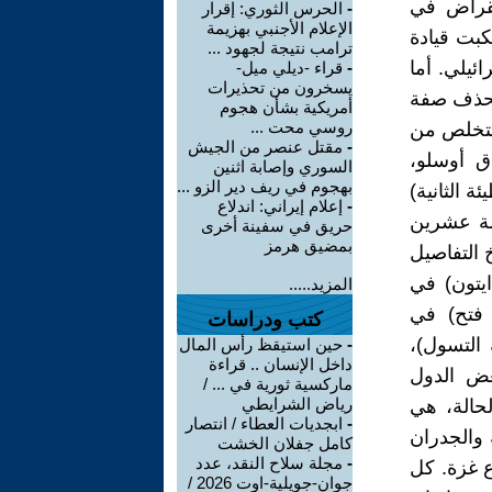
نقراض في
-
الحرس الثوري: إقرار
الإعلام الأجنبي بهزيمة
حصار بيروت 1982. وهكذا ارتكبت قيادة
ترامب نتيجة لجهود ...
ون أي مقابل إسرائيلي. أما
-
قراء -ديلي ميل-
يسخرون من تحذيرات
 تحذف صفة
أمريكية بشأن هجوم
روسي محت ...
 تتخلص من
-
مقتل عنصر من الجيش
اق أوسلو،
السوري وإصابة اثنين
بهجوم في ريف دير الزو ...
ة الثانية)
-
إعلام إيراني: اندلاع
لة عشرين
حريق في سفينة أخرى
بمضيق هرمز
 التفاصيل
ايتون) في
المزيد.....
 فتح) في
كتب ودراسات
 التسول)،
-
حين استيقظ رأس المال
داخل الإنسان .. قراءة
عض الدول
ماركسية ثورية في ... /
رياض الشرايطي
لحالة، هي
-
ابجديات العطاء / انتصار
 والجدران
كامل جفلان الخشت
-
مجلة سلاح النقد، عدد
 قطاع غزة. كل
جوان-جويلية-اوت 2026 /