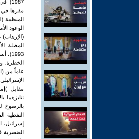
1987)
الوعود الأ
(الإرهاب) 
المظلة الأ
1993)،
الخطرة. و
عاماً من (
الإسرائيلي
مقابل )إم
تنابزهما ب
بالرضوخ لم
النفطية ال
إسرائيل، ا