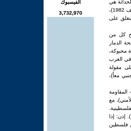
لحداثة هي
الفيسبوك
نقيض الوطنية). وهل يمكن أن (تمتدح إسرائيل الدولة العنصرية في صيف 1982)،
3,732,970
نغلق على
بح كل من
حة الدمار
ة محبوكة،
 في الغرب
على مقولة
نبي معاً)،
 المقاومة
لأمني)، مع
لسطينية.
 إذن: إذا
لة الفلسطينية المستقلة على (22%) من فلسطين