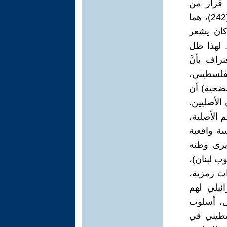
ي قرار من
قرارات الأمم المتحدة بشأن فلسطين. إذن، كان قرار التقسيم والقرار (242)، هما
كان يشعر
. لهذا ظل
راف بأنَّ
 أبناء الشعب الفلسطيني،
لضحية) أن
لأصليين.
م الأصلية،
سة واقعية
 يرى وطنه
ب لبنان)،
ت رمزية،
اص الإسرائيلي لهم
ل، أسلوب
لسطيني في