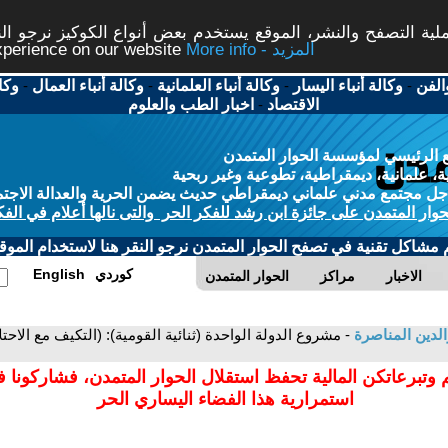
ة التصفح والنشر، الموقع يستخدم بعض أنواع الكوكيز نرجو النق
More info - المزيد
experience on our website
الفن
-
وكالة أنباء اليسار
-
وكالة أنباء العلمانية
-
وكالة أنباء العمال
-
وكا
الاقتصاد
-
اخبار الطب والعلوم
 الرئيسي لمؤسسة الحوار المتمدن
، علمانية، ديمقراطية، تطوعية وغير ربحية
ل مجتمع مدني علماني ديمقراطي حديث يضمن الحرية والعدالة الاجتم
حوار المتمدن على جائزة ابن رشد للفكر الحر والتى نالها أعلام في الفك
م مشاكل تقنية في تصفح الحوار المتمدن نرجو النقر هنا لاستخدام الموقع
كوردي
English
الاخبار
مراكز
الحوار المتمدن
لدين المناصرة
- مشروع الدولة الواحدة (ثنائية القومية): (التكيف مع ا
 وتبرعاتكن المالية تحفظ استقلال الحوار المتمدن، فشاركونا 
استمرارية هذا الفضاء اليساري الحر