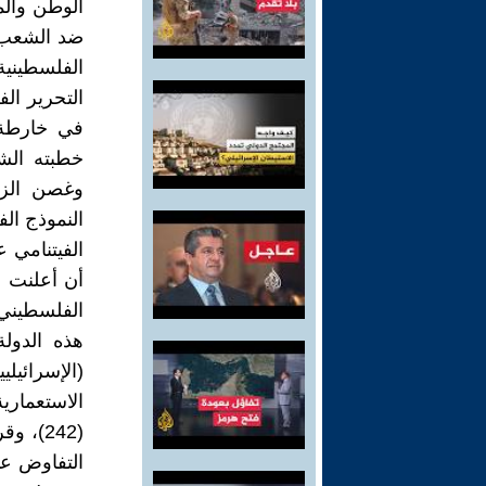
الوطن والم
الفلسطينية
التحرير ال
في خارطة 
وغصن الزيت
النموذج الف
أن أعلنت م
الفلسطيني
هذه الدولة
(الإسرائيل
التفاوض عار