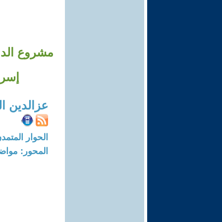
مشروع الدول
إسرا
عزالدين ا
الحوار المتمدن-العدد: 5826 - 18
المحور: مواض