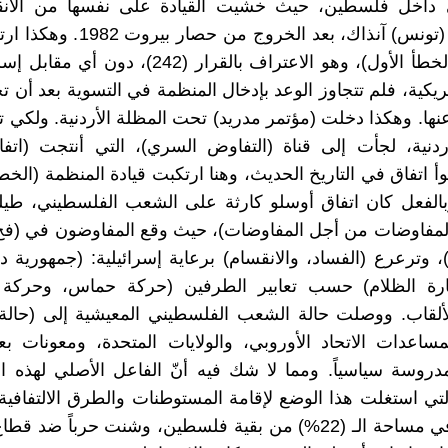
 في داخل فلسطين، حيث خشيت القيادة على نفسها من الا
مقرها في (تونس) آنذاك، بعد الخروج من 
المنظمة (الخطأ الأول)، وهو الاعتراف بالقرار (242)، د
مريكية، فلم تتجاوز الوعد بإدخال المنظمة في التسوية بعد أن
عنها. وهكذا دخلت (مؤتمر مدريد) تحت المظلة الأردنية. ولكي
ردنية، لجأت إلى قناة (التفاوض السري)، التي أنتجت (اتف
 أسوأ اتفاق في التاريخ الحديث، وهنا ارتكبت قيادة المنظمة (الخطيئ
بالفعل كان اتفاق أوسلو كارثة على الشعب الفلسطيني، طي
المفاوضات من أجل المفاوضات)، حيث وقع المفاوضون في (فخ
)، وترعرع (الفساد، والانقسام) برعاية إسرائيلية: (جمهورية د
ارة الظلام) حسب تعابير الطرفين (حركة حماس، وحركة
الألقاب. ووصلت حالة الشعب الفلسطيني المعيشية إلى (حالة
ساعدات الاتحاد الأوروبي، والولايات المتحدة، ومعونات ب
مدروسة سياسياً. ومما لا شك فيه أنّ الفاعل الأصلي لهذه ا
لتي استغلت هذا الوضع لإقامة المستوطنات والطرق الالتفافية
العنصرية في مساحة الـ (22%) من بقية فلسطين، وشنت حرباً ضد