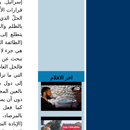
إسرائيل. و
الحلّ الذ
بالظلم وال
يتطلع إلى 
هي جزء لا 
تبحث عن ح
فالحل العاد
التي ما تز
اخر الافلام
إلى دول ما
بالعين الم
دون أن يس
بالمرصاد،
(الإبادة ا