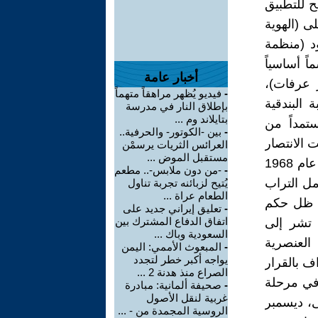
ح للتطبيق
القضاء على (الهوية
ود (منظمة
ً أساسياً
أخبار عامة
 عرفات)،
-
فيديو يُظهر مراهقاً متهماً
خطبة البندقية
بإطلاق النار في مدرسة
بتايلاند وم ...
ستمداً من
-
بين -الكوتور- والحرفية..
ت الانتصار
العرائس الثريات يرسمْن
مستقبل الموض ...
الفيتنامي على أقوى دولة في العالم. وسبق لمنظمة التحرير الفلسطينية عام 1968
-
-من دون ملابس-.. مطعم
مل التراب
يُتيح لزبائنه تجربة تناول
الطعام عراة ...
ي ظل حكم
-
تعليق إيراني جديد على
اتفاق الدفاع المشترك بين
 تشر إلى
السعودية وباك ...
 العنصرية
-
المبعوث الأممي: اليمن
يواجه أكبر خطر لتجدد
لاعتراف بالقرار
الصراع منذ هدنة 2 ...
ت الدخول في مرحلة
-
صحيفة ألمانية: مبادرة
غربية لنقل الأصول
ى، ديسمبر
الروسية المجمدة من - ...