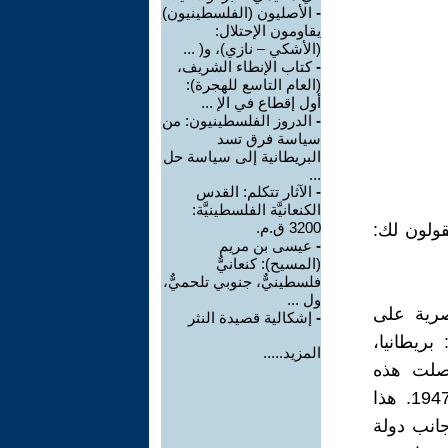
-
الأصليون (الفلسطينيون)
يقاومون الإحتلال:
(الأشكي – نازي)، و( ...
-
كتاب الإنطاء الشريف،
(العام التاسع للهجرة):
أول إقطاع في الإ ...
-
الدروز الفلسطينيون: من
سياسة فرق تسد
البريطانية إلى سياسة حل
...
-
الآثار تتكلم: القدس
الكنعانيَّة الفلسطينيَّة:
3200 ق.م.
قولون لك:
-
عيسى بن مريم
(المسيح): كنعانيٌّ
فلسطينيٌّ، جنوبي تلحميٌّ،
ول ...
صرية على
-
إشكالية قصيدة النثر
ريطانيا،
المزيد.....
حصلت هذه
الدولة على اعتراف الأمم المتحدة، حسب قرار التقسيم (181) عام 1947. هذا
جانب دولة