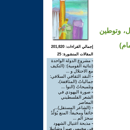
ال، وتوطين
ام)
إجمالي القراءات: 201,820
المقالات المنشورة: 25
-
مشروع الدولة الواحدة
(ثنائية القومية): (التكيف
مع الاحتلال و ...
-
النقد الثقافي السلافي:
جمالياتُ (المثاقفة)،
وتلميحاتُ (النوا ...
-
صورة اليهودي في
الشعر الفلسطيني
المعاصر
-
(الشاعر المستقل)...
خائفاً ومخيفاً: المنع يُوَلِّدُ
سحرَ الم ...
-
مذبحة اغتيال الشهود
في مخيمي صبرا وشاتيلا