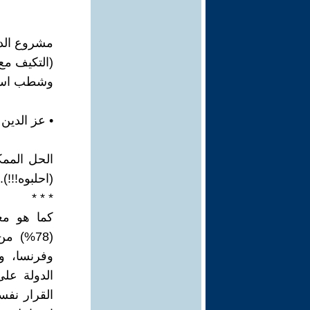
مشروع الدول
(التكيف مع 
وشطب اسم 
• عز الدين 
الحل الممك
(احلبوه!!!).
* * *
كما هو مع
(78%) م
وفرنسا، وا
القرار نفس