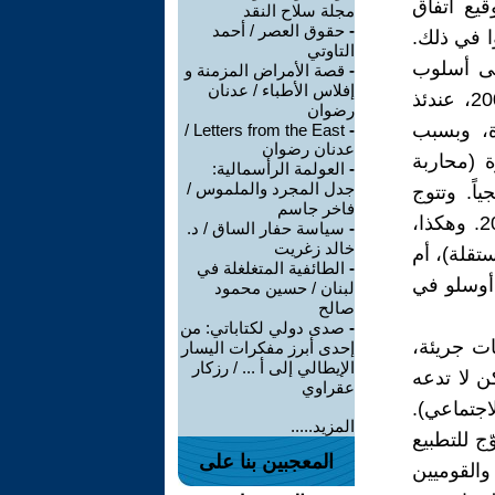
قيع اتفاق
مجلة سلاح النقد
-
حقوق العصر / أحمد
حوا في ذلك.
التاوتي
لى أسلوب
-
قصة الأمراض المزمنة و
إفلاس الأطباء / عدنان
المفاوضات العبثية. وكانت ذروة الفشل الأمريكي في كامب ديفيد، 2000، عندئذ
رضوان
ة، وبسبب
Letters from the East /
-
عدنان رضوان
 (محاربة
-
العولمة الرأسمالية:
جدل المجرد والملموس /
نتفاضة تدريجياً. وتتوج
فاخر جاسم
الضعف بالصراع على السلطة، بعد فوز حركة حماس في انتخابات 2006. وهكذا،
-
سياسة حفار الساق / د.
خالد زغريت
ستقلة)، أم
-
الطائفية المتغلغلة في
 أوسلو في
لبنان / حسين محمود
صالح
-
صدى دولي لكتاباتي: من
ت جريئة،
إحدى أبرز مفكرات اليسار
الإيطالي إلى أ ... / رزكار
ن لا تدعه
عقراوي
اجتماعي).
المزيد.....
ج للتطبيع
المعجبين بنا على
والقوميين