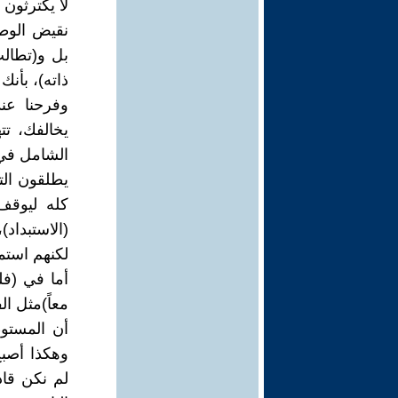
لا يكترثون
بل و(تطال
ذاته)، بأنك
وفرحنا عن
يخالفك، تت
الشامل في 
يطلقون الت
كله ليوقف 
(الاستبداد)
لكنهم استمر
أما في (فل
معاً)مثل ال
أن المستو
وهكذا أصبح