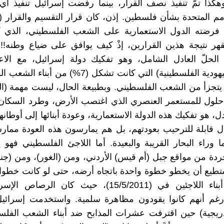
هكذا تمَّ تنفيذ نصف القرار، بينما رفضت إسرائيل تنفيذ أ
ي فرضته الدول الاستعمارية على الشعب الفلسطيني، الذي 
قهر نتيجة هذين القرارين، إذْ كيف يوافق على ضياع وطنه!!
الحلّ العادل الشامل، وهو تفكيك دولة إسرائيل، مع الاعت
(الطائفة اليهودية الفلسطينية) التي كانت تشكل (7%) من
يتجزأ من الشعب الفلسطيني. وبطبيعة الحال، ليست مهمة (ا
لول للمستعمر العنصري الذي اغتصب الأرض، وطرد السكان ا
ل، هو تفكيك هذه الدولة الاستعمارية، وعودة أبنائها إلى أوطانه
ال قابلة للترحيب بعودتهم، بل هم يمارسون هذه العودة ممار
 وراء البحار القريبة والبعيدة. أما اللاجئ الفلسطيني فهو
جردة من مواقع جبل (أم قيس) الأردني، ومن (الغور)، ومن (جنو
تطيع أن يخطو خطوة واحدة باتجاه أرضه، حتى لو كانت خطوا
كما فعل أبناء اللاجئين في (15/5/2011)، حيث كان الرص
 رغم أنهم كانوا يقودون مظاهرة سلمية. واستخدمت إسرائي
لتدريجية) حين اقترفت عشرات المذابح ضد أبناء الشعب الف