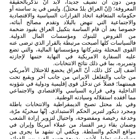
ومن دون أن نضيف جديداً، لابد أنْ نذكّربالحقيقة
المعروفة؛ (إنّ العراق بلدٌ محتلٌ). وليس في يد ساسته أو
حكوماته المتعاقبة اتخاذ القرارات السياسية والاقتصادية
والاجتماعية التي تنهض بالبلاد وتقدم مصالح أبنائه،
خصوصا بعد أن قام الساسة بتكبيل العراق بقيود ضخمة
من القروض للبنوك ومؤسسات المال الدولية.
فالسياسات كلها أصبحت مرتبطة بالقرار الذي ترضى عنه
القوى المحتلة وشركاتها ومؤسساتها المالية، والتي تضع
عليه السفارة الامريكية في النهاية ختمها لإجازته
وتمريره، بما في ذلك نتائج الانتخابات.
أضف إلى كل ذلك، أنّ العراق يخضع للاحتلال الأمريكي
من جانب والتغلغل الايراني من جانب آخر ويقبع تحت
هيمنتهما؛ فضلاً عن تدخّل قوى إقليمية ودولية في شؤونه
الداخلية وفي قراره السياسي والاقتصادي والاجتماعي
مما أفقده استقلاله وسيادته الوطنية.
وفي بلد محتل تصبح الديمقراطية والانتخابات باطلة
ومجرد ديكور لتبرير الحكم الاستبدادي. إنّها سخريّة مرّة،
وخدعة رخيصة ومفضوحة، واحتيال لتزوير إرادة الشعب
وضمان بقاء زمر الفساد من عملاء أمريكا وإيران في
مواقع الحكم والسلطة. ويكفي أن نشهد ما يجرى من
مساومات تطول لأشهر بذريعة حسم الفرز بين القوائم