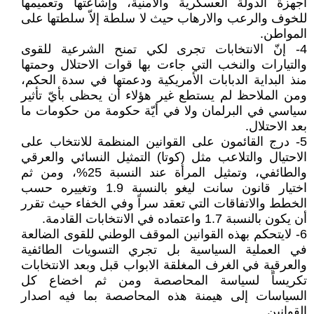
أجهزة الدولة العسكرية والأمنية، وإشاعتها وتعميمها
للخوف والرعب والارهاب حيث لا سلطة إلاّ سلطتها على
المواطن.
4- إنّ الانتخابات تجرى لكي تمنح الشرعية للقوى
والتيارات والنخب التي جاءت بها قوات الاحتلال وحمتها
منذ البداية الدبابات الأمريكية ودعمتها في سدة الحكم،
ومن الملاحظ لم يستطع غير هؤلاء أن يحظى بأيّ تأثير
سياسي في البرلمان ولا في أيّة حكومة من حكومات ما
بعد الاحتلال.
5- درج القائمون على القوانين المنظمة للانتخاب على
الاحتيال والتلاعب مثل (كوتا) التمثيل النسائي والعرقي
والطائفي، وتمثيل المرأة عند النسبة 25%، ومن ثم
اختيار قانون سانت ليغو بالنسبة 1.9 وتغييره حسب
الخطط والاتفاقات التي تعقد سراً وفي الخفاء حيث تقرر
أن يكون بالنسبة 1.7 واعتماده في الانتخابات القادمة.
6- لايتحكم بهذه القوانين الموقف الوطني للقوى الضالعة
في العملية السياسية بل تجري التسويات الطائفية
والعرقية في الغرف المغلقة الابواب قبل وبعد الانتخابات
تكريساً لسياسة المحاصصة ومن ثم اخضاع كل
السياسات إلى هيمنة هذه المحاصصة بما فيه اصدار
القوانين.