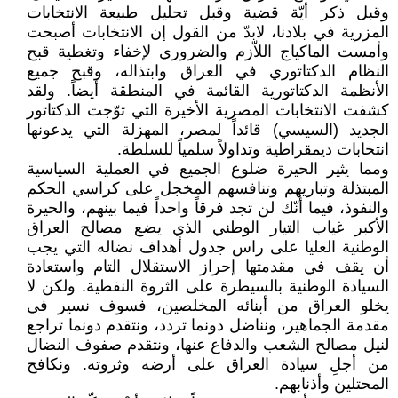
وقبل ذكر أيّة قضية وقبل تحليل طبيعة الانتخابات
المزرية في بلادنا، لابدّ من القول إن الانتخابات أصبحت
وأمست الماكياج اللاّزم والضروري لإخفاء وتغطية قبح
النظام الدكتاتوري في العراق وابتذاله، وقبح جميع
الأنظمة الدكتاتورية القائمة في المنطقة أيضاً. ولقد
كشفت الانتخابات المصرية الأخيرة التي توّجت الدكتاتور
الجديد (السيسي) قائداً لمصر، المهزلة التي يدعونها
انتخابات ديمقراطية وتداولاً سلمياً للسلطة.
ومما يثير الحيرة ضلوع الجميع في العملية السياسية
المبتذلة وتباريهم وتنافسهم المخجل على كراسي الحكم
والنفوذ، فيما أنّك لن تجد فرقاً واحداً فيما بينهم، والحيرة
الأكبر غياب التيار الوطني الذي يضع مصالح العراق
الوطنية العليا على راس جدول أهداف نضاله التي يجب
أن يقف في مقدمتها إحراز الاستقلال التام واستعادة
السيادة الوطنية بالسيطرة على الثروة النفطية. ولكن لا
يخلو العراق من أبنائه المخلصين، فسوف نسير في
مقدمة الجماهير، ونناضل دونما تردد، ونتقدم دونما تراجع
لنيل مصالح الشعب والدفاع عنها، ونتقدم صفوف النضال
من أجلِ سيادة العراق على أرضه وثروته. ونكافح
المحتلين وأذنابهم.