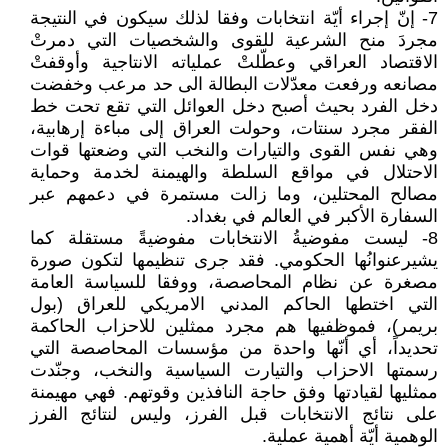
7- إنّ إجراء أيّة انتخابات وفقا لذلك سيكون في النتيجة
مجردَ منح الشرعية للقوى والشخصيات التي دمرتْ
الاقتصاد العراقي وعطّلتْ عملياته الانتاجية وأوقفتْ
مصانعه ورفعت معدّلات البطالة الى حد مرعب وخفضت
دخل الفرد بحيث أصبح دخل العوائل التي تقع تحت خط
الفقر مجرد سنتات، وحولت العراق إلى مباءة إرهابية،
وهي نفس القوى والتيارات والنخب التي وضعتها قوات
الاحتلال في مواقع السلطة والهيمنة لخدمة وحماية
مصالح المحتلين، وما زالت مستمرة في دعمهم عبر
السفارة الأكبر في العالم في بغداد.
8- ليست مفوضيةُ الانتخابات مفوضيةً مستقلة كما
يشيرعنوانُها الحكومي. فقد جرى تنظيمها لتكون صورة
مصغرة عن نظام المحاصصة، ووفقا للسياسة العامة
التي اختطها الحاكم المدني الامريكي للعراق (بول
بريمر)، فموظفيها هم مجرد ممثلين للاحزاب الحاكمة
تحديداً، أي أنّها واحدة من مؤسسات المحاصصة التي
رسمتها الاحزاب والتيارت السياسية والنخب، وجنّدت
ممثليها لقيادتها وفق حاجة النافذين وقوتهم. فهي مهيمنة
على نتائج الانتخابات قبل الفرز، وليس لنتائج الفرز
الوهمية أيّة أهمية عملية.