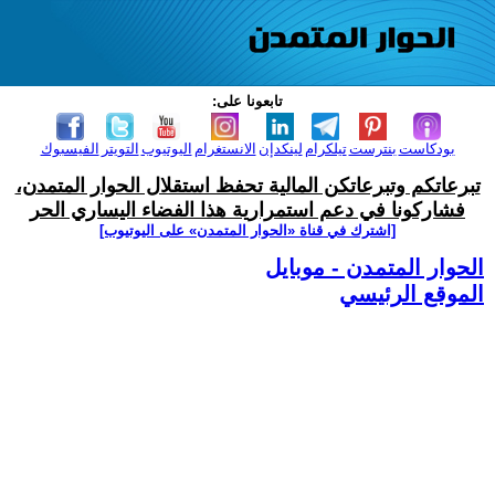
تابعونا على:
بودكاست
بنترست
تيلكرام
لينكدإن
الانستغرام
اليوتيوب
التويتر
الفيسبوك
تبرعاتكم وتبرعاتكن المالية تحفظ استقلال الحوار المتمدن،
فشاركونا في دعم استمرارية هذا الفضاء اليساري الحر
[اشترك في قناة ‫«الحوار المتمدن» على اليوتيوب]
الحوار المتمدن - موبايل
الموقع الرئيسي