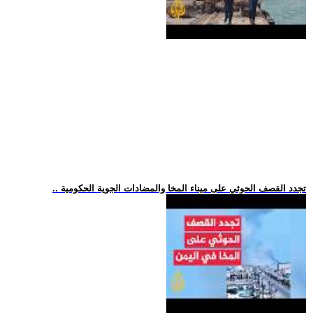
.. تجدد القصف الحوثي على ميناء المخا والمضادات الجوية الحكومية