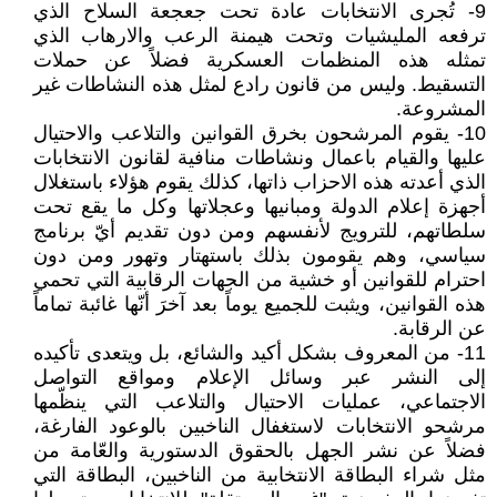
9- تُجرى الانتخابات عادة تحت جعجعة السلاح الذي
ترفعه المليشيات وتحت هيمنة الرعب والارهاب الذي
تمثله هذه المنظمات العسكرية فضلاً عن حملات
التسقيط. وليس من قانون رادع لمثل هذه النشاطات غير
المشروعة.
10- يقوم المرشحون بخرق القوانين والتلاعب والاحتيال
عليها والقيام باعمال ونشاطات منافية لقانون الانتخابات
الذي أعدته هذه الاحزاب ذاتها، كذلك يقوم هؤلاء باستغلال
أجهزة إعلام الدولة ومبانيها وعجلاتها وكل ما يقع تحت
سلطاتهم، للترويج لأنفسهم ومن دون تقديم أيّ برنامج
سياسي، وهم يقومون بذلك باستهتار وتهور ومن دون
احترام للقوانين أو خشية من الجهات الرقابية التي تحمي
هذه القوانين، ويثبت للجميع يوماً بعد آخرَ أنّها غائبة تماماً
عن الرقابة.
11- من المعروف بشكل أكيد والشائع، بل ويتعدى تأكيده
إلى النشر عبر وسائل الإعلام ومواقع التواصل
الاجتماعي، عمليات الاحتيال والتلاعب التي ينظّمها
مرشحو الانتخابات لاستغفال الناخبين بالوعود الفارغة،
فضلاً عن نشر الجهل بالحقوق الدستورية والعّامة من
مثل شراء البطاقة الانتخابية من الناخبين، البطاقة التي