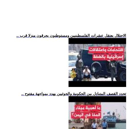
.. الاحتلال يعتقل عشرات الفلسطينيين ومستوطنون يحرقون منزلا قرب
.. تجدد القصف المتبادل بين الحكومة والحوثيين يهدد بمواجهة مفتوح