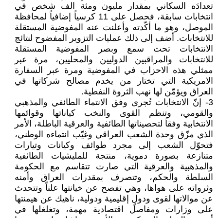
تعدادَه السكاني بمقدار مليون ومئة الف شخص في
انتخابات سابقة، فحصل على 11 كرسياً إضافياً لمحافظة
الموصل، وهو ما أكّدته وأعلنت عنه المفوضية المستقلة
للانتخابات. أضف إلى ذلك عمليات التزوير المفضوح لنتائج
الانتخابات تحت سمع وبصر المفوضية المستقلة
للانتخابات والمراقبين الدوليين والمحليين، مرة عبر
ممثلي هذه الاحزاب في المفوضية ومرة عبر السفارة
الامريكية التي تختار من يخدم مصالح شركاتها في
العراق ويؤمّن لها نهب الثروة النفطية.
3- إنّ الانتخابات تُجرى وفق الانتماء الطائفي والمذهبي
والقومي، وتنظم القوى والنخب كياناتها وقوائمها
الانتخابية وفقاً لتحصيناتها الطائفية والعرقية الباطلة، الأمر
الذي مزّق وحدة الشعب العراقي وغيّب انتماءه الوطني،
فتحوّل الشعب إلى مجرد طوائف وكيانات وتيارات
متنازعة بصورة دموية، منتجة للمليشيات الطائفية
والمذهبية والعرقية التي صارت تتقاسم مع الحكومة
السلطة والحكم، وتتصرف بمقدرات العراق وأمنه
وثرواته على هواها، وهي تفصح عن خيانتها علناً وتتحدث
عن موالاتها لقوى ودولٍ إقليمية ودولية، ناهيك عن هيمنتها
على وزارات ومفاصل اقتصادية مهمة، وتغلغلها في