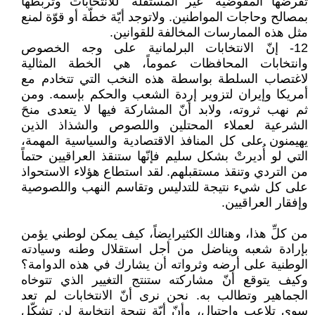
تفرضها المفوضية "غير المستقلة" للانتخابات وتربطها
بمصالح وحاجات المواطنين. ولاتوجد أيّة خطّة أو قوّة لمنع
مثل هذه الممارسات المخالفة للقوانين.
12- إنّ الانتخابات البرلمانية على وجه الخصوص
وانتخابات المحافظات عموماً، هي الخطة المثالية
لاغتصاب السلطة بواسطة هذه النخب التي تتخادم مع
أمريكا وإيران لتزوير إردة الشعب والحكم بإسمه. ومن
ثم نهب ثروته، ولابد أنّ المشاركة فيها لا يتعدى منحَ
الشرعية لعملاء المحتلين واللصوص والشذاذ الذين
يهيمنون على كل المنافذ الاقتصادية والسياسية المهمة،
التي لو أُديرتْ بشكل سليم فإنّها ستنقذ العراقيين حتماً
من التردي وتنقذ مستقبلهم. لقد استطاع هؤلاء الاستحواذ
على كل شيء نتيجة للتدليس وتقاسم النهب واللصوصية
وإفقار العراقيين.
من كلِّ هذا، وهنالك الكثيرايضاً، كيف يمكن لوطني يؤمن
بإرادة شعبه ويناضل من أجل استقلال وطنه وسيادته
الوطنية على أرضه وثرواته أن يشارك في هذه الدوامة؟
وكيف يتوقع أنّ مشاركته ستنتج التغيير الذي تتوخاه
الجماهير وتطالب به. نحن نرى أنّ الانتخابات لم تعد
سوى تلاعبٍ واحتيالٍ، وأنّ أيّة نتيجة انتخابية لن تشكّل