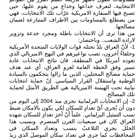
الانتخابية، لنعرف خداعها وخداع من يقوم عليها، حين
تصبح فيها السفارة الامريكية عرّاب تلك الانتخابات، فهي
من يضطلع بالمساومات بين الاطراف المتنازعة لضمان
مصالحها.
من هذا نرى أن الانتخابات باطلة ومجرد خدعة وتزوير
لارادة الشعب.. وباختصار:
1- لأنّ العراق بلدٌ تحتله قوات الولايات المتحدة الأمريكية
وحلفاءٌ آخرون، تصب نواعيرهم في النهج الامبريالي الذي
تقوده أمريكا في المنطقة، فان نتائج الانتخابات عادة
تسير وفق الخطة العامة لغزو العراق، أي عند هدف
حماية مصالح المحتلين، الذين ما زالوا يتحكمون بالسيادة
الوطنية واستقلال القرار السياسي. إنّ حماية انتخابات
نيابية تحت الهيمنة الامبريالية هي الطريق الأمثل لحماية
تلك المصالح.
2- إن الانتخابات البرلمانية تجرى منذ 2004 إلى اليوم من
دون أن يُجرى أيّ تعدادٍ للسكان لكي يكون بالامكان ضبط
نسب التمثيل البرلماني. علماً أنّ آخرَ تعدادٍ للسكان شهده
العراق كان في سبعينات القرن المنصرم. وبسبب هذا
الخلل يجري التلاعبُ بنسب وتعداد السكان في
المحافظات كما جرى في تعداد سكانِ الموصلَ الذي زِيدَ