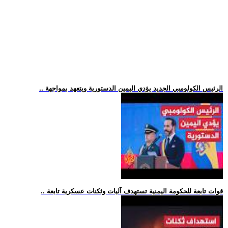
.. الرئيس الكولومبي الجديد يؤدي اليمين الدستورية ويتعهد بمواجهة
.. قوات تابعة للحكومة اليمنية تستهدف آليات وثكنات عسكرية تابعة