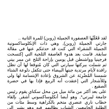
لقد فَعًلَتْها العصفورة الجميلة (روبن) للمرة الثانية ..
جارتي الجميلة (روبن), وهي ذات الإنكلوساكسونية
الجميلة الشقراء التي كنت قد حدثتكم عنها في مقالة
سابقة, قامت بعد هدوء العاصفة الثلجية التي إكتسحت
فرجينيا وواشنطن قبل يومين بإزاحة الثلج عن ممر بيتي
ثم شملت ببركتها سيارتي التي كان مُتوقعا لها أن تظل
راقدة لأيام مرتدية جبتها البيضاء حتى تتكفل دلوعة الشتاء
شمسنا المُضْرِبَة عن الشروق بإعادة الإبتسامة لها ولي
وللأشجار التي إعتقدت أنه الربيع فإذا بها في حضرة
الصقيع .
على بعد أكثر من مائة ميل من محل سكناي يقوم رئيس
جامعة ليبرتي*, وهو أيضا أنكلوساكسوني أشقر, بإلقاء
خطاب ناري عنصري متخم بالكراهية وسط مئات من
الطلبة الجامعيين الشباب يطالبهم فيه وهو يشير إلى