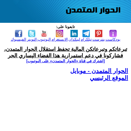
تابعونا على:
بودكاست
بنترست
تيلكرام
لينكدإن
الانستغرام
اليوتيوب
التويتر
الفيسبوك
تبرعاتكم وتبرعاتكن المالية تحفظ استقلال الحوار المتمدن،
فشاركونا في دعم استمرارية هذا الفضاء اليساري الحر
[اشترك في قناة ‫«الحوار المتمدن» على اليوتيوب]
الحوار المتمدن - موبايل
الموقع الرئيسي