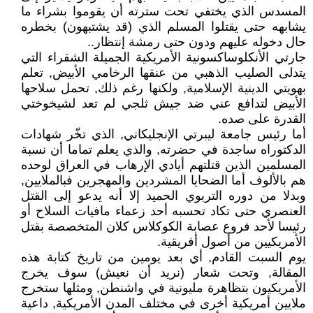
المسدس الذي يختفي تحت سترته أن يقوموا بشراء ما
يشابهه حتى يقتلوا المسلم الذي (قد يشتبهون) بخطره
حال دخوله عليهم ودون حتى رمشة إنتظار..
جارتي الأنكلوساكسونية الأمريكية الجميلة الشقراء التي
يتدلى الصليب الذهبي من عنقها الرخامي الأبيض, تعلم
بهويتي الدينية الإسلامية, ولكنها رغم ذلك, تحمل سلاحها
الأبيض لتدافع عني ضد جيش ثلجي لم تعد لشيخوختي
القدرة على صده.
أما رئيس جامعة ليبرتي الإنجليكاني, الذي تخّر شهادات
الدكتوراه ساجدة في حضرته, والذي يعلم تماما أن نسبة
المسلمين الذين قتلتهم أيادي الإرهاب في العراق لوحده
هم بالألوف أما الضحايا المشردين والمهجرين فبالملايين,
وبدلا من دوره التربوي الحميد إلا أنه يدعو إلى القتل
العنصري حتى تكاد تحسبه أحد زعماء مافيات السلاح أو
رئيسا لأحد فروع عصابة الكوكلاس كلان المتخصصة بقتل
الأمريكيين من أصول أفريقية.
يوم السبت القادم, أي بعد يومين من تاريخ كتابة هذه
المقالة, وتحت شعار (نريد أن نعيش) سوف يخرج
الأمريكيون بتظاهرة مليونية في واشنطن, ومثلها ستخرج
ملايين أمريكية أخرى في مختلف المدن الأمريكية, داعية