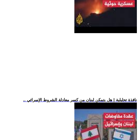
.. نافذة تحليلية | هل يتمكن لبنان من كسر معادلة الشروط الإسرائي