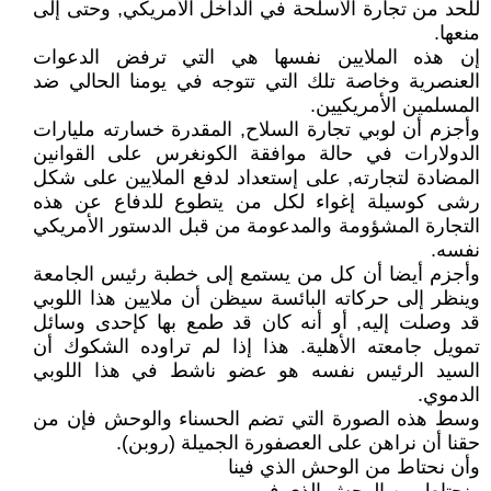
للحد من تجارة الأسلحة في الداخل الأمريكي, وحتى إلى
منعها.
إن هذه الملايين نفسها هي التي ترفض الدعوات
العنصرية وخاصة تلك التي تتوجه في يومنا الحالي ضد
المسلمين الأمريكيين.
وأجزم أن لوبي تجارة السلاح, المقدرة خسارته مليارات
الدولارات في حالة موافقة الكونغرس على القوانين
المضادة لتجارته, على إستعداد لدفع الملايين على شكل
رشى كوسيلة إغواء لكل من يتطوع للدفاع عن هذه
التجارة المشؤومة والمدعومة من قبل الدستور الأمريكي
نفسه.
وأجزم أيضا أن كل من يستمع إلى خطبة رئيس الجامعة
وينظر إلى حركاته البائسة سيظن أن ملايين هذا اللوبي
قد وصلت إليه, أو أنه كان قد طمع بها كإحدى وسائل
تمويل جامعته الأهلية. هذا إذا لم تراوده الشكوك أن
السيد الرئيس نفسه هو عضو ناشط في هذا اللوبي
الدموي.
وسط هذه الصورة التي تضم الحسناء والوحش فإن من
حقنا أن نراهن على العصفورة الجميلة (روبن).
وأن نحتاط من الوحش الذي فينا