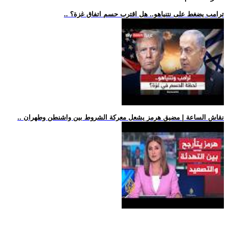
.. ترامب يضغط على نتنياهو.. هل اقترب حسم اتفاق غزة؟
.. نقاش الساعة | مضيق هرمز يشعل معركة الشروط بين واشنطن وطهران