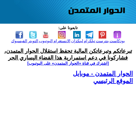
تابعونا على:
بودكاست
بنترست
تيلكرام
لينكدإن
الانستغرام
اليوتيوب
التويتر
الفيسبوك
تبرعاتكم وتبرعاتكن المالية تحفظ استقلال الحوار المتمدن،
فشاركونا في دعم استمرارية هذا الفضاء اليساري الحر
[اشترك في قناة ‫«الحوار المتمدن» على اليوتيوب]
الحوار المتمدن - موبايل
الموقع الرئيسي