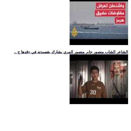
.. الشاعر الشاب منصور جابر منصور المري يشارك بقصيدته في «قدها ج