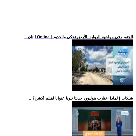
.. لبنان Online | الجنوب في مواجهة الرواية: الأرض تحكي والحدود
.. شبكات | لماذا اختارت هوليوود حديثا نبويا عنوانا لفيلم أكشن؟