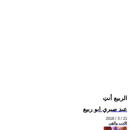
الربيع أنتِ
عبد صبري ابو ربيع
2018 / 3 / 21
الادب والفن