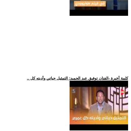
.. كلمة أخيرة -الفنان توفيق عبد الحميد: التمثيل حياتي وأديته كل