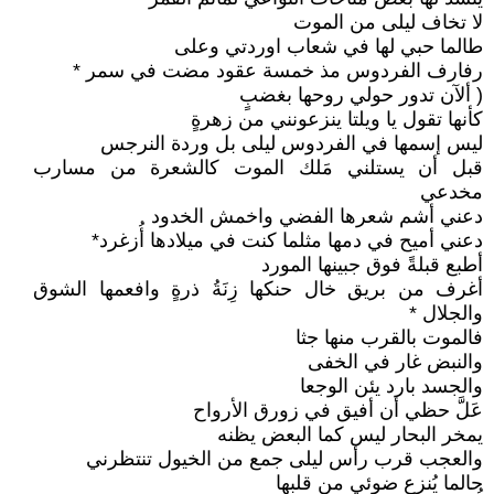
لا تخاف ليلى من الموت
طالما حبي لها في شعاب اوردتي وعلى
رفارف الفردوس مذ خمسة عقود مضت في سمر *
( ألآن تدور حولي روحها بغضبٍ
كأنها تقول يا ويلتا ينزعونني من زهرةٍ
ليس إسمها في الفردوس ليلى بل وردة النرجس
قبل أن يستلني مَلك الموت كالشعرة من مسارب
مخدعي
دعني أشم شعرها الفضي واخمش الخدود
دعني أميح في دمها مثلما كنت في ميلادها أُزغرد*
أطبع قبلةً فوق جبينها المورد
أغرف من بريق خال حنكها زِنَةُ ذرةٍ وافعمها الشوق
والجلال *
فالموت بالقرب منها جثا
والنبض غار في الخفى
والجسد بارد يئن الوجعا
عَلَّ حظي أن أفيق في زورق الأرواح
يمخر البحار ليس كما البعض يظنه
والعجب قرب رأس ليلى جمع من الخيول تنتظرني
حالما يُنزع ضوئي من قلبها