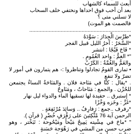
أُبعث للسماء كالشهاب
بعد أن أخب فوق احداها ونختفي خلف السحاب
لا تسلني متى ؟
فالصمت هو الموت)
....................................................................
*طرَّسَ الْجِدَارَ : سَوَّدَهُ
*السَّحَرُ : آخرُ الليل قبيل الفجر
* فَاجَ فَيْجًا : انتشر
"* الغمُّ : واحد الغُمُومِ .
والغَمُّ والغُمَّةُ : الكَرْبُ
• تمارى القومُ تجادلوا وتناظروا :- هم يتمارون في أمور لا
تضرّ ولا تنفع
. *يقال : كنَّا في مَنَاحة فلان . والمَنَاحَةُ النساءُ يجتمعن
للحُزْن . والجمع : مَنَاحاتٌ ، ومَنَاوحُ
* إستبرق .. حفيدة لها تسقيها الماء والدواء ليل نهار
*غَزَّ : وخَزه وَخْزًا
*رفرف ..جمع : رَفارِفُ .. وَسائِدَ مُرْتَفِعَةٍ .
الرحمن آية 76 مُتَّكِئينَ على رَفْرَفٍ خُضْرٍ ( قرآن ).
" *ماحَ في مِشْيته يَمِيحُ مَيْحاً ومَيْحُوحة : تَبَخْتر ، وهو
ضرب حسن من المشي في رَهْوَجة حَسَنةٍ