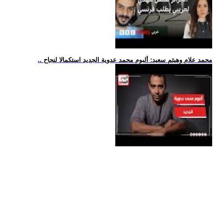
.. محمد علام وهيثم سعيد: ألبوم محمد عدوية الجديد استكمالا لنجاح