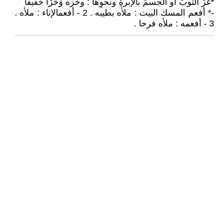
*غزَّ الثوبَ أو الجسمَ بالإبرةِ ونحوِها : وخَزه وَخْزًا خفيفًا
-* أفعم المسك البيت : ملأه بطيبه . 2 - أفعمالإناء : ملأه .
3 - أفعمه : ملأه فرحا .