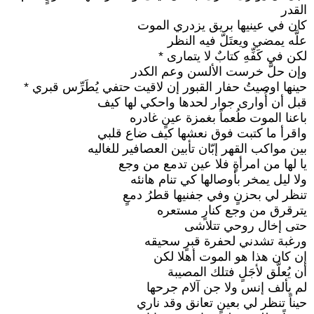
القدر
كان في عينيها بريق يزدري الموت
علَّه يمضي ويعتَلّ فيه النظر
لكن في كَفِّهِ كتابٌ لا يتمارى *
وإن حلَّ خرست الألسن وعم الكدر
حينها اوصيتُ حفار القبور إن لاقيت حتفي يُطَرِّس قبري *
قبل أن أُوارى جوار لحدها واحكي لها كيف
باعنا الموت طُعماً بغمزة عينٍ غادره
واقرأ ما كتبت فوق نعشها كيف ضاع قلبي
بين مواكب القهر إبّان تأبين العصافير للغاليه
يا لها من امرأةٍ فلا عين تدمع من وجع
ولا ليل يمخر بأوصالها كي تنام هانئه
تنظر لي بحزنٍ وفي جفنيها قطرُ دمعٍ
يترقرق من وجع كنارٍ مستعره
حتى إخال روحي تتلاشى
ورغبة تشدني لحفرة قبرٍ سحيقه
إن كان هذا هو الموت أهلا لكن
أن يُعلَّق لأجَلٍ فتلك المصيبة
لم يألف إنس ولا جن آلام جرحها
حيناً تنظر لي بعينٍ تعانق وقد ناري