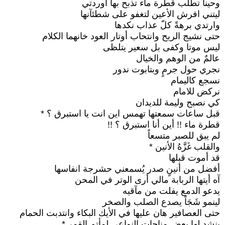
وحيناً تطلب قطرة ماء تذبح بها اوردتي
ليتني افرش الأعين لتغفو على شطئآنها
وارتدي برهةً كلّ عذاب نكدها
حتى نشيج الريح وانتحاب أوتار العود خانهما الكلام
ليس موتا وكفى بل سعير يتلظى
عالمٌ من الوهم والخيال
نجري حول جرمٍ وبتابوت ندور
نسجع كاليمام
نركض للامام
كي نصبح وليمة للديدان
قبل ساعات سمعتها تهمس اين انت يا استبرق ؟ *
قطرة ماء !! أين أنا استبرق ؟ !!
لم يبق للصبر متسعاً
والقلب غَزَّهُ الأنين *
قد أموت قبلها
أفضل من أنينٍ صدر يُسمعني حشرجة انفاسها
آه أيتها الربابة مالي أرى الوتر في المحن
يدعو الدمع يفلت من مآقيه
لينمو شَجَاً يصدع الصلب والصخر
حتى العصافير هان عليها في الأيك البكاء وانتدبت الحمام
ينشد لها بعض مناحات النواعي لمأتم القمر *