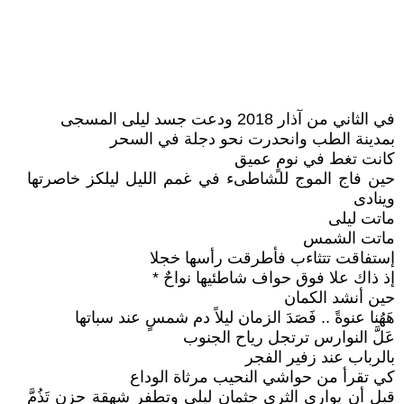
في الثاني من آذار 2018 ودعت جسد ليلى المسجى
بمدينة الطب وانحدرت نحو دجلة في السحر
كانت تغط في نومٍ عميق
حين فاج الموج للشاطىء في غمم الليل ليلكز خاصرتها
وينادى
ماتت ليلى
ماتت الشمس
إستفاقت تتثاءب فأطرقت رأسها خجلا
إذ ذاك علا فوق حواف شاطئيها نواحٌ *
حين أنشد الكمان
هَهُنا عنوةً .. فَصَدَ الزمان ليلاً دم شمسٍ عند سباتها
عَلَّ النوارس ترتجل رياح الجنوب
بالرباب عند زفير الفجر
كي تقرأ من حواشي النحيب مرثاة الوداع
قبل أن يوارى الثرى جثمان ليلى وتطفر شهقة حزنٍ تَذُمَّ