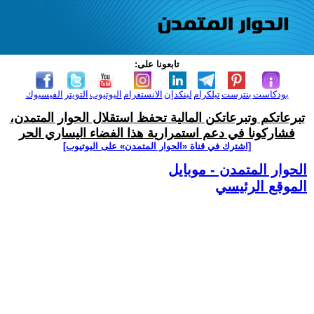
تابعونا على:
بودكاست
بنترست
تيلكرام
لينكدإن
الانستغرام
اليوتيوب
التويتر
الفيسبوك
تبرعاتكم وتبرعاتكن المالية تحفظ استقلال الحوار المتمدن،
فشاركونا في دعم استمرارية هذا الفضاء اليساري الحر
[اشترك في قناة ‫«الحوار المتمدن» على اليوتيوب]
الحوار المتمدن - موبايل
الموقع الرئيسي