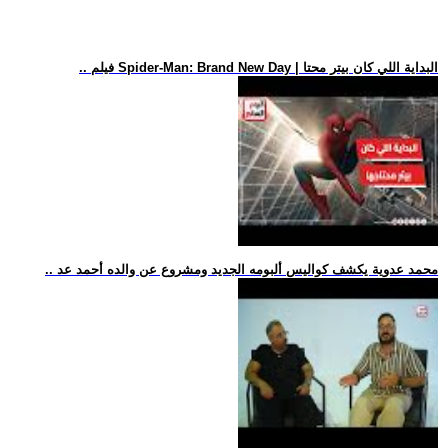
.. فيلم Spider-Man: Brand New Day | البداية اللي كان بيتر محتا
.. محمد عدوية يكشف كواليس ألبومه الجديد ومشروع عن والده أحمد عد