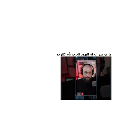
.. ما هو سر علاقة اليهود العرب بأم كلثوم؟